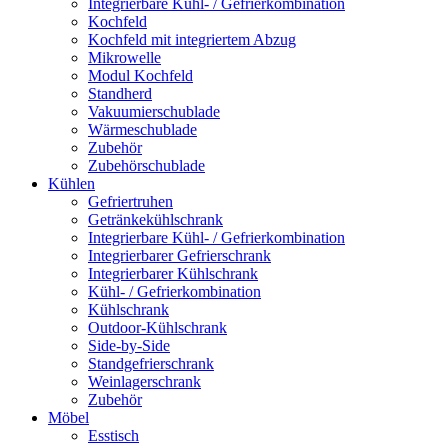
Integrierbare Kühl- / Gefrierkombination
Kochfeld
Kochfeld mit integriertem Abzug
Mikrowelle
Modul Kochfeld
Standherd
Vakuumierschublade
Wärmeschublade
Zubehör
Zubehörschublade
Kühlen
Gefriertruhen
Getränkekühlschrank
Integrierbare Kühl- / Gefrierkombination
Integrierbarer Gefrierschrank
Integrierbarer Kühlschrank
Kühl- / Gefrierkombination
Kühlschrank
Outdoor-Kühlschrank
Side-by-Side
Standgefrierschrank
Weinlagerschrank
Zubehör
Möbel
Esstisch