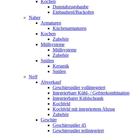
Kochen
Dunstabzugshaube
Einbauherd/Backofen
Naber
Armaturen
Küchenarmaturen
Kochen
Zubehör
Müllsysteme
Müllsysteme
Zubehör
Spülen
Keramik
Spülen
Neff
Abverkauf
Geschirrspüler vollintegriert
Integrierbare Kühl- / Gefrierkombination
Integrierbarer Kühlschrank
Kochfeld
Kochfeld mit integriertem Abzug
Zubehör
Geschirr
Geschirrspüler 45
Geschirrspüler teilintegriert