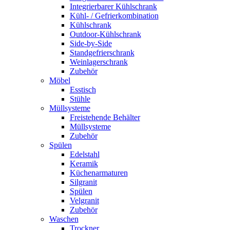
Integrierbarer Kühlschrank
Kühl- / Gefrierkombination
Kühlschrank
Outdoor-Kühlschrank
Side-by-Side
Standgefrierschrank
Weinlagerschrank
Zubehör
Möbel
Esstisch
Stühle
Müllsysteme
Freistehende Behälter
Müllsysteme
Zubehör
Spülen
Edelstahl
Keramik
Küchenarmaturen
Silgranit
Spülen
Velgranit
Zubehör
Waschen
Trockner