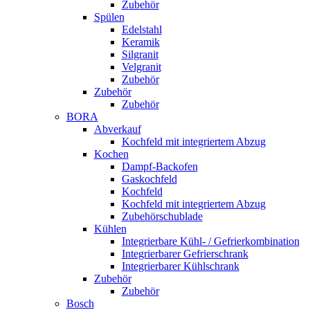
Zubehör
Spülen
Edelstahl
Keramik
Silgranit
Velgranit
Zubehör
Zubehör
Zubehör
BORA
Abverkauf
Kochfeld mit integriertem Abzug
Kochen
Dampf-Backofen
Gaskochfeld
Kochfeld
Kochfeld mit integriertem Abzug
Zubehörschublade
Kühlen
Integrierbare Kühl- / Gefrierkombination
Integrierbarer Gefrierschrank
Integrierbarer Kühlschrank
Zubehör
Zubehör
Bosch