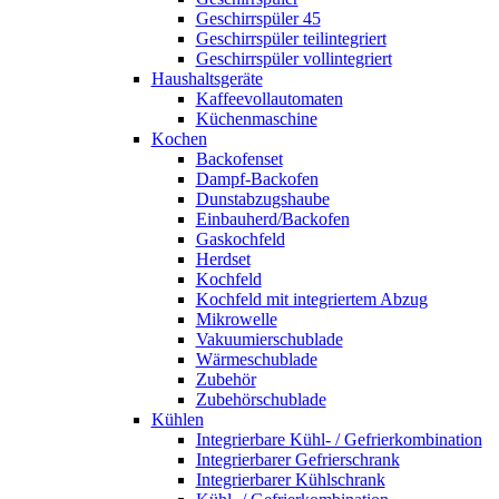
Geschirrspüler 45
Geschirrspüler teilintegriert
Geschirrspüler vollintegriert
Haushaltsgeräte
Kaffeevollautomaten
Küchenmaschine
Kochen
Backofenset
Dampf-Backofen
Dunstabzugshaube
Einbauherd/Backofen
Gaskochfeld
Herdset
Kochfeld
Kochfeld mit integriertem Abzug
Mikrowelle
Vakuumierschublade
Wärmeschublade
Zubehör
Zubehörschublade
Kühlen
Integrierbare Kühl- / Gefrierkombination
Integrierbarer Gefrierschrank
Integrierbarer Kühlschrank