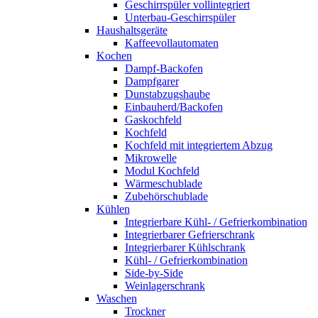
Geschirrspüler vollintegriert
Unterbau-Geschirrspüler
Haushaltsgeräte
Kaffeevollautomaten
Kochen
Dampf-Backofen
Dampfgarer
Dunstabzugshaube
Einbauherd/Backofen
Gaskochfeld
Kochfeld
Kochfeld mit integriertem Abzug
Mikrowelle
Modul Kochfeld
Wärmeschublade
Zubehörschublade
Kühlen
Integrierbare Kühl- / Gefrierkombination
Integrierbarer Gefrierschrank
Integrierbarer Kühlschrank
Kühl- / Gefrierkombination
Side-by-Side
Weinlagerschrank
Waschen
Trockner