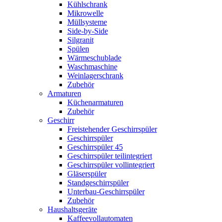
Kühlschrank
Mikrowelle
Müllsysteme
Side-by-Side
Silgranit
Spülen
Wärmeschublade
Waschmaschine
Weinlagerschrank
Zubehör
Armaturen
Küchenarmaturen
Zubehör
Geschirr
Freistehender Geschirrspüler
Geschirrspüler
Geschirrspüler 45
Geschirrspüler teilintegriert
Geschirrspüler vollintegriert
Gläserspüler
Standgeschirrspüler
Unterbau-Geschirrspüler
Zubehör
Haushaltsgeräte
Kaffeevollautomaten