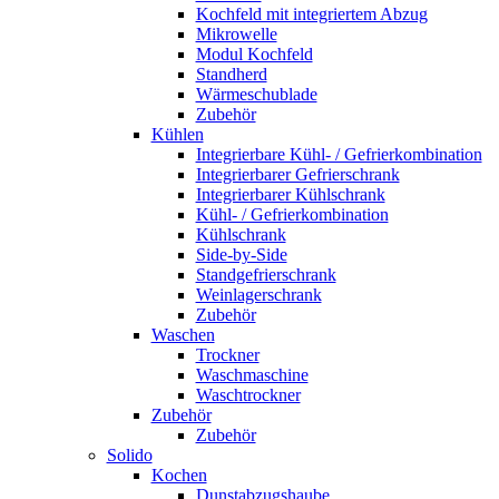
Kochfeld mit integriertem Abzug
Mikrowelle
Modul Kochfeld
Standherd
Wärmeschublade
Zubehör
Kühlen
Integrierbare Kühl- / Gefrierkombination
Integrierbarer Gefrierschrank
Integrierbarer Kühlschrank
Kühl- / Gefrierkombination
Kühlschrank
Side-by-Side
Standgefrierschrank
Weinlagerschrank
Zubehör
Waschen
Trockner
Waschmaschine
Waschtrockner
Zubehör
Zubehör
Solido
Kochen
Dunstabzugshaube