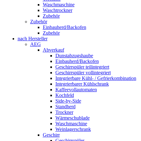
Waschmaschine
Waschtrockner
Zubehör
Zubehör
Einbauherd/Backofen
Zubehör
nach Hersteller
AEG
Abverkauf
Dunstabzugshaube
Einbauherd/Backofen
Geschirrspüler teilintegriert
Geschirrspüler vollintegriert
Integrierbare Kühl- / Gefrierkombination
Integrierbarer Kühlschrank
Kaffeevollautomaten
Kochfeld
Side-by-Side
Standherd
Trockner
Wärmeschublade
Waschmaschine
Weinlagerschrank
Geschirr
Geschirrspüler