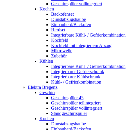
Geschirrspüler vollintegriert
Kochen
Backofenset
Dunstabzugshaube
Einbauherd/Backofen
Herdset
Integrierbare Kühl- / Gefrierkombination
Kochfeld
Kochfeld mit integriertem Abzug
Mikrowelle
Zubehör
Kühlen
Integrierbare Kühl- / Gefrierkombination
Integrierbarer Gefrierschrank
Integrierbarer Kühlschrank
Kühl- / Gefrierkombination
Elektra Bregenz
Geschirr
Geschirrspüler 45
Geschirrspüler teilintegriert
Geschirrspüler vollintegriert
Standgeschirrspüler
Kochen
Dunstabzugshaube
Einbauherd/Backofen