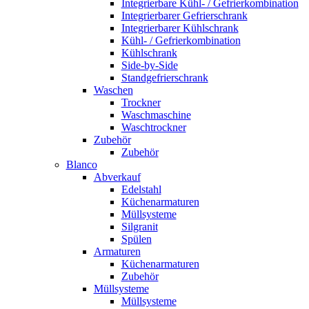
Integrierbare Kühl- / Gefrierkombination
Integrierbarer Gefrierschrank
Integrierbarer Kühlschrank
Kühl- / Gefrierkombination
Kühlschrank
Side-by-Side
Standgefrierschrank
Waschen
Trockner
Waschmaschine
Waschtrockner
Zubehör
Zubehör
Blanco
Abverkauf
Edelstahl
Küchenarmaturen
Müllsysteme
Silgranit
Spülen
Armaturen
Küchenarmaturen
Zubehör
Müllsysteme
Müllsysteme