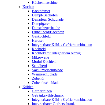
Küchenmaschine
Kochen
Backofenset
Dampf-Backofen
Dampfgar-Schublade
Dampfgarer
Dunstabzugshaube
Einbauherd/Backofen
Gaskochfeld
Herdset
Integrierbare Kühl- / Gefrierkombination
Kochfeld
Kochfeld mit integriertem Abzug
Mikrowelle
Modul Kochfeld
Standherd
Vakuumierschublade
Wärmeschublade
Zubehör
Zubehörschublade
Kühlen
Gefriertruhen
Getränkekühlschrank
Integrierbare Kühl- / Gefrierkombination
Integrierbarer Gefrierschrank