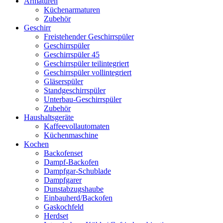
Armaturen
Küchenarmaturen
Zubehör
Geschirr
Freistehender Geschirrspüler
Geschirrspüler
Geschirrspüler 45
Geschirrspüler teilintegriert
Geschirrspüler vollintegriert
Gläserspüler
Standgeschirrspüler
Unterbau-Geschirrspüler
Zubehör
Haushaltsgeräte
Kaffeevollautomaten
Küchenmaschine
Kochen
Backofenset
Dampf-Backofen
Dampfgar-Schublade
Dampfgarer
Dunstabzugshaube
Einbauherd/Backofen
Gaskochfeld
Herdset