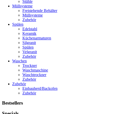
Stühle
Müllsysteme
Freistehende Behälter
Müllsysteme
Zubehör
Spülen
Edelstahl
Keramik
Küchenarmaturen
Silgranit
Spülen
Velgranit
Zubehör
Waschen
Trockner
Waschmaschine
Waschtrockner
Zubehör
Zubehör
Einbauherd/Backofen
Zubehör
Bestsellers
Specials