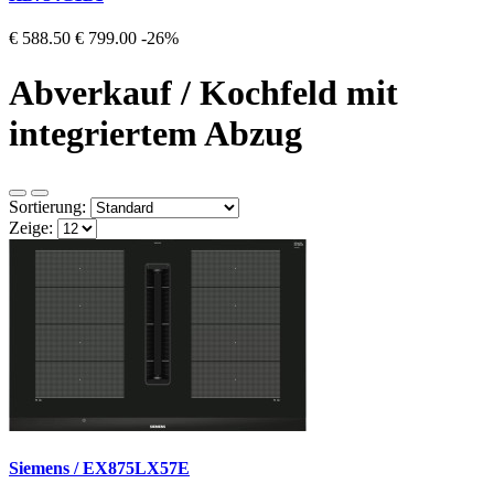
€ 588.50
€ 799.00
-26%
Abverkauf / Kochfeld mit
integriertem Abzug
Sortierung:
Zeige:
Siemens / EX875LX57E