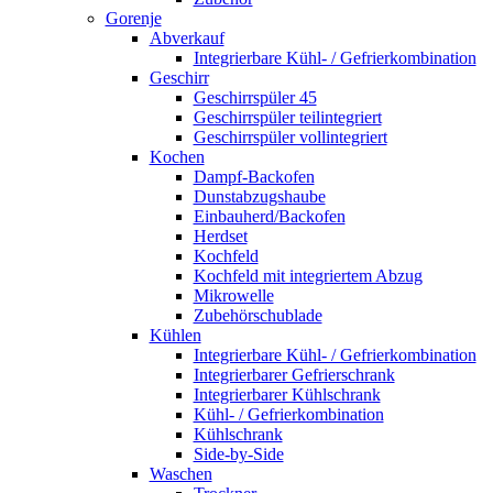
Gorenje
Abverkauf
Integrierbare Kühl- / Gefrierkombination
Geschirr
Geschirrspüler 45
Geschirrspüler teilintegriert
Geschirrspüler vollintegriert
Kochen
Dampf-Backofen
Dunstabzugshaube
Einbauherd/Backofen
Herdset
Kochfeld
Kochfeld mit integriertem Abzug
Mikrowelle
Zubehörschublade
Kühlen
Integrierbare Kühl- / Gefrierkombination
Integrierbarer Gefrierschrank
Integrierbarer Kühlschrank
Kühl- / Gefrierkombination
Kühlschrank
Side-by-Side
Waschen