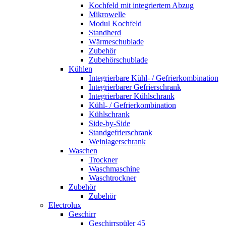
Kochfeld mit integriertem Abzug
Mikrowelle
Modul Kochfeld
Standherd
Wärmeschublade
Zubehör
Zubehörschublade
Kühlen
Integrierbare Kühl- / Gefrierkombination
Integrierbarer Gefrierschrank
Integrierbarer Kühlschrank
Kühl- / Gefrierkombination
Kühlschrank
Side-by-Side
Standgefrierschrank
Weinlagerschrank
Waschen
Trockner
Waschmaschine
Waschtrockner
Zubehör
Zubehör
Electrolux
Geschirr
Geschirrspüler 45