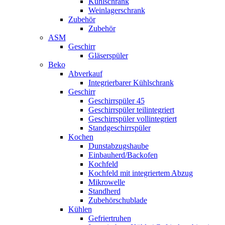
Kühlschrank
Weinlagerschrank
Zubehör
Zubehör
ASM
Geschirr
Gläserspüler
Beko
Abverkauf
Integrierbarer Kühlschrank
Geschirr
Geschirrspüler 45
Geschirrspüler teilintegriert
Geschirrspüler vollintegriert
Standgeschirrspüler
Kochen
Dunstabzugshaube
Einbauherd/Backofen
Kochfeld
Kochfeld mit integriertem Abzug
Mikrowelle
Standherd
Zubehörschublade
Kühlen
Gefriertruhen