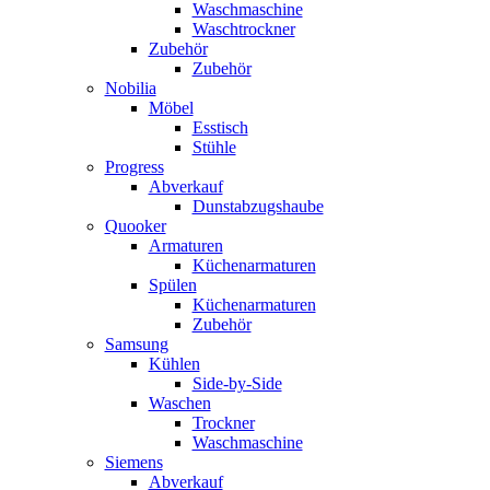
Waschmaschine
Waschtrockner
Zubehör
Zubehör
Nobilia
Möbel
Esstisch
Stühle
Progress
Abverkauf
Dunstabzugshaube
Quooker
Armaturen
Küchenarmaturen
Spülen
Küchenarmaturen
Zubehör
Samsung
Kühlen
Side-by-Side
Waschen
Trockner
Waschmaschine
Siemens
Abverkauf