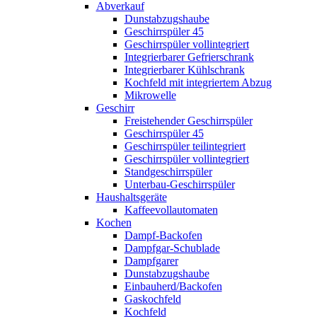
Abverkauf
Dunstabzugshaube
Geschirrspüler 45
Geschirrspüler vollintegriert
Integrierbarer Gefrierschrank
Integrierbarer Kühlschrank
Kochfeld mit integriertem Abzug
Mikrowelle
Geschirr
Freistehender Geschirrspüler
Geschirrspüler 45
Geschirrspüler teilintegriert
Geschirrspüler vollintegriert
Standgeschirrspüler
Unterbau-Geschirrspüler
Haushaltsgeräte
Kaffeevollautomaten
Kochen
Dampf-Backofen
Dampfgar-Schublade
Dampfgarer
Dunstabzugshaube
Einbauherd/Backofen
Gaskochfeld
Kochfeld