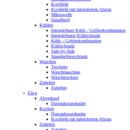
Kochfeld
Kochfeld mit integriertem Abzug
Mikrowelle
Standherd
Kühlen
Integrierbare Kühl- / Gefrierkombination
Integrierbarer Kühlschrank
Kühl- / Gefrierkombination
Kühlschrank
Side-by-Side
Standgefrierschrank
Waschen
Trockner
Waschmaschine
Waschtrockner
Zubehör
Zubehör
Elica
Abverkauf
Dunstabzugshaube
Kochen
Dunstabzugshaube
Kochfeld mit integriertem Abzug
Zubehör
Zubehör