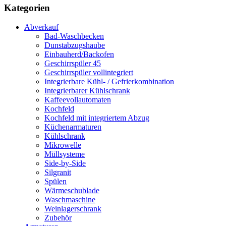
Kategorien
Abverkauf
Bad-Waschbecken
Dunstabzugshaube
Einbauherd/Backofen
Geschirrspüler 45
Geschirrspüler vollintegriert
Integrierbare Kühl- / Gefrierkombination
Integrierbarer Kühlschrank
Kaffeevollautomaten
Kochfeld
Kochfeld mit integriertem Abzug
Küchenarmaturen
Kühlschrank
Mikrowelle
Müllsysteme
Side-by-Side
Silgranit
Spülen
Wärmeschublade
Waschmaschine
Weinlagerschrank
Zubehör