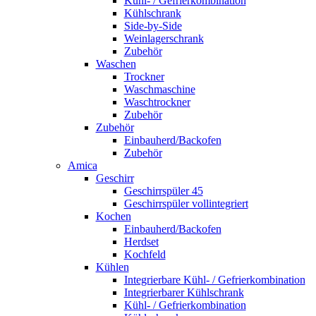
Kühl- / Gefrierkombination
Kühlschrank
Side-by-Side
Weinlagerschrank
Zubehör
Waschen
Trockner
Waschmaschine
Waschtrockner
Zubehör
Zubehör
Einbauherd/Backofen
Zubehör
Amica
Geschirr
Geschirrspüler 45
Geschirrspüler vollintegriert
Kochen
Einbauherd/Backofen
Herdset
Kochfeld
Kühlen
Integrierbare Kühl- / Gefrierkombination
Integrierbarer Kühlschrank
Kühl- / Gefrierkombination