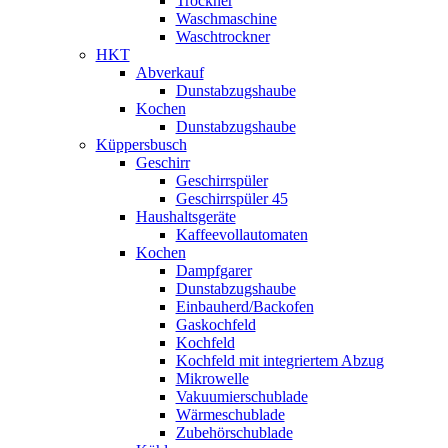
Trockner
Waschmaschine
Waschtrockner
HKT
Abverkauf
Dunstabzugshaube
Kochen
Dunstabzugshaube
Küppersbusch
Geschirr
Geschirrspüler
Geschirrspüler 45
Haushaltsgeräte
Kaffeevollautomaten
Kochen
Dampfgarer
Dunstabzugshaube
Einbauherd/Backofen
Gaskochfeld
Kochfeld
Kochfeld mit integriertem Abzug
Mikrowelle
Vakuumierschublade
Wärmeschublade
Zubehörschublade