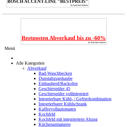
BOSCH ACCENT-LINE "BESTPREIS"
by kuechen-kutzer
Restposten Abverkauf bis zu -60%
by kuechen-kutzer
Menü
Alle Kategorien
Abverkauf
Bad-Waschbecken
Dunstabzugshaube
Einbauherd/Backofen
Geschirrspüler 45
Geschirrspüler vollintegriert
Integrierbare Kühl- / Gefrierkombination
Integrierbarer Kühlschrank
Kaffeevollautomaten
Kochfeld
Kochfeld mit integriertem Abzug
Küchenarmaturen