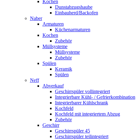
Kochen
Dunstabzugshaube
Einbauherd/Backofen
Naber
Armaturen
Küchenarmaturen
Kochen
Zubehör
Müllsysteme
Müllsysteme
Zubehör
Spülen
Keramik
Spülen
Neff
Abverkauf
Geschirrspüler vollintegriert
Integrierbare Kühl- / Gefrierkombination
Integrierbarer Kühlschrank
Kochfeld
Kochfeld mit integriertem Abzug
Zubehör
Geschirr
Geschirrspüler 45
Geschirrspüler teilintegriert