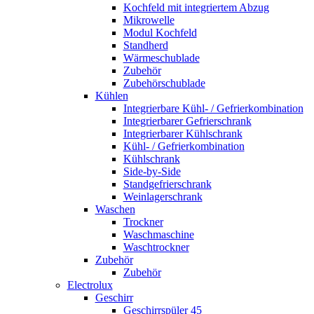
Kochfeld mit integriertem Abzug
Mikrowelle
Modul Kochfeld
Standherd
Wärmeschublade
Zubehör
Zubehörschublade
Kühlen
Integrierbare Kühl- / Gefrierkombination
Integrierbarer Gefrierschrank
Integrierbarer Kühlschrank
Kühl- / Gefrierkombination
Kühlschrank
Side-by-Side
Standgefrierschrank
Weinlagerschrank
Waschen
Trockner
Waschmaschine
Waschtrockner
Zubehör
Zubehör
Electrolux
Geschirr
Geschirrspüler 45