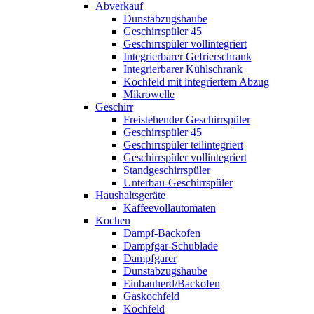
Abverkauf
Dunstabzugshaube
Geschirrspüler 45
Geschirrspüler vollintegriert
Integrierbarer Gefrierschrank
Integrierbarer Kühlschrank
Kochfeld mit integriertem Abzug
Mikrowelle
Geschirr
Freistehender Geschirrspüler
Geschirrspüler 45
Geschirrspüler teilintegriert
Geschirrspüler vollintegriert
Standgeschirrspüler
Unterbau-Geschirrspüler
Haushaltsgeräte
Kaffeevollautomaten
Kochen
Dampf-Backofen
Dampfgar-Schublade
Dampfgarer
Dunstabzugshaube
Einbauherd/Backofen
Gaskochfeld
Kochfeld