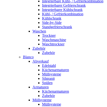
Integrierbare Kühl- / Gefrierkombination
Integrierbarer Gefrierschrank
Integrierbarer Kühlschrank
Kühl- / Gefrierkombination
Kühlschrank
Side-by-Side
Standgefrierschrank
Waschen
Trockner
Waschmaschine
Waschtrockner
Zubehör
Zubehör
Blanco
Abverkauf
Edelstahl
Küchenarmaturen
Müllsysteme
Silgranit
Spülen
Armaturen
Küchenarmaturen
Zubehör
Müllsysteme
Müllsysteme