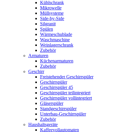
Kühlschrank
Mikrowelle
Müllsysteme
Side-by-Side
Silgranit
Spülen
Wärmeschublade
Waschmaschine
Weinlagerschrank
Zubehör
Armaturen
Küchenarmaturen
Zubehör
Geschirr
Freistehender Geschirrspüler
Geschirrspüler
Geschirrspüler 45
Geschirrspüler teilintegriert
Geschirrspüler vollintegriert
Gläserspüler
Standgeschirrspüler
Unterbau-Geschirrspüler
Zubehör
Haushaltsgeräte
Kaffeevollautomaten