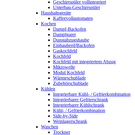
Geschirrspüler vollintegriert
Unterbau-Geschirrspüler
Haushaltsgeräte
Kaffeevollautomaten
Kochen
Dampf-Backofen
Dampfgarer
Dunstabzugshaube
Einbauherd/Backofen
Gaskochfeld
Kochfeld
Kochfeld mit integriertem Abzug
Mikrowelle
Modul Kochfeld
Wärmeschublade
Zubehörschublade
Kühlen
Integrierbare Kühl- / Gefrierkombination
Integrierbarer Gefrierschrank
Integrierbarer Kühlschrank
Kühl- / Gefrierkombination
Side-by-Side
Weinlagerschrank
Waschen
Trockner