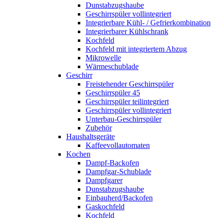
Dunstabzugshaube
Geschirrspüler vollintegriert
Integrierbare Kühl- / Gefrierkombination
Integrierbarer Kühlschrank
Kochfeld
Kochfeld mit integriertem Abzug
Mikrowelle
Wärmeschublade
Geschirr
Freistehender Geschirrspüler
Geschirrspüler 45
Geschirrspüler teilintegriert
Geschirrspüler vollintegriert
Unterbau-Geschirrspüler
Zubehör
Haushaltsgeräte
Kaffeevollautomaten
Kochen
Dampf-Backofen
Dampfgar-Schublade
Dampfgarer
Dunstabzugshaube
Einbauherd/Backofen
Gaskochfeld
Kochfeld