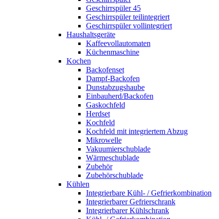
Geschirrspüler 45
Geschirrspüler teilintegriert
Geschirrspüler vollintegriert
Haushaltsgeräte
Kaffeevollautomaten
Küchenmaschine
Kochen
Backofenset
Dampf-Backofen
Dunstabzugshaube
Einbauherd/Backofen
Gaskochfeld
Herdset
Kochfeld
Kochfeld mit integriertem Abzug
Mikrowelle
Vakuumierschublade
Wärmeschublade
Zubehör
Zubehörschublade
Kühlen
Integrierbare Kühl- / Gefrierkombination
Integrierbarer Gefrierschrank
Integrierbarer Kühlschrank