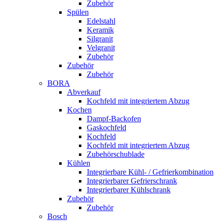
Zubehör
Spülen
Edelstahl
Keramik
Silgranit
Velgranit
Zubehör
Zubehör
Zubehör
BORA
Abverkauf
Kochfeld mit integriertem Abzug
Kochen
Dampf-Backofen
Gaskochfeld
Kochfeld
Kochfeld mit integriertem Abzug
Zubehörschublade
Kühlen
Integrierbare Kühl- / Gefrierkombination
Integrierbarer Gefrierschrank
Integrierbarer Kühlschrank
Zubehör
Zubehör
Bosch