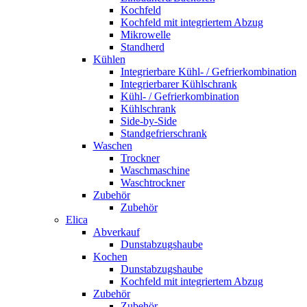
Kochfeld
Kochfeld mit integriertem Abzug
Mikrowelle
Standherd
Kühlen
Integrierbare Kühl- / Gefrierkombination
Integrierbarer Kühlschrank
Kühl- / Gefrierkombination
Kühlschrank
Side-by-Side
Standgefrierschrank
Waschen
Trockner
Waschmaschine
Waschtrockner
Zubehör
Zubehör
Elica
Abverkauf
Dunstabzugshaube
Kochen
Dunstabzugshaube
Kochfeld mit integriertem Abzug
Zubehör
Zubehör