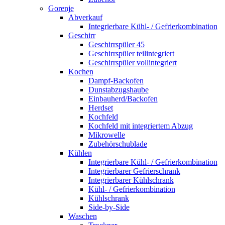
Gorenje
Abverkauf
Integrierbare Kühl- / Gefrierkombination
Geschirr
Geschirrspüler 45
Geschirrspüler teilintegriert
Geschirrspüler vollintegriert
Kochen
Dampf-Backofen
Dunstabzugshaube
Einbauherd/Backofen
Herdset
Kochfeld
Kochfeld mit integriertem Abzug
Mikrowelle
Zubehörschublade
Kühlen
Integrierbare Kühl- / Gefrierkombination
Integrierbarer Gefrierschrank
Integrierbarer Kühlschrank
Kühl- / Gefrierkombination
Kühlschrank
Side-by-Side
Waschen