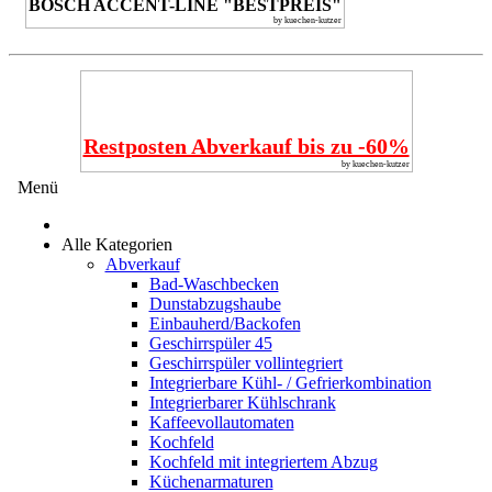
BOSCH ACCENT-LINE "BESTPREIS"
by kuechen-kutzer
Restposten Abverkauf bis zu -60%
by kuechen-kutzer
Menü
Alle Kategorien
Abverkauf
Bad-Waschbecken
Dunstabzugshaube
Einbauherd/Backofen
Geschirrspüler 45
Geschirrspüler vollintegriert
Integrierbare Kühl- / Gefrierkombination
Integrierbarer Kühlschrank
Kaffeevollautomaten
Kochfeld
Kochfeld mit integriertem Abzug
Küchenarmaturen