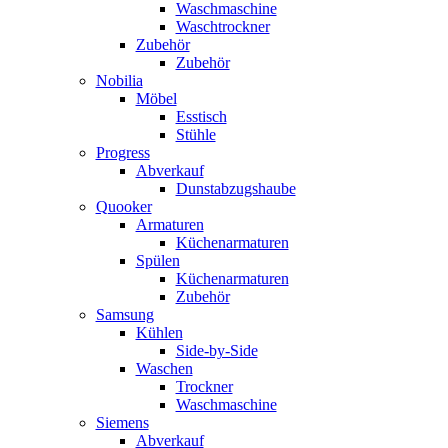
Waschmaschine
Waschtrockner
Zubehör
Zubehör
Nobilia
Möbel
Esstisch
Stühle
Progress
Abverkauf
Dunstabzugshaube
Quooker
Armaturen
Küchenarmaturen
Spülen
Küchenarmaturen
Zubehör
Samsung
Kühlen
Side-by-Side
Waschen
Trockner
Waschmaschine
Siemens
Abverkauf