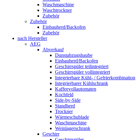
Waschmaschine
Waschtrockner
Zubehör
Zubehör
Einbauherd/Backofen
Zubehör
nach Hersteller
AEG
Abverkauf
Dunstabzugshaube
Einbauherd/Backofen
Geschirrspüler teilintegriert
Geschirrspüler vollintegriert
Integrierbare Kühl- / Gefrierkombination
Integrierbarer Kühlschrank
Kaffeevollautomaten
Kochfeld
Side-by-Side
Standherd
Trockner
Wärmeschublade
Waschmaschine
Weinlagerschrank
Geschirr
Geschirrspüler