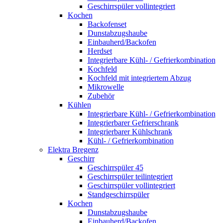
Geschirrspüler vollintegriert
Kochen
Backofenset
Dunstabzugshaube
Einbauherd/Backofen
Herdset
Integrierbare Kühl- / Gefrierkombination
Kochfeld
Kochfeld mit integriertem Abzug
Mikrowelle
Zubehör
Kühlen
Integrierbare Kühl- / Gefrierkombination
Integrierbarer Gefrierschrank
Integrierbarer Kühlschrank
Kühl- / Gefrierkombination
Elektra Bregenz
Geschirr
Geschirrspüler 45
Geschirrspüler teilintegriert
Geschirrspüler vollintegriert
Standgeschirrspüler
Kochen
Dunstabzugshaube
Einbauherd/Backofen