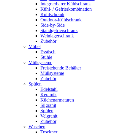
Integrierbarer Kühlschrank
Kühl- / Gefrierkombination
Kühlschrank
Outdoor-Kühlschrank
Side-by-Side
Standgefrierschrank
Weinlagerschrank
Zubehör
Möbel
Esstisch
Stühle
Müllsysteme
Freistehende Behälter
Müllsysteme
Zubehör
Spülen
Edelstahl
Keramik
Küchenarmaturen
Silgranit
Spülen
Velgranit
Zubehör
Waschen
Trockner