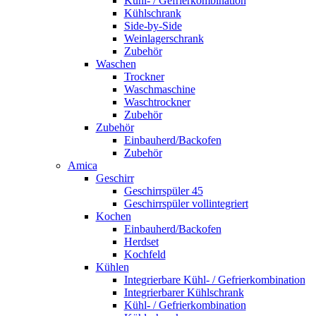
Kühl- / Gefrierkombination
Kühlschrank
Side-by-Side
Weinlagerschrank
Zubehör
Waschen
Trockner
Waschmaschine
Waschtrockner
Zubehör
Zubehör
Einbauherd/Backofen
Zubehör
Amica
Geschirr
Geschirrspüler 45
Geschirrspüler vollintegriert
Kochen
Einbauherd/Backofen
Herdset
Kochfeld
Kühlen
Integrierbare Kühl- / Gefrierkombination
Integrierbarer Kühlschrank
Kühl- / Gefrierkombination