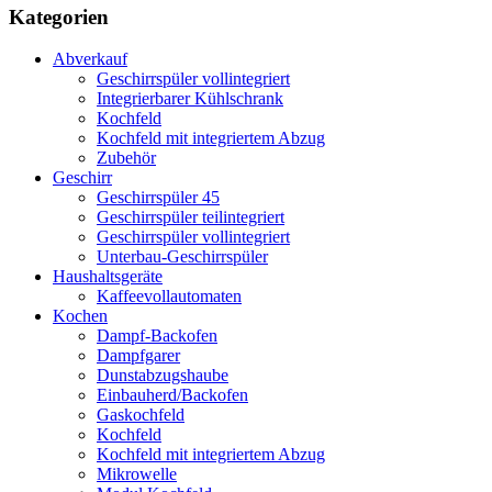
Kategorien
Abverkauf
Geschirrspüler vollintegriert
Integrierbarer Kühlschrank
Kochfeld
Kochfeld mit integriertem Abzug
Zubehör
Geschirr
Geschirrspüler 45
Geschirrspüler teilintegriert
Geschirrspüler vollintegriert
Unterbau-Geschirrspüler
Haushaltsgeräte
Kaffeevollautomaten
Kochen
Dampf-Backofen
Dampfgarer
Dunstabzugshaube
Einbauherd/Backofen
Gaskochfeld
Kochfeld
Kochfeld mit integriertem Abzug
Mikrowelle