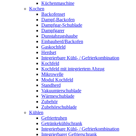
Küchenmaschine
Kochen
Backofenset
Dampf-Backofen
Dampfgar-Schublade
Dampfgarer
Dunstabzugshaube
Einbauherd/Backofen
Gaskochfeld
Herdset
Integrierbare Kühl- / Gefrierkombination
Kochfeld
Kochfeld mit integriertem Abzug
Mikrowelle
Modul Kochfeld
Standherd
Vakuumierschublade
Wärmeschublade
Zubehör
Zubehörschublade
Kühlen
Gefriertruhen
Getränkekühlschrank
Integrierbare Kühl- / Gefrierkombination
Integrierbarer Gefrierschrank