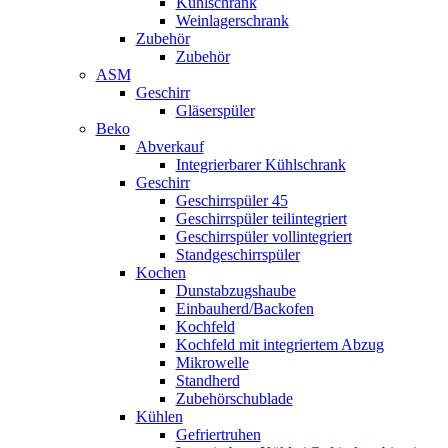
Kühlschrank
Weinlagerschrank
Zubehör
Zubehör
ASM
Geschirr
Gläserspüler
Beko
Abverkauf
Integrierbarer Kühlschrank
Geschirr
Geschirrspüler 45
Geschirrspüler teilintegriert
Geschirrspüler vollintegriert
Standgeschirrspüler
Kochen
Dunstabzugshaube
Einbauherd/Backofen
Kochfeld
Kochfeld mit integriertem Abzug
Mikrowelle
Standherd
Zubehörschublade
Kühlen
Gefriertruhen