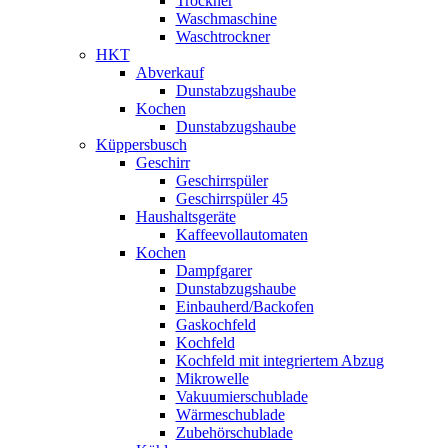
Trockner
Waschmaschine
Waschtrockner
HKT
Abverkauf
Dunstabzugshaube
Kochen
Dunstabzugshaube
Küppersbusch
Geschirr
Geschirrspüler
Geschirrspüler 45
Haushaltsgeräte
Kaffeevollautomaten
Kochen
Dampfgarer
Dunstabzugshaube
Einbauherd/Backofen
Gaskochfeld
Kochfeld
Kochfeld mit integriertem Abzug
Mikrowelle
Vakuumierschublade
Wärmeschublade
Zubehörschublade