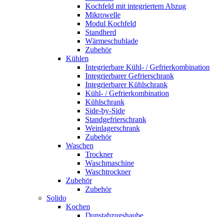
Kochfeld mit integriertem Abzug
Mikrowelle
Modul Kochfeld
Standherd
Wärmeschublade
Zubehör
Kühlen
Integrierbare Kühl- / Gefrierkombination
Integrierbarer Gefrierschrank
Integrierbarer Kühlschrank
Kühl- / Gefrierkombination
Kühlschrank
Side-by-Side
Standgefrierschrank
Weinlagerschrank
Zubehör
Waschen
Trockner
Waschmaschine
Waschtrockner
Zubehör
Zubehör
Solido
Kochen
Dunstabzugshaube