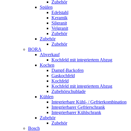
Zubehör
Spülen
Edelstahl
Keramik
Silgranit
Velgranit
Zubehör
Zubehör
Zubehör
BORA
Abverkauf
Kochfeld mit integriertem Abzug
Kochen
Dampf-Backofen
Gaskochfeld
Kochfeld
Kochfeld mit integriertem Abzug
Zubehörschublade
Kühlen
Integrierbare Kühl- / Gefrierkombination
Integrierbarer Gefrierschrank
Integrierbarer Kühlschrank
Zubehör
Zubehör
Bosch