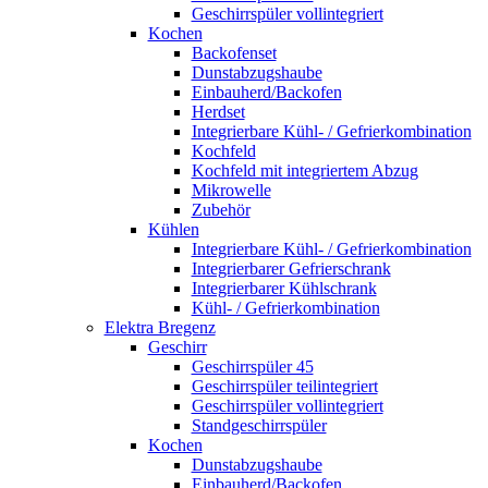
Geschirrspüler vollintegriert
Kochen
Backofenset
Dunstabzugshaube
Einbauherd/Backofen
Herdset
Integrierbare Kühl- / Gefrierkombination
Kochfeld
Kochfeld mit integriertem Abzug
Mikrowelle
Zubehör
Kühlen
Integrierbare Kühl- / Gefrierkombination
Integrierbarer Gefrierschrank
Integrierbarer Kühlschrank
Kühl- / Gefrierkombination
Elektra Bregenz
Geschirr
Geschirrspüler 45
Geschirrspüler teilintegriert
Geschirrspüler vollintegriert
Standgeschirrspüler
Kochen
Dunstabzugshaube
Einbauherd/Backofen