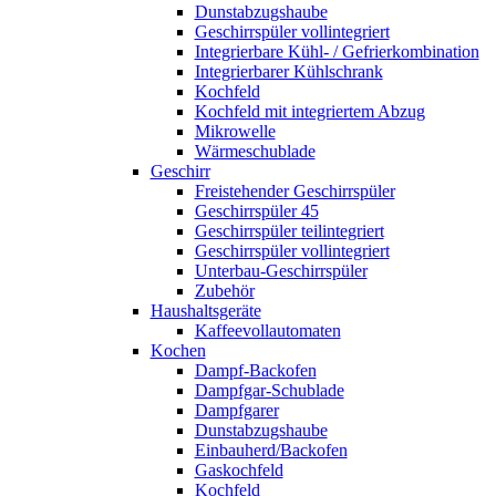
Dunstabzugshaube
Geschirrspüler vollintegriert
Integrierbare Kühl- / Gefrierkombination
Integrierbarer Kühlschrank
Kochfeld
Kochfeld mit integriertem Abzug
Mikrowelle
Wärmeschublade
Geschirr
Freistehender Geschirrspüler
Geschirrspüler 45
Geschirrspüler teilintegriert
Geschirrspüler vollintegriert
Unterbau-Geschirrspüler
Zubehör
Haushaltsgeräte
Kaffeevollautomaten
Kochen
Dampf-Backofen
Dampfgar-Schublade
Dampfgarer
Dunstabzugshaube
Einbauherd/Backofen
Gaskochfeld
Kochfeld