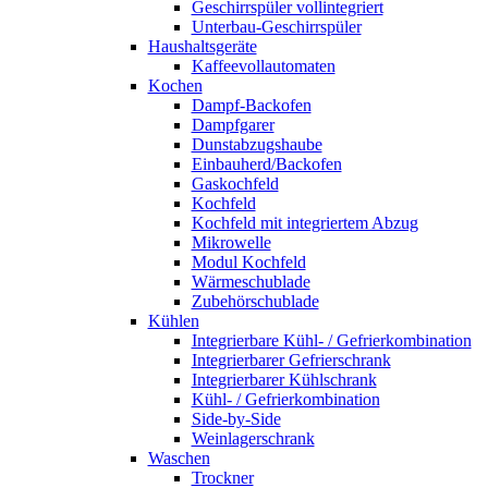
Geschirrspüler vollintegriert
Unterbau-Geschirrspüler
Haushaltsgeräte
Kaffeevollautomaten
Kochen
Dampf-Backofen
Dampfgarer
Dunstabzugshaube
Einbauherd/Backofen
Gaskochfeld
Kochfeld
Kochfeld mit integriertem Abzug
Mikrowelle
Modul Kochfeld
Wärmeschublade
Zubehörschublade
Kühlen
Integrierbare Kühl- / Gefrierkombination
Integrierbarer Gefrierschrank
Integrierbarer Kühlschrank
Kühl- / Gefrierkombination
Side-by-Side
Weinlagerschrank
Waschen
Trockner