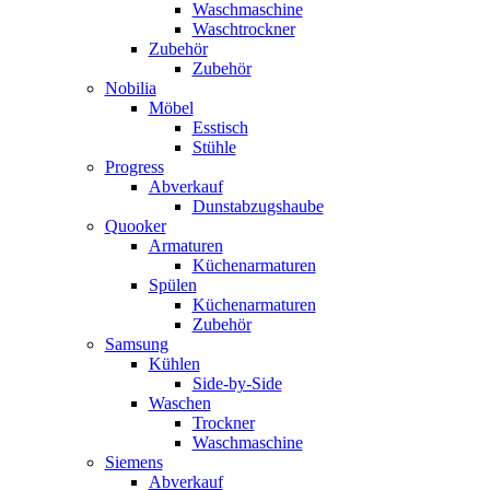
Waschmaschine
Waschtrockner
Zubehör
Zubehör
Nobilia
Möbel
Esstisch
Stühle
Progress
Abverkauf
Dunstabzugshaube
Quooker
Armaturen
Küchenarmaturen
Spülen
Küchenarmaturen
Zubehör
Samsung
Kühlen
Side-by-Side
Waschen
Trockner
Waschmaschine
Siemens
Abverkauf