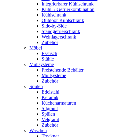
Integrierbarer Kühlschrank
Kühl- / Gefrierkombination
Kühlschrank
Outdoor-Kühlschrank
Side-by-Side
Standgefrierschrank
Weinlagerschrank
Zubehör
Möbel
Esstisch
Stühle
Müllsysteme
Freistehende Behälter
Müllsysteme
Zubehör
Spülen
Edelstahl
Keramik
Küchenarmaturen
Silgranit
Spülen
Velgranit
Zubehör
Waschen
Trockner