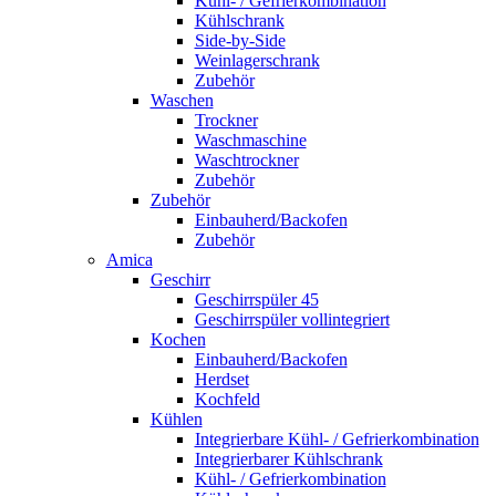
Kühl- / Gefrierkombination
Kühlschrank
Side-by-Side
Weinlagerschrank
Zubehör
Waschen
Trockner
Waschmaschine
Waschtrockner
Zubehör
Zubehör
Einbauherd/Backofen
Zubehör
Amica
Geschirr
Geschirrspüler 45
Geschirrspüler vollintegriert
Kochen
Einbauherd/Backofen
Herdset
Kochfeld
Kühlen
Integrierbare Kühl- / Gefrierkombination
Integrierbarer Kühlschrank
Kühl- / Gefrierkombination