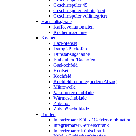
Geschirrspüler 45
Geschirrspüler teilintegriert
Geschirrspüler vollintegriert
Haushaltsgeräte
Kaffeevollautomaten
Küchenmaschine
Kochen
Backofenset
Dampf-Backofen
Dunstabzugshaube
Einbauherd/Backofen
Gaskochfeld
Herdset
Kochfeld
Kochfeld mit integriertem Abzug
Mikrowelle
Vakuumierschublade
Wärmeschublade
Zubehör
Zubehörschublade
Kühlen
Integrierbare Kühl- / Gefrierkombination
Integrierbarer Gefrierschrank
Integrierbarer Kühlschrank