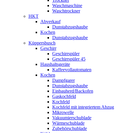
Trockner
Waschmaschine
Waschtrockner
HKT
Abverkauf
Dunstabzugshaube
Kochen
Dunstabzugshaube
Küppersbusch
Geschirr
Geschirrspüler
Geschirrspüler 45
Haushaltsgeräte
Kaffeevollautomaten
Kochen
Dampfgarer
Dunstabzugshaube
Einbauherd/Backofen
Gaskochfeld
Kochfeld
Kochfeld mit integriertem Abzug
Mikrowelle
Vakuumierschublade
Wärmeschublade
Zubehörschublade