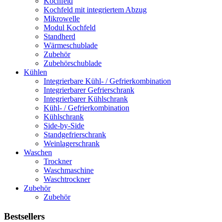
Kochfeld
Kochfeld mit integriertem Abzug
Mikrowelle
Modul Kochfeld
Standherd
Wärmeschublade
Zubehör
Zubehörschublade
Kühlen
Integrierbare Kühl- / Gefrierkombination
Integrierbarer Gefrierschrank
Integrierbarer Kühlschrank
Kühl- / Gefrierkombination
Kühlschrank
Side-by-Side
Standgefrierschrank
Weinlagerschrank
Waschen
Trockner
Waschmaschine
Waschtrockner
Zubehör
Zubehör
Bestsellers