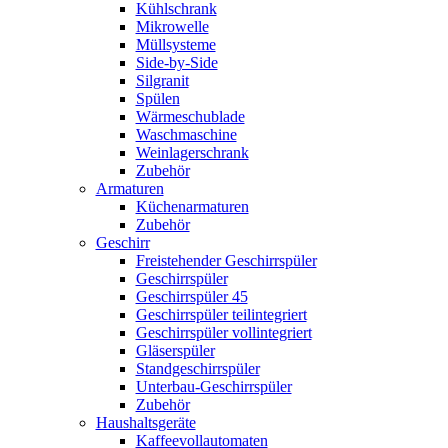
Kühlschrank
Mikrowelle
Müllsysteme
Side-by-Side
Silgranit
Spülen
Wärmeschublade
Waschmaschine
Weinlagerschrank
Zubehör
Armaturen
Küchenarmaturen
Zubehör
Geschirr
Freistehender Geschirrspüler
Geschirrspüler
Geschirrspüler 45
Geschirrspüler teilintegriert
Geschirrspüler vollintegriert
Gläserspüler
Standgeschirrspüler
Unterbau-Geschirrspüler
Zubehör
Haushaltsgeräte
Kaffeevollautomaten