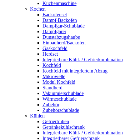
Küchenmaschine
Kochen
Backofenset
Dampf-Backofen
Dampfgar-Schublade
Dampfgarer
Dunstabzugshaube
Einbauherd/Backofen
Gaskochfeld
Herdset
Integrierbare Kühl- / Gefrierkombination
Kochfeld
Kochfeld mit integriertem Abzug
Mikrowelle
Modul Kochfeld
Standherd
Vakuumierschublade
Wärmeschublade
Zubehör
Zubehörschublade
Kühlen
Gefriertruhen
Getränkekühlschrank
Integrierbare Kühl- / Gefrierkombination
Integrierbarer Gefrierschrank