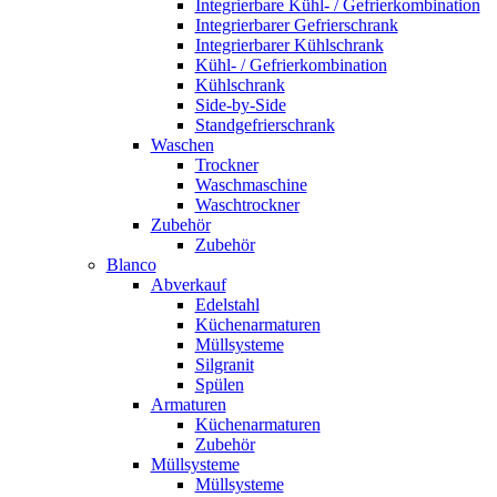
Integrierbare Kühl- / Gefrierkombination
Integrierbarer Gefrierschrank
Integrierbarer Kühlschrank
Kühl- / Gefrierkombination
Kühlschrank
Side-by-Side
Standgefrierschrank
Waschen
Trockner
Waschmaschine
Waschtrockner
Zubehör
Zubehör
Blanco
Abverkauf
Edelstahl
Küchenarmaturen
Müllsysteme
Silgranit
Spülen
Armaturen
Küchenarmaturen
Zubehör
Müllsysteme
Müllsysteme