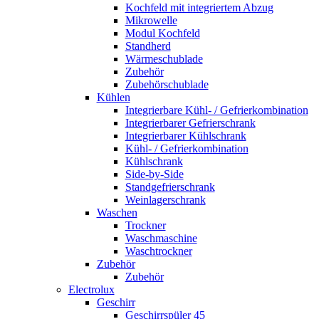
Kochfeld mit integriertem Abzug
Mikrowelle
Modul Kochfeld
Standherd
Wärmeschublade
Zubehör
Zubehörschublade
Kühlen
Integrierbare Kühl- / Gefrierkombination
Integrierbarer Gefrierschrank
Integrierbarer Kühlschrank
Kühl- / Gefrierkombination
Kühlschrank
Side-by-Side
Standgefrierschrank
Weinlagerschrank
Waschen
Trockner
Waschmaschine
Waschtrockner
Zubehör
Zubehör
Electrolux
Geschirr
Geschirrspüler 45