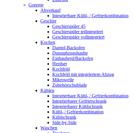
Gorenje
Abverkauf
Integrierbare Kühl- / Gefrierkombination
Geschirr
Geschirrspüler 45
Geschirrspüler teilintegriert
Geschirrspüler vollintegriert
Kochen
Dampf-Backofen
Dunstabzugshaube
Einbauherd/Backofen
Herdset
Kochfeld
Kochfeld mit integriertem Abzug
Mikrowelle
Zubehörschublade
Kühlen
Integrierbare Kühl- / Gefrierkombination
Integrierbarer Gefrierschrank
Integrierbarer Kühlschrank
Kühl- / Gefrierkombination
Kühlschrank
Side-by-Side
Waschen