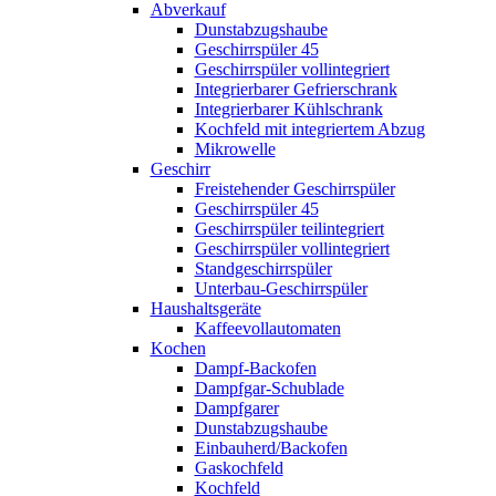
Abverkauf
Dunstabzugshaube
Geschirrspüler 45
Geschirrspüler vollintegriert
Integrierbarer Gefrierschrank
Integrierbarer Kühlschrank
Kochfeld mit integriertem Abzug
Mikrowelle
Geschirr
Freistehender Geschirrspüler
Geschirrspüler 45
Geschirrspüler teilintegriert
Geschirrspüler vollintegriert
Standgeschirrspüler
Unterbau-Geschirrspüler
Haushaltsgeräte
Kaffeevollautomaten
Kochen
Dampf-Backofen
Dampfgar-Schublade
Dampfgarer
Dunstabzugshaube
Einbauherd/Backofen
Gaskochfeld
Kochfeld