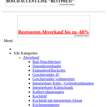
BOSCH ACCENT-LINE "BESTPREIS"
by kuechen-kutzer
Restposten Abverkauf bis zu -60%
by kuechen-kutzer
Menü
Alle Kategorien
Abverkauf
Bad-Waschbecken
Dunstabzugshaube
Einbauherd/Backofen
Geschirrspüler 45
Geschirrspüler vollintegriert
Integrierbare Kühl- / Gefrierkombination
Integrierbarer Kühlschrank
Kaffeevollautomaten
Kochfeld
Kochfeld mit integriertem Abzug
Küchenarmaturen