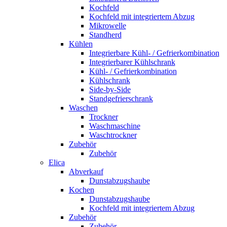
Kochfeld
Kochfeld mit integriertem Abzug
Mikrowelle
Standherd
Kühlen
Integrierbare Kühl- / Gefrierkombination
Integrierbarer Kühlschrank
Kühl- / Gefrierkombination
Kühlschrank
Side-by-Side
Standgefrierschrank
Waschen
Trockner
Waschmaschine
Waschtrockner
Zubehör
Zubehör
Elica
Abverkauf
Dunstabzugshaube
Kochen
Dunstabzugshaube
Kochfeld mit integriertem Abzug
Zubehör
Zubehör