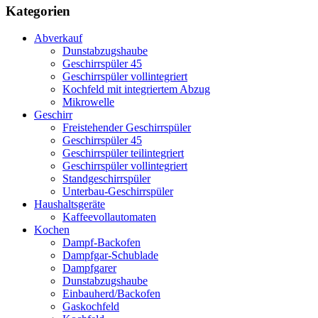
Kategorien
Abverkauf
Dunstabzugshaube
Geschirrspüler 45
Geschirrspüler vollintegriert
Kochfeld mit integriertem Abzug
Mikrowelle
Geschirr
Freistehender Geschirrspüler
Geschirrspüler 45
Geschirrspüler teilintegriert
Geschirrspüler vollintegriert
Standgeschirrspüler
Unterbau-Geschirrspüler
Haushaltsgeräte
Kaffeevollautomaten
Kochen
Dampf-Backofen
Dampfgar-Schublade
Dampfgarer
Dunstabzugshaube
Einbauherd/Backofen
Gaskochfeld