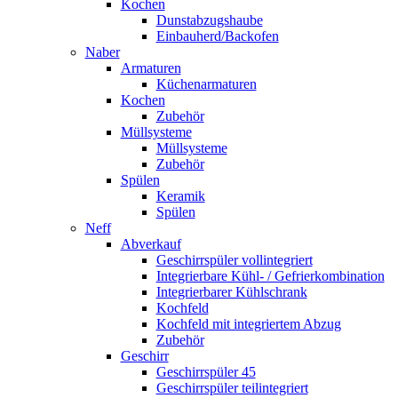
Kochen
Dunstabzugshaube
Einbauherd/Backofen
Naber
Armaturen
Küchenarmaturen
Kochen
Zubehör
Müllsysteme
Müllsysteme
Zubehör
Spülen
Keramik
Spülen
Neff
Abverkauf
Geschirrspüler vollintegriert
Integrierbare Kühl- / Gefrierkombination
Integrierbarer Kühlschrank
Kochfeld
Kochfeld mit integriertem Abzug
Zubehör
Geschirr
Geschirrspüler 45
Geschirrspüler teilintegriert