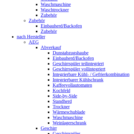
Waschmaschine
Waschtrockner
Zubehör
Zubehör
Einbauherd/Backofen
Zubehör
nach Hersteller
AEG
Abverkauf
Dunstabzugshaube
Einbauherd/Backofen
Geschirrspüler teilintegriert
Geschirrspüler vollintegriert
Integrierbare Kühl- / Gefrierkombination
Integrierbarer Kühlschrank
Kaffeevollautomaten
Kochfeld
Side-by-Side
Standherd
Trockner
Wärmeschublade
Waschmaschine
Weinlagerschrank
Geschirr
Geschirrspüler