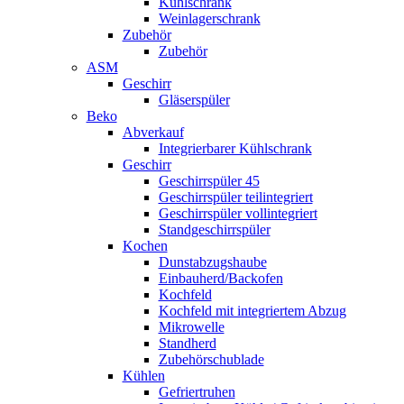
Kühlschrank
Weinlagerschrank
Zubehör
Zubehör
ASM
Geschirr
Gläserspüler
Beko
Abverkauf
Integrierbarer Kühlschrank
Geschirr
Geschirrspüler 45
Geschirrspüler teilintegriert
Geschirrspüler vollintegriert
Standgeschirrspüler
Kochen
Dunstabzugshaube
Einbauherd/Backofen
Kochfeld
Kochfeld mit integriertem Abzug
Mikrowelle
Standherd
Zubehörschublade
Kühlen
Gefriertruhen