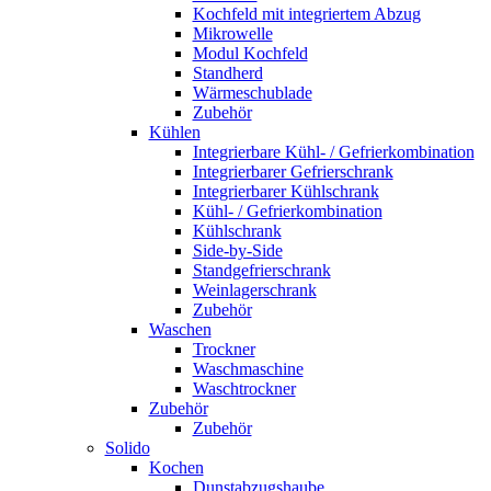
Kochfeld mit integriertem Abzug
Mikrowelle
Modul Kochfeld
Standherd
Wärmeschublade
Zubehör
Kühlen
Integrierbare Kühl- / Gefrierkombination
Integrierbarer Gefrierschrank
Integrierbarer Kühlschrank
Kühl- / Gefrierkombination
Kühlschrank
Side-by-Side
Standgefrierschrank
Weinlagerschrank
Zubehör
Waschen
Trockner
Waschmaschine
Waschtrockner
Zubehör
Zubehör
Solido
Kochen
Dunstabzugshaube