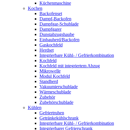
Küchenmaschine
Kochen
Backofenset
Dampf-Backofen
Dampfgar-Schublade
Dampfgarer
Dunstabzugshaube
Einbauherd/Backofen
Gaskochfeld
Herdset
Integrierbare Kühl- / Gefrierkombination
Kochfeld
Kochfeld mit integriertem Abzug
Mikrowelle
Modul Kochfeld
Standherd
Vakuumierschublade
Wärmeschublade
Zubehör
Zubehörschublade
Kühlen
Gefriertruhen
Getränkekühlschrank
Integrierbare Kühl- / Gefrierkombination
Integrierbarer Gefrierschrank