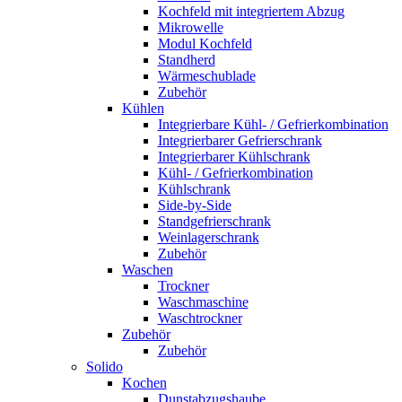
Kochfeld mit integriertem Abzug
Mikrowelle
Modul Kochfeld
Standherd
Wärmeschublade
Zubehör
Kühlen
Integrierbare Kühl- / Gefrierkombination
Integrierbarer Gefrierschrank
Integrierbarer Kühlschrank
Kühl- / Gefrierkombination
Kühlschrank
Side-by-Side
Standgefrierschrank
Weinlagerschrank
Zubehör
Waschen
Trockner
Waschmaschine
Waschtrockner
Zubehör
Zubehör
Solido
Kochen
Dunstabzugshaube