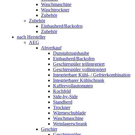
Waschmaschine
Waschtrockner
Zubehör
Zubehör
Einbauherd/Backofen
Zubehör
nach Hersteller
AEG
Abverkauf
Dunstabzugshaube
Einbauherd/Backofen
Geschirrspüler teilintegriert
Geschirrspüler vollintegriert
Integrierbare Kühl- / Gefrierkombination
Integrierbarer Kühlschrank
Kaffeevollautomaten
Kochfeld
Side-by-Side
Standherd
Trockner
Wärmeschublade
Waschmaschine
Weinlagerschrank
Geschirr
Geschirrspüler