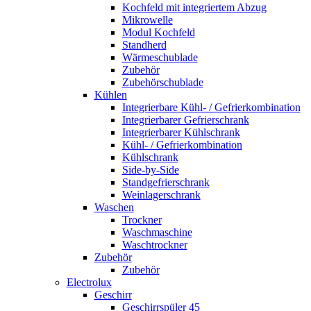
Kochfeld mit integriertem Abzug
Mikrowelle
Modul Kochfeld
Standherd
Wärmeschublade
Zubehör
Zubehörschublade
Kühlen
Integrierbare Kühl- / Gefrierkombination
Integrierbarer Gefrierschrank
Integrierbarer Kühlschrank
Kühl- / Gefrierkombination
Kühlschrank
Side-by-Side
Standgefrierschrank
Weinlagerschrank
Waschen
Trockner
Waschmaschine
Waschtrockner
Zubehör
Zubehör
Electrolux
Geschirr
Geschirrspüler 45