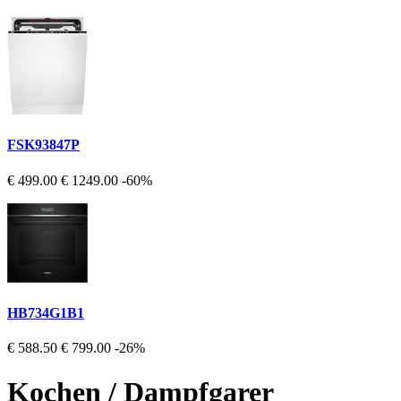
FSK93847P
€ 499.00
€ 1249.00
-60%
HB734G1B1
€ 588.50
€ 799.00
-26%
Kochen / Dampfgarer