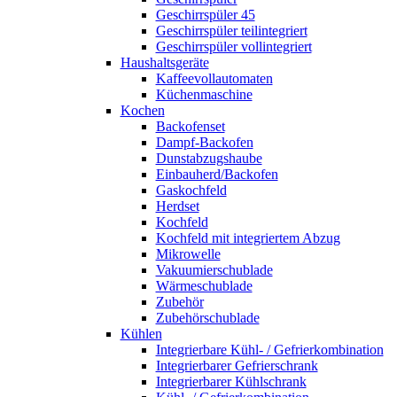
Geschirrspüler 45
Geschirrspüler teilintegriert
Geschirrspüler vollintegriert
Haushaltsgeräte
Kaffeevollautomaten
Küchenmaschine
Kochen
Backofenset
Dampf-Backofen
Dunstabzugshaube
Einbauherd/Backofen
Gaskochfeld
Herdset
Kochfeld
Kochfeld mit integriertem Abzug
Mikrowelle
Vakuumierschublade
Wärmeschublade
Zubehör
Zubehörschublade
Kühlen
Integrierbare Kühl- / Gefrierkombination
Integrierbarer Gefrierschrank
Integrierbarer Kühlschrank