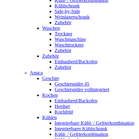
Kühl- / Gefrierkombination
Kühlschrank
Side-by-Side
Weinlagerschrank
Zubehör
Waschen
Trockner
Waschmaschine
Waschtrockner
Zubehör
Zubehör
Einbauherd/Backofen
Zubehör
Amica
Geschirr
Geschirrspüler 45
Geschirrspüler vollintegriert
Kochen
Einbauherd/Backofen
Herdset
Kochfeld
Kühlen
Integrierbare Kühl- / Gefrierkombination
Integrierbarer Kühlschrank
Kühl- / Gefrierkombination