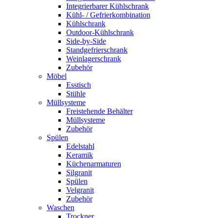
Integrierbarer Kühlschrank
Kühl- / Gefrierkombination
Kühlschrank
Outdoor-Kühlschrank
Side-by-Side
Standgefrierschrank
Weinlagerschrank
Zubehör
Möbel
Esstisch
Stühle
Müllsysteme
Freistehende Behälter
Müllsysteme
Zubehör
Spülen
Edelstahl
Keramik
Küchenarmaturen
Silgranit
Spülen
Velgranit
Zubehör
Waschen
Trockner