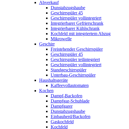
Abverkauf
Dunstabzugshaube
Geschirrspüler 45
Geschirrspüler vollintegriert
Integrierbarer Gefrierschrank
Integrierbarer Kühlschrank
Kochfeld mit integriertem Abzug
Mikrowelle
Geschirr
Freistehender Geschirrspüler
Geschirrspüler 45
Geschirrspüler teilintegriert
Geschirrspüler vollintegriert
Standgeschirrspüler
Unterbau-Geschirrspüler
Haushaltsgeräte
Kaffeevollautomaten
Kochen
Dampf-Backofen
Dampfgar-Schublade
Dampfgarer
Dunstabzugshaube
Einbauherd/Backofen
Gaskochfeld
Kochfeld