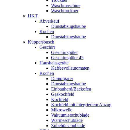
Trockner
Waschmaschine
Waschtrockner
HKT
Abverkauf
Dunstabzugshaube
Kochen
Dunstabzugshaube
Küppersbusch
Geschirr
Geschirrspüler
Geschirrspüler 45
Haushaltsgeräte
Kaffeevollautomaten
Kochen
Dampfgarer
Dunstabzugshaube
Einbauherd/Backofen
Gaskochfeld
Kochfeld
Kochfeld mit integriertem Abzug
Mikrowelle
Vakuumierschublade
Wärmeschublade
Zubehörschublade