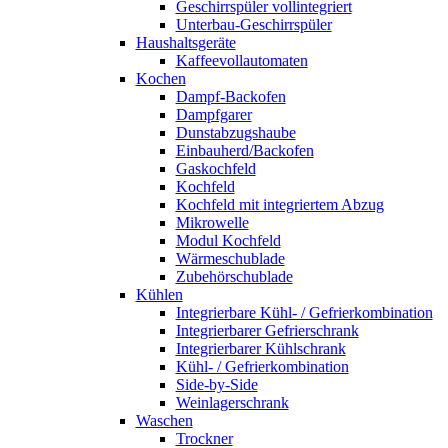
Geschirrspüler vollintegriert
Unterbau-Geschirrspüler
Haushaltsgeräte
Kaffeevollautomaten
Kochen
Dampf-Backofen
Dampfgarer
Dunstabzugshaube
Einbauherd/Backofen
Gaskochfeld
Kochfeld
Kochfeld mit integriertem Abzug
Mikrowelle
Modul Kochfeld
Wärmeschublade
Zubehörschublade
Kühlen
Integrierbare Kühl- / Gefrierkombination
Integrierbarer Gefrierschrank
Integrierbarer Kühlschrank
Kühl- / Gefrierkombination
Side-by-Side
Weinlagerschrank
Waschen
Trockner