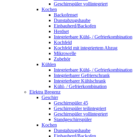
Geschirrspüler vollintegriert
Kochen
Backofenset
Dunstabzugshaube
Einbauherd/Backofen
Herdset
Integrierbare Kühl- / Gefrierkombination
Kochfeld
Kochfeld mit integriertem Abzug
Mikrowelle
Zubehör
Kühlen
Integrierbare Kühl- / Gefrierkombination
Integrierbarer Gefrierschrank
Integrierbarer Kühlschrank
Kühl- / Gefrierkombination
Elektra Bregenz
Geschirr
Geschirrspüler 45
Geschirrspüler teilintegriert
Geschirrspüler vollintegriert
Standgeschirrspüler
Kochen
Dunstabzugshaube
Einbauherd/Backofen