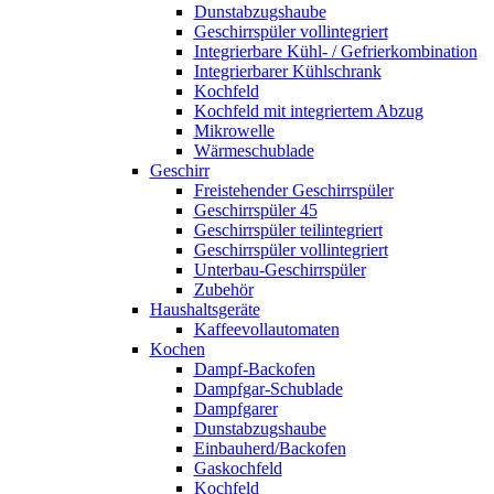
Dunstabzugshaube
Geschirrspüler vollintegriert
Integrierbare Kühl- / Gefrierkombination
Integrierbarer Kühlschrank
Kochfeld
Kochfeld mit integriertem Abzug
Mikrowelle
Wärmeschublade
Geschirr
Freistehender Geschirrspüler
Geschirrspüler 45
Geschirrspüler teilintegriert
Geschirrspüler vollintegriert
Unterbau-Geschirrspüler
Zubehör
Haushaltsgeräte
Kaffeevollautomaten
Kochen
Dampf-Backofen
Dampfgar-Schublade
Dampfgarer
Dunstabzugshaube
Einbauherd/Backofen
Gaskochfeld
Kochfeld