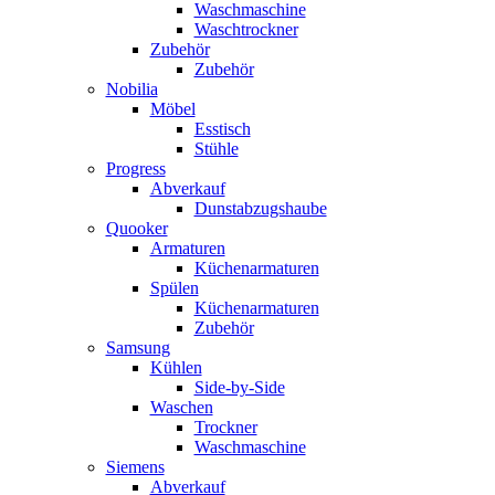
Waschmaschine
Waschtrockner
Zubehör
Zubehör
Nobilia
Möbel
Esstisch
Stühle
Progress
Abverkauf
Dunstabzugshaube
Quooker
Armaturen
Küchenarmaturen
Spülen
Küchenarmaturen
Zubehör
Samsung
Kühlen
Side-by-Side
Waschen
Trockner
Waschmaschine
Siemens
Abverkauf