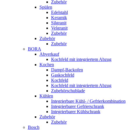
Zubehör
Spülen
Edelstahl
Keramik
Silgranit
Velgranit
Zubehör
Zubehör
Zubehör
BORA
Abverkauf
Kochfeld mit integriertem Abzug
Kochen
Dampf-Backofen
Gaskochfeld
Kochfeld
Kochfeld mit integriertem Abzug
Zubehörschublade
Kühlen
Integrierbare Kühl- / Gefrierkombination
Integrierbarer Gefrierschrank
Integrierbarer Kühlschrank
Zubehör
Zubehör
Bosch