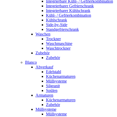
Integrierbare Kühl- / Gefrierkombination
Integrierbarer Gefrierschrank
Integrierbarer Kühlschrank
Kühl- / Gefrierkombination
Kühlschrank
Side-by-Side
Standgefrierschrank
Waschen
Trockner
Waschmaschine
Waschtrockner
Zubehör
Zubehör
Blanco
Abverkauf
Edelstahl
Küchenarmaturen
Müllsysteme
Silgranit
Spülen
Armaturen
Küchenarmaturen
Zubehör
Müllsysteme
Müllsysteme