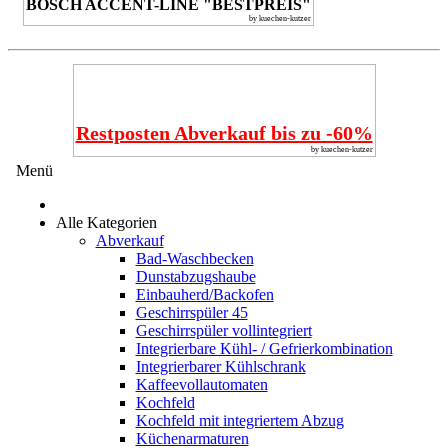
BOSCH ACCENT-LINE "BESTPREIS"
by kuechen-kutzer
Restposten Abverkauf bis zu -60%
by kuechen-kutzer
Menü
Alle Kategorien
Abverkauf
Bad-Waschbecken
Dunstabzugshaube
Einbauherd/Backofen
Geschirrspüler 45
Geschirrspüler vollintegriert
Integrierbare Kühl- / Gefrierkombination
Integrierbarer Kühlschrank
Kaffeevollautomaten
Kochfeld
Kochfeld mit integriertem Abzug
Küchenarmaturen