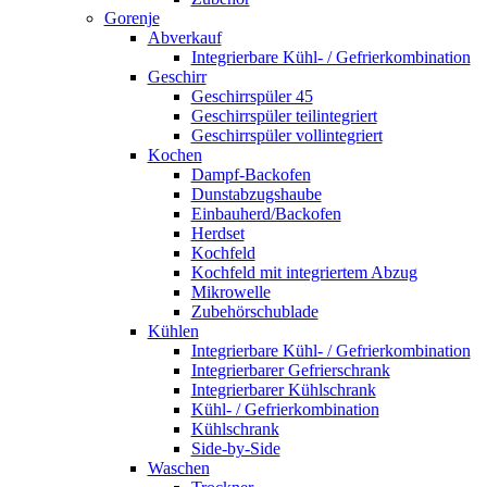
Gorenje
Abverkauf
Integrierbare Kühl- / Gefrierkombination
Geschirr
Geschirrspüler 45
Geschirrspüler teilintegriert
Geschirrspüler vollintegriert
Kochen
Dampf-Backofen
Dunstabzugshaube
Einbauherd/Backofen
Herdset
Kochfeld
Kochfeld mit integriertem Abzug
Mikrowelle
Zubehörschublade
Kühlen
Integrierbare Kühl- / Gefrierkombination
Integrierbarer Gefrierschrank
Integrierbarer Kühlschrank
Kühl- / Gefrierkombination
Kühlschrank
Side-by-Side
Waschen