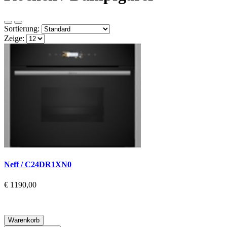
Sortierung:
Zeige:
Neff / C24DR1XN0
€ 1190,00
Warenkorb