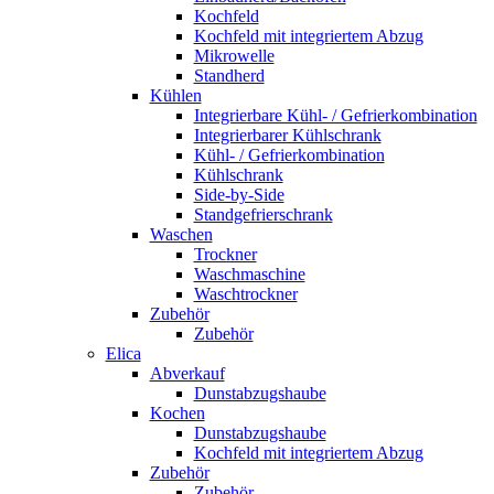
Kochfeld
Kochfeld mit integriertem Abzug
Mikrowelle
Standherd
Kühlen
Integrierbare Kühl- / Gefrierkombination
Integrierbarer Kühlschrank
Kühl- / Gefrierkombination
Kühlschrank
Side-by-Side
Standgefrierschrank
Waschen
Trockner
Waschmaschine
Waschtrockner
Zubehör
Zubehör
Elica
Abverkauf
Dunstabzugshaube
Kochen
Dunstabzugshaube
Kochfeld mit integriertem Abzug
Zubehör
Zubehör