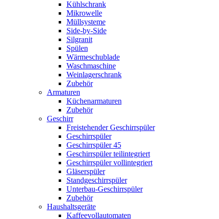
Kühlschrank
Mikrowelle
Müllsysteme
Side-by-Side
Silgranit
Spülen
Wärmeschublade
Waschmaschine
Weinlagerschrank
Zubehör
Armaturen
Küchenarmaturen
Zubehör
Geschirr
Freistehender Geschirrspüler
Geschirrspüler
Geschirrspüler 45
Geschirrspüler teilintegriert
Geschirrspüler vollintegriert
Gläserspüler
Standgeschirrspüler
Unterbau-Geschirrspüler
Zubehör
Haushaltsgeräte
Kaffeevollautomaten