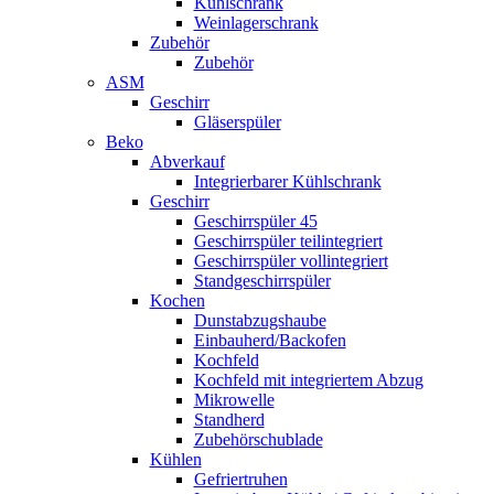
Kühlschrank
Weinlagerschrank
Zubehör
Zubehör
ASM
Geschirr
Gläserspüler
Beko
Abverkauf
Integrierbarer Kühlschrank
Geschirr
Geschirrspüler 45
Geschirrspüler teilintegriert
Geschirrspüler vollintegriert
Standgeschirrspüler
Kochen
Dunstabzugshaube
Einbauherd/Backofen
Kochfeld
Kochfeld mit integriertem Abzug
Mikrowelle
Standherd
Zubehörschublade
Kühlen
Gefriertruhen