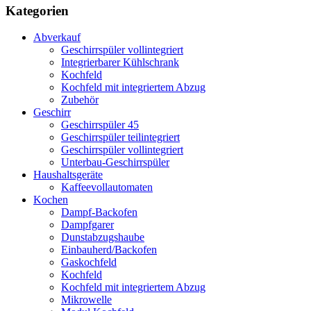
Kategorien
Abverkauf
Geschirrspüler vollintegriert
Integrierbarer Kühlschrank
Kochfeld
Kochfeld mit integriertem Abzug
Zubehör
Geschirr
Geschirrspüler 45
Geschirrspüler teilintegriert
Geschirrspüler vollintegriert
Unterbau-Geschirrspüler
Haushaltsgeräte
Kaffeevollautomaten
Kochen
Dampf-Backofen
Dampfgarer
Dunstabzugshaube
Einbauherd/Backofen
Gaskochfeld
Kochfeld
Kochfeld mit integriertem Abzug
Mikrowelle