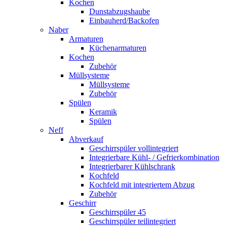
Kochen
Dunstabzugshaube
Einbauherd/Backofen
Naber
Armaturen
Küchenarmaturen
Kochen
Zubehör
Müllsysteme
Müllsysteme
Zubehör
Spülen
Keramik
Spülen
Neff
Abverkauf
Geschirrspüler vollintegriert
Integrierbare Kühl- / Gefrierkombination
Integrierbarer Kühlschrank
Kochfeld
Kochfeld mit integriertem Abzug
Zubehör
Geschirr
Geschirrspüler 45
Geschirrspüler teilintegriert