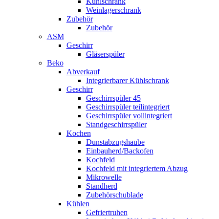
Kühlschrank
Weinlagerschrank
Zubehör
Zubehör
ASM
Geschirr
Gläserspüler
Beko
Abverkauf
Integrierbarer Kühlschrank
Geschirr
Geschirrspüler 45
Geschirrspüler teilintegriert
Geschirrspüler vollintegriert
Standgeschirrspüler
Kochen
Dunstabzugshaube
Einbauherd/Backofen
Kochfeld
Kochfeld mit integriertem Abzug
Mikrowelle
Standherd
Zubehörschublade
Kühlen
Gefriertruhen