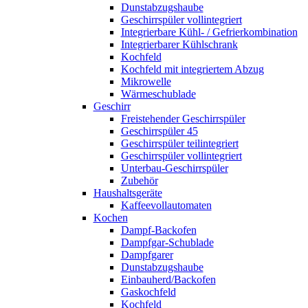
Dunstabzugshaube
Geschirrspüler vollintegriert
Integrierbare Kühl- / Gefrierkombination
Integrierbarer Kühlschrank
Kochfeld
Kochfeld mit integriertem Abzug
Mikrowelle
Wärmeschublade
Geschirr
Freistehender Geschirrspüler
Geschirrspüler 45
Geschirrspüler teilintegriert
Geschirrspüler vollintegriert
Unterbau-Geschirrspüler
Zubehör
Haushaltsgeräte
Kaffeevollautomaten
Kochen
Dampf-Backofen
Dampfgar-Schublade
Dampfgarer
Dunstabzugshaube
Einbauherd/Backofen
Gaskochfeld
Kochfeld