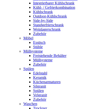
Integrierbarer Kühlschrank
Kühl- / Gefrierkombination
Kühlschrank
Outdoor-Kühlschrank
Side-by-Side
Standgefrierschrank
Weinlagerschrank
Zubehör
Möbel
Esstisch
Stühle
Müllsysteme
Freistehende Behälter
Müllsysteme
Zubehör
Spülen
Edelstahl
Keramik
Küchenarmaturen
Silgranit
Spülen
Velgranit
Zubehör
Waschen
Trockner