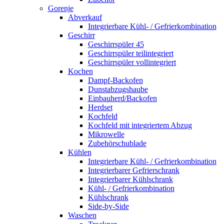
Gorenje
Abverkauf
Integrierbare Kühl- / Gefrierkombination
Geschirr
Geschirrspüler 45
Geschirrspüler teilintegriert
Geschirrspüler vollintegriert
Kochen
Dampf-Backofen
Dunstabzugshaube
Einbauherd/Backofen
Herdset
Kochfeld
Kochfeld mit integriertem Abzug
Mikrowelle
Zubehörschublade
Kühlen
Integrierbare Kühl- / Gefrierkombination
Integrierbarer Gefrierschrank
Integrierbarer Kühlschrank
Kühl- / Gefrierkombination
Kühlschrank
Side-by-Side
Waschen