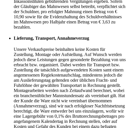
Inkassoinstituten gebührenden Vergütungen ergeben. Sofern
der Gläubiger das Mahnwesen selbst betreibt, verpflichtet sich
der Schuldner, pro erfolgter Mahnung einen Betrag von €
10,90 sowie für die Evidenzhaltung des Schuldverhältnisses
im Mahnwesen pro Halbjahr einen Betrag von € 3,63 zu
bezahlen.
Lieferung, Transport, Annahmeverzug
Unsere Verkaufspreise beinhalten keine Kosten für
Zustellung, Montage oder Aufstellung. Auf Wunsch werden
jedoch diese Leistungen gegen gesonderte Bezahlung von uns
erbracht bzw. organisiert. Dabei werden für Transport bzw.
Zustellung die tatsächlich aufgewendeten Kosten samt einem
angemessenen Regiekostenaufschlag, mindestens jedoch die
am Auslieferungstag geltenden oder üblichen Fracht- und
Fuhrlöhne der gewählten Transportart in Rechnung gestellt.
Montagearbeiten werden nach Zeitaufwand berechnet, wobei
ein branchenüblicher Mannstundensatz als vereinbart gilt. Hat
der Kunde die Ware nicht wie vereinbart übernommen
(Annahmeverzug), sind wir nach erfolgloser Nachfristsetzung
berechtigt, die Ware entweder bei uns einzulagern, wofür wir
eine Lagergebühr von 0,1% des Bruttorechnungsbetrages pro
angefangenem Kalendertag in Rechnung stellen, oder auf
Kosten und Gefahr des Kunden bei einem dazu befugten