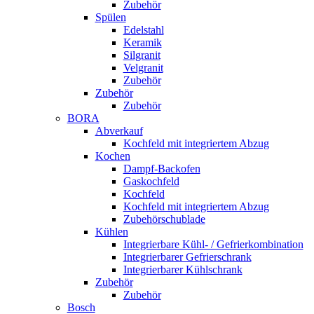
Zubehör
Spülen
Edelstahl
Keramik
Silgranit
Velgranit
Zubehör
Zubehör
Zubehör
BORA
Abverkauf
Kochfeld mit integriertem Abzug
Kochen
Dampf-Backofen
Gaskochfeld
Kochfeld
Kochfeld mit integriertem Abzug
Zubehörschublade
Kühlen
Integrierbare Kühl- / Gefrierkombination
Integrierbarer Gefrierschrank
Integrierbarer Kühlschrank
Zubehör
Zubehör
Bosch