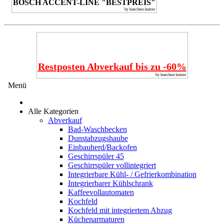
BOSCH ACCENT-LINE "BESTPREIS"
by kuechen-kutzer
Restposten Abverkauf bis zu -60%
by kuechen-kutzer
Menü
Alle Kategorien
Abverkauf
Bad-Waschbecken
Dunstabzugshaube
Einbauherd/Backofen
Geschirrspüler 45
Geschirrspüler vollintegriert
Integrierbare Kühl- / Gefrierkombination
Integrierbarer Kühlschrank
Kaffeevollautomaten
Kochfeld
Kochfeld mit integriertem Abzug
Küchenarmaturen