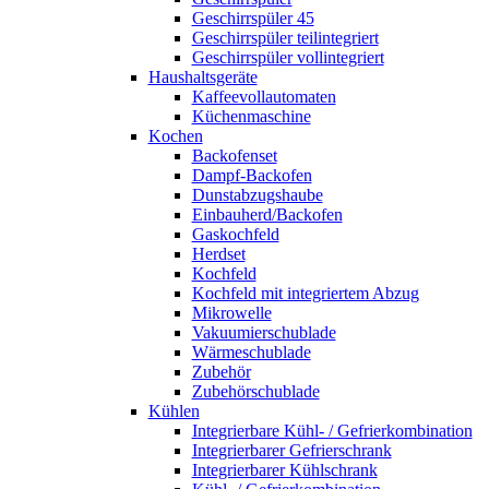
Geschirrspüler 45
Geschirrspüler teilintegriert
Geschirrspüler vollintegriert
Haushaltsgeräte
Kaffeevollautomaten
Küchenmaschine
Kochen
Backofenset
Dampf-Backofen
Dunstabzugshaube
Einbauherd/Backofen
Gaskochfeld
Herdset
Kochfeld
Kochfeld mit integriertem Abzug
Mikrowelle
Vakuumierschublade
Wärmeschublade
Zubehör
Zubehörschublade
Kühlen
Integrierbare Kühl- / Gefrierkombination
Integrierbarer Gefrierschrank
Integrierbarer Kühlschrank