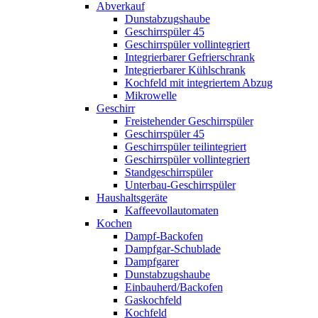
Abverkauf
Dunstabzugshaube
Geschirrspüler 45
Geschirrspüler vollintegriert
Integrierbarer Gefrierschrank
Integrierbarer Kühlschrank
Kochfeld mit integriertem Abzug
Mikrowelle
Geschirr
Freistehender Geschirrspüler
Geschirrspüler 45
Geschirrspüler teilintegriert
Geschirrspüler vollintegriert
Standgeschirrspüler
Unterbau-Geschirrspüler
Haushaltsgeräte
Kaffeevollautomaten
Kochen
Dampf-Backofen
Dampfgar-Schublade
Dampfgarer
Dunstabzugshaube
Einbauherd/Backofen
Gaskochfeld
Kochfeld