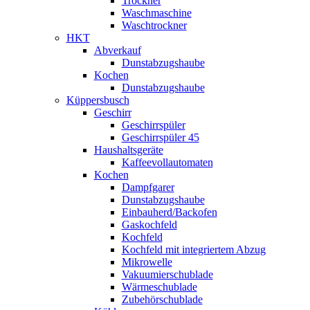
Trockner
Waschmaschine
Waschtrockner
HKT
Abverkauf
Dunstabzugshaube
Kochen
Dunstabzugshaube
Küppersbusch
Geschirr
Geschirrspüler
Geschirrspüler 45
Haushaltsgeräte
Kaffeevollautomaten
Kochen
Dampfgarer
Dunstabzugshaube
Einbauherd/Backofen
Gaskochfeld
Kochfeld
Kochfeld mit integriertem Abzug
Mikrowelle
Vakuumierschublade
Wärmeschublade
Zubehörschublade