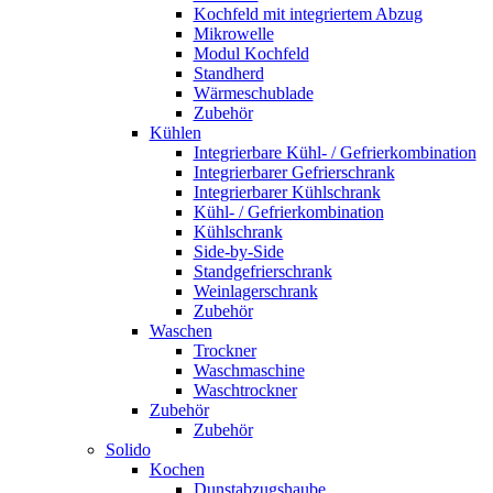
Kochfeld mit integriertem Abzug
Mikrowelle
Modul Kochfeld
Standherd
Wärmeschublade
Zubehör
Kühlen
Integrierbare Kühl- / Gefrierkombination
Integrierbarer Gefrierschrank
Integrierbarer Kühlschrank
Kühl- / Gefrierkombination
Kühlschrank
Side-by-Side
Standgefrierschrank
Weinlagerschrank
Zubehör
Waschen
Trockner
Waschmaschine
Waschtrockner
Zubehör
Zubehör
Solido
Kochen
Dunstabzugshaube