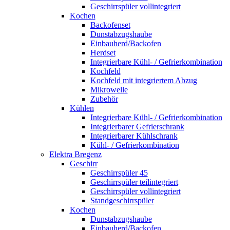
Geschirrspüler vollintegriert
Kochen
Backofenset
Dunstabzugshaube
Einbauherd/Backofen
Herdset
Integrierbare Kühl- / Gefrierkombination
Kochfeld
Kochfeld mit integriertem Abzug
Mikrowelle
Zubehör
Kühlen
Integrierbare Kühl- / Gefrierkombination
Integrierbarer Gefrierschrank
Integrierbarer Kühlschrank
Kühl- / Gefrierkombination
Elektra Bregenz
Geschirr
Geschirrspüler 45
Geschirrspüler teilintegriert
Geschirrspüler vollintegriert
Standgeschirrspüler
Kochen
Dunstabzugshaube
Einbauherd/Backofen