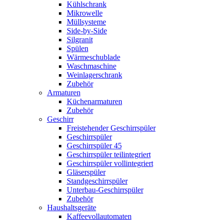
Kühlschrank
Mikrowelle
Müllsysteme
Side-by-Side
Silgranit
Spülen
Wärmeschublade
Waschmaschine
Weinlagerschrank
Zubehör
Armaturen
Küchenarmaturen
Zubehör
Geschirr
Freistehender Geschirrspüler
Geschirrspüler
Geschirrspüler 45
Geschirrspüler teilintegriert
Geschirrspüler vollintegriert
Gläserspüler
Standgeschirrspüler
Unterbau-Geschirrspüler
Zubehör
Haushaltsgeräte
Kaffeevollautomaten