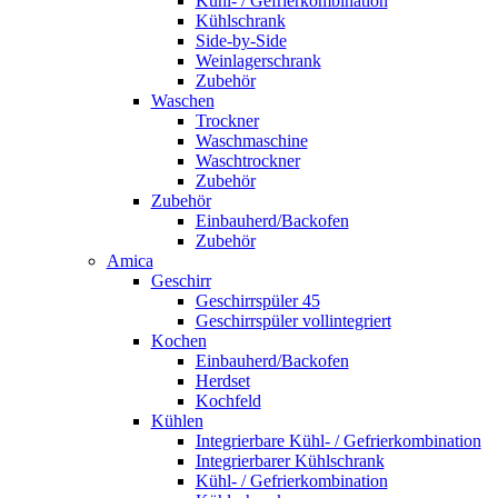
Kühl- / Gefrierkombination
Kühlschrank
Side-by-Side
Weinlagerschrank
Zubehör
Waschen
Trockner
Waschmaschine
Waschtrockner
Zubehör
Zubehör
Einbauherd/Backofen
Zubehör
Amica
Geschirr
Geschirrspüler 45
Geschirrspüler vollintegriert
Kochen
Einbauherd/Backofen
Herdset
Kochfeld
Kühlen
Integrierbare Kühl- / Gefrierkombination
Integrierbarer Kühlschrank
Kühl- / Gefrierkombination