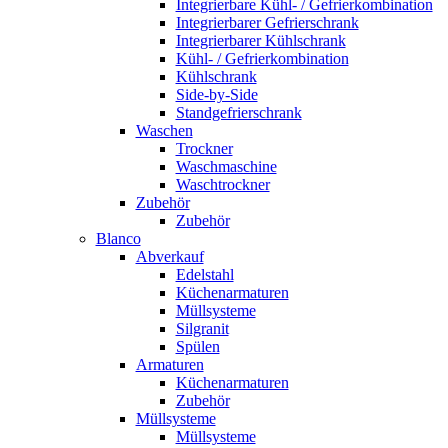
Integrierbare Kühl- / Gefrierkombination
Integrierbarer Gefrierschrank
Integrierbarer Kühlschrank
Kühl- / Gefrierkombination
Kühlschrank
Side-by-Side
Standgefrierschrank
Waschen
Trockner
Waschmaschine
Waschtrockner
Zubehör
Zubehör
Blanco
Abverkauf
Edelstahl
Küchenarmaturen
Müllsysteme
Silgranit
Spülen
Armaturen
Küchenarmaturen
Zubehör
Müllsysteme
Müllsysteme