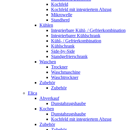
Kochfeld
Kochfeld mit integriertem Abzug
Mikrowelle
Standherd
Kühlen
Integrierbare Kühl- / Gefrierkombination
Integrierbarer Kühlschrank
Kühl- / Gefrierkombination
Kühlschrank
Side-by-Side
Standgefrierschrank
Waschen
Trockner
Waschmaschine
Waschtrockner
Zubehör
Zubehör
Elica
Abverkauf
Dunstabzugshaube
Kochen
Dunstabzugshaube
Kochfeld mit integriertem Abzug
Zubehör
Zubehör