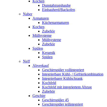
Kochen
Dunstabzugshaube
Einbauherd/Backofen
Naber
Armaturen
Küchenarmaturen
Kochen
Zubehör
Müllsysteme
Müllsysteme
Zubehör
Spülen
Keramik
Spülen
Neff
Abverkauf
Geschirrspüler vollintegriert
Integrierbare Kühl- / Gefrierkombination
Integrierbarer Kühlschrank
Kochfeld
Kochfeld mit integriertem Abzug
Zubehör
Geschirr
Geschirrspüler 45
Geschirrspüler teilintegriert