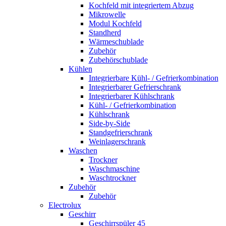
Kochfeld mit integriertem Abzug
Mikrowelle
Modul Kochfeld
Standherd
Wärmeschublade
Zubehör
Zubehörschublade
Kühlen
Integrierbare Kühl- / Gefrierkombination
Integrierbarer Gefrierschrank
Integrierbarer Kühlschrank
Kühl- / Gefrierkombination
Kühlschrank
Side-by-Side
Standgefrierschrank
Weinlagerschrank
Waschen
Trockner
Waschmaschine
Waschtrockner
Zubehör
Zubehör
Electrolux
Geschirr
Geschirrspüler 45