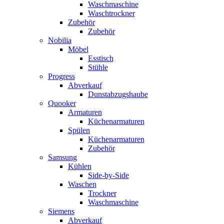
Waschmaschine
Waschtrockner
Zubehör
Zubehör
Nobilia
Möbel
Esstisch
Stühle
Progress
Abverkauf
Dunstabzugshaube
Quooker
Armaturen
Küchenarmaturen
Spülen
Küchenarmaturen
Zubehör
Samsung
Kühlen
Side-by-Side
Waschen
Trockner
Waschmaschine
Siemens
Abverkauf