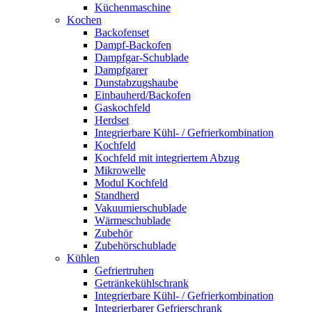
Küchenmaschine
Kochen
Backofenset
Dampf-Backofen
Dampfgar-Schublade
Dampfgarer
Dunstabzugshaube
Einbauherd/Backofen
Gaskochfeld
Herdset
Integrierbare Kühl- / Gefrierkombination
Kochfeld
Kochfeld mit integriertem Abzug
Mikrowelle
Modul Kochfeld
Standherd
Vakuumierschublade
Wärmeschublade
Zubehör
Zubehörschublade
Kühlen
Gefriertruhen
Getränkekühlschrank
Integrierbare Kühl- / Gefrierkombination
Integrierbarer Gefrierschrank