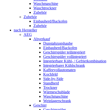
Waschmaschine
Waschtrockner
Zubehör
Zubehör
Einbauherd/Backofen
Zubehör
nach Hersteller
AEG
Abverkauf
Dunstabzugshaube
Einbauherd/Backofen
Geschirrspüler teilintegriert
Geschirrspüler vollintegriert
Integrierbare Kühl- / Gefrierkombination
Integrierbarer Kühlschrank
Kaffeevollautomaten
Kochfeld
Side-by-Side
Standherd
Trockner
Wärmeschublade
Waschmaschine
Weinlagerschrank
Geschirr
Geschirrspüler