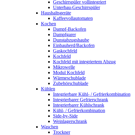
Geschirrspüler vollintegriert
Unterbau-Geschirrspüler
Haushaltsgeräte
Kaffeevollautomaten
Kochen
Dampf-Backofen
Dampfgarer
Dunstabzugshaube
Einbauherd/Backofen
Gaskochfeld
Kochfeld
Kochfeld mit integriertem Abzug
Mikrowelle
Modul Kochfeld
Wärmeschublade
Zubehörschublade
Kühlen
Integrierbare Kühl- / Gefrierkombination
Integrierbarer Gefrierschrank
Integrierbarer Kühlschrank
Kühl- / Gefrierkombination
Side-by-Side
Weinlagerschrank
Waschen
Trockner