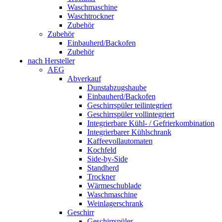
Waschmaschine
Waschtrockner
Zubehör
Zubehör
Einbauherd/Backofen
Zubehör
nach Hersteller
AEG
Abverkauf
Dunstabzugshaube
Einbauherd/Backofen
Geschirrspüler teilintegriert
Geschirrspüler vollintegriert
Integrierbare Kühl- / Gefrierkombination
Integrierbarer Kühlschrank
Kaffeevollautomaten
Kochfeld
Side-by-Side
Standherd
Trockner
Wärmeschublade
Waschmaschine
Weinlagerschrank
Geschirr
Geschirrspüler