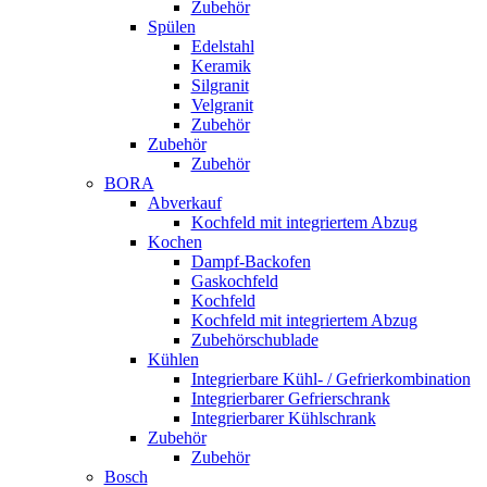
Zubehör
Spülen
Edelstahl
Keramik
Silgranit
Velgranit
Zubehör
Zubehör
Zubehör
BORA
Abverkauf
Kochfeld mit integriertem Abzug
Kochen
Dampf-Backofen
Gaskochfeld
Kochfeld
Kochfeld mit integriertem Abzug
Zubehörschublade
Kühlen
Integrierbare Kühl- / Gefrierkombination
Integrierbarer Gefrierschrank
Integrierbarer Kühlschrank
Zubehör
Zubehör
Bosch