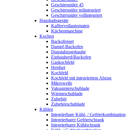
Geschirrspüler 45
Geschirrspüler teilintegriert
Geschirrspüler vollintegriert
Haushaltsgeräte
Kaffeevollautomaten
Küchenmaschine
Kochen
Backofenset
Dampf-Backofen
Dunstabzugshaube
Einbauherd/Backofen
Gaskochfeld
Herdset
Kochfeld
Kochfeld mit integriertem Abzug
Mikrowelle
Vakuumierschublade
Wärmeschublade
Zubehör
Zubehörschublade
Kühlen
Integrierbare Kühl- / Gefrierkombination
Integrierbarer Gefrierschrank
Integrierbarer Kühlschrank