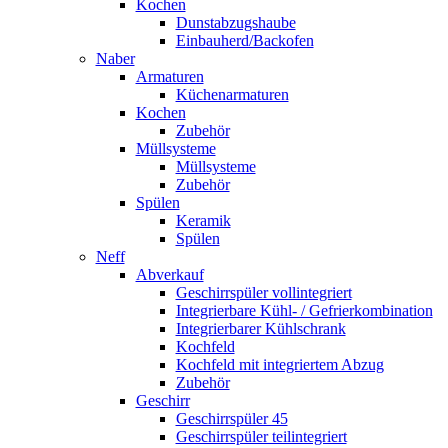
Kochen
Dunstabzugshaube
Einbauherd/Backofen
Naber
Armaturen
Küchenarmaturen
Kochen
Zubehör
Müllsysteme
Müllsysteme
Zubehör
Spülen
Keramik
Spülen
Neff
Abverkauf
Geschirrspüler vollintegriert
Integrierbare Kühl- / Gefrierkombination
Integrierbarer Kühlschrank
Kochfeld
Kochfeld mit integriertem Abzug
Zubehör
Geschirr
Geschirrspüler 45
Geschirrspüler teilintegriert