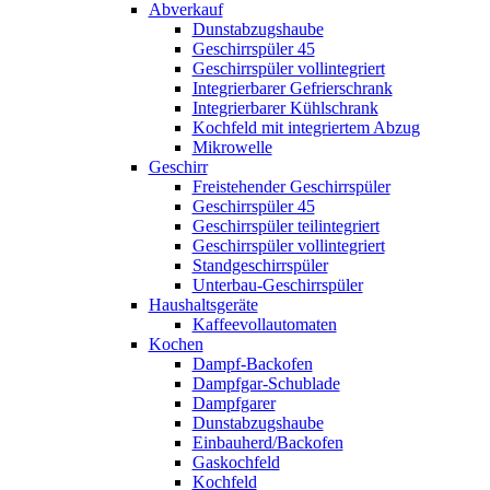
Abverkauf
Dunstabzugshaube
Geschirrspüler 45
Geschirrspüler vollintegriert
Integrierbarer Gefrierschrank
Integrierbarer Kühlschrank
Kochfeld mit integriertem Abzug
Mikrowelle
Geschirr
Freistehender Geschirrspüler
Geschirrspüler 45
Geschirrspüler teilintegriert
Geschirrspüler vollintegriert
Standgeschirrspüler
Unterbau-Geschirrspüler
Haushaltsgeräte
Kaffeevollautomaten
Kochen
Dampf-Backofen
Dampfgar-Schublade
Dampfgarer
Dunstabzugshaube
Einbauherd/Backofen
Gaskochfeld
Kochfeld