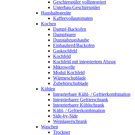
Geschirrspüler vollintegriert
Unterbau-Geschirrspüler
Haushaltsgeräte
Kaffeevollautomaten
Kochen
Dampf-Backofen
Dampfgarer
Dunstabzugshaube
Einbauherd/Backofen
Gaskochfeld
Kochfeld
Kochfeld mit integriertem Abzug
Mikrowelle
Modul Kochfeld
Wärmeschublade
Zubehörschublade
Kühlen
Integrierbare Kühl- / Gefrierkombination
Integrierbarer Gefrierschrank
Integrierbarer Kühlschrank
Kühl- / Gefrierkombination
Side-by-Side
Weinlagerschrank
Waschen
Trockner