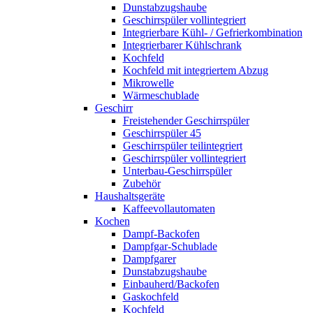
Dunstabzugshaube
Geschirrspüler vollintegriert
Integrierbare Kühl- / Gefrierkombination
Integrierbarer Kühlschrank
Kochfeld
Kochfeld mit integriertem Abzug
Mikrowelle
Wärmeschublade
Geschirr
Freistehender Geschirrspüler
Geschirrspüler 45
Geschirrspüler teilintegriert
Geschirrspüler vollintegriert
Unterbau-Geschirrspüler
Zubehör
Haushaltsgeräte
Kaffeevollautomaten
Kochen
Dampf-Backofen
Dampfgar-Schublade
Dampfgarer
Dunstabzugshaube
Einbauherd/Backofen
Gaskochfeld
Kochfeld