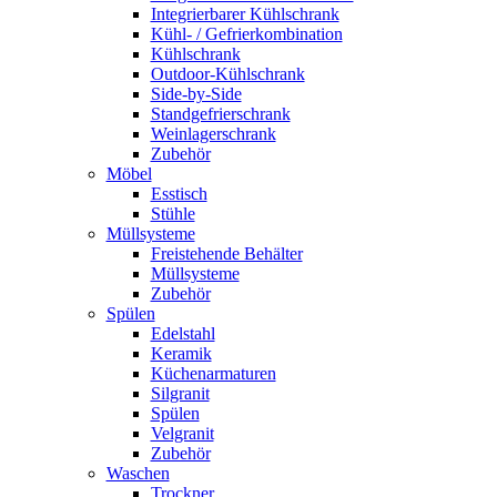
Integrierbarer Kühlschrank
Kühl- / Gefrierkombination
Kühlschrank
Outdoor-Kühlschrank
Side-by-Side
Standgefrierschrank
Weinlagerschrank
Zubehör
Möbel
Esstisch
Stühle
Müllsysteme
Freistehende Behälter
Müllsysteme
Zubehör
Spülen
Edelstahl
Keramik
Küchenarmaturen
Silgranit
Spülen
Velgranit
Zubehör
Waschen
Trockner