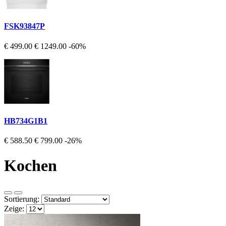
FSK93847P
€ 499.00
€ 1249.00
-60%
HB734G1B1
€ 588.50
€ 799.00
-26%
Kochen
Sortierung:
Zeige: