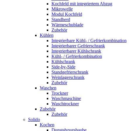
Kochfeld mit integriertem Abzug
Mikrowelle
Modul Kochfeld
Standherd
Wärmeschublade
Zubehör
Kühlen
Integrierbare Kühl- / Gefrierkombination
Integrierbarer Gefrierschrank
Integrierbarer Kühlschrank
Kühl- / Gefrierkombination
Kühlschrank
Side-by-Side
Standgefrierschrank
Weinlagerschrank
Zubehör
Waschen
Trockner
Waschmaschine
Waschtrockner
Zubehör
Zubehör
Solido
Kochen
Dunstabzugshaube