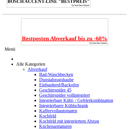
BOSCH ACCENT-LINE "BESTPREIS"
by kuechen-kutzer
Restposten Abverkauf bis zu -60%
by kuechen-kutzer
Menü
Alle Kategorien
Abverkauf
Bad-Waschbecken
Dunstabzugshaube
Einbauherd/Backofen
Geschirrspüler 45
Geschirrspüler vollintegriert
Integrierbare Kühl- / Gefrierkombination
Integrierbarer Kühlschrank
Kaffeevollautomaten
Kochfeld
Kochfeld mit integriertem Abzug
Küchenarmaturen