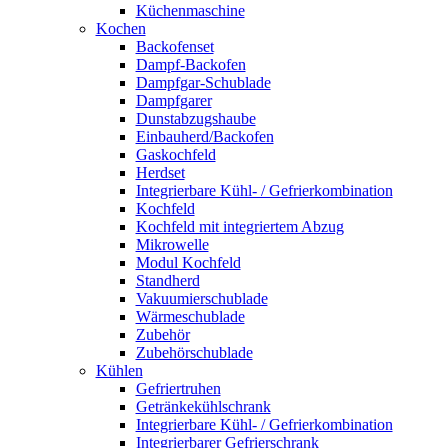
Küchenmaschine
Kochen
Backofenset
Dampf-Backofen
Dampfgar-Schublade
Dampfgarer
Dunstabzugshaube
Einbauherd/Backofen
Gaskochfeld
Herdset
Integrierbare Kühl- / Gefrierkombination
Kochfeld
Kochfeld mit integriertem Abzug
Mikrowelle
Modul Kochfeld
Standherd
Vakuumierschublade
Wärmeschublade
Zubehör
Zubehörschublade
Kühlen
Gefriertruhen
Getränkekühlschrank
Integrierbare Kühl- / Gefrierkombination
Integrierbarer Gefrierschrank