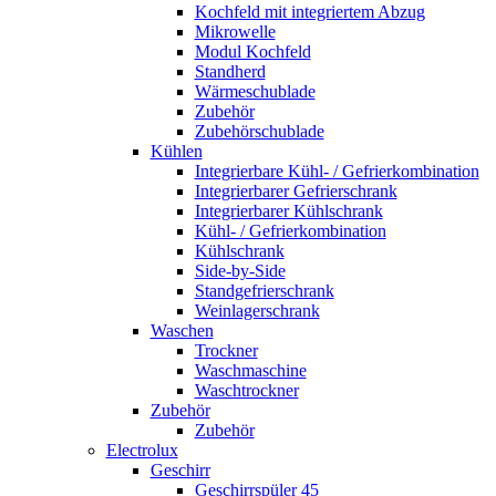
Kochfeld mit integriertem Abzug
Mikrowelle
Modul Kochfeld
Standherd
Wärmeschublade
Zubehör
Zubehörschublade
Kühlen
Integrierbare Kühl- / Gefrierkombination
Integrierbarer Gefrierschrank
Integrierbarer Kühlschrank
Kühl- / Gefrierkombination
Kühlschrank
Side-by-Side
Standgefrierschrank
Weinlagerschrank
Waschen
Trockner
Waschmaschine
Waschtrockner
Zubehör
Zubehör
Electrolux
Geschirr
Geschirrspüler 45