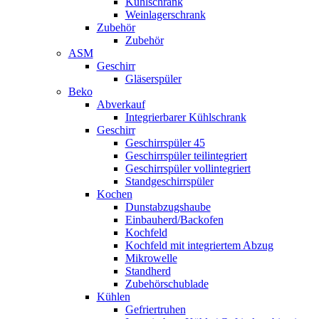
Kühlschrank
Weinlagerschrank
Zubehör
Zubehör
ASM
Geschirr
Gläserspüler
Beko
Abverkauf
Integrierbarer Kühlschrank
Geschirr
Geschirrspüler 45
Geschirrspüler teilintegriert
Geschirrspüler vollintegriert
Standgeschirrspüler
Kochen
Dunstabzugshaube
Einbauherd/Backofen
Kochfeld
Kochfeld mit integriertem Abzug
Mikrowelle
Standherd
Zubehörschublade
Kühlen
Gefriertruhen