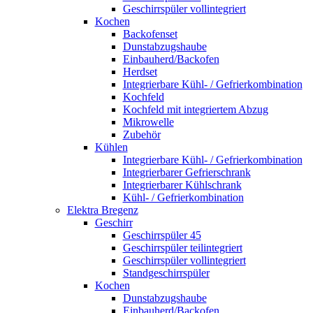
Geschirrspüler vollintegriert
Kochen
Backofenset
Dunstabzugshaube
Einbauherd/Backofen
Herdset
Integrierbare Kühl- / Gefrierkombination
Kochfeld
Kochfeld mit integriertem Abzug
Mikrowelle
Zubehör
Kühlen
Integrierbare Kühl- / Gefrierkombination
Integrierbarer Gefrierschrank
Integrierbarer Kühlschrank
Kühl- / Gefrierkombination
Elektra Bregenz
Geschirr
Geschirrspüler 45
Geschirrspüler teilintegriert
Geschirrspüler vollintegriert
Standgeschirrspüler
Kochen
Dunstabzugshaube
Einbauherd/Backofen