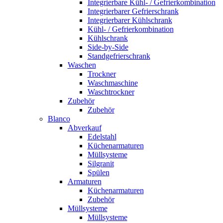
Integrierbare Kühl- / Gefrierkombination
Integrierbarer Gefrierschrank
Integrierbarer Kühlschrank
Kühl- / Gefrierkombination
Kühlschrank
Side-by-Side
Standgefrierschrank
Waschen
Trockner
Waschmaschine
Waschtrockner
Zubehör
Zubehör
Blanco
Abverkauf
Edelstahl
Küchenarmaturen
Müllsysteme
Silgranit
Spülen
Armaturen
Küchenarmaturen
Zubehör
Müllsysteme
Müllsysteme