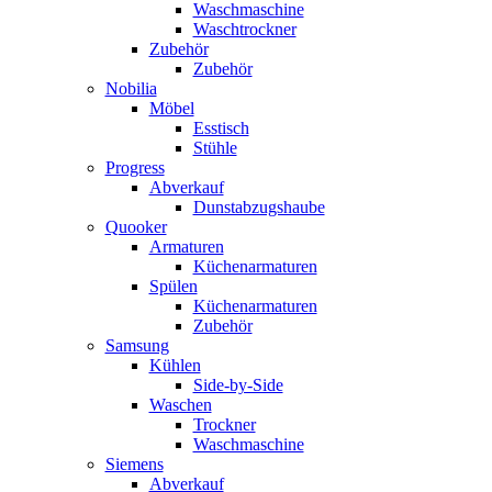
Waschmaschine
Waschtrockner
Zubehör
Zubehör
Nobilia
Möbel
Esstisch
Stühle
Progress
Abverkauf
Dunstabzugshaube
Quooker
Armaturen
Küchenarmaturen
Spülen
Küchenarmaturen
Zubehör
Samsung
Kühlen
Side-by-Side
Waschen
Trockner
Waschmaschine
Siemens
Abverkauf