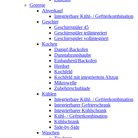
Gorenje
Abverkauf
Integrierbare Kühl- / Gefrierkombination
Geschirr
Geschirrspüler 45
Geschirrspüler teilintegriert
Geschirrspüler vollintegriert
Kochen
Dampf-Backofen
Dunstabzugshaube
Einbauherd/Backofen
Herdset
Kochfeld
Kochfeld mit integriertem Abzug
Mikrowelle
Zubehörschublade
Kühlen
Integrierbare Kühl- / Gefrierkombination
Integrierbarer Gefrierschrank
Integrierbarer Kühlschrank
Kühl- / Gefrierkombination
Kühlschrank
Side-by-Side
Waschen