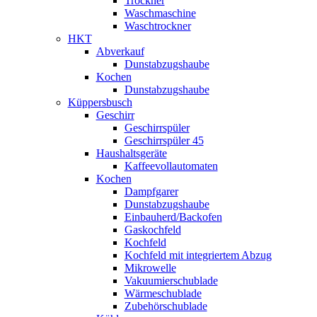
Trockner
Waschmaschine
Waschtrockner
HKT
Abverkauf
Dunstabzugshaube
Kochen
Dunstabzugshaube
Küppersbusch
Geschirr
Geschirrspüler
Geschirrspüler 45
Haushaltsgeräte
Kaffeevollautomaten
Kochen
Dampfgarer
Dunstabzugshaube
Einbauherd/Backofen
Gaskochfeld
Kochfeld
Kochfeld mit integriertem Abzug
Mikrowelle
Vakuumierschublade
Wärmeschublade
Zubehörschublade