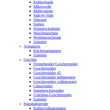
Kühlschrank
Mikrowelle
Müllsysteme
Side-by-Side
Silgranit
Spülen
Wärmeschublade
Waschmaschine
Weinlagerschrank
Zubehör
Armaturen
Küchenarmaturen
Zubehör
Geschirr
Freistehender Geschirrspüler
Geschirrspüler
Geschirrspüler 45
Geschirrspüler teilintegriert
Geschirrspüler vollintegriert
Gläserspüler
Standgeschirrspüler
Unterbau-Geschirrspüler
Zubehör
Haushaltsgeräte
Kaffeevollautomaten