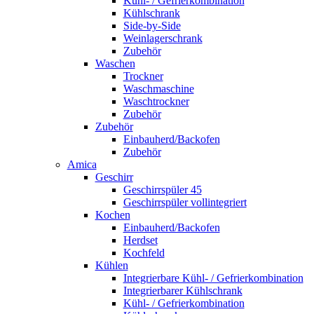
Kühl- / Gefrierkombination
Kühlschrank
Side-by-Side
Weinlagerschrank
Zubehör
Waschen
Trockner
Waschmaschine
Waschtrockner
Zubehör
Zubehör
Einbauherd/Backofen
Zubehör
Amica
Geschirr
Geschirrspüler 45
Geschirrspüler vollintegriert
Kochen
Einbauherd/Backofen
Herdset
Kochfeld
Kühlen
Integrierbare Kühl- / Gefrierkombination
Integrierbarer Kühlschrank
Kühl- / Gefrierkombination