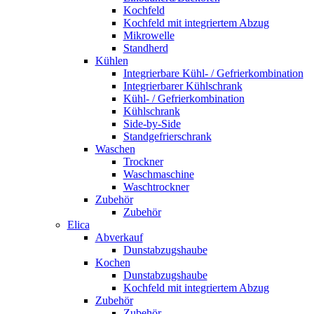
Kochfeld
Kochfeld mit integriertem Abzug
Mikrowelle
Standherd
Kühlen
Integrierbare Kühl- / Gefrierkombination
Integrierbarer Kühlschrank
Kühl- / Gefrierkombination
Kühlschrank
Side-by-Side
Standgefrierschrank
Waschen
Trockner
Waschmaschine
Waschtrockner
Zubehör
Zubehör
Elica
Abverkauf
Dunstabzugshaube
Kochen
Dunstabzugshaube
Kochfeld mit integriertem Abzug
Zubehör
Zubehör