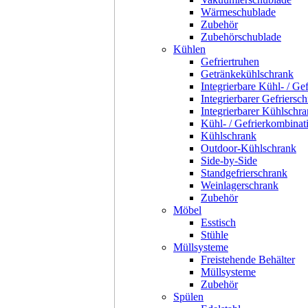
Wärmeschublade
Zubehör
Zubehörschublade
Kühlen
Gefriertruhen
Getränkekühlschrank
Integrierbare Kühl- / Ge
Integrierbarer Gefriersc
Integrierbarer Kühlschr
Kühl- / Gefrierkombinat
Kühlschrank
Outdoor-Kühlschrank
Side-by-Side
Standgefrierschrank
Weinlagerschrank
Zubehör
Möbel
Esstisch
Stühle
Müllsysteme
Freistehende Behälter
Müllsysteme
Zubehör
Spülen