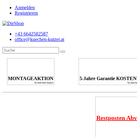
Anmelden
Registrieren
+43 6642582587
office@kuechen-kutzer.at
MONTAGEAKTION
5-Jahre Garantie KOSTE
by kuechen-kutzer
by kuech
Restposten Abv