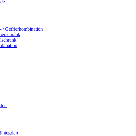
ade
e
- / Gefrierkombination
rierschrank
hlschrank
mbination
ofen
integriert