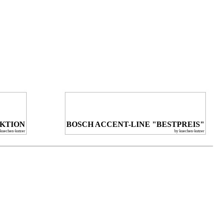
KTION
BOSCH ACCENT-LINE "BESTPREIS"
 kuechen-kutzer
by kuechen-kutzer