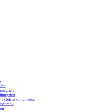
e
ofen
integriert
integriert
- / Gefrierkombination
hlschrank
ten