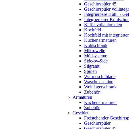
Geschirrspüler 45
Geschirrspüler vollintegr
Integrierbare Kühl- / Ge
Integrierbarer Kühlschr
Kaffeevollautomaten
Kochfeld
Kochfeld mit integriert
Küchenarmaturen
Kühlschrank
Mikrowelle
Müllsysteme
Side-by-Side
Silgranit
Spülen
Wärmeschublade
Waschmaschine
Weinlagerschrank
Zubehör
Armaturen
Küchenarmaturen
Zubehör
Geschirr
Freistehender Geschirrsp
Geschirrspüler
Geschirrspüler 45