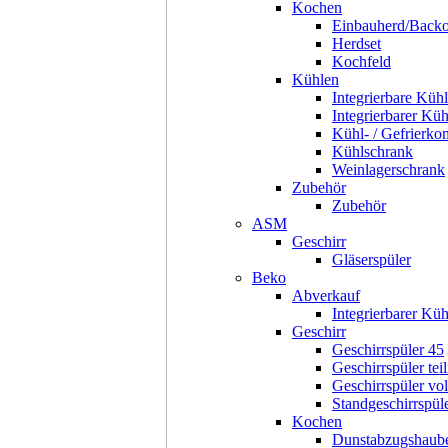
Kochen
Einbauherd/Back
Herdset
Kochfeld
Kühlen
Integrierbare Kühl
Integrierbarer Kü
Kühl- / Gefrierko
Kühlschrank
Weinlagerschrank
Zubehör
Zubehör
ASM
Geschirr
Gläserspüler
Beko
Abverkauf
Integrierbarer Kü
Geschirr
Geschirrspüler 45
Geschirrspüler teil
Geschirrspüler voll
Standgeschirrspül
Kochen
Dunstabzugshaub