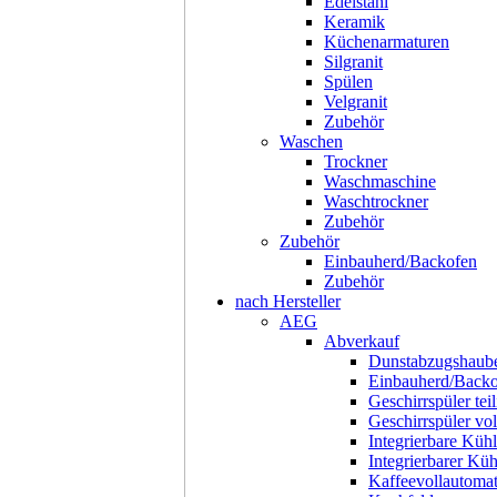
Edelstahl
Keramik
Küchenarmaturen
Silgranit
Spülen
Velgranit
Zubehör
Waschen
Trockner
Waschmaschine
Waschtrockner
Zubehör
Zubehör
Einbauherd/Backofen
Zubehör
nach Hersteller
AEG
Abverkauf
Dunstabzugshaub
Einbauherd/Back
Geschirrspüler teil
Geschirrspüler voll
Integrierbare Kühl
Integrierbarer Kü
Kaffeevollautoma