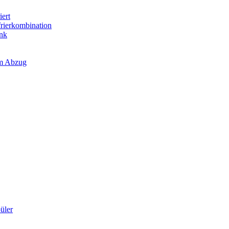
iert
frierkombination
ank
em Abzug
üler