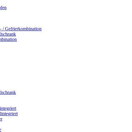
ofen
- / Gefrierkombination
hlschrank
mbination
hlschrank
integriert
integriert
er
e