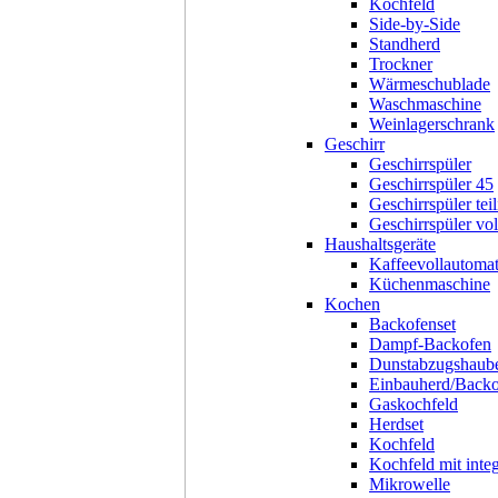
Kochfeld
Side-by-Side
Standherd
Trockner
Wärmeschublade
Waschmaschine
Weinlagerschrank
Geschirr
Geschirrspüler
Geschirrspüler 45
Geschirrspüler teil
Geschirrspüler voll
Haushaltsgeräte
Kaffeevollautoma
Küchenmaschine
Kochen
Backofenset
Dampf-Backofen
Dunstabzugshaub
Einbauherd/Back
Gaskochfeld
Herdset
Kochfeld
Kochfeld mit inte
Mikrowelle