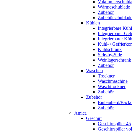
Vakuumierschubl
Wärmeschublade
Zubehör
Zubehörschublad
Kühlen
Integrierbare Kühl
Integrierbarer Gef
Integrierbarer Kü
Kühl- / Gefrierko
Kühlschrank
Side-by-Side
Weinlagerschrank
Zubehör
Waschen
Trockner
Waschmaschine
Waschtrockner
Zubehör
Zubehör
Einbauherd/Back
Zubehör
Amica
Geschirr
Geschirrspüler 45
Geschirrspüler voll