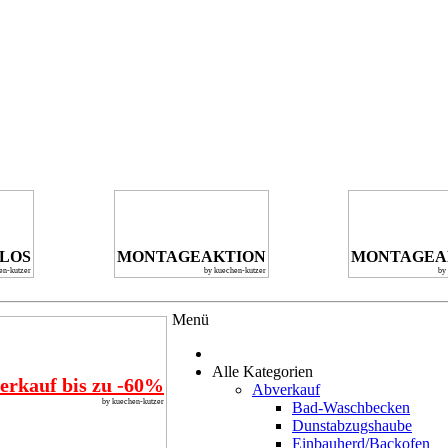
NLOS
MONTAGEAKTION
MONTAGEA
en-kutzer
by kuechen-kutzer
by
Menü
Alle Kategorien
erkauf bis zu -60%
Abverkauf
by kuechen-kutzer
Bad-Waschbecken
Dunstabzugshaube
Einbauherd/Backofen