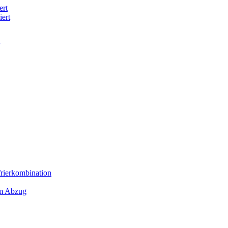
ert
iert
frierkombination
em Abzug