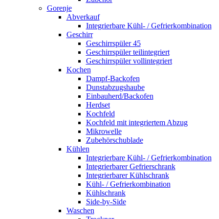
Gorenje
Abverkauf
Integrierbare Kühl- / Gefrierkombination
Geschirr
Geschirrspüler 45
Geschirrspüler teilintegriert
Geschirrspüler vollintegriert
Kochen
Dampf-Backofen
Dunstabzugshaube
Einbauherd/Backofen
Herdset
Kochfeld
Kochfeld mit integriertem Abzug
Mikrowelle
Zubehörschublade
Kühlen
Integrierbare Kühl- / Gefrierkombination
Integrierbarer Gefrierschrank
Integrierbarer Kühlschrank
Kühl- / Gefrierkombination
Kühlschrank
Side-by-Side
Waschen