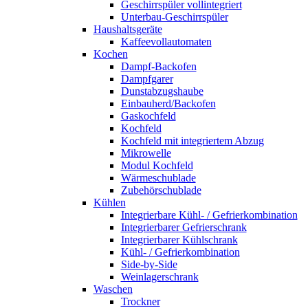
Geschirrspüler vollintegriert
Unterbau-Geschirrspüler
Haushaltsgeräte
Kaffeevollautomaten
Kochen
Dampf-Backofen
Dampfgarer
Dunstabzugshaube
Einbauherd/Backofen
Gaskochfeld
Kochfeld
Kochfeld mit integriertem Abzug
Mikrowelle
Modul Kochfeld
Wärmeschublade
Zubehörschublade
Kühlen
Integrierbare Kühl- / Gefrierkombination
Integrierbarer Gefrierschrank
Integrierbarer Kühlschrank
Kühl- / Gefrierkombination
Side-by-Side
Weinlagerschrank
Waschen
Trockner