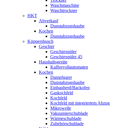
Trockner
Waschmaschine
Waschtrockner
HKT
Abverkauf
Dunstabzugshaube
Kochen
Dunstabzugshaube
Küppersbusch
Geschirr
Geschirrspüler
Geschirrspüler 45
Haushaltsgeräte
Kaffeevollautomaten
Kochen
Dampfgarer
Dunstabzugshaube
Einbauherd/Backofen
Gaskochfeld
Kochfeld
Kochfeld mit integriertem Abzug
Mikrowelle
Vakuumierschublade
Wärmeschublade
Zubehörschublade