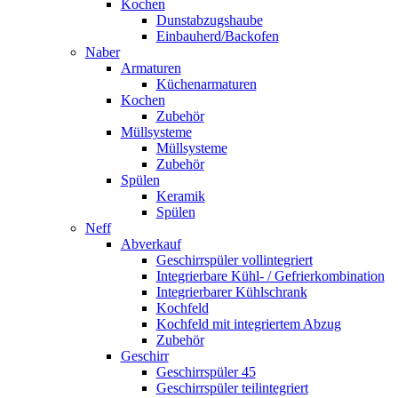
Kochen
Dunstabzugshaube
Einbauherd/Backofen
Naber
Armaturen
Küchenarmaturen
Kochen
Zubehör
Müllsysteme
Müllsysteme
Zubehör
Spülen
Keramik
Spülen
Neff
Abverkauf
Geschirrspüler vollintegriert
Integrierbare Kühl- / Gefrierkombination
Integrierbarer Kühlschrank
Kochfeld
Kochfeld mit integriertem Abzug
Zubehör
Geschirr
Geschirrspüler 45
Geschirrspüler teilintegriert