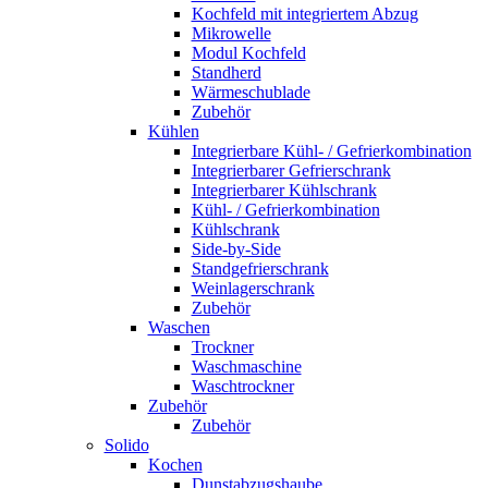
Kochfeld mit integriertem Abzug
Mikrowelle
Modul Kochfeld
Standherd
Wärmeschublade
Zubehör
Kühlen
Integrierbare Kühl- / Gefrierkombination
Integrierbarer Gefrierschrank
Integrierbarer Kühlschrank
Kühl- / Gefrierkombination
Kühlschrank
Side-by-Side
Standgefrierschrank
Weinlagerschrank
Zubehör
Waschen
Trockner
Waschmaschine
Waschtrockner
Zubehör
Zubehör
Solido
Kochen
Dunstabzugshaube