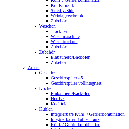
Kühl- / Gefrierkombination
Kühlschrank
Side-by-Side
Weinlagerschrank
Zubehör
Waschen
Trockner
Waschmaschine
Waschtrockner
Zubehör
Zubehör
Einbauherd/Backofen
Zubehör
Amica
Geschirr
Geschirrspüler 45
Geschirrspüler vollintegriert
Kochen
Einbauherd/Backofen
Herdset
Kochfeld
Kühlen
Integrierbare Kühl- / Gefrierkombination
Integrierbarer Kühlschrank
Kühl- / Gefrierkombination