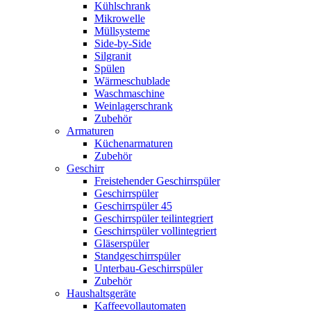
Kühlschrank
Mikrowelle
Müllsysteme
Side-by-Side
Silgranit
Spülen
Wärmeschublade
Waschmaschine
Weinlagerschrank
Zubehör
Armaturen
Küchenarmaturen
Zubehör
Geschirr
Freistehender Geschirrspüler
Geschirrspüler
Geschirrspüler 45
Geschirrspüler teilintegriert
Geschirrspüler vollintegriert
Gläserspüler
Standgeschirrspüler
Unterbau-Geschirrspüler
Zubehör
Haushaltsgeräte
Kaffeevollautomaten