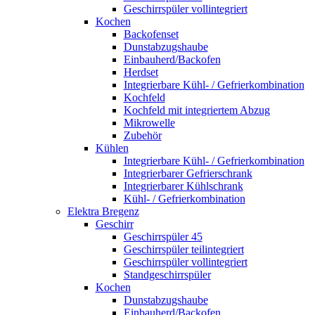
Geschirrspüler vollintegriert
Kochen
Backofenset
Dunstabzugshaube
Einbauherd/Backofen
Herdset
Integrierbare Kühl- / Gefrierkombination
Kochfeld
Kochfeld mit integriertem Abzug
Mikrowelle
Zubehör
Kühlen
Integrierbare Kühl- / Gefrierkombination
Integrierbarer Gefrierschrank
Integrierbarer Kühlschrank
Kühl- / Gefrierkombination
Elektra Bregenz
Geschirr
Geschirrspüler 45
Geschirrspüler teilintegriert
Geschirrspüler vollintegriert
Standgeschirrspüler
Kochen
Dunstabzugshaube
Einbauherd/Backofen