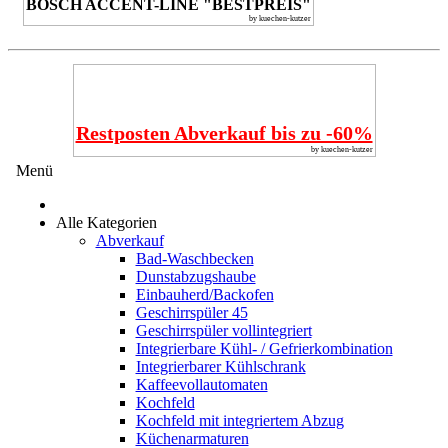
BOSCH ACCENT-LINE "BESTPREIS"
by kuechen-kutzer
Restposten Abverkauf bis zu -60%
by kuechen-kutzer
Menü
Alle Kategorien
Abverkauf
Bad-Waschbecken
Dunstabzugshaube
Einbauherd/Backofen
Geschirrspüler 45
Geschirrspüler vollintegriert
Integrierbare Kühl- / Gefrierkombination
Integrierbarer Kühlschrank
Kaffeevollautomaten
Kochfeld
Kochfeld mit integriertem Abzug
Küchenarmaturen