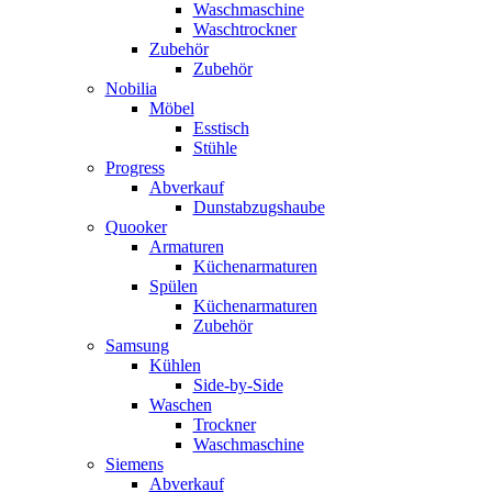
Waschmaschine
Waschtrockner
Zubehör
Zubehör
Nobilia
Möbel
Esstisch
Stühle
Progress
Abverkauf
Dunstabzugshaube
Quooker
Armaturen
Küchenarmaturen
Spülen
Küchenarmaturen
Zubehör
Samsung
Kühlen
Side-by-Side
Waschen
Trockner
Waschmaschine
Siemens
Abverkauf