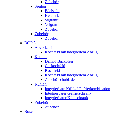
Zubehör
Spülen
Edelstahl
Keramik
Silgranit
Velgranit
Zubehör
Zubehör
Zubehör
BORA
Abverkauf
Kochfeld mit integriertem Abzug
Kochen
Dampf-Backofen
Gaskochfeld
Kochfeld
Kochfeld mit integriertem Abzug
Zubehörschublade
Kühlen
Integrierbare Kühl- / Gefrierkombination
Integrierbarer Gefrierschrank
Integrierbarer Kühlschrank
Zubehör
Zubehör
Bosch