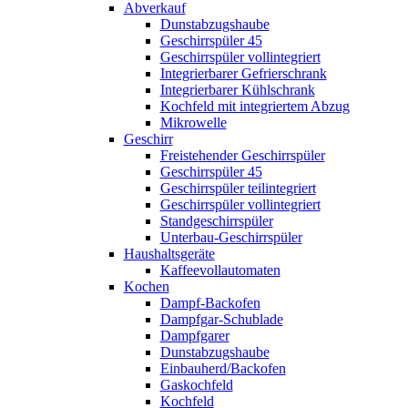
Abverkauf
Dunstabzugshaube
Geschirrspüler 45
Geschirrspüler vollintegriert
Integrierbarer Gefrierschrank
Integrierbarer Kühlschrank
Kochfeld mit integriertem Abzug
Mikrowelle
Geschirr
Freistehender Geschirrspüler
Geschirrspüler 45
Geschirrspüler teilintegriert
Geschirrspüler vollintegriert
Standgeschirrspüler
Unterbau-Geschirrspüler
Haushaltsgeräte
Kaffeevollautomaten
Kochen
Dampf-Backofen
Dampfgar-Schublade
Dampfgarer
Dunstabzugshaube
Einbauherd/Backofen
Gaskochfeld
Kochfeld