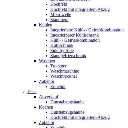
Kochfeld
Kochfeld mit integriertem Abzug
Mikrowelle
Standherd
Kühlen
Integrierbare Kühl- / Gefrierkombination
Integrierbarer Kühlschrank
Kühl- / Gefrierkombination
Kühlschrank
Side-by-Side
Standgefrierschrank
Waschen
Trockner
Waschmaschine
Waschtrockner
Zubehör
Zubehör
Elica
Abverkauf
Dunstabzugshaube
Kochen
Dunstabzugshaube
Kochfeld mit integriertem Abzug
Zubehör
Zubehör