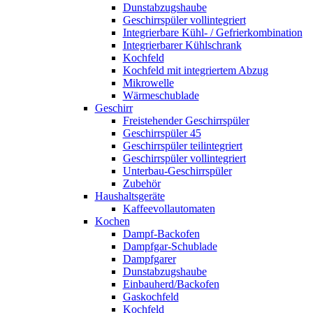
Dunstabzugshaube
Geschirrspüler vollintegriert
Integrierbare Kühl- / Gefrierkombination
Integrierbarer Kühlschrank
Kochfeld
Kochfeld mit integriertem Abzug
Mikrowelle
Wärmeschublade
Geschirr
Freistehender Geschirrspüler
Geschirrspüler 45
Geschirrspüler teilintegriert
Geschirrspüler vollintegriert
Unterbau-Geschirrspüler
Zubehör
Haushaltsgeräte
Kaffeevollautomaten
Kochen
Dampf-Backofen
Dampfgar-Schublade
Dampfgarer
Dunstabzugshaube
Einbauherd/Backofen
Gaskochfeld
Kochfeld