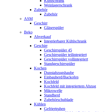
Kühlschrank
Weinlagerschrank
Zubehör
Zubehör
ASM
Geschirr
Gläserspüler
Beko
Abverkauf
Integrierbarer Kühlschrank
Geschirr
Geschirrspüler 45
Geschirrspüler teilintegriert
Geschirrspüler vollintegriert
Standgeschirrspüler
Kochen
Dunstabzugshaube
Einbauherd/Backofen
Kochfeld
Kochfeld mit integriertem Abzug
Mikrowelle
Standherd
Zubehörschublade
Kühlen
Gefriertruhen