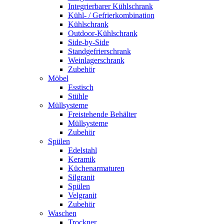
Integrierbarer Kühlschrank
Kühl- / Gefrierkombination
Kühlschrank
Outdoor-Kühlschrank
Side-by-Side
Standgefrierschrank
Weinlagerschrank
Zubehör
Möbel
Esstisch
Stühle
Müllsysteme
Freistehende Behälter
Müllsysteme
Zubehör
Spülen
Edelstahl
Keramik
Küchenarmaturen
Silgranit
Spülen
Velgranit
Zubehör
Waschen
Trockner