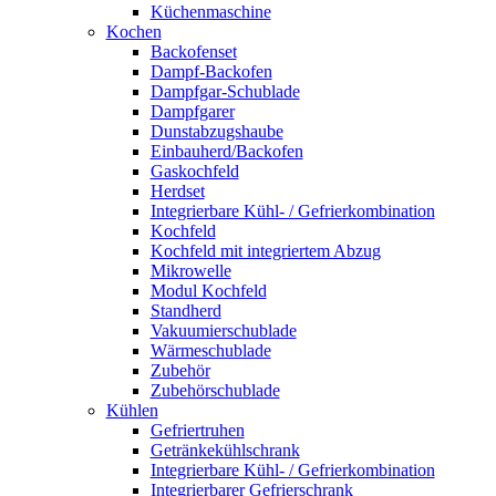
Küchenmaschine
Kochen
Backofenset
Dampf-Backofen
Dampfgar-Schublade
Dampfgarer
Dunstabzugshaube
Einbauherd/Backofen
Gaskochfeld
Herdset
Integrierbare Kühl- / Gefrierkombination
Kochfeld
Kochfeld mit integriertem Abzug
Mikrowelle
Modul Kochfeld
Standherd
Vakuumierschublade
Wärmeschublade
Zubehör
Zubehörschublade
Kühlen
Gefriertruhen
Getränkekühlschrank
Integrierbare Kühl- / Gefrierkombination
Integrierbarer Gefrierschrank