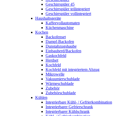
Geschirrspüler 45
Geschirrspüler teilintegriert
Geschirrspüler vollintegriert
Haushaltsgeräte
Kaffeevollautomaten
Küchenmaschine
Kochen
Backofenset
Dampf-Backofen
Dunstabzugshaube
Einbauherd/Backofen
Gaskochfeld
Herdset
Kochfeld
Kochfeld mit integriertem Abzug
Mikrowelle
Vakuumierschublade
Wärmeschublade
Zubehör
Zubehörschublade
Kühlen
Integrierbare Kühl- / Gefrierkombination
Integrierbarer Gefrierschrank
Integrierbarer Kühlschrank