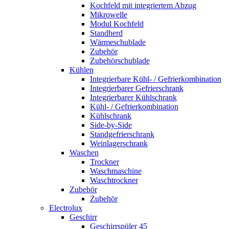
Kochfeld mit integriertem Abzug
Mikrowelle
Modul Kochfeld
Standherd
Wärmeschublade
Zubehör
Zubehörschublade
Kühlen
Integrierbare Kühl- / Gefrierkombination
Integrierbarer Gefrierschrank
Integrierbarer Kühlschrank
Kühl- / Gefrierkombination
Kühlschrank
Side-by-Side
Standgefrierschrank
Weinlagerschrank
Waschen
Trockner
Waschmaschine
Waschtrockner
Zubehör
Zubehör
Electrolux
Geschirr
Geschirrspüler 45