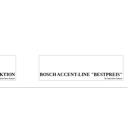
KTION
BOSCH ACCENT-LINE "BESTPREIS"
 kuechen-kutzer
by kuechen-kutzer