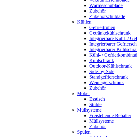
Wärmeschublade
Zubehör
Zubehörschublade
Kühlen
Gefriertruhen
Getränkekühlschrank
Integrierbare Kühl- / Ge
Integrierbarer Gefriersc
Integrierbarer Kühlschr
Kühl- / Gefrierkombinat
Kühlschrank
Outdoor-Kühlschrank
Side-by-Side
Standgefrierschrank
Weinlagerschrank
Zubehör
Möbel
Esstisch
Stühle
Müllsysteme
Freistehende Behälter
Müllsysteme
Zubehör
Spülen