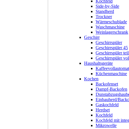
Kochfeld
Side-by-Side
Standherd
Trockner
Wärmeschublade
Waschmaschine
Weinlagerschrank
Geschirr
Geschirrspüler
Geschirrspüler 45
Geschirrspüler teil
Geschirrspüler voll
Haushaltsgeräte
Kaffeevollautoma
Küchenmaschine
Kochen
Backofenset
Dampf-Backofen
Dunstabzugshaub
Einbauherd/Back
Gaskochfeld
Herdset
Kochfeld
Kochfeld mit inte
Mikrowelle