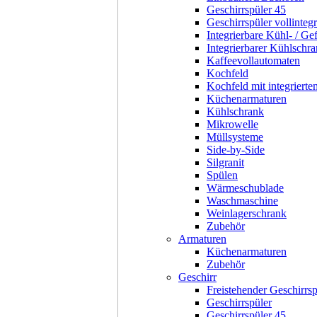
Geschirrspüler 45
Geschirrspüler vollintegr
Integrierbare Kühl- / Ge
Integrierbarer Kühlschr
Kaffeevollautomaten
Kochfeld
Kochfeld mit integriert
Küchenarmaturen
Kühlschrank
Mikrowelle
Müllsysteme
Side-by-Side
Silgranit
Spülen
Wärmeschublade
Waschmaschine
Weinlagerschrank
Zubehör
Armaturen
Küchenarmaturen
Zubehör
Geschirr
Freistehender Geschirrsp
Geschirrspüler
Geschirrspüler 45