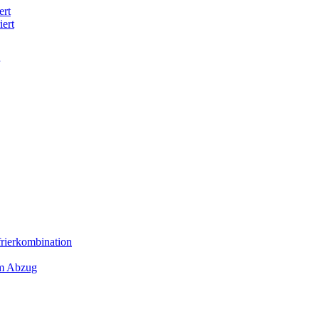
ert
iert
frierkombination
em Abzug