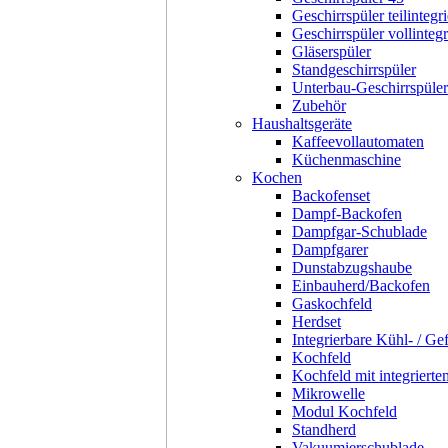
Geschirrspüler teilintegri
Geschirrspüler vollintegr
Gläserspüler
Standgeschirrspüler
Unterbau-Geschirrspüler
Zubehör
Haushaltsgeräte
Kaffeevollautomaten
Küchenmaschine
Kochen
Backofenset
Dampf-Backofen
Dampfgar-Schublade
Dampfgarer
Dunstabzugshaube
Einbauherd/Backofen
Gaskochfeld
Herdset
Integrierbare Kühl- / Ge
Kochfeld
Kochfeld mit integriert
Mikrowelle
Modul Kochfeld
Standherd
Vakuumierschublade