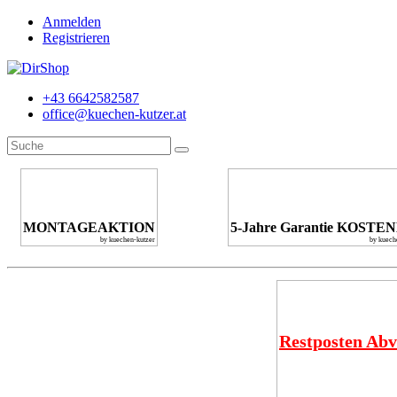
Anmelden
Registrieren
+43 6642582587
office@kuechen-kutzer.at
MONTAGEAKTION
5-Jahre Garantie KOSTE
by kuechen-kutzer
by kuech
Restposten Abv