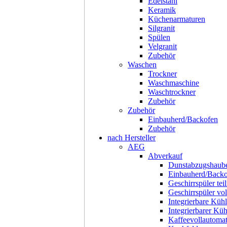
Edelstahl
Keramik
Küchenarmaturen
Silgranit
Spülen
Velgranit
Zubehör
Waschen
Trockner
Waschmaschine
Waschtrockner
Zubehör
Zubehör
Einbauherd/Backofen
Zubehör
nach Hersteller
AEG
Abverkauf
Dunstabzugshaub
Einbauherd/Back
Geschirrspüler teil
Geschirrspüler voll
Integrierbare Kühl
Integrierbarer Kü
Kaffeevollautoma