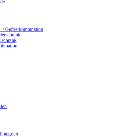
ade
e
- / Gefrierkombination
rierschrank
hlschrank
mbination
ofen
integriert