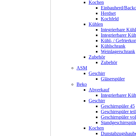
Kochen
Einbauherd/Back
Herdset
Kochfeld
Kühlen
Integrierbare Kühl
Integrierbarer Kü
Kühl- / Gefrierko
Kühlschrank
Weinlagerschrank
Zubehör
Zubehör
ASM
Geschirr
Gläserspüler
Beko
Abverkauf
Integrierbarer Kü
Geschirr
Geschirrspüler 45
Geschirrspüler teil
Geschirrspüler voll
Standgeschirrspül
Kochen
Dunstabzugshaub