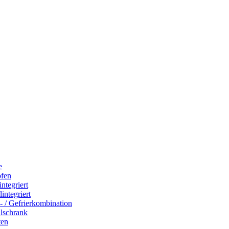
e
ofen
integriert
integriert
- / Gefrierkombination
hlschrank
ten