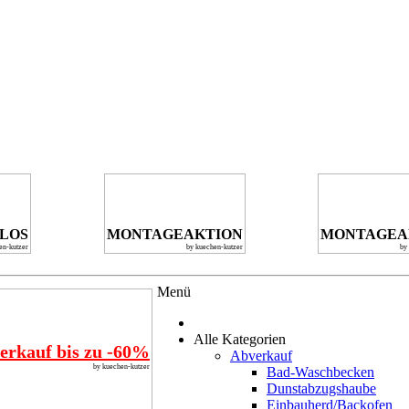
NLOS
MONTAGEAKTION
MONTAGEA
en-kutzer
by kuechen-kutzer
by
Menü
Alle Kategorien
erkauf bis zu -60%
Abverkauf
by kuechen-kutzer
Bad-Waschbecken
Dunstabzugshaube
Einbauherd/Backofen