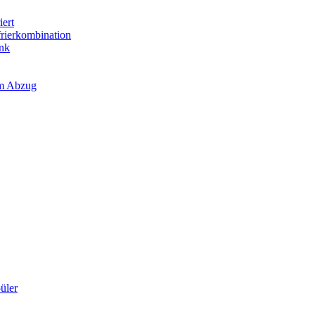
iert
frierkombination
ank
em Abzug
üler