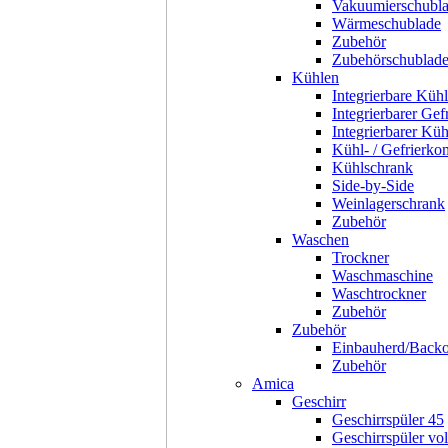
Vakuumierschubl
Wärmeschublade
Zubehör
Zubehörschublad
Kühlen
Integrierbare Kühl
Integrierbarer Gef
Integrierbarer Kü
Kühl- / Gefrierko
Kühlschrank
Side-by-Side
Weinlagerschrank
Zubehör
Waschen
Trockner
Waschmaschine
Waschtrockner
Zubehör
Zubehör
Einbauherd/Back
Zubehör
Amica
Geschirr
Geschirrspüler 45
Geschirrspüler voll