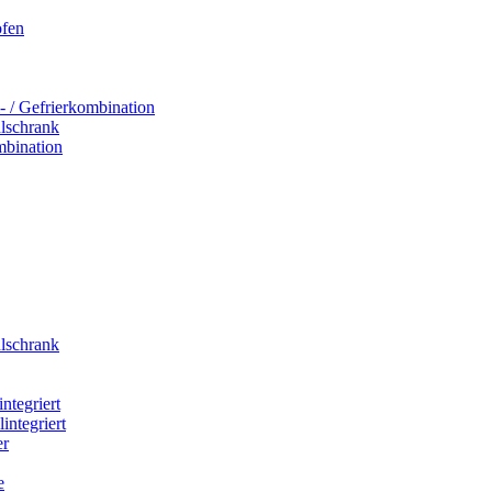
ofen
- / Gefrierkombination
hlschrank
mbination
hlschrank
integriert
integriert
er
e