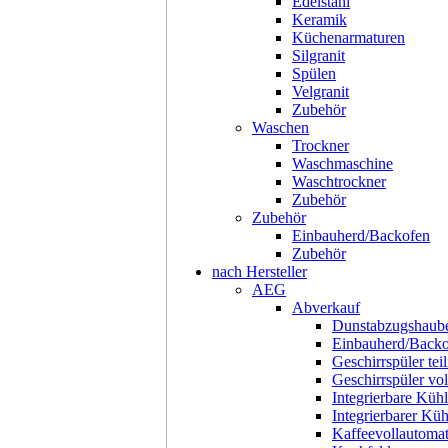
Edelstahl
Keramik
Küchenarmaturen
Silgranit
Spülen
Velgranit
Zubehör
Waschen
Trockner
Waschmaschine
Waschtrockner
Zubehör
Zubehör
Einbauherd/Backofen
Zubehör
nach Hersteller
AEG
Abverkauf
Dunstabzugshaub
Einbauherd/Back
Geschirrspüler teil
Geschirrspüler voll
Integrierbare Kühl
Integrierbarer Kü
Kaffeevollautoma