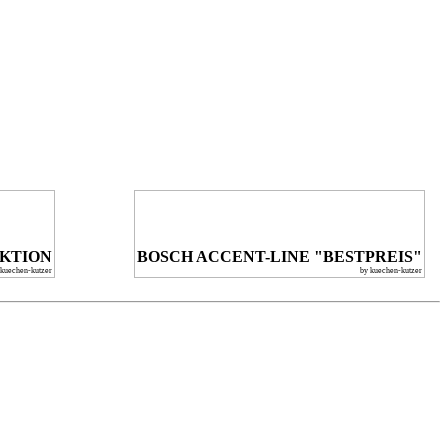
KTION
BOSCH ACCENT-LINE "BESTPREIS"
 kuechen-kutzer
by kuechen-kutzer