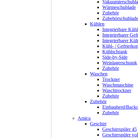
Vakuumierschubl
Wärmeschublade
Zubehör
Zubehörschublad
Kühlen
Integrierbare Kühl
Integrierbarer Gef
Integrierbarer Kü
Kühl- / Gefrierko
Kühlschrank
Side-by-Side
Weinlagerschrank
Zubehör
Waschen
Trockner
Waschmaschine
Waschtrockner
Zubehör
Zubehör
Einbauherd/Back
Zubehör
Amica
Geschirr
Geschirrspüler 45
Geschirrspüler voll