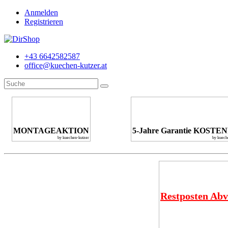
Anmelden
Registrieren
+43 6642582587
office@kuechen-kutzer.at
MONTAGEAKTION
5-Jahre Garantie KOSTE
by kuechen-kutzer
by kuech
Restposten Abv