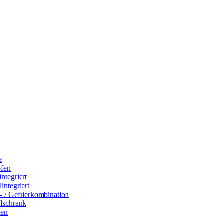
e
ofen
integriert
integriert
- / Gefrierkombination
hlschrank
ten