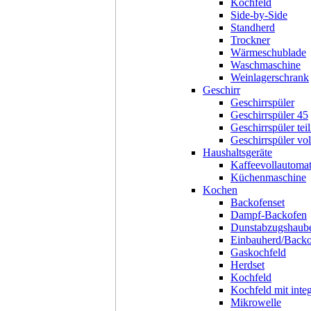
Kochfeld
Side-by-Side
Standherd
Trockner
Wärmeschublade
Waschmaschine
Weinlagerschrank
Geschirr
Geschirrspüler
Geschirrspüler 45
Geschirrspüler teil
Geschirrspüler voll
Haushaltsgeräte
Kaffeevollautoma
Küchenmaschine
Kochen
Backofenset
Dampf-Backofen
Dunstabzugshaub
Einbauherd/Back
Gaskochfeld
Herdset
Kochfeld
Kochfeld mit inte
Mikrowelle