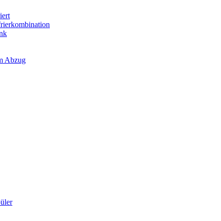
iert
frierkombination
ank
em Abzug
üler