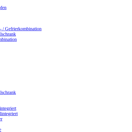
ofen
- / Gefrierkombination
hlschrank
mbination
hlschrank
integriert
integriert
er
e