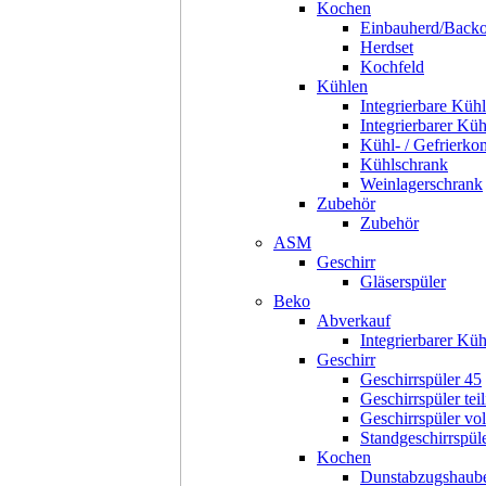
Kochen
Einbauherd/Back
Herdset
Kochfeld
Kühlen
Integrierbare Kühl
Integrierbarer Kü
Kühl- / Gefrierko
Kühlschrank
Weinlagerschrank
Zubehör
Zubehör
ASM
Geschirr
Gläserspüler
Beko
Abverkauf
Integrierbarer Kü
Geschirr
Geschirrspüler 45
Geschirrspüler teil
Geschirrspüler voll
Standgeschirrspül
Kochen
Dunstabzugshaub