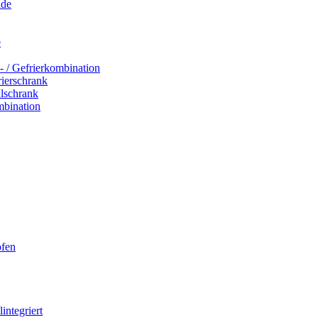
ade
e
- / Gefrierkombination
rierschrank
hlschrank
mbination
ofen
integriert