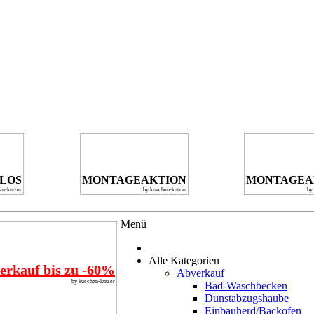
NLOS
MONTAGEAKTION
MONTAGEA
en-kutzer
by kuechen-kutzer
by
Menü
Alle Kategorien
erkauf bis zu -60%
Abverkauf
by kuechen-kutzer
Bad-Waschbecken
Dunstabzugshaube
Einbauherd/Backofen