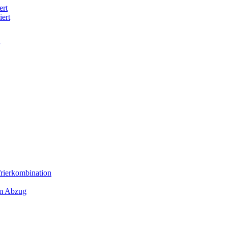
ert
iert
frierkombination
em Abzug