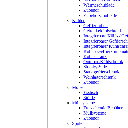
Wärmeschublade
Zubehör
Zubehörschublade
Kühlen
Gefriertruhen
Getränkekühlschrank
Integrierbare Kühl- / Ge
Integrierbarer Gefriersc
Integrierbarer Kühlschr
Kühl- / Gefrierkombinat
Kühlschrank
Outdoor-Kühlschrank
Side-by-Side
Standgefrierschrank
Weinlagerschrank
Zubehör
Möbel
Esstisch
Stühle
Müllsysteme
Freistehende Behälter
Müllsysteme
Zubehör
Spülen