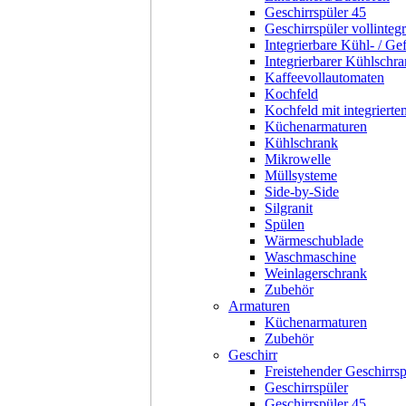
Geschirrspüler 45
Geschirrspüler vollintegr
Integrierbare Kühl- / Ge
Integrierbarer Kühlschr
Kaffeevollautomaten
Kochfeld
Kochfeld mit integriert
Küchenarmaturen
Kühlschrank
Mikrowelle
Müllsysteme
Side-by-Side
Silgranit
Spülen
Wärmeschublade
Waschmaschine
Weinlagerschrank
Zubehör
Armaturen
Küchenarmaturen
Zubehör
Geschirr
Freistehender Geschirrsp
Geschirrspüler
Geschirrspüler 45