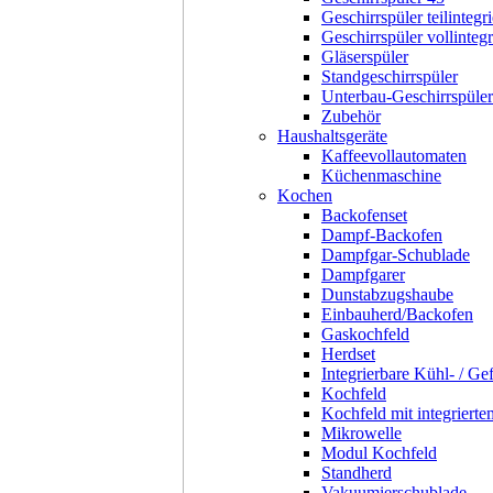
Geschirrspüler teilintegri
Geschirrspüler vollintegr
Gläserspüler
Standgeschirrspüler
Unterbau-Geschirrspüler
Zubehör
Haushaltsgeräte
Kaffeevollautomaten
Küchenmaschine
Kochen
Backofenset
Dampf-Backofen
Dampfgar-Schublade
Dampfgarer
Dunstabzugshaube
Einbauherd/Backofen
Gaskochfeld
Herdset
Integrierbare Kühl- / Ge
Kochfeld
Kochfeld mit integriert
Mikrowelle
Modul Kochfeld
Standherd
Vakuumierschublade