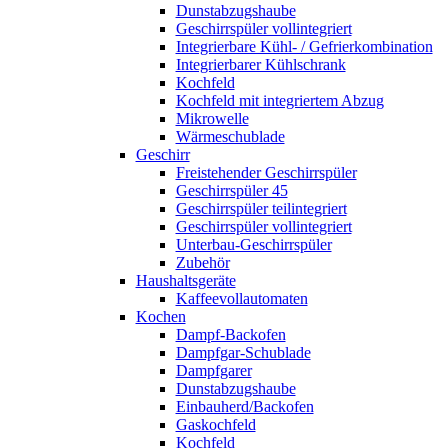
Dunstabzugshaube
Geschirrspüler vollintegriert
Integrierbare Kühl- / Gefrierkombination
Integrierbarer Kühlschrank
Kochfeld
Kochfeld mit integriertem Abzug
Mikrowelle
Wärmeschublade
Geschirr
Freistehender Geschirrspüler
Geschirrspüler 45
Geschirrspüler teilintegriert
Geschirrspüler vollintegriert
Unterbau-Geschirrspüler
Zubehör
Haushaltsgeräte
Kaffeevollautomaten
Kochen
Dampf-Backofen
Dampfgar-Schublade
Dampfgarer
Dunstabzugshaube
Einbauherd/Backofen
Gaskochfeld
Kochfeld