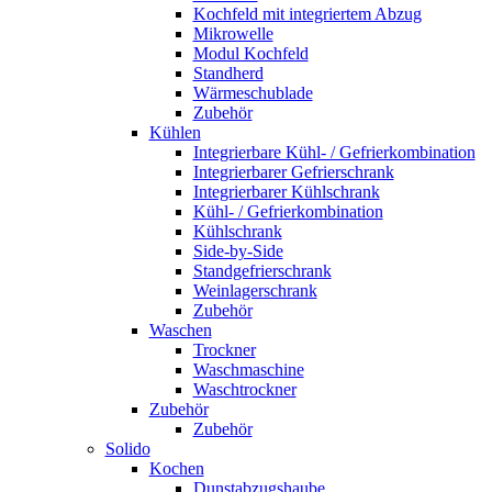
Kochfeld mit integriertem Abzug
Mikrowelle
Modul Kochfeld
Standherd
Wärmeschublade
Zubehör
Kühlen
Integrierbare Kühl- / Gefrierkombination
Integrierbarer Gefrierschrank
Integrierbarer Kühlschrank
Kühl- / Gefrierkombination
Kühlschrank
Side-by-Side
Standgefrierschrank
Weinlagerschrank
Zubehör
Waschen
Trockner
Waschmaschine
Waschtrockner
Zubehör
Zubehör
Solido
Kochen
Dunstabzugshaube