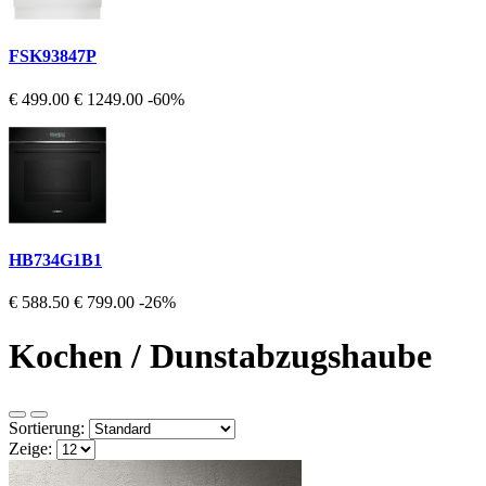
FSK93847P
€ 499.00
€ 1249.00
-60%
HB734G1B1
€ 588.50
€ 799.00
-26%
Kochen / Dunstabzugshaube
Sortierung:
Zeige: