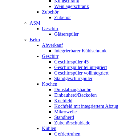
Kühlschrank
Weinlagerschrank
Zubehör
Zubehör
ASM
Geschirr
Gläserspüler
Beko
Abverkauf
Integrierbarer Kühlschrank
Geschirr
Geschirrspüler 45
Geschirrspüler teilintegriert
Geschirrspüler vollintegriert
Standgeschirrspüler
Kochen
Dunstabzugshaube
Einbauherd/Backofen
Kochfeld
Kochfeld mit integriertem Abzug
Mikrowelle
Standherd
Zubehörschublade
Kühlen
Gefriertruhen