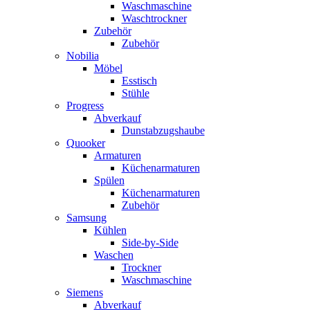
Waschmaschine
Waschtrockner
Zubehör
Zubehör
Nobilia
Möbel
Esstisch
Stühle
Progress
Abverkauf
Dunstabzugshaube
Quooker
Armaturen
Küchenarmaturen
Spülen
Küchenarmaturen
Zubehör
Samsung
Kühlen
Side-by-Side
Waschen
Trockner
Waschmaschine
Siemens
Abverkauf