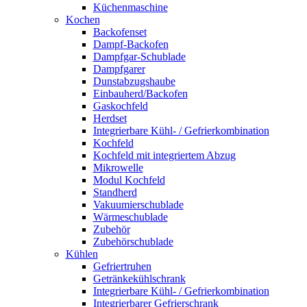
Küchenmaschine
Kochen
Backofenset
Dampf-Backofen
Dampfgar-Schublade
Dampfgarer
Dunstabzugshaube
Einbauherd/Backofen
Gaskochfeld
Herdset
Integrierbare Kühl- / Gefrierkombination
Kochfeld
Kochfeld mit integriertem Abzug
Mikrowelle
Modul Kochfeld
Standherd
Vakuumierschublade
Wärmeschublade
Zubehör
Zubehörschublade
Kühlen
Gefriertruhen
Getränkekühlschrank
Integrierbare Kühl- / Gefrierkombination
Integrierbarer Gefrierschrank