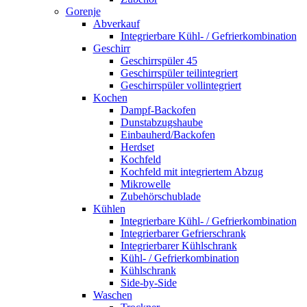
Gorenje
Abverkauf
Integrierbare Kühl- / Gefrierkombination
Geschirr
Geschirrspüler 45
Geschirrspüler teilintegriert
Geschirrspüler vollintegriert
Kochen
Dampf-Backofen
Dunstabzugshaube
Einbauherd/Backofen
Herdset
Kochfeld
Kochfeld mit integriertem Abzug
Mikrowelle
Zubehörschublade
Kühlen
Integrierbare Kühl- / Gefrierkombination
Integrierbarer Gefrierschrank
Integrierbarer Kühlschrank
Kühl- / Gefrierkombination
Kühlschrank
Side-by-Side
Waschen