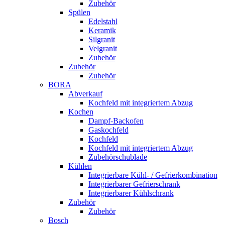
Zubehör
Spülen
Edelstahl
Keramik
Silgranit
Velgranit
Zubehör
Zubehör
Zubehör
BORA
Abverkauf
Kochfeld mit integriertem Abzug
Kochen
Dampf-Backofen
Gaskochfeld
Kochfeld
Kochfeld mit integriertem Abzug
Zubehörschublade
Kühlen
Integrierbare Kühl- / Gefrierkombination
Integrierbarer Gefrierschrank
Integrierbarer Kühlschrank
Zubehör
Zubehör
Bosch