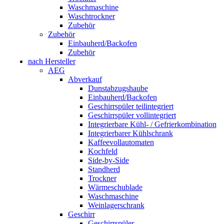
Waschmaschine
Waschtrockner
Zubehör
Zubehör
Einbauherd/Backofen
Zubehör
nach Hersteller
AEG
Abverkauf
Dunstabzugshaube
Einbauherd/Backofen
Geschirrspüler teilintegriert
Geschirrspüler vollintegriert
Integrierbare Kühl- / Gefrierkombination
Integrierbarer Kühlschrank
Kaffeevollautomaten
Kochfeld
Side-by-Side
Standherd
Trockner
Wärmeschublade
Waschmaschine
Weinlagerschrank
Geschirr
Geschirrspüler