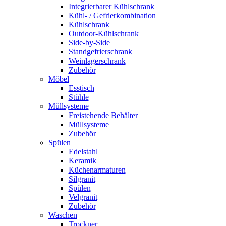
Integrierbarer Kühlschrank
Kühl- / Gefrierkombination
Kühlschrank
Outdoor-Kühlschrank
Side-by-Side
Standgefrierschrank
Weinlagerschrank
Zubehör
Möbel
Esstisch
Stühle
Müllsysteme
Freistehende Behälter
Müllsysteme
Zubehör
Spülen
Edelstahl
Keramik
Küchenarmaturen
Silgranit
Spülen
Velgranit
Zubehör
Waschen
Trockner