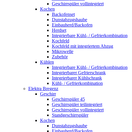
Geschirrspüler vollintegriert
Kochen
Backofenset
Dunstabzugshaube
Einbauherd/Backofen
Herdset
Integrierbare Kühl- / Gefrierkombination
Kochfeld
Kochfeld mit integriertem Abzug
Mikrowelle
Zubehör
Kühlen
Integrierbare Kühl- / Gefrierkombination
Integrierbarer Gefrierschrank
Integrierbarer Kühlschrank
Kühl- / Gefrierkombination
Elektra Bregenz
Geschirr
Geschirrspüler 45
Geschirrspüler teilintegriert
Geschirrspüler vollintegriert
Standgeschirrspüler
Kochen
Dunstabzugshaube
Einbauherd/Backofen