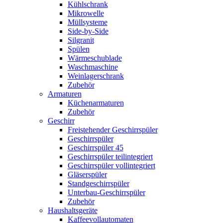
Kühlschrank
Mikrowelle
Müllsysteme
Side-by-Side
Silgranit
Spülen
Wärmeschublade
Waschmaschine
Weinlagerschrank
Zubehör
Armaturen
Küchenarmaturen
Zubehör
Geschirr
Freistehender Geschirrspüler
Geschirrspüler
Geschirrspüler 45
Geschirrspüler teilintegriert
Geschirrspüler vollintegriert
Gläserspüler
Standgeschirrspüler
Unterbau-Geschirrspüler
Zubehör
Haushaltsgeräte
Kaffeevollautomaten