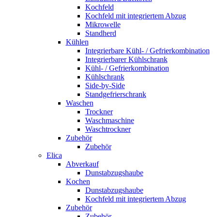
Kochfeld
Kochfeld mit integriertem Abzug
Mikrowelle
Standherd
Kühlen
Integrierbare Kühl- / Gefrierkombination
Integrierbarer Kühlschrank
Kühl- / Gefrierkombination
Kühlschrank
Side-by-Side
Standgefrierschrank
Waschen
Trockner
Waschmaschine
Waschtrockner
Zubehör
Zubehör
Elica
Abverkauf
Dunstabzugshaube
Kochen
Dunstabzugshaube
Kochfeld mit integriertem Abzug
Zubehör
Zubehör