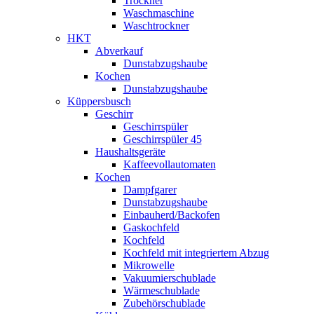
Trockner
Waschmaschine
Waschtrockner
HKT
Abverkauf
Dunstabzugshaube
Kochen
Dunstabzugshaube
Küppersbusch
Geschirr
Geschirrspüler
Geschirrspüler 45
Haushaltsgeräte
Kaffeevollautomaten
Kochen
Dampfgarer
Dunstabzugshaube
Einbauherd/Backofen
Gaskochfeld
Kochfeld
Kochfeld mit integriertem Abzug
Mikrowelle
Vakuumierschublade
Wärmeschublade
Zubehörschublade