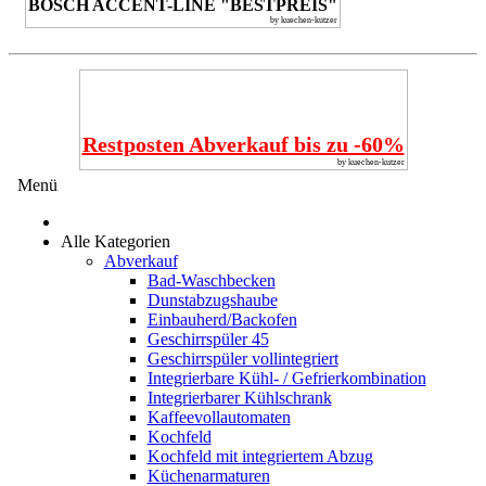
BOSCH ACCENT-LINE "BESTPREIS"
by kuechen-kutzer
Restposten Abverkauf bis zu -60%
by kuechen-kutzer
Menü
Alle Kategorien
Abverkauf
Bad-Waschbecken
Dunstabzugshaube
Einbauherd/Backofen
Geschirrspüler 45
Geschirrspüler vollintegriert
Integrierbare Kühl- / Gefrierkombination
Integrierbarer Kühlschrank
Kaffeevollautomaten
Kochfeld
Kochfeld mit integriertem Abzug
Küchenarmaturen