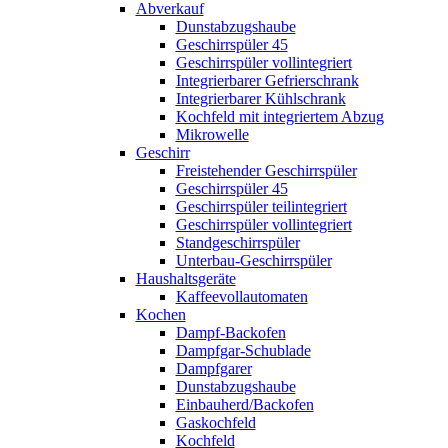
Abverkauf
Dunstabzugshaube
Geschirrspüler 45
Geschirrspüler vollintegriert
Integrierbarer Gefrierschrank
Integrierbarer Kühlschrank
Kochfeld mit integriertem Abzug
Mikrowelle
Geschirr
Freistehender Geschirrspüler
Geschirrspüler 45
Geschirrspüler teilintegriert
Geschirrspüler vollintegriert
Standgeschirrspüler
Unterbau-Geschirrspüler
Haushaltsgeräte
Kaffeevollautomaten
Kochen
Dampf-Backofen
Dampfgar-Schublade
Dampfgarer
Dunstabzugshaube
Einbauherd/Backofen
Gaskochfeld
Kochfeld