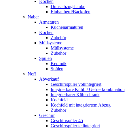
Kochen
Dunstabzugshaube
Einbauherd/Backofen
Naber
Armaturen
Küchenarmaturen
Kochen
Zubehör
Müllsysteme
Müllsysteme
Zubehör
Spülen
Keramik
Spülen
Neff
Abverkauf
Geschirrspüler vollintegriert
Integrierbare Kühl- / Gefrierkombination
Integrierbarer Kühlschrank
Kochfeld
Kochfeld mit integriertem Abzug
Zubehör
Geschirr
Geschirrspüler 45
Geschirrspüler teilintegriert