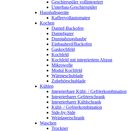
Geschirrspüler vollintegriert
Unterbau-Geschirrspüler
Haushaltsgeräte
Kaffeevollautomaten
Kochen
Dampf-Backofen
Dampfgarer
Dunstabzugshaube
Einbauherd/Backofen
Gaskochfeld
Kochfeld
Kochfeld mit integriertem Abzug
Mikrowelle
Modul Kochfeld
Wärmeschublade
Zubehörschublade
Kühlen
Integrierbare Kühl- / Gefrierkombination
Integrierbarer Gefrierschrank
Integrierbarer Kühlschrank
Kühl- / Gefrierkombination
Side-by-Side
Weinlagerschrank
Waschen
Trockner