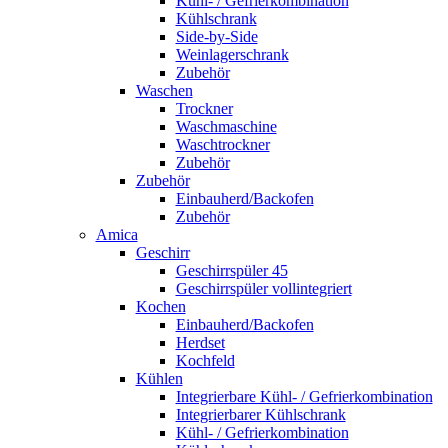
Kühl- / Gefrierkombination
Kühlschrank
Side-by-Side
Weinlagerschrank
Zubehör
Waschen
Trockner
Waschmaschine
Waschtrockner
Zubehör
Zubehör
Einbauherd/Backofen
Zubehör
Amica
Geschirr
Geschirrspüler 45
Geschirrspüler vollintegriert
Kochen
Einbauherd/Backofen
Herdset
Kochfeld
Kühlen
Integrierbare Kühl- / Gefrierkombination
Integrierbarer Kühlschrank
Kühl- / Gefrierkombination