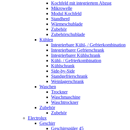
Kochfeld mit integriertem Abzug
Mikrowelle
Modul Kochfeld
Standherd
Wärmeschublade
Zubehör
Zubehörschublade
Kühlen
Integrierbare Kühl- / Gefrierkombination
Integrierbarer Gefrierschrank
Integrierbarer Kühlschrank
Kühl- / Gefrierkombination
Kühlschrank
Side-by-Side
Standgefrierschrank
Weinlagerschrank
Waschen
Trockner
Waschmaschine
Waschtrockner
Zubehör
Zubehör
Electrolux
Geschirr
Geschirrspüler 45