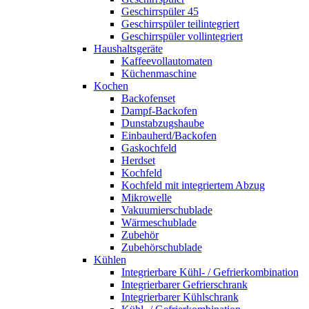
Geschirrspüler 45
Geschirrspüler teilintegriert
Geschirrspüler vollintegriert
Haushaltsgeräte
Kaffeevollautomaten
Küchenmaschine
Kochen
Backofenset
Dampf-Backofen
Dunstabzugshaube
Einbauherd/Backofen
Gaskochfeld
Herdset
Kochfeld
Kochfeld mit integriertem Abzug
Mikrowelle
Vakuumierschublade
Wärmeschublade
Zubehör
Zubehörschublade
Kühlen
Integrierbare Kühl- / Gefrierkombination
Integrierbarer Gefrierschrank
Integrierbarer Kühlschrank