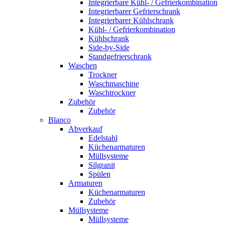
Integrierbare Kühl- / Gefrierkombination
Integrierbarer Gefrierschrank
Integrierbarer Kühlschrank
Kühl- / Gefrierkombination
Kühlschrank
Side-by-Side
Standgefrierschrank
Waschen
Trockner
Waschmaschine
Waschtrockner
Zubehör
Zubehör
Blanco
Abverkauf
Edelstahl
Küchenarmaturen
Müllsysteme
Silgranit
Spülen
Armaturen
Küchenarmaturen
Zubehör
Müllsysteme
Müllsysteme