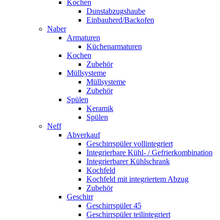
Kochen
Dunstabzugshaube
Einbauherd/Backofen
Naber
Armaturen
Küchenarmaturen
Kochen
Zubehör
Müllsysteme
Müllsysteme
Zubehör
Spülen
Keramik
Spülen
Neff
Abverkauf
Geschirrspüler vollintegriert
Integrierbare Kühl- / Gefrierkombination
Integrierbarer Kühlschrank
Kochfeld
Kochfeld mit integriertem Abzug
Zubehör
Geschirr
Geschirrspüler 45
Geschirrspüler teilintegriert