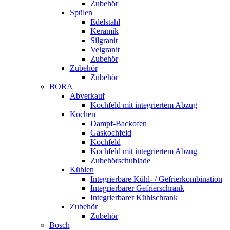
Zubehör
Spülen
Edelstahl
Keramik
Silgranit
Velgranit
Zubehör
Zubehör
Zubehör
BORA
Abverkauf
Kochfeld mit integriertem Abzug
Kochen
Dampf-Backofen
Gaskochfeld
Kochfeld
Kochfeld mit integriertem Abzug
Zubehörschublade
Kühlen
Integrierbare Kühl- / Gefrierkombination
Integrierbarer Gefrierschrank
Integrierbarer Kühlschrank
Zubehör
Zubehör
Bosch