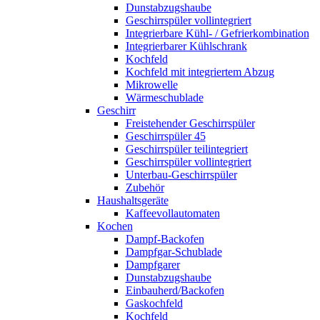
Dunstabzugshaube
Geschirrspüler vollintegriert
Integrierbare Kühl- / Gefrierkombination
Integrierbarer Kühlschrank
Kochfeld
Kochfeld mit integriertem Abzug
Mikrowelle
Wärmeschublade
Geschirr
Freistehender Geschirrspüler
Geschirrspüler 45
Geschirrspüler teilintegriert
Geschirrspüler vollintegriert
Unterbau-Geschirrspüler
Zubehör
Haushaltsgeräte
Kaffeevollautomaten
Kochen
Dampf-Backofen
Dampfgar-Schublade
Dampfgarer
Dunstabzugshaube
Einbauherd/Backofen
Gaskochfeld
Kochfeld