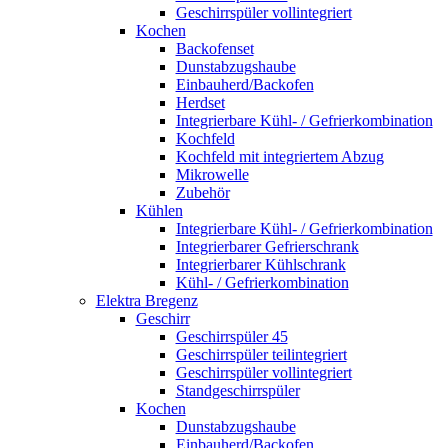
Geschirrspüler vollintegriert
Kochen
Backofenset
Dunstabzugshaube
Einbauherd/Backofen
Herdset
Integrierbare Kühl- / Gefrierkombination
Kochfeld
Kochfeld mit integriertem Abzug
Mikrowelle
Zubehör
Kühlen
Integrierbare Kühl- / Gefrierkombination
Integrierbarer Gefrierschrank
Integrierbarer Kühlschrank
Kühl- / Gefrierkombination
Elektra Bregenz
Geschirr
Geschirrspüler 45
Geschirrspüler teilintegriert
Geschirrspüler vollintegriert
Standgeschirrspüler
Kochen
Dunstabzugshaube
Einbauherd/Backofen