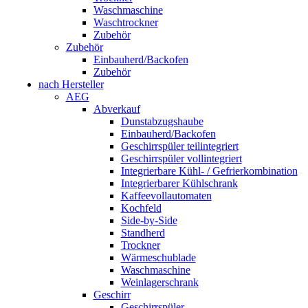
Waschmaschine
Waschtrockner
Zubehör
Zubehör
Einbauherd/Backofen
Zubehör
nach Hersteller
AEG
Abverkauf
Dunstabzugshaube
Einbauherd/Backofen
Geschirrspüler teilintegriert
Geschirrspüler vollintegriert
Integrierbare Kühl- / Gefrierkombination
Integrierbarer Kühlschrank
Kaffeevollautomaten
Kochfeld
Side-by-Side
Standherd
Trockner
Wärmeschublade
Waschmaschine
Weinlagerschrank
Geschirr
Geschirrspüler