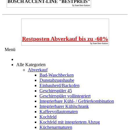
BOSCH ACCENT-LINE "BESTPREIS"
by kuechen-kutzer
Restposten Abverkauf bis zu -60%
by kuechen-kutzer
Menü
Alle Kategorien
Abverkauf
Bad-Waschbecken
Dunstabzugshaube
Einbauherd/Backofen
Geschirrspüler 45
Geschirrspüler vollintegriert
Integrierbare Kühl- / Gefrierkombination
Integrierbarer Kühlschrank
Kaffeevollautomaten
Kochfeld
Kochfeld mit integriertem Abzug
Küchenarmaturen