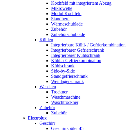
Kochfeld mit integriertem Abzug
Mikrowelle
Modul Kochfeld
Standherd
Wärmeschublade
Zubehör
Zubehörschublade
Kühlen
Integrierbare Kühl- / Gefrierkombination
Integrierbarer Gefrierschrank
Integrierbarer Kühlschrank
Kühl- / Gefrierkombination
Kühlschrank
Side-by-Side
Standgefrierschrank
Weinlagerschrank
Waschen
Trockner
Waschmaschine
Waschtrockner
Zubehör
Zubehör
Electrolux
Geschirr
Geschirrspüler 45