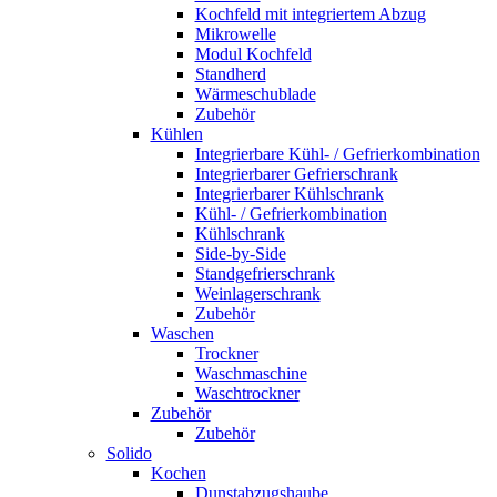
Kochfeld mit integriertem Abzug
Mikrowelle
Modul Kochfeld
Standherd
Wärmeschublade
Zubehör
Kühlen
Integrierbare Kühl- / Gefrierkombination
Integrierbarer Gefrierschrank
Integrierbarer Kühlschrank
Kühl- / Gefrierkombination
Kühlschrank
Side-by-Side
Standgefrierschrank
Weinlagerschrank
Zubehör
Waschen
Trockner
Waschmaschine
Waschtrockner
Zubehör
Zubehör
Solido
Kochen
Dunstabzugshaube