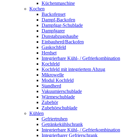
Küchenmaschine
Kochen
Backofenset
Dampf-Backofen
Dampfgar-Schublade
Dampfgarer
Dunstabzugshaube
Einbauherd/Backofen
Gaskochfeld
Herdset
Integrierbare Kühl- / Gefrierkombination
Kochfeld
Kochfeld mit integriertem Abzug
Mikrowelle
Modul Kochfeld
Standherd
Vakuumierschublade
Wärmeschublade
Zubehör
Zubehörschublade
Kühlen
Gefriertruhen
Getränkekühlschrank
Integrierbare Kühl- / Gefrierkombination
Integrierbarer Gefrierschrank