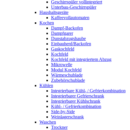
Geschirrspüler vollintegriert
Unterbau-Geschirrspüler
Haushaltsgeräte
Kaffeevollautomaten
Kochen
Dampf-Backofen
Dampfgarer
Dunstabzugshaube
Einbauherd/Backofen
Gaskochfeld
Kochfeld
Kochfeld mit integriertem Abzug
Mikrowelle
Modul Kochfeld
Wärmeschublade
Zubehörschublade
Kühlen
Integrierbare Kühl- / Gefrierkombination
Integrierbarer Gefrierschrank
Integrierbarer Kühlschrank
Kühl- / Gefrierkombination
Side-by-Side
Weinlagerschrank
Waschen
Trockner