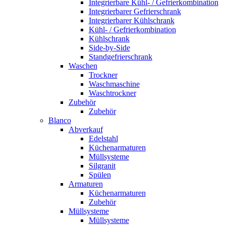
Integrierbare Kühl- / Gefrierkombination
Integrierbarer Gefrierschrank
Integrierbarer Kühlschrank
Kühl- / Gefrierkombination
Kühlschrank
Side-by-Side
Standgefrierschrank
Waschen
Trockner
Waschmaschine
Waschtrockner
Zubehör
Zubehör
Blanco
Abverkauf
Edelstahl
Küchenarmaturen
Müllsysteme
Silgranit
Spülen
Armaturen
Küchenarmaturen
Zubehör
Müllsysteme
Müllsysteme