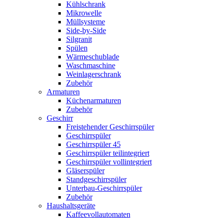
Kühlschrank
Mikrowelle
Müllsysteme
Side-by-Side
Silgranit
Spülen
Wärmeschublade
Waschmaschine
Weinlagerschrank
Zubehör
Armaturen
Küchenarmaturen
Zubehör
Geschirr
Freistehender Geschirrspüler
Geschirrspüler
Geschirrspüler 45
Geschirrspüler teilintegriert
Geschirrspüler vollintegriert
Gläserspüler
Standgeschirrspüler
Unterbau-Geschirrspüler
Zubehör
Haushaltsgeräte
Kaffeevollautomaten