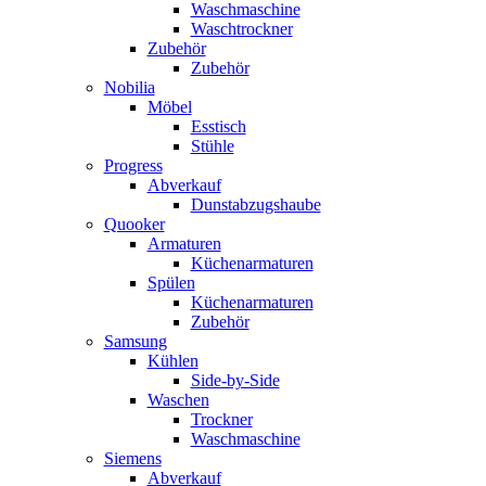
Waschmaschine
Waschtrockner
Zubehör
Zubehör
Nobilia
Möbel
Esstisch
Stühle
Progress
Abverkauf
Dunstabzugshaube
Quooker
Armaturen
Küchenarmaturen
Spülen
Küchenarmaturen
Zubehör
Samsung
Kühlen
Side-by-Side
Waschen
Trockner
Waschmaschine
Siemens
Abverkauf