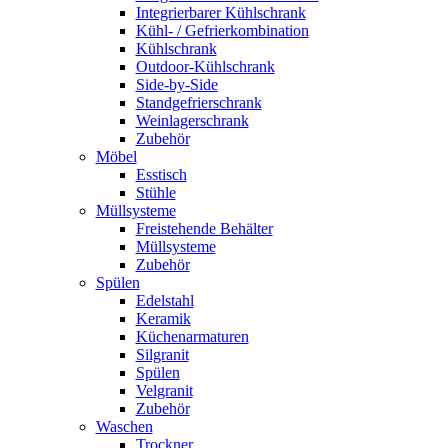
Integrierbarer Kühlschrank
Kühl- / Gefrierkombination
Kühlschrank
Outdoor-Kühlschrank
Side-by-Side
Standgefrierschrank
Weinlagerschrank
Zubehör
Möbel
Esstisch
Stühle
Müllsysteme
Freistehende Behälter
Müllsysteme
Zubehör
Spülen
Edelstahl
Keramik
Küchenarmaturen
Silgranit
Spülen
Velgranit
Zubehör
Waschen
Trockner