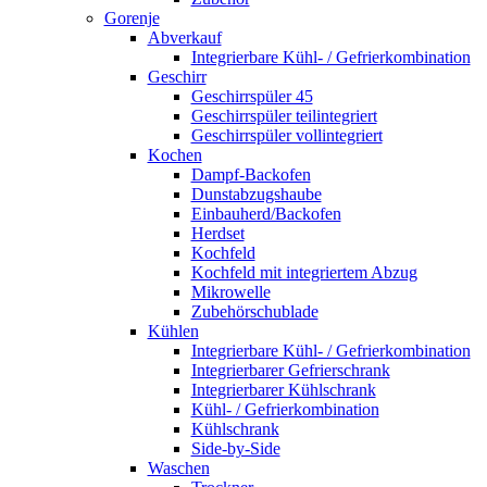
Gorenje
Abverkauf
Integrierbare Kühl- / Gefrierkombination
Geschirr
Geschirrspüler 45
Geschirrspüler teilintegriert
Geschirrspüler vollintegriert
Kochen
Dampf-Backofen
Dunstabzugshaube
Einbauherd/Backofen
Herdset
Kochfeld
Kochfeld mit integriertem Abzug
Mikrowelle
Zubehörschublade
Kühlen
Integrierbare Kühl- / Gefrierkombination
Integrierbarer Gefrierschrank
Integrierbarer Kühlschrank
Kühl- / Gefrierkombination
Kühlschrank
Side-by-Side
Waschen