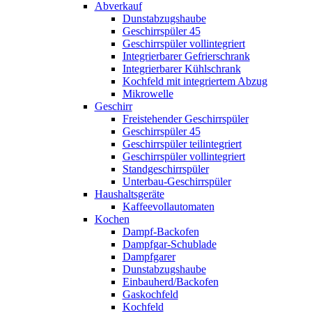
Abverkauf
Dunstabzugshaube
Geschirrspüler 45
Geschirrspüler vollintegriert
Integrierbarer Gefrierschrank
Integrierbarer Kühlschrank
Kochfeld mit integriertem Abzug
Mikrowelle
Geschirr
Freistehender Geschirrspüler
Geschirrspüler 45
Geschirrspüler teilintegriert
Geschirrspüler vollintegriert
Standgeschirrspüler
Unterbau-Geschirrspüler
Haushaltsgeräte
Kaffeevollautomaten
Kochen
Dampf-Backofen
Dampfgar-Schublade
Dampfgarer
Dunstabzugshaube
Einbauherd/Backofen
Gaskochfeld
Kochfeld