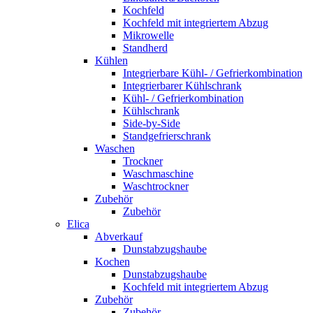
Kochfeld
Kochfeld mit integriertem Abzug
Mikrowelle
Standherd
Kühlen
Integrierbare Kühl- / Gefrierkombination
Integrierbarer Kühlschrank
Kühl- / Gefrierkombination
Kühlschrank
Side-by-Side
Standgefrierschrank
Waschen
Trockner
Waschmaschine
Waschtrockner
Zubehör
Zubehör
Elica
Abverkauf
Dunstabzugshaube
Kochen
Dunstabzugshaube
Kochfeld mit integriertem Abzug
Zubehör
Zubehör