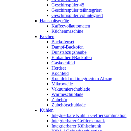
Geschirrspüler 45
Geschirrspüler teilintegriert
Geschirrspüler vollintegriert
Haushaltsgeräte
Kaffeevollautomaten
Küchenmaschine
Kochen
Backofenset
Dampf-Backofen
Dunstabzugshaube
Einbauherd/Backofen
Gaskochfeld
Herdset
Kochfeld
Kochfeld mit integriertem Abzug
Mikrowelle
Vakuumierschublade
Wärmeschublade
Zubehör
Zubehörschublade
Kühlen
Integrierbare Kühl- / Gefrierkombination
Integrierbarer Gefrierschrank
Integrierbarer Kühlschrank