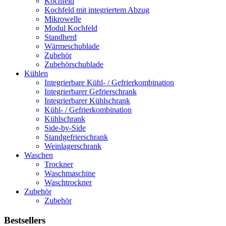
Kochfeld
Kochfeld mit integriertem Abzug
Mikrowelle
Modul Kochfeld
Standherd
Wärmeschublade
Zubehör
Zubehörschublade
Kühlen
Integrierbare Kühl- / Gefrierkombination
Integrierbarer Gefrierschrank
Integrierbarer Kühlschrank
Kühl- / Gefrierkombination
Kühlschrank
Side-by-Side
Standgefrierschrank
Weinlagerschrank
Waschen
Trockner
Waschmaschine
Waschtrockner
Zubehör
Zubehör
Bestsellers