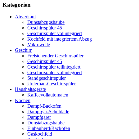
Kategorien
Abverkauf
Dunstabzugshaube
Geschirrspüler 45
Geschirrspüler vollintegriert
Kochfeld mit integriertem Abzug
Mikrowelle
Geschirr
Freistehender Geschirrspüler
Geschirrspüler 45
Geschirrspüler teilintegriert
Geschirrspüler vollintegriert
Standgeschirrspüler
Unterbau-Geschirrspüler
Haushaltsgeräte
Kaffeevollautomaten
Kochen
Dampf-Backofen
Dampfgar-Schublade
Dampfgarer
Dunstabzugshaube
Einbauherd/Backofen
Gaskochfeld