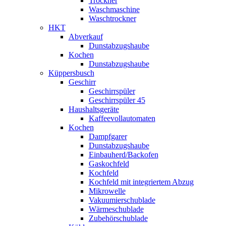
Trockner
Waschmaschine
Waschtrockner
HKT
Abverkauf
Dunstabzugshaube
Kochen
Dunstabzugshaube
Küppersbusch
Geschirr
Geschirrspüler
Geschirrspüler 45
Haushaltsgeräte
Kaffeevollautomaten
Kochen
Dampfgarer
Dunstabzugshaube
Einbauherd/Backofen
Gaskochfeld
Kochfeld
Kochfeld mit integriertem Abzug
Mikrowelle
Vakuumierschublade
Wärmeschublade
Zubehörschublade