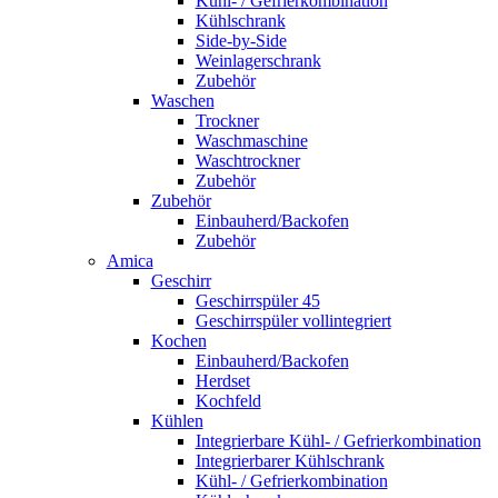
Kühl- / Gefrierkombination
Kühlschrank
Side-by-Side
Weinlagerschrank
Zubehör
Waschen
Trockner
Waschmaschine
Waschtrockner
Zubehör
Zubehör
Einbauherd/Backofen
Zubehör
Amica
Geschirr
Geschirrspüler 45
Geschirrspüler vollintegriert
Kochen
Einbauherd/Backofen
Herdset
Kochfeld
Kühlen
Integrierbare Kühl- / Gefrierkombination
Integrierbarer Kühlschrank
Kühl- / Gefrierkombination