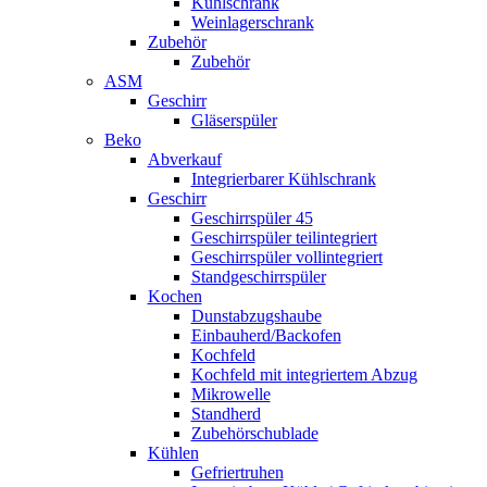
Kühlschrank
Weinlagerschrank
Zubehör
Zubehör
ASM
Geschirr
Gläserspüler
Beko
Abverkauf
Integrierbarer Kühlschrank
Geschirr
Geschirrspüler 45
Geschirrspüler teilintegriert
Geschirrspüler vollintegriert
Standgeschirrspüler
Kochen
Dunstabzugshaube
Einbauherd/Backofen
Kochfeld
Kochfeld mit integriertem Abzug
Mikrowelle
Standherd
Zubehörschublade
Kühlen
Gefriertruhen