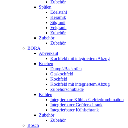
Zubehör
Spülen
Edelstahl
Keramik
Silgranit
Velgranit
Zubehör
Zubehör
Zubehör
BORA
Abverkauf
Kochfeld mit integriertem Abzug
Kochen
Dampf-Backofen
Gaskochfeld
Kochfeld
Kochfeld mit integriertem Abzug
Zubehörschublade
Kühlen
Integrierbare Kühl- / Gefrierkombination
Integrierbarer Gefrierschrank
Integrierbarer Kühlschrank
Zubehör
Zubehör
Bosch