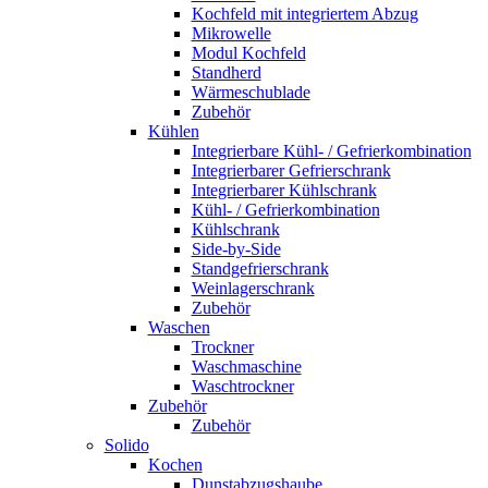
Kochfeld mit integriertem Abzug
Mikrowelle
Modul Kochfeld
Standherd
Wärmeschublade
Zubehör
Kühlen
Integrierbare Kühl- / Gefrierkombination
Integrierbarer Gefrierschrank
Integrierbarer Kühlschrank
Kühl- / Gefrierkombination
Kühlschrank
Side-by-Side
Standgefrierschrank
Weinlagerschrank
Zubehör
Waschen
Trockner
Waschmaschine
Waschtrockner
Zubehör
Zubehör
Solido
Kochen
Dunstabzugshaube