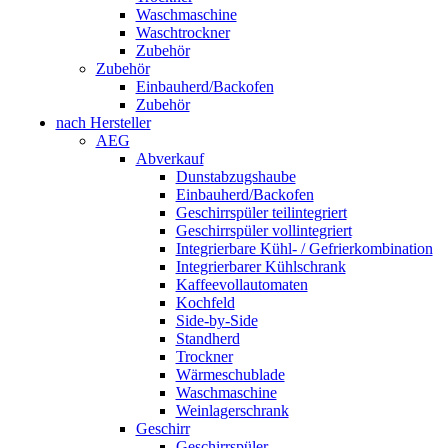
Waschmaschine
Waschtrockner
Zubehör
Zubehör
Einbauherd/Backofen
Zubehör
nach Hersteller
AEG
Abverkauf
Dunstabzugshaube
Einbauherd/Backofen
Geschirrspüler teilintegriert
Geschirrspüler vollintegriert
Integrierbare Kühl- / Gefrierkombination
Integrierbarer Kühlschrank
Kaffeevollautomaten
Kochfeld
Side-by-Side
Standherd
Trockner
Wärmeschublade
Waschmaschine
Weinlagerschrank
Geschirr
Geschirrspüler