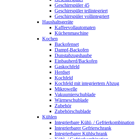
Geschirrspüler 45
Geschirrspüler teilintegriert
Geschirrspüler vollintegriert
Haushaltsgeräte
Kaffeevollautomaten
Küchenmaschine
Kochen
Backofenset
Dampf-Backofen
Dunstabzugshaube
Einbauherd/Backofen
Gaskochfeld
Herdset
Kochfeld
Kochfeld mit integriertem Abzug
Mikrowelle
Vakuumierschublade
Wärmeschublade
Zubehör
Zubehörschublade
Kühlen
Integrierbare Kühl- / Gefrierkombination
Integrierbarer Gefrierschrank
Integrierbarer Kühlschrank