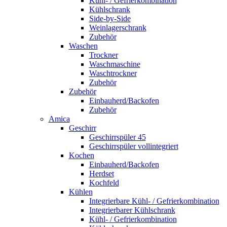
Kühl- / Gefrierkombination
Kühlschrank
Side-by-Side
Weinlagerschrank
Zubehör
Waschen
Trockner
Waschmaschine
Waschtrockner
Zubehör
Zubehör
Einbauherd/Backofen
Zubehör
Amica
Geschirr
Geschirrspüler 45
Geschirrspüler vollintegriert
Kochen
Einbauherd/Backofen
Herdset
Kochfeld
Kühlen
Integrierbare Kühl- / Gefrierkombination
Integrierbarer Kühlschrank
Kühl- / Gefrierkombination