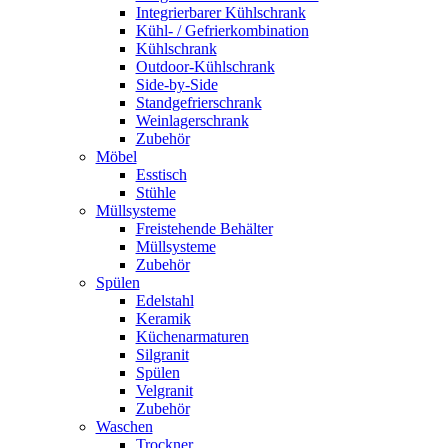
Integrierbarer Kühlschrank
Kühl- / Gefrierkombination
Kühlschrank
Outdoor-Kühlschrank
Side-by-Side
Standgefrierschrank
Weinlagerschrank
Zubehör
Möbel
Esstisch
Stühle
Müllsysteme
Freistehende Behälter
Müllsysteme
Zubehör
Spülen
Edelstahl
Keramik
Küchenarmaturen
Silgranit
Spülen
Velgranit
Zubehör
Waschen
Trockner