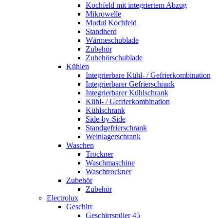
Kochfeld mit integriertem Abzug
Mikrowelle
Modul Kochfeld
Standherd
Wärmeschublade
Zubehör
Zubehörschublade
Kühlen
Integrierbare Kühl- / Gefrierkombination
Integrierbarer Gefrierschrank
Integrierbarer Kühlschrank
Kühl- / Gefrierkombination
Kühlschrank
Side-by-Side
Standgefrierschrank
Weinlagerschrank
Waschen
Trockner
Waschmaschine
Waschtrockner
Zubehör
Zubehör
Electrolux
Geschirr
Geschirrspüler 45