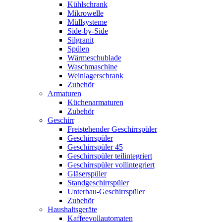
Kühlschrank
Mikrowelle
Müllsysteme
Side-by-Side
Silgranit
Spülen
Wärmeschublade
Waschmaschine
Weinlagerschrank
Zubehör
Armaturen
Küchenarmaturen
Zubehör
Geschirr
Freistehender Geschirrspüler
Geschirrspüler
Geschirrspüler 45
Geschirrspüler teilintegriert
Geschirrspüler vollintegriert
Gläserspüler
Standgeschirrspüler
Unterbau-Geschirrspüler
Zubehör
Haushaltsgeräte
Kaffeevollautomaten