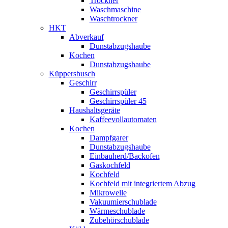
Trockner
Waschmaschine
Waschtrockner
HKT
Abverkauf
Dunstabzugshaube
Kochen
Dunstabzugshaube
Küppersbusch
Geschirr
Geschirrspüler
Geschirrspüler 45
Haushaltsgeräte
Kaffeevollautomaten
Kochen
Dampfgarer
Dunstabzugshaube
Einbauherd/Backofen
Gaskochfeld
Kochfeld
Kochfeld mit integriertem Abzug
Mikrowelle
Vakuumierschublade
Wärmeschublade
Zubehörschublade