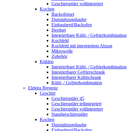
Geschirrspüler vollintegriert
Kochen
Backofenset
Dunstabzugshaube
Einbauherd/Backofen
Herdset
Integrierbare Kühl- / Gefrierkombination
Kochfeld
Kochfeld mit integriertem Abzug
Mikrowelle
Zubehör
Kühlen
Integrierbare Kühl- / Gefrierkombination
Integrierbarer Gefrierschrank
Integrierbarer Kühlschrank
Kühl- / Gefrierkombination
Elektra Bregenz
Geschirr
Geschirrspüler 45
Geschirrspüler teilintegriert
Geschirrspüler vollintegriert
Standgeschirrspüler
Kochen
Dunstabzugshaube
Einbauherd/Backofen