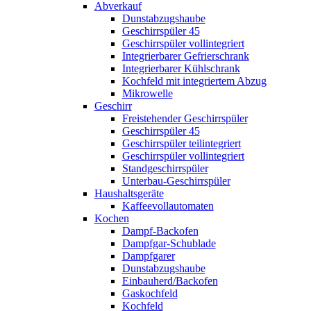
Abverkauf
Dunstabzugshaube
Geschirrspüler 45
Geschirrspüler vollintegriert
Integrierbarer Gefrierschrank
Integrierbarer Kühlschrank
Kochfeld mit integriertem Abzug
Mikrowelle
Geschirr
Freistehender Geschirrspüler
Geschirrspüler 45
Geschirrspüler teilintegriert
Geschirrspüler vollintegriert
Standgeschirrspüler
Unterbau-Geschirrspüler
Haushaltsgeräte
Kaffeevollautomaten
Kochen
Dampf-Backofen
Dampfgar-Schublade
Dampfgarer
Dunstabzugshaube
Einbauherd/Backofen
Gaskochfeld
Kochfeld