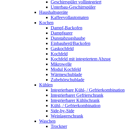
Geschirrspüler vollintegriert
Unterbau-Geschirrspüler
Haushaltsgeräte
Kaffeevollautomaten
Kochen
Dampf-Backofen
Dampfgarer
Dunstabzugshaube
Einbauherd/Backofen
Gaskochfeld
Kochfeld
Kochfeld mit integriertem Abzug
Mikrowelle
Modul Kochfeld
Wärmeschublade
Zubehörschublade
Kühlen
Integrierbare Kühl- / Gefrierkombination
Integrierbarer Gefrierschrank
Integrierbarer Kühlschrank
Kühl- / Gefrierkombination
Side-by-Side
Weinlagerschrank
Waschen
Trockner