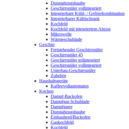
Dunstabzugshaube
Geschirrspüler vollintegriert
Integrierbare Kühl- / Gefrierkombination
Integrierbarer Kühlschrank
Kochfeld
Kochfeld mit integriertem Abzug
Mikrowelle
Wärmeschublade
Geschirr
Freistehender Geschirrspüler
Geschirrspüler 45
Geschirrspüler teilintegriert
Geschirrspüler vollintegriert
Unterbau-Geschirrspüler
Zubehör
Haushaltsgeräte
Kaffeevollautomaten
Kochen
Dampf-Backofen
Dampfgar-Schublade
Dampfgarer
Dunstabzugshaube
Einbauherd/Backofen
Gaskochfeld
Kochfeld