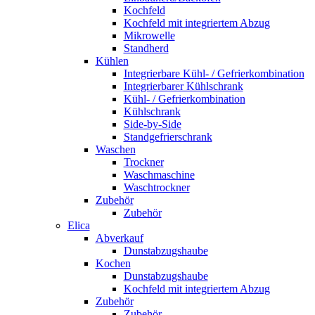
Kochfeld
Kochfeld mit integriertem Abzug
Mikrowelle
Standherd
Kühlen
Integrierbare Kühl- / Gefrierkombination
Integrierbarer Kühlschrank
Kühl- / Gefrierkombination
Kühlschrank
Side-by-Side
Standgefrierschrank
Waschen
Trockner
Waschmaschine
Waschtrockner
Zubehör
Zubehör
Elica
Abverkauf
Dunstabzugshaube
Kochen
Dunstabzugshaube
Kochfeld mit integriertem Abzug
Zubehör
Zubehör