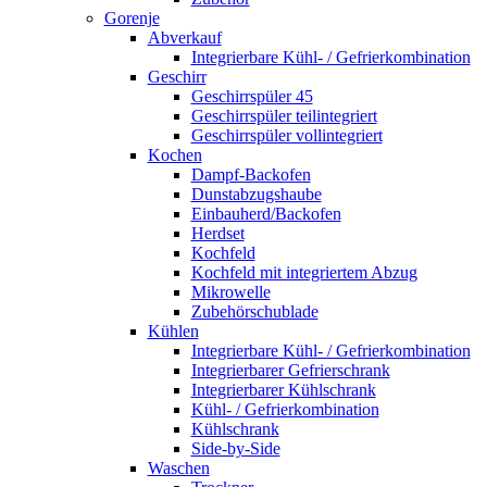
Gorenje
Abverkauf
Integrierbare Kühl- / Gefrierkombination
Geschirr
Geschirrspüler 45
Geschirrspüler teilintegriert
Geschirrspüler vollintegriert
Kochen
Dampf-Backofen
Dunstabzugshaube
Einbauherd/Backofen
Herdset
Kochfeld
Kochfeld mit integriertem Abzug
Mikrowelle
Zubehörschublade
Kühlen
Integrierbare Kühl- / Gefrierkombination
Integrierbarer Gefrierschrank
Integrierbarer Kühlschrank
Kühl- / Gefrierkombination
Kühlschrank
Side-by-Side
Waschen