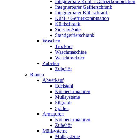
Integrierbare Kühl- / Gefrierkombination
Integrierbarer Gefrierschrank
Integrierbarer Kühlschrank
Kühl- / Gefrierkombination
Kühlschrank
Side-by-Side
Standgefrierschrank
Waschen
Trockner
Waschmaschine
Waschtrockner
Zubehör
Zubehör
Blanco
Abverkauf
Edelstahl
Küchenarmaturen
Müllsysteme
Silgranit
Spülen
Armaturen
Küchenarmaturen
Zubehör
Müllsysteme
Müllsysteme