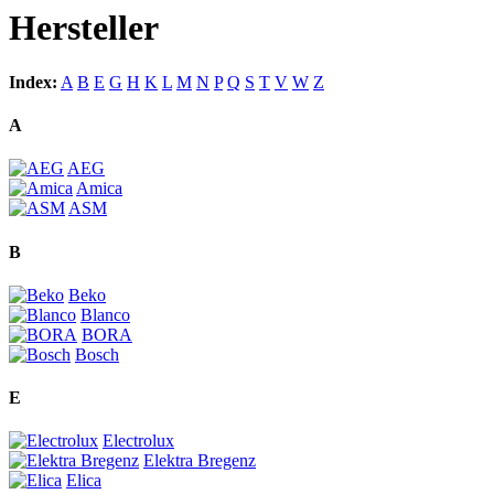
Hersteller
Index:
A
B
E
G
H
K
L
M
N
P
Q
S
T
V
W
Z
A
AEG
Amica
ASM
B
Beko
Blanco
BORA
Bosch
E
Electrolux
Elektra Bregenz
Elica