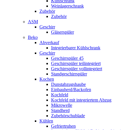
Kühlschrank
Weinlagerschrank
Zubehör
Zubehör
ASM
Geschirr
Gläserspüler
Beko
Abverkauf
Integrierbarer Kühlschrank
Geschirr
Geschirrspüler 45
Geschirrspüler teilintegriert
Geschirrspüler vollintegriert
Standgeschirrspüler
Kochen
Dunstabzugshaube
Einbauherd/Backofen
Kochfeld
Kochfeld mit integriertem Abzug
Mikrowelle
Standherd
Zubehörschublade
Kühlen
Gefriertruhen