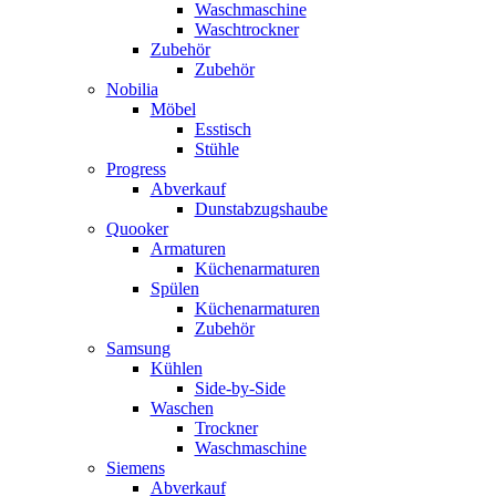
Waschmaschine
Waschtrockner
Zubehör
Zubehör
Nobilia
Möbel
Esstisch
Stühle
Progress
Abverkauf
Dunstabzugshaube
Quooker
Armaturen
Küchenarmaturen
Spülen
Küchenarmaturen
Zubehör
Samsung
Kühlen
Side-by-Side
Waschen
Trockner
Waschmaschine
Siemens
Abverkauf