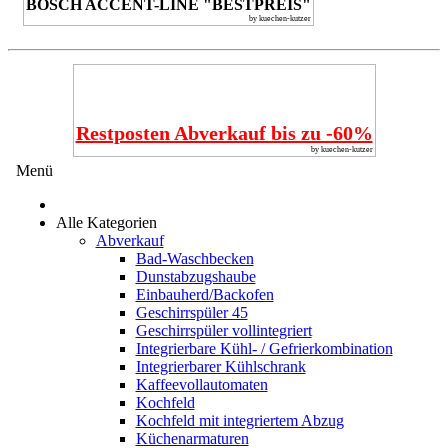
BOSCH ACCENT-LINE "BESTPREIS"
by kuechen-kutzer
Restposten Abverkauf bis zu -60%
by kuechen-kutzer
Menü
Alle Kategorien
Abverkauf
Bad-Waschbecken
Dunstabzugshaube
Einbauherd/Backofen
Geschirrspüler 45
Geschirrspüler vollintegriert
Integrierbare Kühl- / Gefrierkombination
Integrierbarer Kühlschrank
Kaffeevollautomaten
Kochfeld
Kochfeld mit integriertem Abzug
Küchenarmaturen