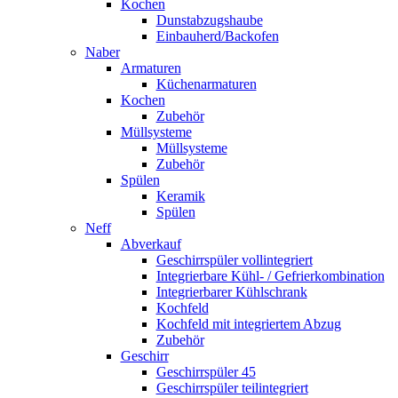
Kochen
Dunstabzugshaube
Einbauherd/Backofen
Naber
Armaturen
Küchenarmaturen
Kochen
Zubehör
Müllsysteme
Müllsysteme
Zubehör
Spülen
Keramik
Spülen
Neff
Abverkauf
Geschirrspüler vollintegriert
Integrierbare Kühl- / Gefrierkombination
Integrierbarer Kühlschrank
Kochfeld
Kochfeld mit integriertem Abzug
Zubehör
Geschirr
Geschirrspüler 45
Geschirrspüler teilintegriert