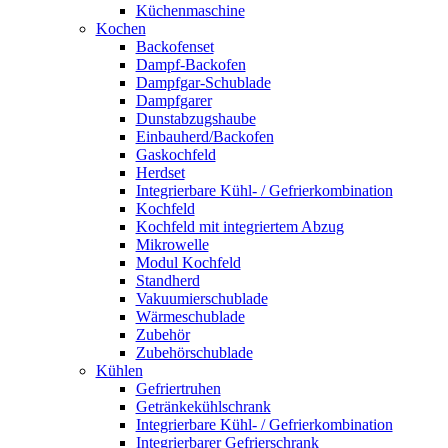
Küchenmaschine
Kochen
Backofenset
Dampf-Backofen
Dampfgar-Schublade
Dampfgarer
Dunstabzugshaube
Einbauherd/Backofen
Gaskochfeld
Herdset
Integrierbare Kühl- / Gefrierkombination
Kochfeld
Kochfeld mit integriertem Abzug
Mikrowelle
Modul Kochfeld
Standherd
Vakuumierschublade
Wärmeschublade
Zubehör
Zubehörschublade
Kühlen
Gefriertruhen
Getränkekühlschrank
Integrierbare Kühl- / Gefrierkombination
Integrierbarer Gefrierschrank