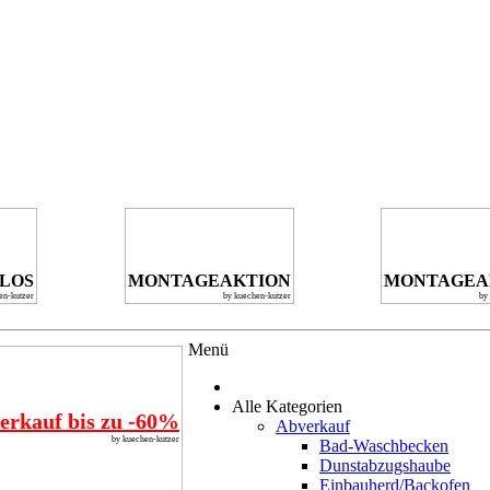
NLOS
MONTAGEAKTION
MONTAGEA
en-kutzer
by kuechen-kutzer
by
Menü
Alle Kategorien
erkauf bis zu -60%
Abverkauf
by kuechen-kutzer
Bad-Waschbecken
Dunstabzugshaube
Einbauherd/Backofen