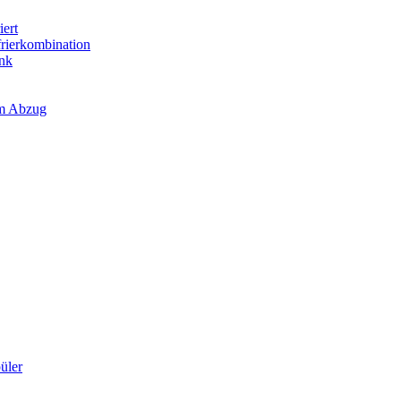
iert
frierkombination
ank
em Abzug
üler