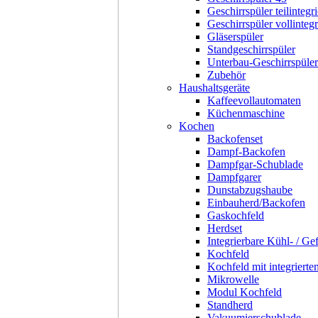
Geschirrspüler teilintegri
Geschirrspüler vollintegr
Gläserspüler
Standgeschirrspüler
Unterbau-Geschirrspüler
Zubehör
Haushaltsgeräte
Kaffeevollautomaten
Küchenmaschine
Kochen
Backofenset
Dampf-Backofen
Dampfgar-Schublade
Dampfgarer
Dunstabzugshaube
Einbauherd/Backofen
Gaskochfeld
Herdset
Integrierbare Kühl- / Ge
Kochfeld
Kochfeld mit integriert
Mikrowelle
Modul Kochfeld
Standherd
Vakuumierschublade