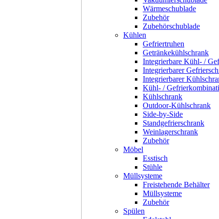
Wärmeschublade
Zubehör
Zubehörschublade
Kühlen
Gefriertruhen
Getränkekühlschrank
Integrierbare Kühl- / Ge
Integrierbarer Gefriersc
Integrierbarer Kühlschr
Kühl- / Gefrierkombinat
Kühlschrank
Outdoor-Kühlschrank
Side-by-Side
Standgefrierschrank
Weinlagerschrank
Zubehör
Möbel
Esstisch
Stühle
Müllsysteme
Freistehende Behälter
Müllsysteme
Zubehör
Spülen