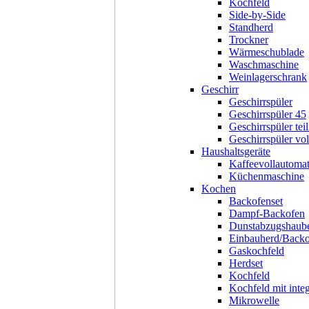
Kochfeld
Side-by-Side
Standherd
Trockner
Wärmeschublade
Waschmaschine
Weinlagerschrank
Geschirr
Geschirrspüler
Geschirrspüler 45
Geschirrspüler teil
Geschirrspüler voll
Haushaltsgeräte
Kaffeevollautoma
Küchenmaschine
Kochen
Backofenset
Dampf-Backofen
Dunstabzugshaub
Einbauherd/Back
Gaskochfeld
Herdset
Kochfeld
Kochfeld mit inte
Mikrowelle