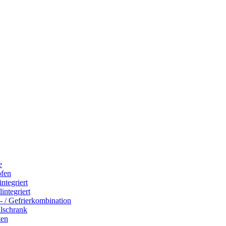
e
ofen
integriert
integriert
- / Gefrierkombination
hlschrank
ten