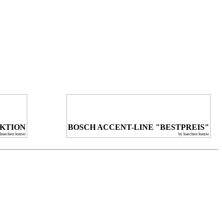
KTION
BOSCH ACCENT-LINE "BESTPREIS"
 kuechen-kutzer
by kuechen-kutzer