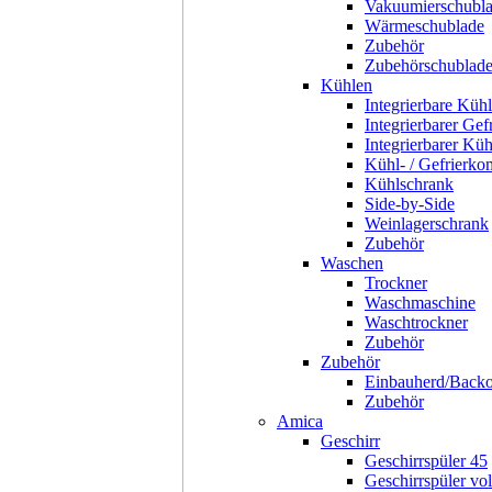
Vakuumierschubl
Wärmeschublade
Zubehör
Zubehörschublad
Kühlen
Integrierbare Kühl
Integrierbarer Gef
Integrierbarer Kü
Kühl- / Gefrierko
Kühlschrank
Side-by-Side
Weinlagerschrank
Zubehör
Waschen
Trockner
Waschmaschine
Waschtrockner
Zubehör
Zubehör
Einbauherd/Back
Zubehör
Amica
Geschirr
Geschirrspüler 45
Geschirrspüler voll