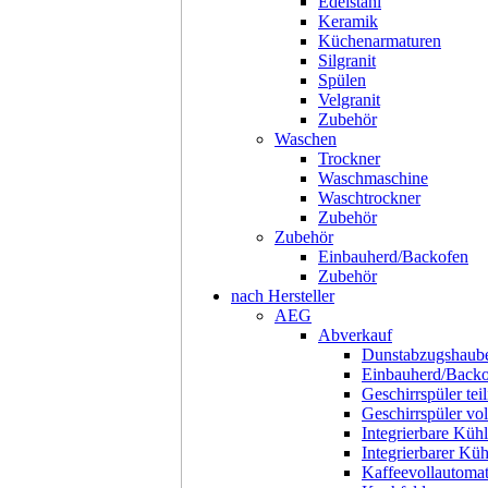
Edelstahl
Keramik
Küchenarmaturen
Silgranit
Spülen
Velgranit
Zubehör
Waschen
Trockner
Waschmaschine
Waschtrockner
Zubehör
Zubehör
Einbauherd/Backofen
Zubehör
nach Hersteller
AEG
Abverkauf
Dunstabzugshaub
Einbauherd/Back
Geschirrspüler teil
Geschirrspüler voll
Integrierbare Kühl
Integrierbarer Kü
Kaffeevollautoma