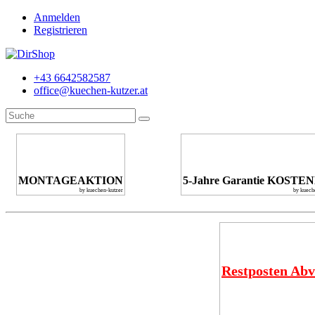
Anmelden
Registrieren
+43 6642582587
office@kuechen-kutzer.at
MONTAGEAKTION
5-Jahre Garantie KOSTE
by kuechen-kutzer
by kuech
Restposten Abv