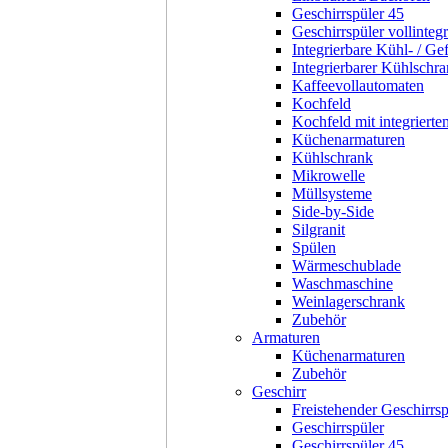
Geschirrspüler 45
Geschirrspüler vollintegr
Integrierbare Kühl- / Ge
Integrierbarer Kühlschr
Kaffeevollautomaten
Kochfeld
Kochfeld mit integriert
Küchenarmaturen
Kühlschrank
Mikrowelle
Müllsysteme
Side-by-Side
Silgranit
Spülen
Wärmeschublade
Waschmaschine
Weinlagerschrank
Zubehör
Armaturen
Küchenarmaturen
Zubehör
Geschirr
Freistehender Geschirrsp
Geschirrspüler
Geschirrspüler 45