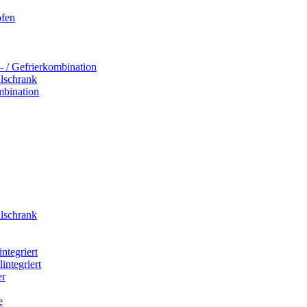
ofen
- / Gefrierkombination
hlschrank
mbination
hlschrank
integriert
integriert
er
e