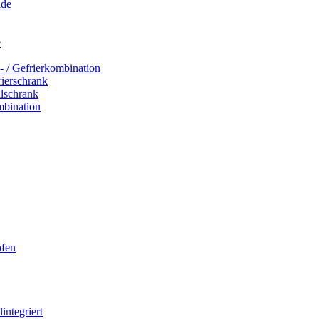
ade
e
- / Gefrierkombination
rierschrank
hlschrank
mbination
ofen
integriert