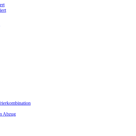
ert
iert
frierkombination
em Abzug