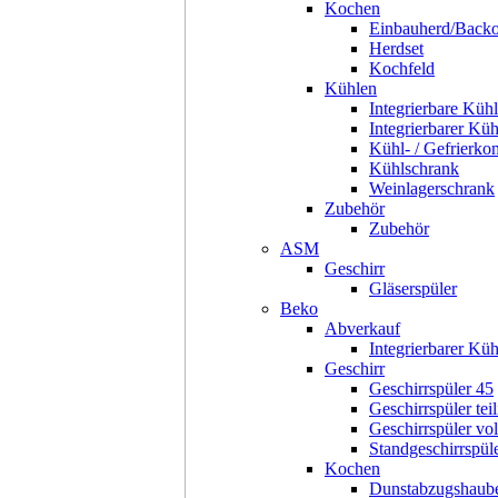
Kochen
Einbauherd/Back
Herdset
Kochfeld
Kühlen
Integrierbare Kühl
Integrierbarer Kü
Kühl- / Gefrierko
Kühlschrank
Weinlagerschrank
Zubehör
Zubehör
ASM
Geschirr
Gläserspüler
Beko
Abverkauf
Integrierbarer Kü
Geschirr
Geschirrspüler 45
Geschirrspüler teil
Geschirrspüler voll
Standgeschirrspül
Kochen
Dunstabzugshaub