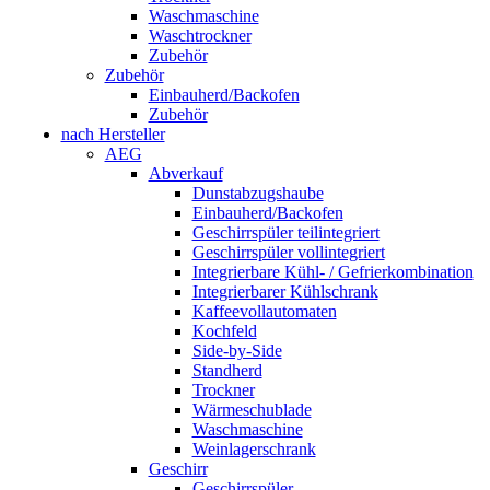
Waschmaschine
Waschtrockner
Zubehör
Zubehör
Einbauherd/Backofen
Zubehör
nach Hersteller
AEG
Abverkauf
Dunstabzugshaube
Einbauherd/Backofen
Geschirrspüler teilintegriert
Geschirrspüler vollintegriert
Integrierbare Kühl- / Gefrierkombination
Integrierbarer Kühlschrank
Kaffeevollautomaten
Kochfeld
Side-by-Side
Standherd
Trockner
Wärmeschublade
Waschmaschine
Weinlagerschrank
Geschirr
Geschirrspüler