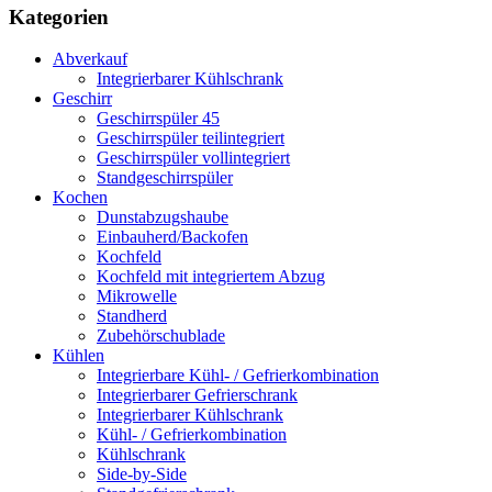
Kategorien
Abverkauf
Integrierbarer Kühlschrank
Geschirr
Geschirrspüler 45
Geschirrspüler teilintegriert
Geschirrspüler vollintegriert
Standgeschirrspüler
Kochen
Dunstabzugshaube
Einbauherd/Backofen
Kochfeld
Kochfeld mit integriertem Abzug
Mikrowelle
Standherd
Zubehörschublade
Kühlen
Integrierbare Kühl- / Gefrierkombination
Integrierbarer Gefrierschrank
Integrierbarer Kühlschrank
Kühl- / Gefrierkombination
Kühlschrank
Side-by-Side