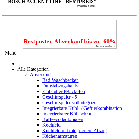
BOSCH ACCENT-LINE "BESTPREIS"
by kuechen-kutzer
Restposten Abverkauf bis zu -60%
by kuechen-kutzer
Menü
Alle Kategorien
Abverkauf
Bad-Waschbecken
Dunstabzugshaube
Einbauherd/Backofen
Geschirrspüler 45
Geschirrspüler vollintegriert
Integrierbare Kühl- / Gefrierkombination
Integrierbarer Kühlschrank
Kaffeevollautomaten
Kochfeld
Kochfeld mit integriertem Abzug
Küchenarmaturen