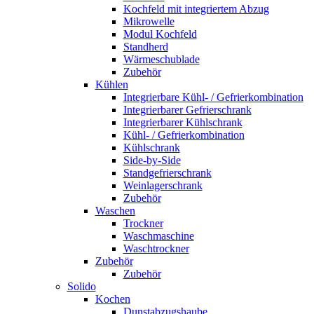
Kochfeld mit integriertem Abzug
Mikrowelle
Modul Kochfeld
Standherd
Wärmeschublade
Zubehör
Kühlen
Integrierbare Kühl- / Gefrierkombination
Integrierbarer Gefrierschrank
Integrierbarer Kühlschrank
Kühl- / Gefrierkombination
Kühlschrank
Side-by-Side
Standgefrierschrank
Weinlagerschrank
Zubehör
Waschen
Trockner
Waschmaschine
Waschtrockner
Zubehör
Zubehör
Solido
Kochen
Dunstabzugshaube