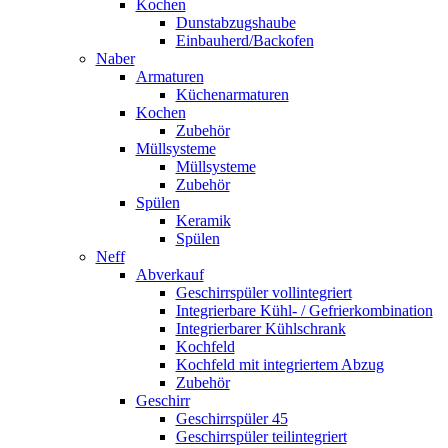
Kochen
Dunstabzugshaube
Einbauherd/Backofen
Naber
Armaturen
Küchenarmaturen
Kochen
Zubehör
Müllsysteme
Müllsysteme
Zubehör
Spülen
Keramik
Spülen
Neff
Abverkauf
Geschirrspüler vollintegriert
Integrierbare Kühl- / Gefrierkombination
Integrierbarer Kühlschrank
Kochfeld
Kochfeld mit integriertem Abzug
Zubehör
Geschirr
Geschirrspüler 45
Geschirrspüler teilintegriert