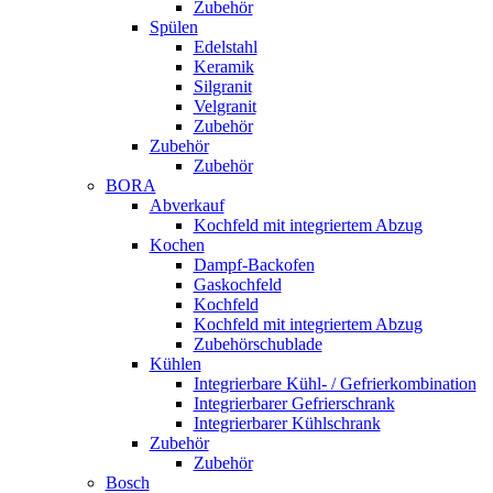
Zubehör
Spülen
Edelstahl
Keramik
Silgranit
Velgranit
Zubehör
Zubehör
Zubehör
BORA
Abverkauf
Kochfeld mit integriertem Abzug
Kochen
Dampf-Backofen
Gaskochfeld
Kochfeld
Kochfeld mit integriertem Abzug
Zubehörschublade
Kühlen
Integrierbare Kühl- / Gefrierkombination
Integrierbarer Gefrierschrank
Integrierbarer Kühlschrank
Zubehör
Zubehör
Bosch