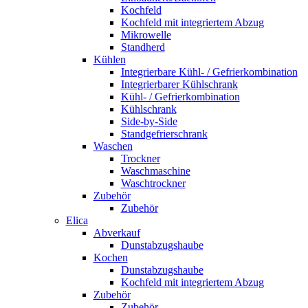
Kochfeld
Kochfeld mit integriertem Abzug
Mikrowelle
Standherd
Kühlen
Integrierbare Kühl- / Gefrierkombination
Integrierbarer Kühlschrank
Kühl- / Gefrierkombination
Kühlschrank
Side-by-Side
Standgefrierschrank
Waschen
Trockner
Waschmaschine
Waschtrockner
Zubehör
Zubehör
Elica
Abverkauf
Dunstabzugshaube
Kochen
Dunstabzugshaube
Kochfeld mit integriertem Abzug
Zubehör
Zubehör