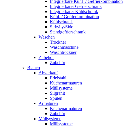
Integrierbare Kühl- / Gefrierkombination
Integrierbarer Gefrierschrank
Integrierbarer Kühlschrank
Kühl- / Gefrierkombination
Kühlschrank
Side-by-Side
Standgefrierschrank
Waschen
Trockner
Waschmaschine
Waschtrockner
Zubehör
Zubehör
Blanco
Abverkauf
Edelstahl
Küchenarmaturen
Müllsysteme
Silgranit
Spülen
Armaturen
Küchenarmaturen
Zubehör
Müllsysteme
Müllsysteme