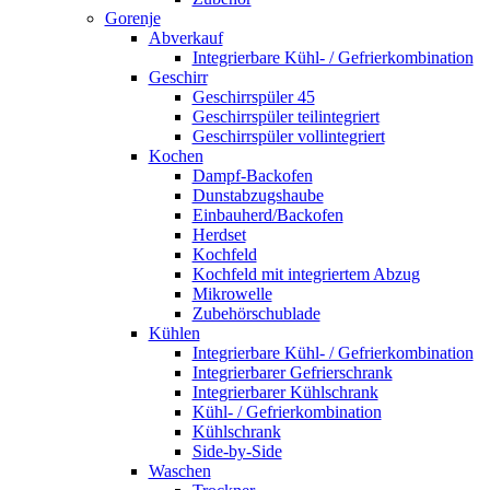
Gorenje
Abverkauf
Integrierbare Kühl- / Gefrierkombination
Geschirr
Geschirrspüler 45
Geschirrspüler teilintegriert
Geschirrspüler vollintegriert
Kochen
Dampf-Backofen
Dunstabzugshaube
Einbauherd/Backofen
Herdset
Kochfeld
Kochfeld mit integriertem Abzug
Mikrowelle
Zubehörschublade
Kühlen
Integrierbare Kühl- / Gefrierkombination
Integrierbarer Gefrierschrank
Integrierbarer Kühlschrank
Kühl- / Gefrierkombination
Kühlschrank
Side-by-Side
Waschen