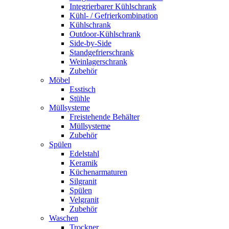
Integrierbarer Kühlschrank
Kühl- / Gefrierkombination
Kühlschrank
Outdoor-Kühlschrank
Side-by-Side
Standgefrierschrank
Weinlagerschrank
Zubehör
Möbel
Esstisch
Stühle
Müllsysteme
Freistehende Behälter
Müllsysteme
Zubehör
Spülen
Edelstahl
Keramik
Küchenarmaturen
Silgranit
Spülen
Velgranit
Zubehör
Waschen
Trockner