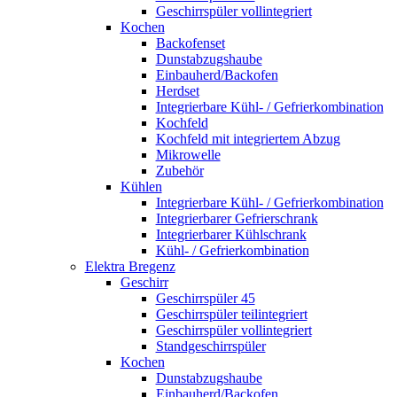
Geschirrspüler vollintegriert
Kochen
Backofenset
Dunstabzugshaube
Einbauherd/Backofen
Herdset
Integrierbare Kühl- / Gefrierkombination
Kochfeld
Kochfeld mit integriertem Abzug
Mikrowelle
Zubehör
Kühlen
Integrierbare Kühl- / Gefrierkombination
Integrierbarer Gefrierschrank
Integrierbarer Kühlschrank
Kühl- / Gefrierkombination
Elektra Bregenz
Geschirr
Geschirrspüler 45
Geschirrspüler teilintegriert
Geschirrspüler vollintegriert
Standgeschirrspüler
Kochen
Dunstabzugshaube
Einbauherd/Backofen