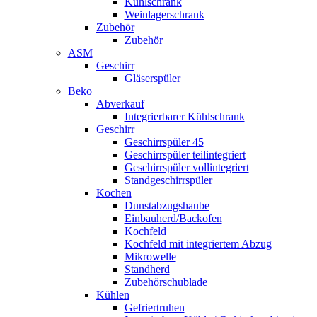
Kühlschrank
Weinlagerschrank
Zubehör
Zubehör
ASM
Geschirr
Gläserspüler
Beko
Abverkauf
Integrierbarer Kühlschrank
Geschirr
Geschirrspüler 45
Geschirrspüler teilintegriert
Geschirrspüler vollintegriert
Standgeschirrspüler
Kochen
Dunstabzugshaube
Einbauherd/Backofen
Kochfeld
Kochfeld mit integriertem Abzug
Mikrowelle
Standherd
Zubehörschublade
Kühlen
Gefriertruhen