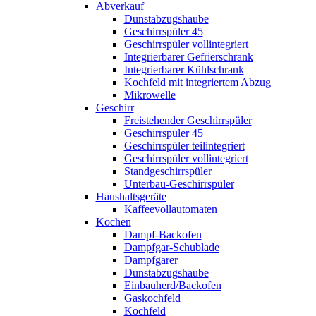
Abverkauf
Dunstabzugshaube
Geschirrspüler 45
Geschirrspüler vollintegriert
Integrierbarer Gefrierschrank
Integrierbarer Kühlschrank
Kochfeld mit integriertem Abzug
Mikrowelle
Geschirr
Freistehender Geschirrspüler
Geschirrspüler 45
Geschirrspüler teilintegriert
Geschirrspüler vollintegriert
Standgeschirrspüler
Unterbau-Geschirrspüler
Haushaltsgeräte
Kaffeevollautomaten
Kochen
Dampf-Backofen
Dampfgar-Schublade
Dampfgarer
Dunstabzugshaube
Einbauherd/Backofen
Gaskochfeld
Kochfeld