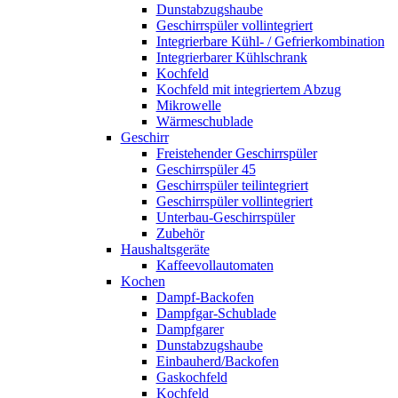
Dunstabzugshaube
Geschirrspüler vollintegriert
Integrierbare Kühl- / Gefrierkombination
Integrierbarer Kühlschrank
Kochfeld
Kochfeld mit integriertem Abzug
Mikrowelle
Wärmeschublade
Geschirr
Freistehender Geschirrspüler
Geschirrspüler 45
Geschirrspüler teilintegriert
Geschirrspüler vollintegriert
Unterbau-Geschirrspüler
Zubehör
Haushaltsgeräte
Kaffeevollautomaten
Kochen
Dampf-Backofen
Dampfgar-Schublade
Dampfgarer
Dunstabzugshaube
Einbauherd/Backofen
Gaskochfeld
Kochfeld