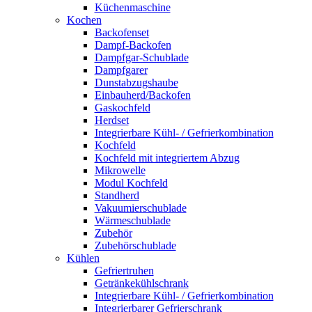
Küchenmaschine
Kochen
Backofenset
Dampf-Backofen
Dampfgar-Schublade
Dampfgarer
Dunstabzugshaube
Einbauherd/Backofen
Gaskochfeld
Herdset
Integrierbare Kühl- / Gefrierkombination
Kochfeld
Kochfeld mit integriertem Abzug
Mikrowelle
Modul Kochfeld
Standherd
Vakuumierschublade
Wärmeschublade
Zubehör
Zubehörschublade
Kühlen
Gefriertruhen
Getränkekühlschrank
Integrierbare Kühl- / Gefrierkombination
Integrierbarer Gefrierschrank