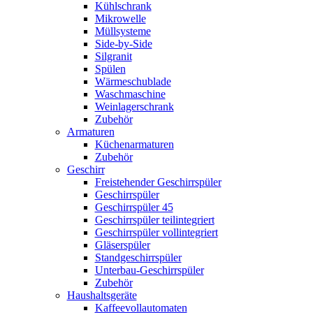
Kühlschrank
Mikrowelle
Müllsysteme
Side-by-Side
Silgranit
Spülen
Wärmeschublade
Waschmaschine
Weinlagerschrank
Zubehör
Armaturen
Küchenarmaturen
Zubehör
Geschirr
Freistehender Geschirrspüler
Geschirrspüler
Geschirrspüler 45
Geschirrspüler teilintegriert
Geschirrspüler vollintegriert
Gläserspüler
Standgeschirrspüler
Unterbau-Geschirrspüler
Zubehör
Haushaltsgeräte
Kaffeevollautomaten