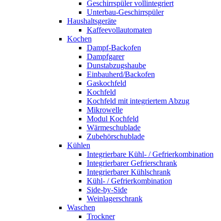
Geschirrspüler vollintegriert
Unterbau-Geschirrspüler
Haushaltsgeräte
Kaffeevollautomaten
Kochen
Dampf-Backofen
Dampfgarer
Dunstabzugshaube
Einbauherd/Backofen
Gaskochfeld
Kochfeld
Kochfeld mit integriertem Abzug
Mikrowelle
Modul Kochfeld
Wärmeschublade
Zubehörschublade
Kühlen
Integrierbare Kühl- / Gefrierkombination
Integrierbarer Gefrierschrank
Integrierbarer Kühlschrank
Kühl- / Gefrierkombination
Side-by-Side
Weinlagerschrank
Waschen
Trockner