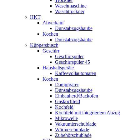
Trockner
Waschmaschine
Waschtrockner
HKT
Abverkauf
Dunstabzugshaube
Kochen
Dunstabzugshaube
Küppersbusch
Geschirr
Geschirrspüler
Geschirrspüler 45
Haushaltsgeräte
Kaffeevollautomaten
Kochen
Dampfgarer
Dunstabzugshaube
Einbauherd/Backofen
Gaskochfeld
Kochfeld
Kochfeld mit integriertem Abzug
Mikrowelle
Vakuumierschublade
Wärmeschublade
Zubehörschublade