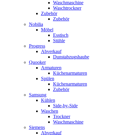
Waschmaschine
Waschtrockner
Zubehör
Zubehör
Nobilia
Möbel
Esstisch
Stühle
Progress
Abverkauf
Dunstabzugshaube
Quooker
Armaturen
Küchenarmaturen
Spülen
Küchenarmaturen
Zubehör
Samsung
Kühlen
Side-by-Side
Waschen
Trockner
Waschmaschine
Siemens
Abverkauf