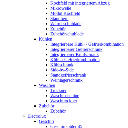
Kochfeld mit integriertem Abzug
Mikrowelle
Modul Kochfeld
Standherd
Wärmeschublade
Zubehör
Zubehörschublade
Kühlen
Integrierbare Kühl- / Gefrierkombination
Integrierbarer Gefrierschrank
Integrierbarer Kühlschrank
Kühl- / Gefrierkombination
Kühlschrank
Side-by-Side
Standgefrierschrank
Weinlagerschrank
Waschen
Trockner
Waschmaschine
Waschtrockner
Zubehör
Zubehör
Electrolux
Geschirr
Geschirrspüler 45