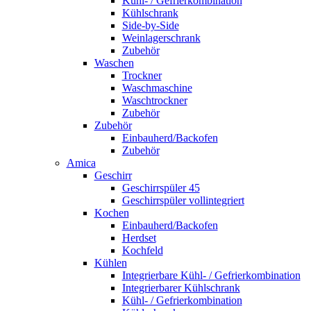
Kühl- / Gefrierkombination
Kühlschrank
Side-by-Side
Weinlagerschrank
Zubehör
Waschen
Trockner
Waschmaschine
Waschtrockner
Zubehör
Zubehör
Einbauherd/Backofen
Zubehör
Amica
Geschirr
Geschirrspüler 45
Geschirrspüler vollintegriert
Kochen
Einbauherd/Backofen
Herdset
Kochfeld
Kühlen
Integrierbare Kühl- / Gefrierkombination
Integrierbarer Kühlschrank
Kühl- / Gefrierkombination