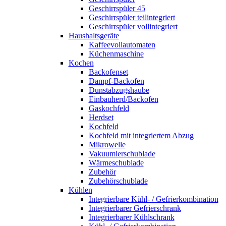
Geschirrspüler 45
Geschirrspüler teilintegriert
Geschirrspüler vollintegriert
Haushaltsgeräte
Kaffeevollautomaten
Küchenmaschine
Kochen
Backofenset
Dampf-Backofen
Dunstabzugshaube
Einbauherd/Backofen
Gaskochfeld
Herdset
Kochfeld
Kochfeld mit integriertem Abzug
Mikrowelle
Vakuumierschublade
Wärmeschublade
Zubehör
Zubehörschublade
Kühlen
Integrierbare Kühl- / Gefrierkombination
Integrierbarer Gefrierschrank
Integrierbarer Kühlschrank