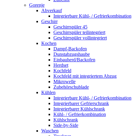
Gorenje
Abverkauf
Integrierbare Kühl- / Gefrierkombination
Geschirr
Geschirrspüler 45
Geschirrspüler teilintegriert
Geschirrspüler vollintegriert
Kochen
Dampf-Backofen
Dunstabzugshaube
Einbauherd/Backofen
Herdset
Kochfeld
Kochfeld mit integriertem Abzug
Mikrowelle
Zubehörschublade
Kühlen
Integrierbare Kühl- / Gefrierkombination
Integrierbarer Gefrierschrank
Integrierbarer Kühlschrank
Kühl- / Gefrierkombination
Kühlschrank
Side-by-Side
Waschen