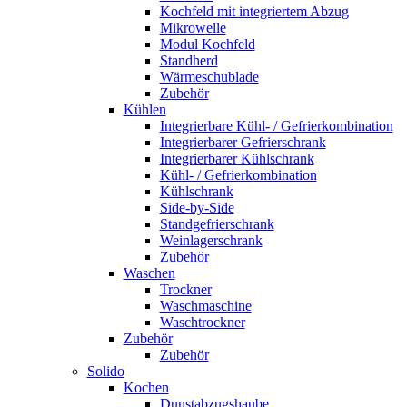
Kochfeld mit integriertem Abzug
Mikrowelle
Modul Kochfeld
Standherd
Wärmeschublade
Zubehör
Kühlen
Integrierbare Kühl- / Gefrierkombination
Integrierbarer Gefrierschrank
Integrierbarer Kühlschrank
Kühl- / Gefrierkombination
Kühlschrank
Side-by-Side
Standgefrierschrank
Weinlagerschrank
Zubehör
Waschen
Trockner
Waschmaschine
Waschtrockner
Zubehör
Zubehör
Solido
Kochen
Dunstabzugshaube