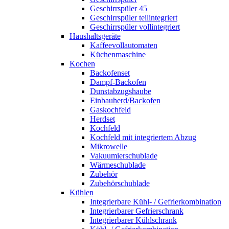
Geschirrspüler 45
Geschirrspüler teilintegriert
Geschirrspüler vollintegriert
Haushaltsgeräte
Kaffeevollautomaten
Küchenmaschine
Kochen
Backofenset
Dampf-Backofen
Dunstabzugshaube
Einbauherd/Backofen
Gaskochfeld
Herdset
Kochfeld
Kochfeld mit integriertem Abzug
Mikrowelle
Vakuumierschublade
Wärmeschublade
Zubehör
Zubehörschublade
Kühlen
Integrierbare Kühl- / Gefrierkombination
Integrierbarer Gefrierschrank
Integrierbarer Kühlschrank