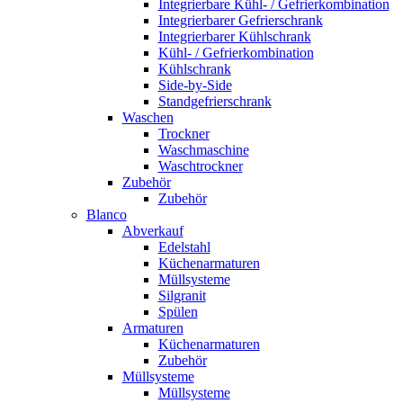
Integrierbare Kühl- / Gefrierkombination
Integrierbarer Gefrierschrank
Integrierbarer Kühlschrank
Kühl- / Gefrierkombination
Kühlschrank
Side-by-Side
Standgefrierschrank
Waschen
Trockner
Waschmaschine
Waschtrockner
Zubehör
Zubehör
Blanco
Abverkauf
Edelstahl
Küchenarmaturen
Müllsysteme
Silgranit
Spülen
Armaturen
Küchenarmaturen
Zubehör
Müllsysteme
Müllsysteme