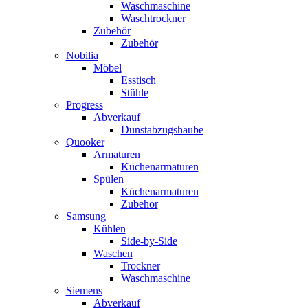
Waschmaschine
Waschtrockner
Zubehör
Zubehör
Nobilia
Möbel
Esstisch
Stühle
Progress
Abverkauf
Dunstabzugshaube
Quooker
Armaturen
Küchenarmaturen
Spülen
Küchenarmaturen
Zubehör
Samsung
Kühlen
Side-by-Side
Waschen
Trockner
Waschmaschine
Siemens
Abverkauf