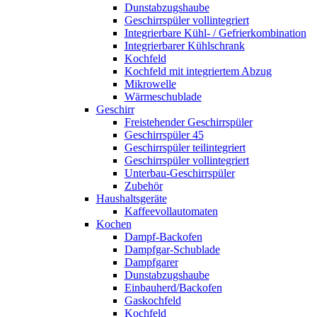
Dunstabzugshaube
Geschirrspüler vollintegriert
Integrierbare Kühl- / Gefrierkombination
Integrierbarer Kühlschrank
Kochfeld
Kochfeld mit integriertem Abzug
Mikrowelle
Wärmeschublade
Geschirr
Freistehender Geschirrspüler
Geschirrspüler 45
Geschirrspüler teilintegriert
Geschirrspüler vollintegriert
Unterbau-Geschirrspüler
Zubehör
Haushaltsgeräte
Kaffeevollautomaten
Kochen
Dampf-Backofen
Dampfgar-Schublade
Dampfgarer
Dunstabzugshaube
Einbauherd/Backofen
Gaskochfeld
Kochfeld