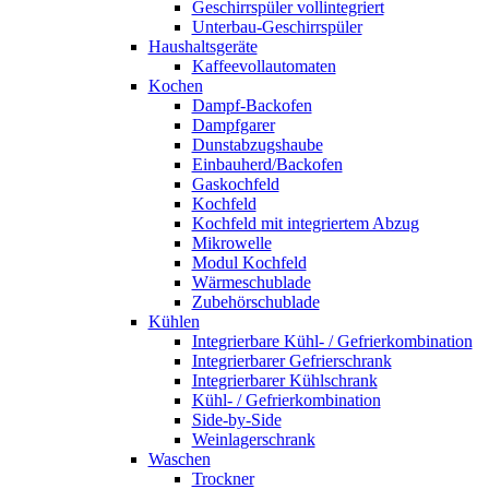
Geschirrspüler vollintegriert
Unterbau-Geschirrspüler
Haushaltsgeräte
Kaffeevollautomaten
Kochen
Dampf-Backofen
Dampfgarer
Dunstabzugshaube
Einbauherd/Backofen
Gaskochfeld
Kochfeld
Kochfeld mit integriertem Abzug
Mikrowelle
Modul Kochfeld
Wärmeschublade
Zubehörschublade
Kühlen
Integrierbare Kühl- / Gefrierkombination
Integrierbarer Gefrierschrank
Integrierbarer Kühlschrank
Kühl- / Gefrierkombination
Side-by-Side
Weinlagerschrank
Waschen
Trockner