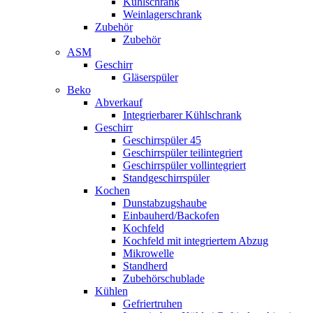
Kühlschrank
Weinlagerschrank
Zubehör
Zubehör
ASM
Geschirr
Gläserspüler
Beko
Abverkauf
Integrierbarer Kühlschrank
Geschirr
Geschirrspüler 45
Geschirrspüler teilintegriert
Geschirrspüler vollintegriert
Standgeschirrspüler
Kochen
Dunstabzugshaube
Einbauherd/Backofen
Kochfeld
Kochfeld mit integriertem Abzug
Mikrowelle
Standherd
Zubehörschublade
Kühlen
Gefriertruhen