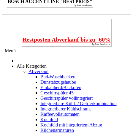
BOSCH ACCENT-LINE "BESTPREIS"
by kuechen-kutzer
Restposten Abverkauf bis zu -60%
by kuechen-kutzer
Menü
Alle Kategorien
Abverkauf
Bad-Waschbecken
Dunstabzugshaube
Einbauherd/Backofen
Geschirrspüler 45
Geschirrspüler vollintegriert
Integrierbare Kühl- / Gefrierkombination
Integrierbarer Kühlschrank
Kaffeevollautomaten
Kochfeld
Kochfeld mit integriertem Abzug
Küchenarmaturen