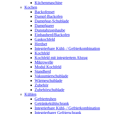
Küchenmaschine
Kochen
Backofenset
Dampf-Backofen
Dampfgar-Schublade
Dampfgarer
Dunstabzugshaube
Einbauherd/Backofen
Gaskochfeld
Herdset
Integrierbare Kühl- / Gefrierkombination
Kochfeld
Kochfeld mit integriertem Abzug
Mikrowelle
Modul Kochfeld
Standherd
Vakuumierschublade
Wärmeschublade
Zubehör
Zubehörschublade
Kühlen
Gefriertruhen
Getränkekühlschrank
Integrierbare Kühl- / Gefrierkombination
Integrierbarer Gefrierschrank