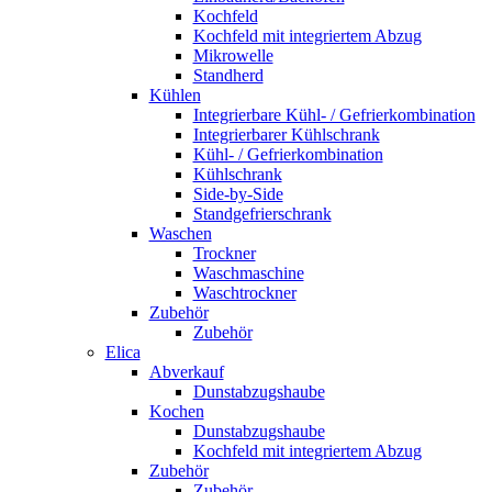
Kochfeld
Kochfeld mit integriertem Abzug
Mikrowelle
Standherd
Kühlen
Integrierbare Kühl- / Gefrierkombination
Integrierbarer Kühlschrank
Kühl- / Gefrierkombination
Kühlschrank
Side-by-Side
Standgefrierschrank
Waschen
Trockner
Waschmaschine
Waschtrockner
Zubehör
Zubehör
Elica
Abverkauf
Dunstabzugshaube
Kochen
Dunstabzugshaube
Kochfeld mit integriertem Abzug
Zubehör
Zubehör