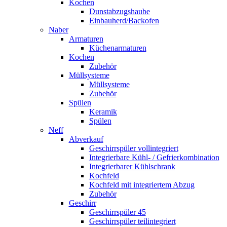
Kochen
Dunstabzugshaube
Einbauherd/Backofen
Naber
Armaturen
Küchenarmaturen
Kochen
Zubehör
Müllsysteme
Müllsysteme
Zubehör
Spülen
Keramik
Spülen
Neff
Abverkauf
Geschirrspüler vollintegriert
Integrierbare Kühl- / Gefrierkombination
Integrierbarer Kühlschrank
Kochfeld
Kochfeld mit integriertem Abzug
Zubehör
Geschirr
Geschirrspüler 45
Geschirrspüler teilintegriert