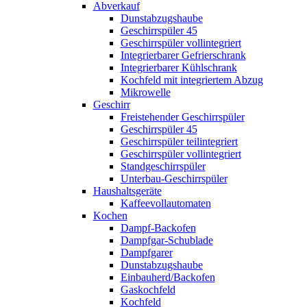
Abverkauf
Dunstabzugshaube
Geschirrspüler 45
Geschirrspüler vollintegriert
Integrierbarer Gefrierschrank
Integrierbarer Kühlschrank
Kochfeld mit integriertem Abzug
Mikrowelle
Geschirr
Freistehender Geschirrspüler
Geschirrspüler 45
Geschirrspüler teilintegriert
Geschirrspüler vollintegriert
Standgeschirrspüler
Unterbau-Geschirrspüler
Haushaltsgeräte
Kaffeevollautomaten
Kochen
Dampf-Backofen
Dampfgar-Schublade
Dampfgarer
Dunstabzugshaube
Einbauherd/Backofen
Gaskochfeld
Kochfeld