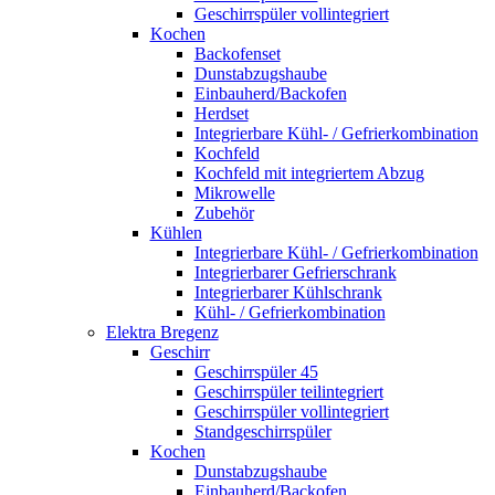
Geschirrspüler vollintegriert
Kochen
Backofenset
Dunstabzugshaube
Einbauherd/Backofen
Herdset
Integrierbare Kühl- / Gefrierkombination
Kochfeld
Kochfeld mit integriertem Abzug
Mikrowelle
Zubehör
Kühlen
Integrierbare Kühl- / Gefrierkombination
Integrierbarer Gefrierschrank
Integrierbarer Kühlschrank
Kühl- / Gefrierkombination
Elektra Bregenz
Geschirr
Geschirrspüler 45
Geschirrspüler teilintegriert
Geschirrspüler vollintegriert
Standgeschirrspüler
Kochen
Dunstabzugshaube
Einbauherd/Backofen