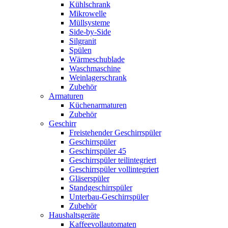
Kühlschrank
Mikrowelle
Müllsysteme
Side-by-Side
Silgranit
Spülen
Wärmeschublade
Waschmaschine
Weinlagerschrank
Zubehör
Armaturen
Küchenarmaturen
Zubehör
Geschirr
Freistehender Geschirrspüler
Geschirrspüler
Geschirrspüler 45
Geschirrspüler teilintegriert
Geschirrspüler vollintegriert
Gläserspüler
Standgeschirrspüler
Unterbau-Geschirrspüler
Zubehör
Haushaltsgeräte
Kaffeevollautomaten