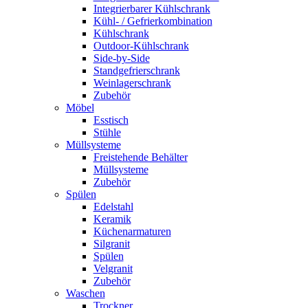
Integrierbarer Kühlschrank
Kühl- / Gefrierkombination
Kühlschrank
Outdoor-Kühlschrank
Side-by-Side
Standgefrierschrank
Weinlagerschrank
Zubehör
Möbel
Esstisch
Stühle
Müllsysteme
Freistehende Behälter
Müllsysteme
Zubehör
Spülen
Edelstahl
Keramik
Küchenarmaturen
Silgranit
Spülen
Velgranit
Zubehör
Waschen
Trockner