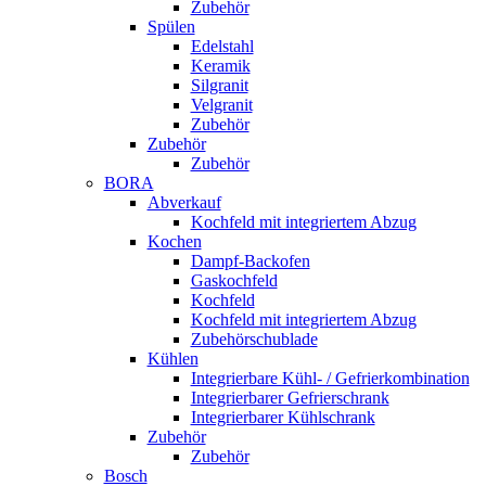
Zubehör
Spülen
Edelstahl
Keramik
Silgranit
Velgranit
Zubehör
Zubehör
Zubehör
BORA
Abverkauf
Kochfeld mit integriertem Abzug
Kochen
Dampf-Backofen
Gaskochfeld
Kochfeld
Kochfeld mit integriertem Abzug
Zubehörschublade
Kühlen
Integrierbare Kühl- / Gefrierkombination
Integrierbarer Gefrierschrank
Integrierbarer Kühlschrank
Zubehör
Zubehör
Bosch