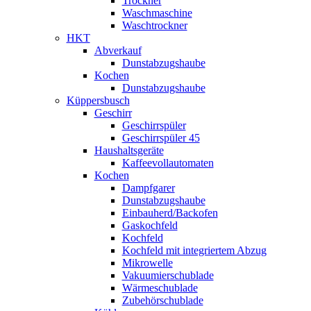
Trockner
Waschmaschine
Waschtrockner
HKT
Abverkauf
Dunstabzugshaube
Kochen
Dunstabzugshaube
Küppersbusch
Geschirr
Geschirrspüler
Geschirrspüler 45
Haushaltsgeräte
Kaffeevollautomaten
Kochen
Dampfgarer
Dunstabzugshaube
Einbauherd/Backofen
Gaskochfeld
Kochfeld
Kochfeld mit integriertem Abzug
Mikrowelle
Vakuumierschublade
Wärmeschublade
Zubehörschublade