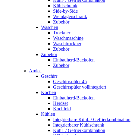
Kühl- / Gefrierkombination
Kühlschrank
Side-by-Side
Weinlagerschrank
Zubehör
Waschen
Trockner
Waschmaschine
Waschtrockner
Zubehör
Zubehör
Einbauherd/Backofen
Zubehör
Amica
Geschirr
Geschirrspüler 45
Geschirrspüler vollintegriert
Kochen
Einbauherd/Backofen
Herdset
Kochfeld
Kühlen
Integrierbare Kühl- / Gefrierkombination
Integrierbarer Kühlschrank
Kühl- / Gefrierkombination