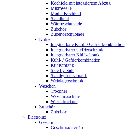
Kochfeld mit integriertem Abzug
Mikrowelle
Modul Kochfeld
Standherd
Wärmeschublade
Zubehör
Zubehörschublade
Kühlen
Integrierbare Kühl- / Gefrierkombination
Integrierbarer Gefrierschrank
Integrierbarer Kühlschrank
Kühl- / Gefrierkombination
Kühlschrank
Side-by-Side
Standgefrierschrank
Weinlagerschrank
Waschen
Trockner
Waschmaschine
Waschtrockner
Zubehör
Zubehör
Electrolux
Geschirr
Geschirrspüler 45