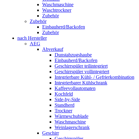
Waschmaschine
Waschtrockner
Zubehör
Zubehör
Einbauherd/Backofen
Zubehör
nach Hersteller
AEG
Abverkauf
Dunstabzugshaube
Einbauherd/Backofen
Geschirrspüler teilintegriert
Geschirrspüler vollintegriert
Integrierbare Kühl- / Gefrierkombination
Integrierbarer Kühlschrank
Kaffeevollautomaten
Kochfeld
Side-by-Side
Standherd
Trockner
Wärmeschublade
Waschmaschine
Weinlagerschrank
Geschirr
Geschirrspüler