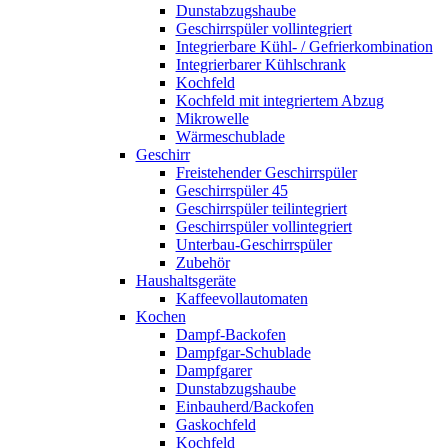
Dunstabzugshaube
Geschirrspüler vollintegriert
Integrierbare Kühl- / Gefrierkombination
Integrierbarer Kühlschrank
Kochfeld
Kochfeld mit integriertem Abzug
Mikrowelle
Wärmeschublade
Geschirr
Freistehender Geschirrspüler
Geschirrspüler 45
Geschirrspüler teilintegriert
Geschirrspüler vollintegriert
Unterbau-Geschirrspüler
Zubehör
Haushaltsgeräte
Kaffeevollautomaten
Kochen
Dampf-Backofen
Dampfgar-Schublade
Dampfgarer
Dunstabzugshaube
Einbauherd/Backofen
Gaskochfeld
Kochfeld