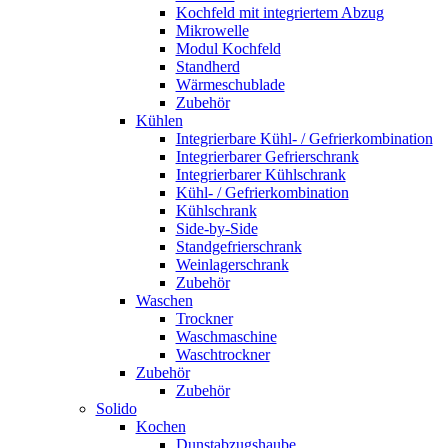
Kochfeld mit integriertem Abzug
Mikrowelle
Modul Kochfeld
Standherd
Wärmeschublade
Zubehör
Kühlen
Integrierbare Kühl- / Gefrierkombination
Integrierbarer Gefrierschrank
Integrierbarer Kühlschrank
Kühl- / Gefrierkombination
Kühlschrank
Side-by-Side
Standgefrierschrank
Weinlagerschrank
Zubehör
Waschen
Trockner
Waschmaschine
Waschtrockner
Zubehör
Zubehör
Solido
Kochen
Dunstabzugshaube