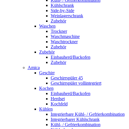
Kühl- / Gefrierkombination
Kühlschrank
Side-by-Side
Weinlagerschrank
Zubehör
Waschen
Trockner
Waschmaschine
Waschtrockner
Zubehör
Zubehör
Einbauherd/Backofen
Zubehör
Amica
Geschirr
Geschirrspüler 45
Geschirrspüler vollintegriert
Kochen
Einbauherd/Backofen
Herdset
Kochfeld
Kühlen
Integrierbare Kühl- / Gefrierkombination
Integrierbarer Kühlschrank
Kühl- / Gefrierkombination