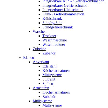
Integrierbare Kühl- / Gefrierkombination
Integrierbarer Gefrierschrank
Integrierbarer Kühlschrank
Kühl- / Gefrierkombination
Kühlschrank
Side-by-Side
Standgefrierschrank
Waschen
Trockner
Waschmaschine
Waschtrockner
Zubehör
Zubehör
Blanco
Abverkauf
Edelstahl
Küchenarmaturen
Müllsysteme
Silgranit
Spülen
Armaturen
Küchenarmaturen
Zubehör
Müllsysteme
Müllsysteme