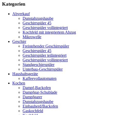
Kategorien
Abverkauf
Dunstabzugshaube
Geschirrspüler 45
Geschirrspüler vollintegriert
Kochfeld mit integriertem Abzug
Mikrowelle
Geschirr
Freistehender Geschirrspüler
Geschirrspüler 45
Geschirrspüler teilintegriert
Geschirrspüler vollintegriert
Standgeschirrspüler
Unterbau-Geschirrspüler
Haushaltsgeräte
Kaffeevollautomaten
Kochen
Dampf-Backofen
Dampfgar-Schublade
Dampfgarer
Dunstabzugshaube
Einbauherd/Backofen
Gaskochfeld