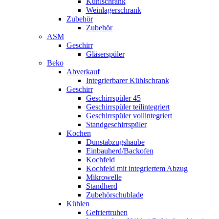
Kühlschrank
Weinlagerschrank
Zubehör
Zubehör
ASM
Geschirr
Gläserspüler
Beko
Abverkauf
Integrierbarer Kühlschrank
Geschirr
Geschirrspüler 45
Geschirrspüler teilintegriert
Geschirrspüler vollintegriert
Standgeschirrspüler
Kochen
Dunstabzugshaube
Einbauherd/Backofen
Kochfeld
Kochfeld mit integriertem Abzug
Mikrowelle
Standherd
Zubehörschublade
Kühlen
Gefriertruhen