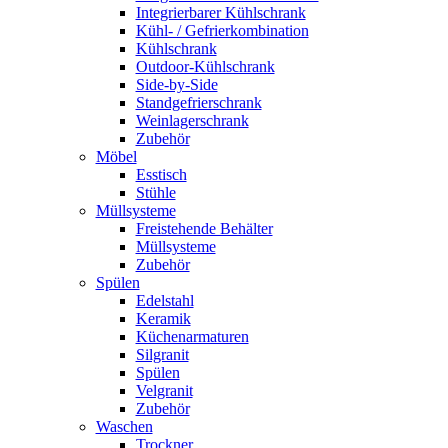
Integrierbarer Kühlschrank
Kühl- / Gefrierkombination
Kühlschrank
Outdoor-Kühlschrank
Side-by-Side
Standgefrierschrank
Weinlagerschrank
Zubehör
Möbel
Esstisch
Stühle
Müllsysteme
Freistehende Behälter
Müllsysteme
Zubehör
Spülen
Edelstahl
Keramik
Küchenarmaturen
Silgranit
Spülen
Velgranit
Zubehör
Waschen
Trockner