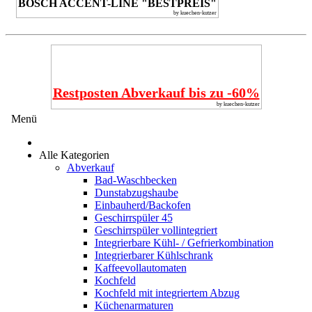
BOSCH ACCENT-LINE "BESTPREIS"
by kuechen-kutzer
Restposten Abverkauf bis zu -60%
by kuechen-kutzer
Menü
Alle Kategorien
Abverkauf
Bad-Waschbecken
Dunstabzugshaube
Einbauherd/Backofen
Geschirrspüler 45
Geschirrspüler vollintegriert
Integrierbare Kühl- / Gefrierkombination
Integrierbarer Kühlschrank
Kaffeevollautomaten
Kochfeld
Kochfeld mit integriertem Abzug
Küchenarmaturen