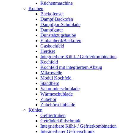
Küchenmaschine
Kochen
Backofenset
Dampf-Backofen
Dampfgar-Schublade
Dampfgarer
Dunstabzugshaube
Einbauherd/Backofen
Gaskochfeld
Herdset
Integrierbare Kühl- / Gefrierkombination
Kochfeld
Kochfeld mit integriertem Abzug
Mikrowelle
Modul Kochfeld
Standherd
Vakuumierschublade
Wärmeschublade
Zubehör
Zubehörschublade
Kühlen
Gefriertruhen
Getränkekühlschrank
Integrierbare Kühl- / Gefrierkombination
Integrierbarer Gefrierschrank