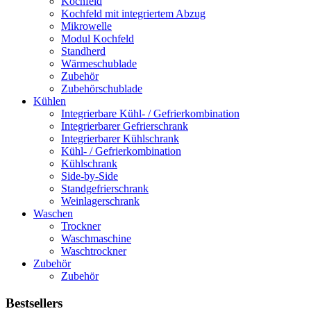
Kochfeld
Kochfeld mit integriertem Abzug
Mikrowelle
Modul Kochfeld
Standherd
Wärmeschublade
Zubehör
Zubehörschublade
Kühlen
Integrierbare Kühl- / Gefrierkombination
Integrierbarer Gefrierschrank
Integrierbarer Kühlschrank
Kühl- / Gefrierkombination
Kühlschrank
Side-by-Side
Standgefrierschrank
Weinlagerschrank
Waschen
Trockner
Waschmaschine
Waschtrockner
Zubehör
Zubehör
Bestsellers