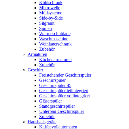
Kühlschrank
Mikrowelle
Müllsysteme
Side-by-Side
Silgranit
Spülen
Wärmeschublade
Waschmaschine
Weinlagerschrank
Zubehör
Armaturen
Küchenarmaturen
Zubehör
Geschirr
Freistehender Geschirrspüler
Geschirrspüler
Geschirrspüler 45
Geschirrspüler teilintegriert
Geschirrspüler vollintegriert
Gläserspüler
Standgeschirrspüler
Unterbau-Geschirrspüler
Zubehör
Haushaltsgeräte
Kaffeevollautomaten