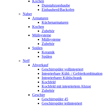
Kochen
Dunstabzugshaube
Einbauherd/Backofen
Naber
Armaturen
Küchenarmaturen
Kochen
Zubehör
Müllsysteme
Müllsysteme
Zubehör
Spülen
Keramik
Spülen
Neff
Abverkauf
Geschirrspüler vollintegriert
Integrierbare Kühl- / Gefrierkombination
Integrierbarer Kühlschrank
Kochfeld
Kochfeld mit integriertem Abzug
Zubehör
Geschirr
Geschirrspüler 45
Geschirrspüler teilintegriert