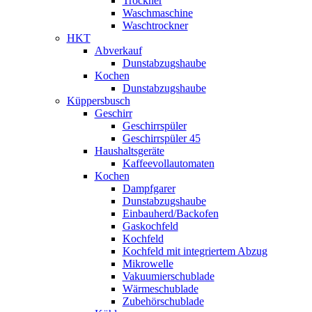
Trockner
Waschmaschine
Waschtrockner
HKT
Abverkauf
Dunstabzugshaube
Kochen
Dunstabzugshaube
Küppersbusch
Geschirr
Geschirrspüler
Geschirrspüler 45
Haushaltsgeräte
Kaffeevollautomaten
Kochen
Dampfgarer
Dunstabzugshaube
Einbauherd/Backofen
Gaskochfeld
Kochfeld
Kochfeld mit integriertem Abzug
Mikrowelle
Vakuumierschublade
Wärmeschublade
Zubehörschublade