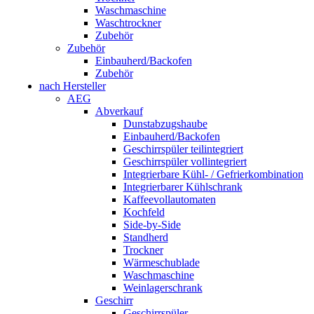
Waschmaschine
Waschtrockner
Zubehör
Zubehör
Einbauherd/Backofen
Zubehör
nach Hersteller
AEG
Abverkauf
Dunstabzugshaube
Einbauherd/Backofen
Geschirrspüler teilintegriert
Geschirrspüler vollintegriert
Integrierbare Kühl- / Gefrierkombination
Integrierbarer Kühlschrank
Kaffeevollautomaten
Kochfeld
Side-by-Side
Standherd
Trockner
Wärmeschublade
Waschmaschine
Weinlagerschrank
Geschirr
Geschirrspüler