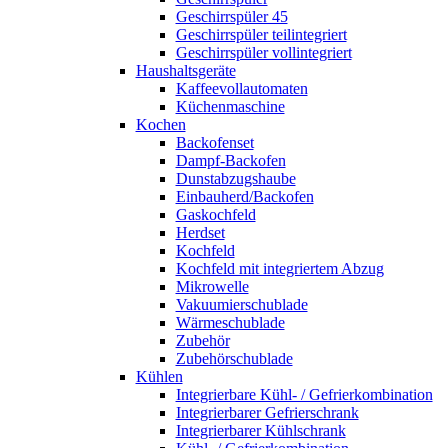
Geschirrspüler 45
Geschirrspüler teilintegriert
Geschirrspüler vollintegriert
Haushaltsgeräte
Kaffeevollautomaten
Küchenmaschine
Kochen
Backofenset
Dampf-Backofen
Dunstabzugshaube
Einbauherd/Backofen
Gaskochfeld
Herdset
Kochfeld
Kochfeld mit integriertem Abzug
Mikrowelle
Vakuumierschublade
Wärmeschublade
Zubehör
Zubehörschublade
Kühlen
Integrierbare Kühl- / Gefrierkombination
Integrierbarer Gefrierschrank
Integrierbarer Kühlschrank