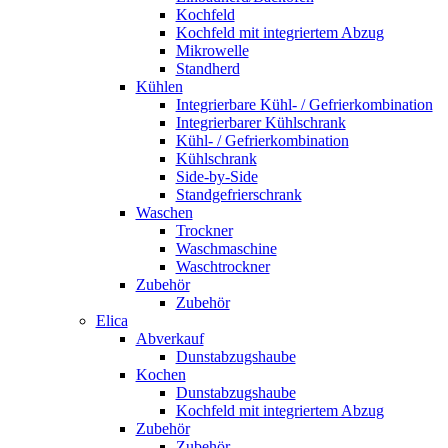
Kochfeld
Kochfeld mit integriertem Abzug
Mikrowelle
Standherd
Kühlen
Integrierbare Kühl- / Gefrierkombination
Integrierbarer Kühlschrank
Kühl- / Gefrierkombination
Kühlschrank
Side-by-Side
Standgefrierschrank
Waschen
Trockner
Waschmaschine
Waschtrockner
Zubehör
Zubehör
Elica
Abverkauf
Dunstabzugshaube
Kochen
Dunstabzugshaube
Kochfeld mit integriertem Abzug
Zubehör
Zubehör