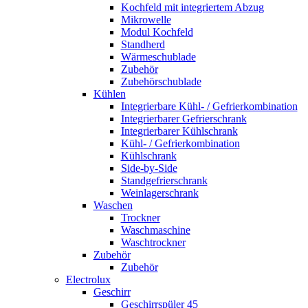
Kochfeld mit integriertem Abzug
Mikrowelle
Modul Kochfeld
Standherd
Wärmeschublade
Zubehör
Zubehörschublade
Kühlen
Integrierbare Kühl- / Gefrierkombination
Integrierbarer Gefrierschrank
Integrierbarer Kühlschrank
Kühl- / Gefrierkombination
Kühlschrank
Side-by-Side
Standgefrierschrank
Weinlagerschrank
Waschen
Trockner
Waschmaschine
Waschtrockner
Zubehör
Zubehör
Electrolux
Geschirr
Geschirrspüler 45