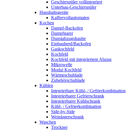
Geschirrspüler vollintegriert
Unterbau-Geschirrspüler
Haushaltsgeräte
Kaffeevollautomaten
Kochen
Dampf-Backofen
Dampfgarer
Dunstabzugshaube
Einbauherd/Backofen
Gaskochfeld
Kochfeld
Kochfeld mit integriertem Abzug
Mikrowelle
Modul Kochfeld
Wärmeschublade
Zubehörschublade
Kühlen
Integrierbare Kühl- / Gefrierkombination
Integrierbarer Gefrierschrank
Integrierbarer Kühlschrank
Kühl- / Gefrierkombination
Side-by-Side
Weinlagerschrank
Waschen
Trockner