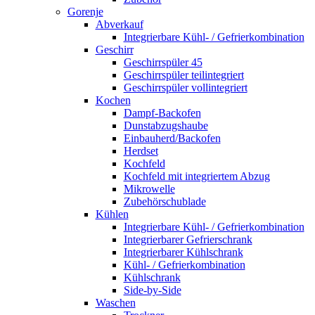
Gorenje
Abverkauf
Integrierbare Kühl- / Gefrierkombination
Geschirr
Geschirrspüler 45
Geschirrspüler teilintegriert
Geschirrspüler vollintegriert
Kochen
Dampf-Backofen
Dunstabzugshaube
Einbauherd/Backofen
Herdset
Kochfeld
Kochfeld mit integriertem Abzug
Mikrowelle
Zubehörschublade
Kühlen
Integrierbare Kühl- / Gefrierkombination
Integrierbarer Gefrierschrank
Integrierbarer Kühlschrank
Kühl- / Gefrierkombination
Kühlschrank
Side-by-Side
Waschen