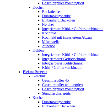
Geschirrspüler vollintegriert
Kochen
Backofenset
Dunstabzugshaube
Einbauherd/Backofen
Herdset
Integrierbare Kühl- / Gefrierkombination
Kochfeld
Kochfeld mit integriertem Abzug
Mikrowelle
Zubehör
Kühlen
Integrierbare Kühl- / Gefrierkombination
Integrierbarer Gefrierschrank
Integrierbarer Kühlschrank
Kühl- / Gefrierkombination
Elektra Bregenz
Geschirr
Geschirrspüler 45
Geschirrspüler teilintegriert
Geschirrspüler vollintegriert
Standgeschirrspüler
Kochen
Dunstabzugshaube
Einbauherd/Backofen