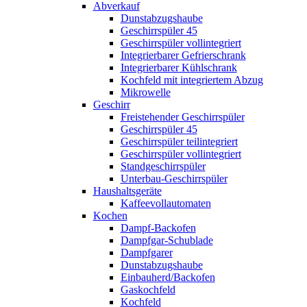
Abverkauf
Dunstabzugshaube
Geschirrspüler 45
Geschirrspüler vollintegriert
Integrierbarer Gefrierschrank
Integrierbarer Kühlschrank
Kochfeld mit integriertem Abzug
Mikrowelle
Geschirr
Freistehender Geschirrspüler
Geschirrspüler 45
Geschirrspüler teilintegriert
Geschirrspüler vollintegriert
Standgeschirrspüler
Unterbau-Geschirrspüler
Haushaltsgeräte
Kaffeevollautomaten
Kochen
Dampf-Backofen
Dampfgar-Schublade
Dampfgarer
Dunstabzugshaube
Einbauherd/Backofen
Gaskochfeld
Kochfeld