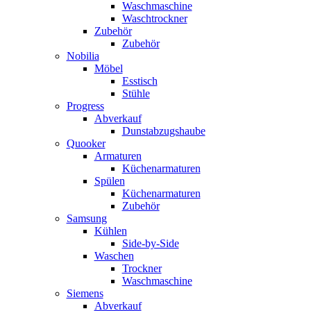
Waschmaschine
Waschtrockner
Zubehör
Zubehör
Nobilia
Möbel
Esstisch
Stühle
Progress
Abverkauf
Dunstabzugshaube
Quooker
Armaturen
Küchenarmaturen
Spülen
Küchenarmaturen
Zubehör
Samsung
Kühlen
Side-by-Side
Waschen
Trockner
Waschmaschine
Siemens
Abverkauf