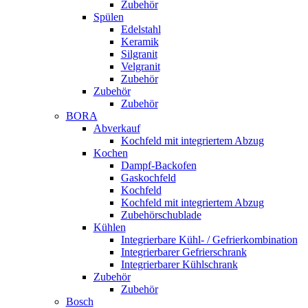
Zubehör
Spülen
Edelstahl
Keramik
Silgranit
Velgranit
Zubehör
Zubehör
Zubehör
BORA
Abverkauf
Kochfeld mit integriertem Abzug
Kochen
Dampf-Backofen
Gaskochfeld
Kochfeld
Kochfeld mit integriertem Abzug
Zubehörschublade
Kühlen
Integrierbare Kühl- / Gefrierkombination
Integrierbarer Gefrierschrank
Integrierbarer Kühlschrank
Zubehör
Zubehör
Bosch