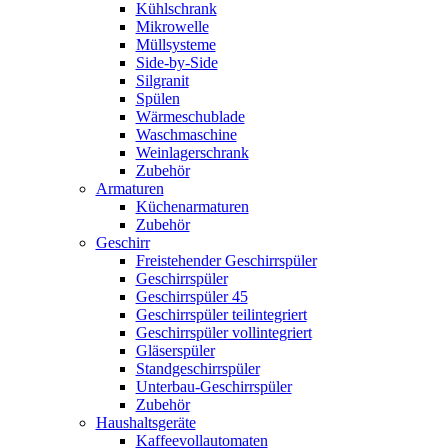
Kühlschrank
Mikrowelle
Müllsysteme
Side-by-Side
Silgranit
Spülen
Wärmeschublade
Waschmaschine
Weinlagerschrank
Zubehör
Armaturen
Küchenarmaturen
Zubehör
Geschirr
Freistehender Geschirrspüler
Geschirrspüler
Geschirrspüler 45
Geschirrspüler teilintegriert
Geschirrspüler vollintegriert
Gläserspüler
Standgeschirrspüler
Unterbau-Geschirrspüler
Zubehör
Haushaltsgeräte
Kaffeevollautomaten