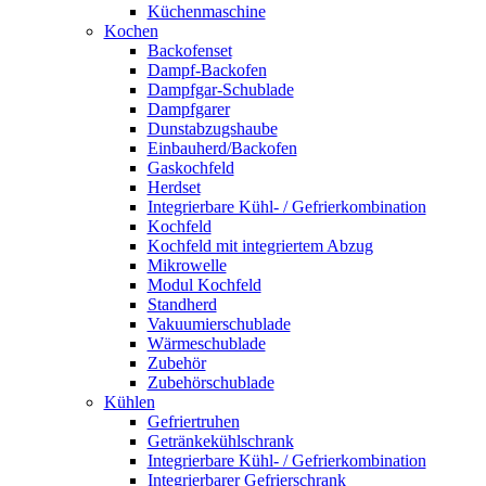
Küchenmaschine
Kochen
Backofenset
Dampf-Backofen
Dampfgar-Schublade
Dampfgarer
Dunstabzugshaube
Einbauherd/Backofen
Gaskochfeld
Herdset
Integrierbare Kühl- / Gefrierkombination
Kochfeld
Kochfeld mit integriertem Abzug
Mikrowelle
Modul Kochfeld
Standherd
Vakuumierschublade
Wärmeschublade
Zubehör
Zubehörschublade
Kühlen
Gefriertruhen
Getränkekühlschrank
Integrierbare Kühl- / Gefrierkombination
Integrierbarer Gefrierschrank