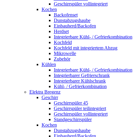
Geschirrspüler vollintegriert
Kochen
Backofenset
Dunstabzugshaube
Einbauherd/Backofen
Herdset
Integrierbare Kühl- / Gefrierkombination
Kochfeld
Kochfeld mit integriertem Abzug
Mikrowelle
Zubehör
Kühlen
Integrierbare Kühl- / Gefrierkombination
Integrierbarer Gefrierschrank
Integrierbarer Kühlschrank
Kühl- / Gefrierkombination
Elektra Bregenz
Geschirr
Geschirrspüler 45
Geschirrspüler teilintegriert
Geschirrspüler vollintegriert
Standgeschirrspüler
Kochen
Dunstabzugshaube
Einbauherd/Backofen