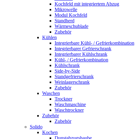
Kochfeld mit integriertem Abzug
Mikrowelle
Modul Kochfeld
Standherd
Wärmeschublade
Zubehör
Kühlen
Integrierbare Kühl- / Gefrierkombination
Integrierbarer Gefrierschrank
Integrierbarer Kühlschrank
Kühl- / Gefrierkombination
Kühlschrank
Side-by-Side
Standgefrierschrank
Weinlagerschrank
Zubehör
Waschen
Trockner
Waschmaschine
Waschtrockner
Zubehör
Zubehör
Solido
Kochen
Dunstabzugshaube