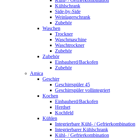
Kühl- / Gefrierkombination
Kühlschrank
Side-by-Side
Weinlagerschrank
Zubehör
Waschen
Trockner
Waschmaschine
Waschtrockner
Zubehör
Zubehör
Einbauherd/Backofen
Zubehör
Amica
Geschirr
Geschirrspüler 45
Geschirrspüler vollintegriert
Kochen
Einbauherd/Backofen
Herdset
Kochfeld
Kühlen
Integrierbare Kühl- / Gefrierkombination
Integrierbarer Kühlschrank
Kühl- / Gefrierkombination