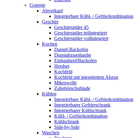
Gorenje
Abverkauf
Integrierbare Kühl- / Gefrierkombination
Geschirr
Geschirrspüler 45
Geschirrspüler teilintegriert
Geschirrspüler vollintegriert
Kochen
Dampf-Backofen
Dunstabzugshaube
Einbauherd/Backofen
Herdset
Kochfeld
Kochfeld mit integriertem Abzug
Mikrowelle
Zubehörschublade
Kühlen
Integrierbare Kühl- / Gefrierkombination
Integrierbarer Gefrierschrank
Integrierbarer Kühlschrank
Kühl- / Gefrierkombination
Kühlschrank
Side-by-Side
Waschen