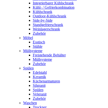
Integrierbarer Kühlschrank
Kühl- / Gefrierkombination
Kühlschrank
Outdoor-Kühlschrank
Side-by-Side
Standgefrierschrank
Weinlagerschrank
Zubehör
Möbel
Esstisch
Stühle
Müllsysteme
Freistehende Behälter
Müllsysteme
Zubehör
Spülen
Edelstahl
Keramik
Küchenarmaturen
Silgranit
Spülen
Velgranit
Zubehör
Waschen
Trockner