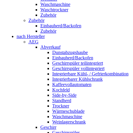
Waschmaschine
Waschtrockner
Zubehör
Zubehör
Einbauherd/Backofen
Zubehör
nach Hersteller
AEG
Abverkauf
Dunstabzugshaube
Einbauherd/Backofen
Geschirrspüler teilintegriert
Geschirrspüler vollintegriert
Integrierbare Kühl- / Gefrierkombination
Integrierbarer Kühlschrank
Kaffeevollautomaten
Kochfeld
Side-by-Side
Standherd
Trockner
Wärmeschublade
Waschmaschine
Weinlagerschrank
Geschirr
Geschirrspüler