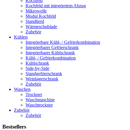
Kochfeld
Kochfeld mit integriertem Abzug
Mikrowelle
Modul Kochfeld
Standherd
Wärmeschublade
Zubehör
Kühlen
Integrierbare Kühl- / Gefrierkombination
Integrierbarer Gefrierschrank
Integrierbarer Kühlschrank
Kühl- / Gefrierkombination
Kühlschrank
Side-by-Side
Standgefrierschrank
Weinlagerschrank
Zubehör
Waschen
Trockner
Waschmaschine
Waschtrockner
Zubehör
Zubehör
Bestsellers