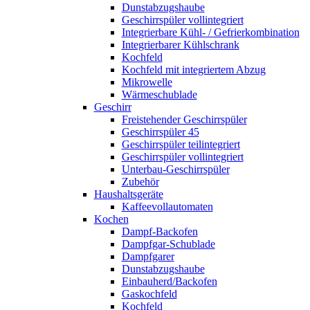
Dunstabzugshaube
Geschirrspüler vollintegriert
Integrierbare Kühl- / Gefrierkombination
Integrierbarer Kühlschrank
Kochfeld
Kochfeld mit integriertem Abzug
Mikrowelle
Wärmeschublade
Geschirr
Freistehender Geschirrspüler
Geschirrspüler 45
Geschirrspüler teilintegriert
Geschirrspüler vollintegriert
Unterbau-Geschirrspüler
Zubehör
Haushaltsgeräte
Kaffeevollautomaten
Kochen
Dampf-Backofen
Dampfgar-Schublade
Dampfgarer
Dunstabzugshaube
Einbauherd/Backofen
Gaskochfeld
Kochfeld