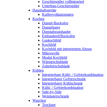
Geschirrspüler vollintegriert
Unterbau-Geschirrspüler
Haushaltsgeräte
Kaffeevollautomaten
Kochen
Dampf-Backofen
Dampfgarer
Dunstabzugshaube
Einbauherd/Backofen
Gaskochfeld
Kochfeld
Kochfeld mit integriertem Abzug
Mikrowelle
Modul Kochfeld
Wärmeschublade
Zubehörschublade
Kühlen
Integrierbare Kühl- / Gefrierkombination
Integrierbarer Gefrierschrank
Integrierbarer Kühlschrank
Kühl- / Gefrierkombination
Side-by-Side
Weinlagerschrank
Waschen
Trockner