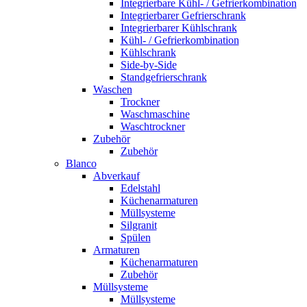
Integrierbare Kühl- / Gefrierkombination
Integrierbarer Gefrierschrank
Integrierbarer Kühlschrank
Kühl- / Gefrierkombination
Kühlschrank
Side-by-Side
Standgefrierschrank
Waschen
Trockner
Waschmaschine
Waschtrockner
Zubehör
Zubehör
Blanco
Abverkauf
Edelstahl
Küchenarmaturen
Müllsysteme
Silgranit
Spülen
Armaturen
Küchenarmaturen
Zubehör
Müllsysteme
Müllsysteme