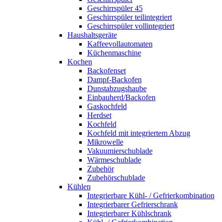
Geschirrspüler 45
Geschirrspüler teilintegriert
Geschirrspüler vollintegriert
Haushaltsgeräte
Kaffeevollautomaten
Küchenmaschine
Kochen
Backofenset
Dampf-Backofen
Dunstabzugshaube
Einbauherd/Backofen
Gaskochfeld
Herdset
Kochfeld
Kochfeld mit integriertem Abzug
Mikrowelle
Vakuumierschublade
Wärmeschublade
Zubehör
Zubehörschublade
Kühlen
Integrierbare Kühl- / Gefrierkombination
Integrierbarer Gefrierschrank
Integrierbarer Kühlschrank