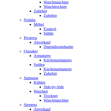
Waschmaschine
Waschtrockner
Zubehör
Zubehör
Nobilia
Möbel
Esstisch
Stühle
Progress
Abverkauf
Dunstabzugshaube
Quooker
Armaturen
Küchenarmaturen
Spülen
Küchenarmaturen
Zubehör
Samsung
Kühlen
Side-by-Side
Waschen
Trockner
Waschmaschine
Siemens
Abverkauf