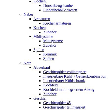
Kochen
Dunstabzugshaube
Einbauherd/Backofen
Naber
Armaturen
Küchenarmaturen
Kochen
Zubehör
Müllsysteme
Müllsysteme
Zubehör
Spülen
Keramik
Spülen
Neff
Abverkauf
Geschirrspüler vollintegriert
Integrierbare Kühl- / Gefrierkombination
Integrierbarer Kühlschrank
Kochfeld
Kochfeld mit integriertem Abzug
Zubehör
Geschirr
Geschirrspüler 45
Geschirrspüler teilintegriert