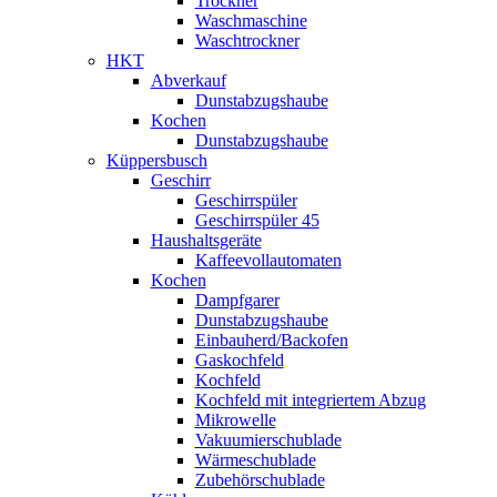
Trockner
Waschmaschine
Waschtrockner
HKT
Abverkauf
Dunstabzugshaube
Kochen
Dunstabzugshaube
Küppersbusch
Geschirr
Geschirrspüler
Geschirrspüler 45
Haushaltsgeräte
Kaffeevollautomaten
Kochen
Dampfgarer
Dunstabzugshaube
Einbauherd/Backofen
Gaskochfeld
Kochfeld
Kochfeld mit integriertem Abzug
Mikrowelle
Vakuumierschublade
Wärmeschublade
Zubehörschublade