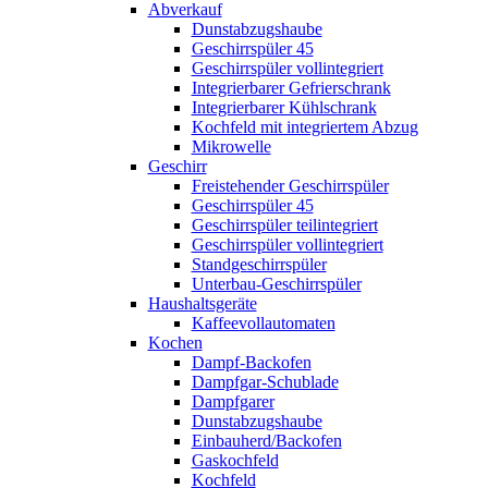
Abverkauf
Dunstabzugshaube
Geschirrspüler 45
Geschirrspüler vollintegriert
Integrierbarer Gefrierschrank
Integrierbarer Kühlschrank
Kochfeld mit integriertem Abzug
Mikrowelle
Geschirr
Freistehender Geschirrspüler
Geschirrspüler 45
Geschirrspüler teilintegriert
Geschirrspüler vollintegriert
Standgeschirrspüler
Unterbau-Geschirrspüler
Haushaltsgeräte
Kaffeevollautomaten
Kochen
Dampf-Backofen
Dampfgar-Schublade
Dampfgarer
Dunstabzugshaube
Einbauherd/Backofen
Gaskochfeld
Kochfeld