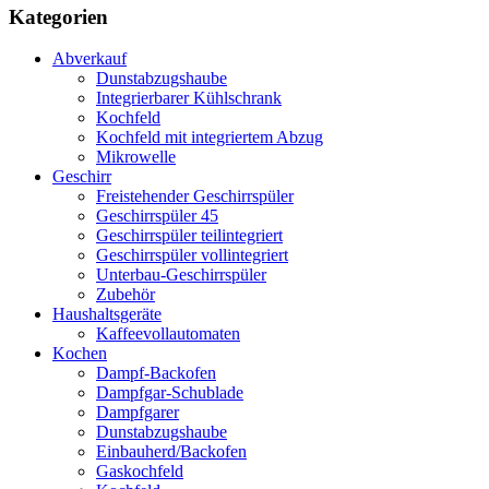
Kategorien
Abverkauf
Dunstabzugshaube
Integrierbarer Kühlschrank
Kochfeld
Kochfeld mit integriertem Abzug
Mikrowelle
Geschirr
Freistehender Geschirrspüler
Geschirrspüler 45
Geschirrspüler teilintegriert
Geschirrspüler vollintegriert
Unterbau-Geschirrspüler
Zubehör
Haushaltsgeräte
Kaffeevollautomaten
Kochen
Dampf-Backofen
Dampfgar-Schublade
Dampfgarer
Dunstabzugshaube
Einbauherd/Backofen
Gaskochfeld