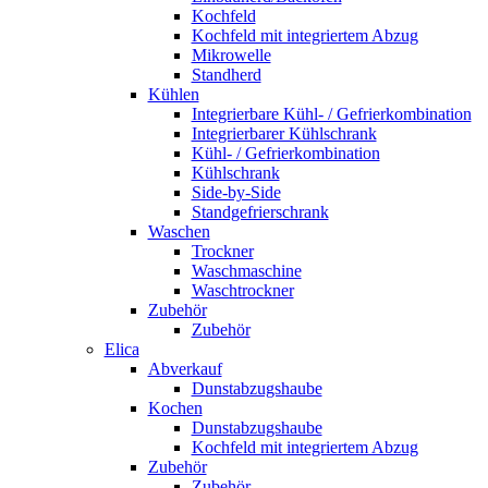
Kochfeld
Kochfeld mit integriertem Abzug
Mikrowelle
Standherd
Kühlen
Integrierbare Kühl- / Gefrierkombination
Integrierbarer Kühlschrank
Kühl- / Gefrierkombination
Kühlschrank
Side-by-Side
Standgefrierschrank
Waschen
Trockner
Waschmaschine
Waschtrockner
Zubehör
Zubehör
Elica
Abverkauf
Dunstabzugshaube
Kochen
Dunstabzugshaube
Kochfeld mit integriertem Abzug
Zubehör
Zubehör