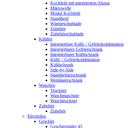
Kochfeld mit integriertem Abzug
Mikrowelle
Modul Kochfeld
Standherd
Wärmeschublade
Zubehör
Zubehörschublade
Kühlen
Integrierbare Kühl- / Gefrierkombination
Integrierbarer Gefrierschrank
Integrierbarer Kühlschrank
Kühl- / Gefrierkombination
Kühlschrank
Side-by-Side
Standgefrierschrank
Weinlagerschrank
Waschen
Trockner
Waschmaschine
Waschtrockner
Zubehör
Zubehör
Electrolux
Geschirr
Geschirrspüler 45