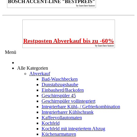
BOSCH ACCENT-LINE "BESTPREIS"
by kuechen-kutzer
Restposten Abverkauf bis zu -60%
by kuechen-kutzer
Menü
Alle Kategorien
Abverkauf
Bad-Waschbecken
Dunstabzugshaube
Einbauherd/Backofen
Geschirrspüler 45
Geschirrspüler vollintegriert
Integrierbare Kühl- / Gefrierkombination
Integrierbarer Kühlschrank
Kaffeevollautomaten
Kochfeld
Kochfeld mit integriertem Abzug
Küchenarmaturen