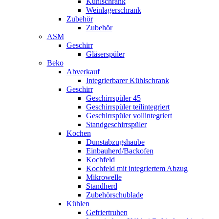
Kühlschrank
Weinlagerschrank
Zubehör
Zubehör
ASM
Geschirr
Gläserspüler
Beko
Abverkauf
Integrierbarer Kühlschrank
Geschirr
Geschirrspüler 45
Geschirrspüler teilintegriert
Geschirrspüler vollintegriert
Standgeschirrspüler
Kochen
Dunstabzugshaube
Einbauherd/Backofen
Kochfeld
Kochfeld mit integriertem Abzug
Mikrowelle
Standherd
Zubehörschublade
Kühlen
Gefriertruhen