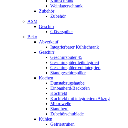
Kühlschrank
Weinlagerschrank
Zubehör
Zubehör
ASM
Geschirr
Gläserspüler
Beko
Abverkauf
Integrierbarer Kühlschrank
Geschirr
Geschirrspüler 45
Geschirrspüler teilintegriert
Geschirrspüler vollintegriert
Standgeschirrspüler
Kochen
Dunstabzugshaube
Einbauherd/Backofen
Kochfeld
Kochfeld mit integriertem Abzug
Mikrowelle
Standherd
Zubehörschublade
Kühlen
Gefriertruhen