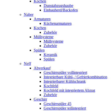
Kochen
Dunstabzugshaube
Einbauherd/Backofen
Naber
Armaturen
Küchenarmaturen
Kochen
Zubehör
Müllsysteme
Müllsysteme
Zubehör
Spülen
Keramik
Spülen
Neff
Abverkauf
Geschirrspüler vollintegriert
Integrierbare Kühl- / Gefrierkombination
Integrierbarer Kühlschrank
Kochfeld
Kochfeld mit integriertem Abzug
Zubehör
Geschirr
Geschirrspüler 45
Geschirrspüler teilintegriert