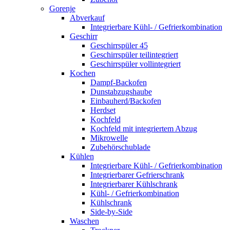
Gorenje
Abverkauf
Integrierbare Kühl- / Gefrierkombination
Geschirr
Geschirrspüler 45
Geschirrspüler teilintegriert
Geschirrspüler vollintegriert
Kochen
Dampf-Backofen
Dunstabzugshaube
Einbauherd/Backofen
Herdset
Kochfeld
Kochfeld mit integriertem Abzug
Mikrowelle
Zubehörschublade
Kühlen
Integrierbare Kühl- / Gefrierkombination
Integrierbarer Gefrierschrank
Integrierbarer Kühlschrank
Kühl- / Gefrierkombination
Kühlschrank
Side-by-Side
Waschen