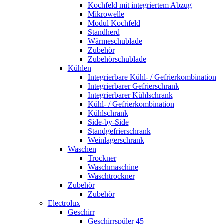
Kochfeld mit integriertem Abzug
Mikrowelle
Modul Kochfeld
Standherd
Wärmeschublade
Zubehör
Zubehörschublade
Kühlen
Integrierbare Kühl- / Gefrierkombination
Integrierbarer Gefrierschrank
Integrierbarer Kühlschrank
Kühl- / Gefrierkombination
Kühlschrank
Side-by-Side
Standgefrierschrank
Weinlagerschrank
Waschen
Trockner
Waschmaschine
Waschtrockner
Zubehör
Zubehör
Electrolux
Geschirr
Geschirrspüler 45