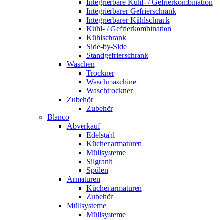
Integrierbare Kühl- / Gefrierkombination
Integrierbarer Gefrierschrank
Integrierbarer Kühlschrank
Kühl- / Gefrierkombination
Kühlschrank
Side-by-Side
Standgefrierschrank
Waschen
Trockner
Waschmaschine
Waschtrockner
Zubehör
Zubehör
Blanco
Abverkauf
Edelstahl
Küchenarmaturen
Müllsysteme
Silgranit
Spülen
Armaturen
Küchenarmaturen
Zubehör
Müllsysteme
Müllsysteme