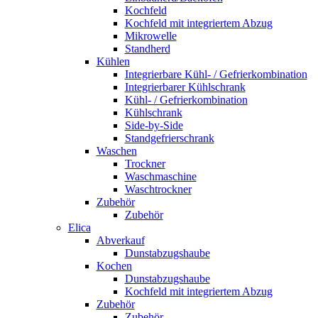
Kochfeld
Kochfeld mit integriertem Abzug
Mikrowelle
Standherd
Kühlen
Integrierbare Kühl- / Gefrierkombination
Integrierbarer Kühlschrank
Kühl- / Gefrierkombination
Kühlschrank
Side-by-Side
Standgefrierschrank
Waschen
Trockner
Waschmaschine
Waschtrockner
Zubehör
Zubehör
Elica
Abverkauf
Dunstabzugshaube
Kochen
Dunstabzugshaube
Kochfeld mit integriertem Abzug
Zubehör
Zubehör