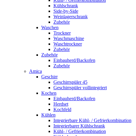
Kühl- / Gefrierkombination
Kühlschrank
Side-by-Side
Weinlagerschrank
Zubehör
Waschen
Trockner
Waschmaschine
Waschtrockner
Zubehör
Zubehör
Einbauherd/Backofen
Zubehör
Amica
Geschirr
Geschirrspüler 45
Geschirrspüler vollintegriert
Kochen
Einbauherd/Backofen
Herdset
Kochfeld
Kühlen
Integrierbare Kühl- / Gefrierkombination
Integrierbarer Kühlschrank
Kühl- / Gefrierkombination