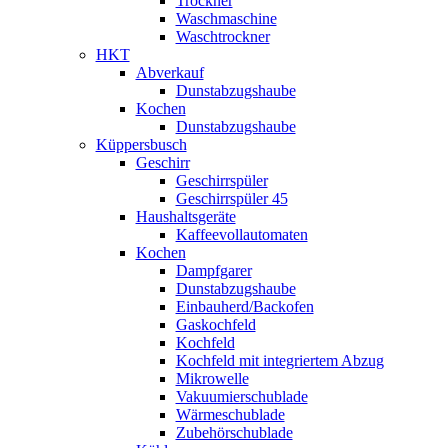
Trockner
Waschmaschine
Waschtrockner
HKT
Abverkauf
Dunstabzugshaube
Kochen
Dunstabzugshaube
Küppersbusch
Geschirr
Geschirrspüler
Geschirrspüler 45
Haushaltsgeräte
Kaffeevollautomaten
Kochen
Dampfgarer
Dunstabzugshaube
Einbauherd/Backofen
Gaskochfeld
Kochfeld
Kochfeld mit integriertem Abzug
Mikrowelle
Vakuumierschublade
Wärmeschublade
Zubehörschublade