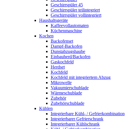
Geschirrspüler 45
Geschirrspüler teilintegriert
Geschirrspüler vollintegriert
Haushaltsgeräte
Kaffeevollautomaten
Küchenmaschine
Kochen
Backofenset
Dampf-Backofen
Dunstabzugshaube
Einbauherd/Backofen
Gaskochfeld
Herdset
Kochfeld
Kochfeld mit integriertem Abzug
Mikrowelle
Vakuumierschublade
Wärmeschublade
Zubehör
Zubehörschublade
Kühlen
Integrierbare Kühl- / Gefrierkombination
Integrierbarer Gefrierschrank
Integrierbarer Kühlschrank