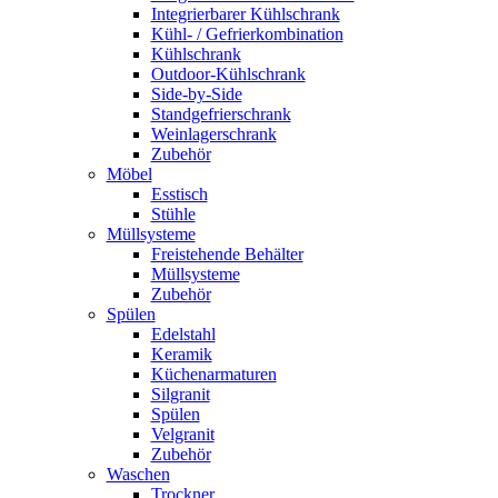
Integrierbarer Kühlschrank
Kühl- / Gefrierkombination
Kühlschrank
Outdoor-Kühlschrank
Side-by-Side
Standgefrierschrank
Weinlagerschrank
Zubehör
Möbel
Esstisch
Stühle
Müllsysteme
Freistehende Behälter
Müllsysteme
Zubehör
Spülen
Edelstahl
Keramik
Küchenarmaturen
Silgranit
Spülen
Velgranit
Zubehör
Waschen
Trockner