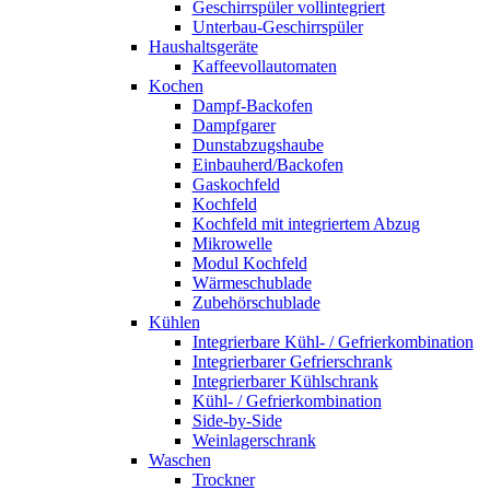
Geschirrspüler vollintegriert
Unterbau-Geschirrspüler
Haushaltsgeräte
Kaffeevollautomaten
Kochen
Dampf-Backofen
Dampfgarer
Dunstabzugshaube
Einbauherd/Backofen
Gaskochfeld
Kochfeld
Kochfeld mit integriertem Abzug
Mikrowelle
Modul Kochfeld
Wärmeschublade
Zubehörschublade
Kühlen
Integrierbare Kühl- / Gefrierkombination
Integrierbarer Gefrierschrank
Integrierbarer Kühlschrank
Kühl- / Gefrierkombination
Side-by-Side
Weinlagerschrank
Waschen
Trockner