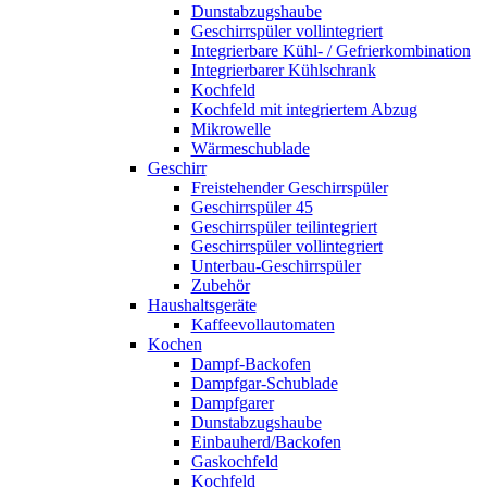
Dunstabzugshaube
Geschirrspüler vollintegriert
Integrierbare Kühl- / Gefrierkombination
Integrierbarer Kühlschrank
Kochfeld
Kochfeld mit integriertem Abzug
Mikrowelle
Wärmeschublade
Geschirr
Freistehender Geschirrspüler
Geschirrspüler 45
Geschirrspüler teilintegriert
Geschirrspüler vollintegriert
Unterbau-Geschirrspüler
Zubehör
Haushaltsgeräte
Kaffeevollautomaten
Kochen
Dampf-Backofen
Dampfgar-Schublade
Dampfgarer
Dunstabzugshaube
Einbauherd/Backofen
Gaskochfeld
Kochfeld