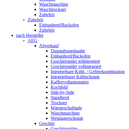
Waschmaschine
Waschtrockner
Zubehör
Zubehör
Einbauherd/Backofen
Zubehör
nach Hersteller
AEG
Abverkauf
Dunstabzugshaube
Einbauherd/Backofen
Geschirrspüler teilintegriert
Geschirrspüler vollintegriert
Integrierbare Kühl- / Gefrierkombination
Integrierbarer Kühlschrank
Kaffeevollautomaten
Kochfeld
Side-by-Side
Standherd
Trockner
Wärmeschublade
Waschmaschine
Weinlagerschrank
Geschirr
Geschirrspüler