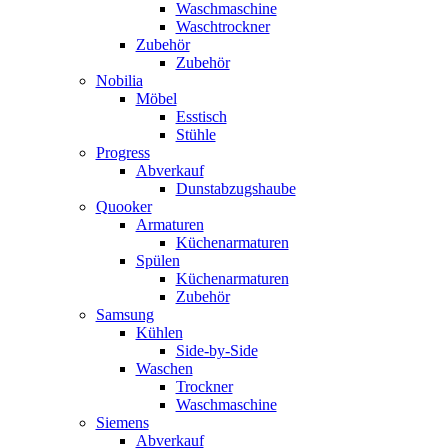
Waschmaschine
Waschtrockner
Zubehör
Zubehör
Nobilia
Möbel
Esstisch
Stühle
Progress
Abverkauf
Dunstabzugshaube
Quooker
Armaturen
Küchenarmaturen
Spülen
Küchenarmaturen
Zubehör
Samsung
Kühlen
Side-by-Side
Waschen
Trockner
Waschmaschine
Siemens
Abverkauf