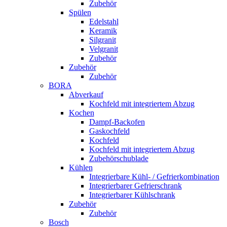
Zubehör
Spülen
Edelstahl
Keramik
Silgranit
Velgranit
Zubehör
Zubehör
Zubehör
BORA
Abverkauf
Kochfeld mit integriertem Abzug
Kochen
Dampf-Backofen
Gaskochfeld
Kochfeld
Kochfeld mit integriertem Abzug
Zubehörschublade
Kühlen
Integrierbare Kühl- / Gefrierkombination
Integrierbarer Gefrierschrank
Integrierbarer Kühlschrank
Zubehör
Zubehör
Bosch