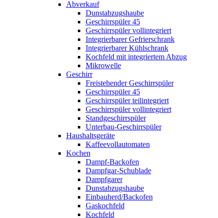
Abverkauf
Dunstabzugshaube
Geschirrspüler 45
Geschirrspüler vollintegriert
Integrierbarer Gefrierschrank
Integrierbarer Kühlschrank
Kochfeld mit integriertem Abzug
Mikrowelle
Geschirr
Freistehender Geschirrspüler
Geschirrspüler 45
Geschirrspüler teilintegriert
Geschirrspüler vollintegriert
Standgeschirrspüler
Unterbau-Geschirrspüler
Haushaltsgeräte
Kaffeevollautomaten
Kochen
Dampf-Backofen
Dampfgar-Schublade
Dampfgarer
Dunstabzugshaube
Einbauherd/Backofen
Gaskochfeld
Kochfeld