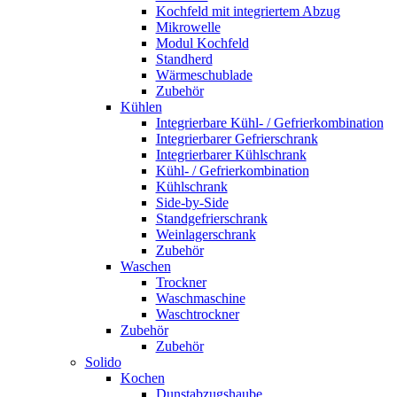
Kochfeld mit integriertem Abzug
Mikrowelle
Modul Kochfeld
Standherd
Wärmeschublade
Zubehör
Kühlen
Integrierbare Kühl- / Gefrierkombination
Integrierbarer Gefrierschrank
Integrierbarer Kühlschrank
Kühl- / Gefrierkombination
Kühlschrank
Side-by-Side
Standgefrierschrank
Weinlagerschrank
Zubehör
Waschen
Trockner
Waschmaschine
Waschtrockner
Zubehör
Zubehör
Solido
Kochen
Dunstabzugshaube