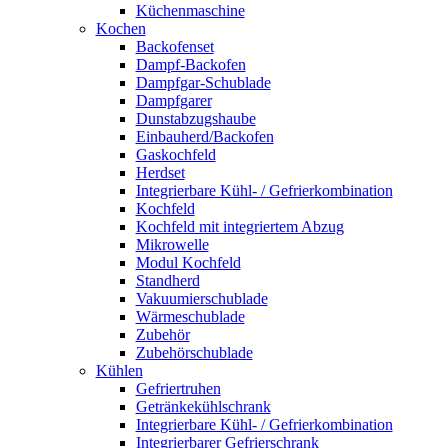
Küchenmaschine
Kochen
Backofenset
Dampf-Backofen
Dampfgar-Schublade
Dampfgarer
Dunstabzugshaube
Einbauherd/Backofen
Gaskochfeld
Herdset
Integrierbare Kühl- / Gefrierkombination
Kochfeld
Kochfeld mit integriertem Abzug
Mikrowelle
Modul Kochfeld
Standherd
Vakuumierschublade
Wärmeschublade
Zubehör
Zubehörschublade
Kühlen
Gefriertruhen
Getränkekühlschrank
Integrierbare Kühl- / Gefrierkombination
Integrierbarer Gefrierschrank