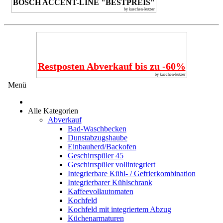
BOSCH ACCENT-LINE "BESTPREIS"
by kuechen-kutzer
Restposten Abverkauf bis zu -60%
by kuechen-kutzer
Menü
Alle Kategorien
Abverkauf
Bad-Waschbecken
Dunstabzugshaube
Einbauherd/Backofen
Geschirrspüler 45
Geschirrspüler vollintegriert
Integrierbare Kühl- / Gefrierkombination
Integrierbarer Kühlschrank
Kaffeevollautomaten
Kochfeld
Kochfeld mit integriertem Abzug
Küchenarmaturen