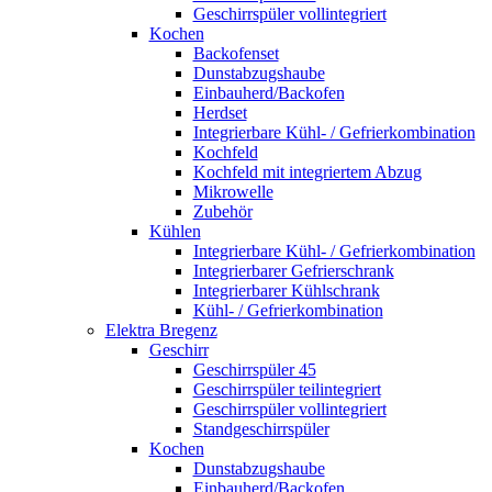
Geschirrspüler vollintegriert
Kochen
Backofenset
Dunstabzugshaube
Einbauherd/Backofen
Herdset
Integrierbare Kühl- / Gefrierkombination
Kochfeld
Kochfeld mit integriertem Abzug
Mikrowelle
Zubehör
Kühlen
Integrierbare Kühl- / Gefrierkombination
Integrierbarer Gefrierschrank
Integrierbarer Kühlschrank
Kühl- / Gefrierkombination
Elektra Bregenz
Geschirr
Geschirrspüler 45
Geschirrspüler teilintegriert
Geschirrspüler vollintegriert
Standgeschirrspüler
Kochen
Dunstabzugshaube
Einbauherd/Backofen