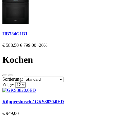
HB734G1B1
€ 588.50
€ 799.00
-26%
Kochen
Sortierung:
Zeige:
Küppersbusch / GKS3820.0ED
€ 949,00