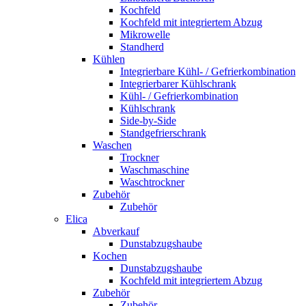
Kochfeld
Kochfeld mit integriertem Abzug
Mikrowelle
Standherd
Kühlen
Integrierbare Kühl- / Gefrierkombination
Integrierbarer Kühlschrank
Kühl- / Gefrierkombination
Kühlschrank
Side-by-Side
Standgefrierschrank
Waschen
Trockner
Waschmaschine
Waschtrockner
Zubehör
Zubehör
Elica
Abverkauf
Dunstabzugshaube
Kochen
Dunstabzugshaube
Kochfeld mit integriertem Abzug
Zubehör
Zubehör