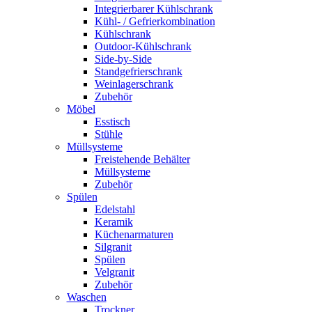
Integrierbarer Kühlschrank
Kühl- / Gefrierkombination
Kühlschrank
Outdoor-Kühlschrank
Side-by-Side
Standgefrierschrank
Weinlagerschrank
Zubehör
Möbel
Esstisch
Stühle
Müllsysteme
Freistehende Behälter
Müllsysteme
Zubehör
Spülen
Edelstahl
Keramik
Küchenarmaturen
Silgranit
Spülen
Velgranit
Zubehör
Waschen
Trockner