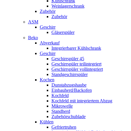
Kühlschrank
Weinlagerschrank
Zubehör
Zubehör
ASM
Geschirr
Gläserspüler
Beko
Abverkauf
Integrierbarer Kühlschrank
Geschirr
Geschirrspüler 45
Geschirrspüler teilintegriert
Geschirrspüler vollintegriert
Standgeschirrspüler
Kochen
Dunstabzugshaube
Einbauherd/Backofen
Kochfeld
Kochfeld mit integriertem Abzug
Mikrowelle
Standherd
Zubehörschublade
Kühlen
Gefriertruhen