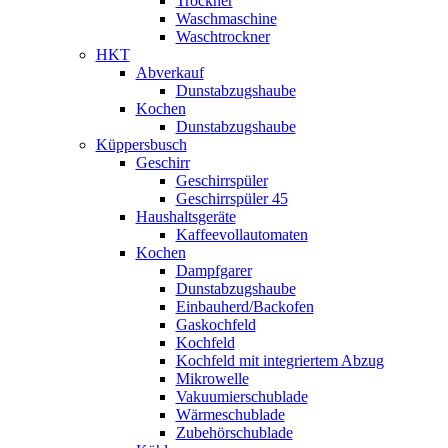
Trockner
Waschmaschine
Waschtrockner
HKT
Abverkauf
Dunstabzugshaube
Kochen
Dunstabzugshaube
Küppersbusch
Geschirr
Geschirrspüler
Geschirrspüler 45
Haushaltsgeräte
Kaffeevollautomaten
Kochen
Dampfgarer
Dunstabzugshaube
Einbauherd/Backofen
Gaskochfeld
Kochfeld
Kochfeld mit integriertem Abzug
Mikrowelle
Vakuumierschublade
Wärmeschublade
Zubehörschublade