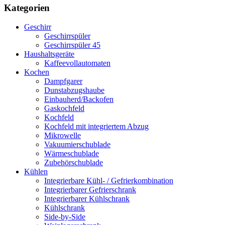
Kategorien
Geschirr
Geschirrspüler
Geschirrspüler 45
Haushaltsgeräte
Kaffeevollautomaten
Kochen
Dampfgarer
Dunstabzugshaube
Einbauherd/Backofen
Gaskochfeld
Kochfeld
Kochfeld mit integriertem Abzug
Mikrowelle
Vakuumierschublade
Wärmeschublade
Zubehörschublade
Kühlen
Integrierbare Kühl- / Gefrierkombination
Integrierbarer Gefrierschrank
Integrierbarer Kühlschrank
Kühlschrank
Side-by-Side