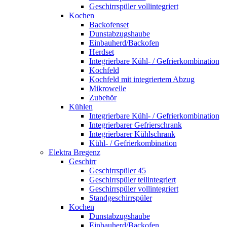
Geschirrspüler vollintegriert
Kochen
Backofenset
Dunstabzugshaube
Einbauherd/Backofen
Herdset
Integrierbare Kühl- / Gefrierkombination
Kochfeld
Kochfeld mit integriertem Abzug
Mikrowelle
Zubehör
Kühlen
Integrierbare Kühl- / Gefrierkombination
Integrierbarer Gefrierschrank
Integrierbarer Kühlschrank
Kühl- / Gefrierkombination
Elektra Bregenz
Geschirr
Geschirrspüler 45
Geschirrspüler teilintegriert
Geschirrspüler vollintegriert
Standgeschirrspüler
Kochen
Dunstabzugshaube
Einbauherd/Backofen