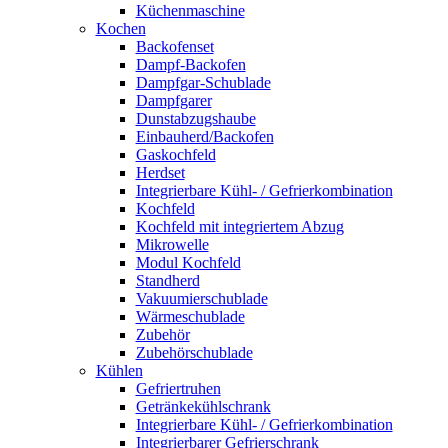
Küchenmaschine
Kochen
Backofenset
Dampf-Backofen
Dampfgar-Schublade
Dampfgarer
Dunstabzugshaube
Einbauherd/Backofen
Gaskochfeld
Herdset
Integrierbare Kühl- / Gefrierkombination
Kochfeld
Kochfeld mit integriertem Abzug
Mikrowelle
Modul Kochfeld
Standherd
Vakuumierschublade
Wärmeschublade
Zubehör
Zubehörschublade
Kühlen
Gefriertruhen
Getränkekühlschrank
Integrierbare Kühl- / Gefrierkombination
Integrierbarer Gefrierschrank