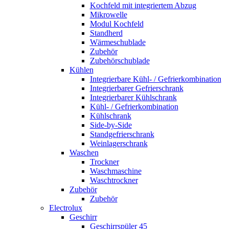
Kochfeld mit integriertem Abzug
Mikrowelle
Modul Kochfeld
Standherd
Wärmeschublade
Zubehör
Zubehörschublade
Kühlen
Integrierbare Kühl- / Gefrierkombination
Integrierbarer Gefrierschrank
Integrierbarer Kühlschrank
Kühl- / Gefrierkombination
Kühlschrank
Side-by-Side
Standgefrierschrank
Weinlagerschrank
Waschen
Trockner
Waschmaschine
Waschtrockner
Zubehör
Zubehör
Electrolux
Geschirr
Geschirrspüler 45