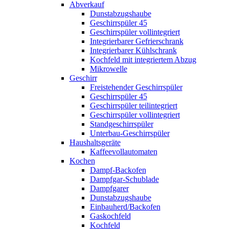
Abverkauf
Dunstabzugshaube
Geschirrspüler 45
Geschirrspüler vollintegriert
Integrierbarer Gefrierschrank
Integrierbarer Kühlschrank
Kochfeld mit integriertem Abzug
Mikrowelle
Geschirr
Freistehender Geschirrspüler
Geschirrspüler 45
Geschirrspüler teilintegriert
Geschirrspüler vollintegriert
Standgeschirrspüler
Unterbau-Geschirrspüler
Haushaltsgeräte
Kaffeevollautomaten
Kochen
Dampf-Backofen
Dampfgar-Schublade
Dampfgarer
Dunstabzugshaube
Einbauherd/Backofen
Gaskochfeld
Kochfeld