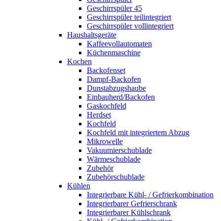
Geschirrspüler 45
Geschirrspüler teilintegriert
Geschirrspüler vollintegriert
Haushaltsgeräte
Kaffeevollautomaten
Küchenmaschine
Kochen
Backofenset
Dampf-Backofen
Dunstabzugshaube
Einbauherd/Backofen
Gaskochfeld
Herdset
Kochfeld
Kochfeld mit integriertem Abzug
Mikrowelle
Vakuumierschublade
Wärmeschublade
Zubehör
Zubehörschublade
Kühlen
Integrierbare Kühl- / Gefrierkombination
Integrierbarer Gefrierschrank
Integrierbarer Kühlschrank