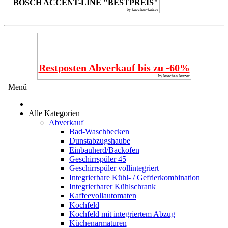
BOSCH ACCENT-LINE "BESTPREIS"
by kuechen-kutzer
Restposten Abverkauf bis zu -60%
by kuechen-kutzer
Menü
Alle Kategorien
Abverkauf
Bad-Waschbecken
Dunstabzugshaube
Einbauherd/Backofen
Geschirrspüler 45
Geschirrspüler vollintegriert
Integrierbare Kühl- / Gefrierkombination
Integrierbarer Kühlschrank
Kaffeevollautomaten
Kochfeld
Kochfeld mit integriertem Abzug
Küchenarmaturen