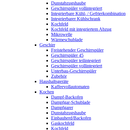
Dunstabzugshaube
Geschirrspüler vollintegriert
Integrierbare Kühl- / Gefrierkombination
Integrierbarer Kühlschrank
Kochfeld
Kochfeld mit integriertem Abzug
Mikrowelle
Wärmeschublade
Geschirr
Freistehender Geschirrspüler
Geschirrspüler 45
Geschirrspüler teilintegriert
Geschirrspüler vollintegriert
Unterbau-Geschirrspüler
Zubehör
Haushaltsgeräte
Kaffeevollautomaten
Kochen
Dampf-Backofen
Dampfgar-Schublade
Dampfgarer
Dunstabzugshaube
Einbauherd/Backofen
Gaskochfeld
Kochfeld