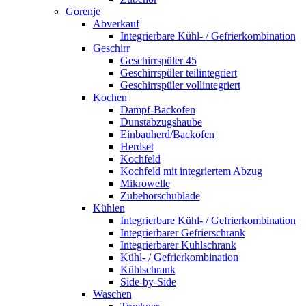
Gorenje
Abverkauf
Integrierbare Kühl- / Gefrierkombination
Geschirr
Geschirrspüler 45
Geschirrspüler teilintegriert
Geschirrspüler vollintegriert
Kochen
Dampf-Backofen
Dunstabzugshaube
Einbauherd/Backofen
Herdset
Kochfeld
Kochfeld mit integriertem Abzug
Mikrowelle
Zubehörschublade
Kühlen
Integrierbare Kühl- / Gefrierkombination
Integrierbarer Gefrierschrank
Integrierbarer Kühlschrank
Kühl- / Gefrierkombination
Kühlschrank
Side-by-Side
Waschen