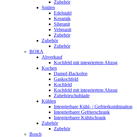
Zubehör
Spülen
Edelstahl
Keramik
Silgranit
Velgranit
Zubehör
Zubehör
Zubehör
BORA
Abverkauf
Kochfeld mit integriertem Abzug
Kochen
Dampf-Backofen
Gaskochfeld
Kochfeld
Kochfeld mit integriertem Abzug
Zubehörschublade
Kühlen
Integrierbare Kühl- / Gefrierkombination
Integrierbarer Gefrierschrank
Integrierbarer Kühlschrank
Zubehör
Zubehör
Bosch