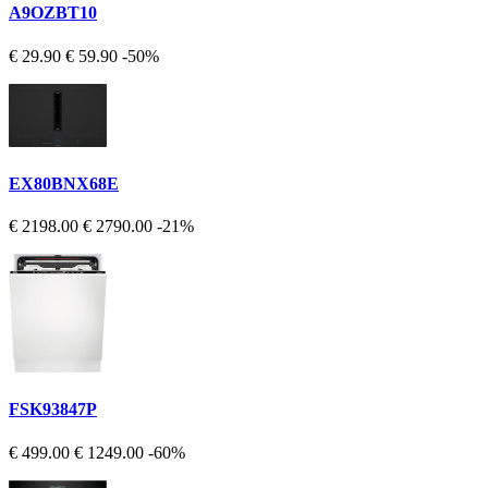
A9OZBT10
€ 29.90
€ 59.90
-50%
EX80BNX68E
€ 2198.00
€ 2790.00
-21%
FSK93847P
€ 499.00
€ 1249.00
-60%