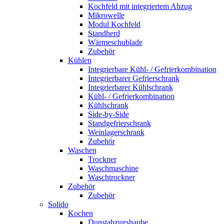
Kochfeld mit integriertem Abzug
Mikrowelle
Modul Kochfeld
Standherd
Wärmeschublade
Zubehör
Kühlen
Integrierbare Kühl- / Gefrierkombination
Integrierbarer Gefrierschrank
Integrierbarer Kühlschrank
Kühl- / Gefrierkombination
Kühlschrank
Side-by-Side
Standgefrierschrank
Weinlagerschrank
Zubehör
Waschen
Trockner
Waschmaschine
Waschtrockner
Zubehör
Zubehör
Solido
Kochen
Dunstabzugshaube