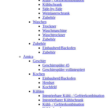
Kühl- / Gefrierkombination
Kühlschrank
Side-by-Side
Weinlagerschrank
Zubehör
Waschen
Trockner
Waschmaschine
Waschtrockner
Zubehör
Zubehör
Einbauherd/Backofen
Zubehör
Amica
Geschirr
Geschirrspüler 45
Geschirrspüler vollintegriert
Kochen
Einbauherd/Backofen
Herdset
Kochfeld
Kühlen
Integrierbare Kühl- / Gefrierkombination
Integrierbarer Kühlschrank
Kühl- / Gefrierkombination