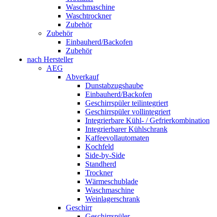
Waschmaschine
Waschtrockner
Zubehör
Zubehör
Einbauherd/Backofen
Zubehör
nach Hersteller
AEG
Abverkauf
Dunstabzugshaube
Einbauherd/Backofen
Geschirrspüler teilintegriert
Geschirrspüler vollintegriert
Integrierbare Kühl- / Gefrierkombination
Integrierbarer Kühlschrank
Kaffeevollautomaten
Kochfeld
Side-by-Side
Standherd
Trockner
Wärmeschublade
Waschmaschine
Weinlagerschrank
Geschirr
Geschirrspüler