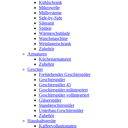
Kühlschrank
Mikrowelle
Müllsysteme
Side-by-Side
Silgranit
Spülen
Wärmeschublade
Waschmaschine
Weinlagerschrank
Zubehör
Armaturen
Küchenarmaturen
Zubehör
Geschirr
Freistehender Geschirrspüler
Geschirrspüler
Geschirrspüler 45
Geschirrspüler teilintegriert
Geschirrspüler vollintegriert
Gläserspüler
Standgeschirrspüler
Unterbau-Geschirrspüler
Zubehör
Haushaltsgeräte
Kaffeevollautomaten