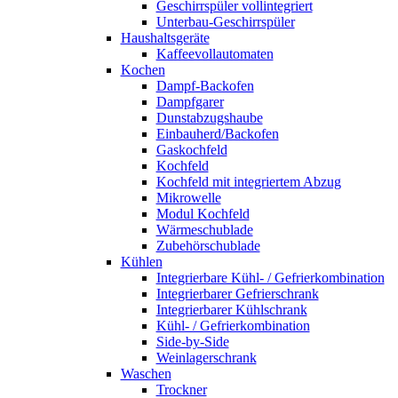
Geschirrspüler vollintegriert
Unterbau-Geschirrspüler
Haushaltsgeräte
Kaffeevollautomaten
Kochen
Dampf-Backofen
Dampfgarer
Dunstabzugshaube
Einbauherd/Backofen
Gaskochfeld
Kochfeld
Kochfeld mit integriertem Abzug
Mikrowelle
Modul Kochfeld
Wärmeschublade
Zubehörschublade
Kühlen
Integrierbare Kühl- / Gefrierkombination
Integrierbarer Gefrierschrank
Integrierbarer Kühlschrank
Kühl- / Gefrierkombination
Side-by-Side
Weinlagerschrank
Waschen
Trockner