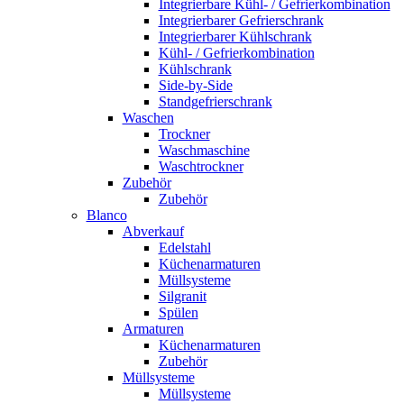
Integrierbare Kühl- / Gefrierkombination
Integrierbarer Gefrierschrank
Integrierbarer Kühlschrank
Kühl- / Gefrierkombination
Kühlschrank
Side-by-Side
Standgefrierschrank
Waschen
Trockner
Waschmaschine
Waschtrockner
Zubehör
Zubehör
Blanco
Abverkauf
Edelstahl
Küchenarmaturen
Müllsysteme
Silgranit
Spülen
Armaturen
Küchenarmaturen
Zubehör
Müllsysteme
Müllsysteme