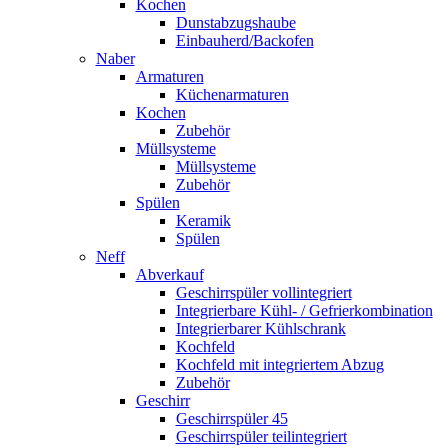
Kochen
Dunstabzugshaube
Einbauherd/Backofen
Naber
Armaturen
Küchenarmaturen
Kochen
Zubehör
Müllsysteme
Müllsysteme
Zubehör
Spülen
Keramik
Spülen
Neff
Abverkauf
Geschirrspüler vollintegriert
Integrierbare Kühl- / Gefrierkombination
Integrierbarer Kühlschrank
Kochfeld
Kochfeld mit integriertem Abzug
Zubehör
Geschirr
Geschirrspüler 45
Geschirrspüler teilintegriert