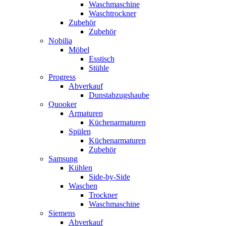
Waschmaschine
Waschtrockner
Zubehör
Zubehör
Nobilia
Möbel
Esstisch
Stühle
Progress
Abverkauf
Dunstabzugshaube
Quooker
Armaturen
Küchenarmaturen
Spülen
Küchenarmaturen
Zubehör
Samsung
Kühlen
Side-by-Side
Waschen
Trockner
Waschmaschine
Siemens
Abverkauf