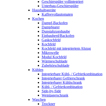
Geschirrspüler vollintegriert
Unterbau-Geschirrspüler
Haushaltsgeräte
Kaffeevollautomaten
Kochen
Dampf-Backofen
Dampfgarer
Dunstabzugshaube
Einbauherd/Backofen
Gaskochfeld
Kochfeld
Kochfeld mit integriertem Abzug
Mikrowelle
Modul Kochfeld
Wärmeschublade
Zubehörschublade
Kühlen
Integrierbare Kühl- / Gefrierkombination
Integrierbarer Gefrierschrank
Integrierbarer Kühlschrank
Kühl- / Gefrierkombination
Side-by-Side
Weinlagerschrank
Waschen
Trockner