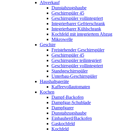
Abverkauf
Dunstabzugshaube
Geschirrspüler 45
Geschirrspüler vollintegriert
Integrierbarer Gefrierschrank
Integrierbarer Kühlschrank
Kochfeld mit integriertem Abzug
Mikrowelle
Geschirr
Freistehender Geschirrspüler
Geschirrspüler 45
Geschirrspüler teilintegriert
Geschirrspüler vollintegriert
Standgeschirrspüler
Unterbau-Geschirrspüler
Haushaltsgeräte
Kaffeevollautomaten
Kochen
Dampf-Backofen
Dampfgar-Schublade
Dampfgarer
Dunstabzugshaube
Einbauherd/Backofen
Gaskochfeld
Kochfeld