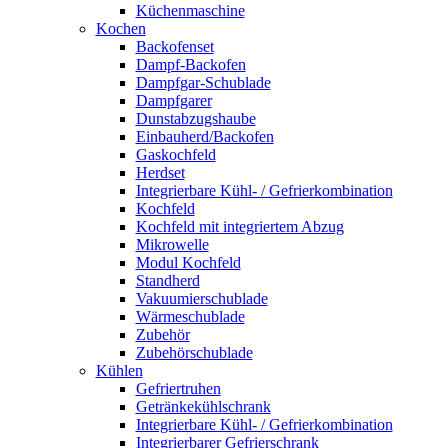
Küchenmaschine
Kochen
Backofenset
Dampf-Backofen
Dampfgar-Schublade
Dampfgarer
Dunstabzugshaube
Einbauherd/Backofen
Gaskochfeld
Herdset
Integrierbare Kühl- / Gefrierkombination
Kochfeld
Kochfeld mit integriertem Abzug
Mikrowelle
Modul Kochfeld
Standherd
Vakuumierschublade
Wärmeschublade
Zubehör
Zubehörschublade
Kühlen
Gefriertruhen
Getränkekühlschrank
Integrierbare Kühl- / Gefrierkombination
Integrierbarer Gefrierschrank