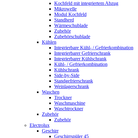
Kochfeld mit integriertem Abzug
Mikrowelle
Modul Kochfeld
Standherd
Wärmeschublade
Zubehör
Zubehörschublade
Kühlen
Integrierbare Kühl- / Gefrierkombination
Integrierbarer Gefrierschrank
Integrierbarer Kühlschrank
Kühl- / Gefrierkombination
Kühlschrank
Side-by-Side
Standgefrierschrank
Weinlagerschrank
Waschen
Trockner
Waschmaschine
Waschtrockner
Zubehör
Zubehör
Electrolux
Geschirr
Geschirrspüler 45