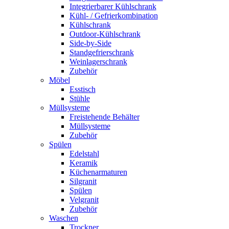
Integrierbarer Kühlschrank
Kühl- / Gefrierkombination
Kühlschrank
Outdoor-Kühlschrank
Side-by-Side
Standgefrierschrank
Weinlagerschrank
Zubehör
Möbel
Esstisch
Stühle
Müllsysteme
Freistehende Behälter
Müllsysteme
Zubehör
Spülen
Edelstahl
Keramik
Küchenarmaturen
Silgranit
Spülen
Velgranit
Zubehör
Waschen
Trockner