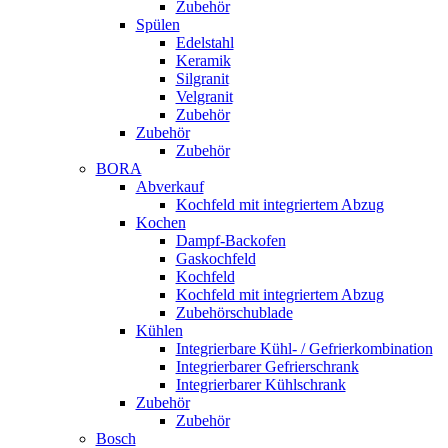
Zubehör
Spülen
Edelstahl
Keramik
Silgranit
Velgranit
Zubehör
Zubehör
Zubehör
BORA
Abverkauf
Kochfeld mit integriertem Abzug
Kochen
Dampf-Backofen
Gaskochfeld
Kochfeld
Kochfeld mit integriertem Abzug
Zubehörschublade
Kühlen
Integrierbare Kühl- / Gefrierkombination
Integrierbarer Gefrierschrank
Integrierbarer Kühlschrank
Zubehör
Zubehör
Bosch