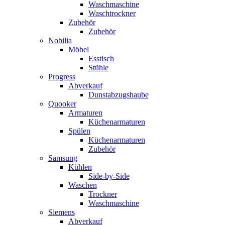
Waschmaschine
Waschtrockner
Zubehör
Zubehör
Nobilia
Möbel
Esstisch
Stühle
Progress
Abverkauf
Dunstabzugshaube
Quooker
Armaturen
Küchenarmaturen
Spülen
Küchenarmaturen
Zubehör
Samsung
Kühlen
Side-by-Side
Waschen
Trockner
Waschmaschine
Siemens
Abverkauf