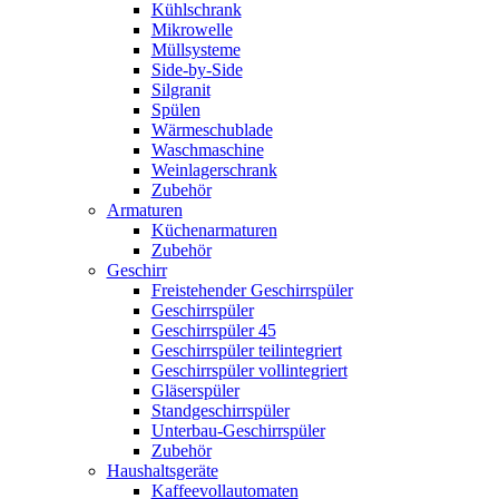
Kühlschrank
Mikrowelle
Müllsysteme
Side-by-Side
Silgranit
Spülen
Wärmeschublade
Waschmaschine
Weinlagerschrank
Zubehör
Armaturen
Küchenarmaturen
Zubehör
Geschirr
Freistehender Geschirrspüler
Geschirrspüler
Geschirrspüler 45
Geschirrspüler teilintegriert
Geschirrspüler vollintegriert
Gläserspüler
Standgeschirrspüler
Unterbau-Geschirrspüler
Zubehör
Haushaltsgeräte
Kaffeevollautomaten