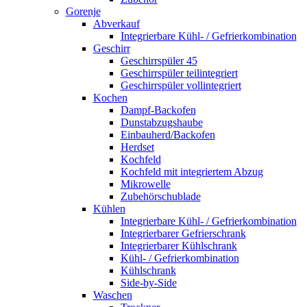
Gorenje
Abverkauf
Integrierbare Kühl- / Gefrierkombination
Geschirr
Geschirrspüler 45
Geschirrspüler teilintegriert
Geschirrspüler vollintegriert
Kochen
Dampf-Backofen
Dunstabzugshaube
Einbauherd/Backofen
Herdset
Kochfeld
Kochfeld mit integriertem Abzug
Mikrowelle
Zubehörschublade
Kühlen
Integrierbare Kühl- / Gefrierkombination
Integrierbarer Gefrierschrank
Integrierbarer Kühlschrank
Kühl- / Gefrierkombination
Kühlschrank
Side-by-Side
Waschen