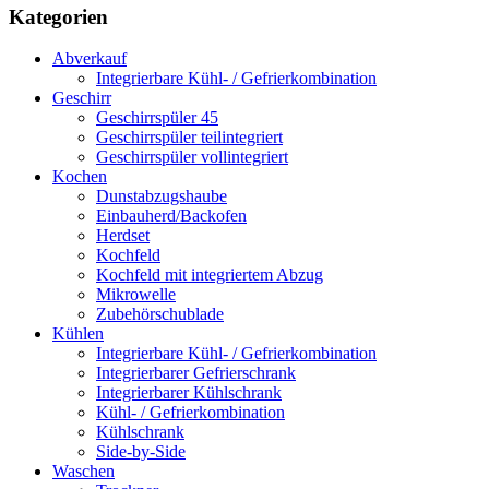
Kategorien
Abverkauf
Integrierbare Kühl- / Gefrierkombination
Geschirr
Geschirrspüler 45
Geschirrspüler teilintegriert
Geschirrspüler vollintegriert
Kochen
Dunstabzugshaube
Einbauherd/Backofen
Herdset
Kochfeld
Kochfeld mit integriertem Abzug
Mikrowelle
Zubehörschublade
Kühlen
Integrierbare Kühl- / Gefrierkombination
Integrierbarer Gefrierschrank
Integrierbarer Kühlschrank
Kühl- / Gefrierkombination
Kühlschrank
Side-by-Side
Waschen