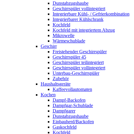
Dunstabzugshaube
Geschirrspüler vollintegriert
Integrierbare Kühl- / Gefrierkombination
Integrierbarer Kühlschrank
Kochfeld
Kochfeld mit integriertem Abzug
Mikrowelle
Wärmeschublade
Geschirr
Freistehender Geschirrspüler
Geschirrspüler 45
Geschirrspüler teilintegriert
Geschirrspüler vollintegriert
Unterbau-Geschirrspüler
Zubehör
Haushaltsgeräte
Kaffeevollautomaten
Kochen
Dampf-Backofen
Dampfgar-Schublade
Dampfgarer
Dunstabzugshaube
Einbauherd/Backofen
Gaskochfeld
Kochfeld