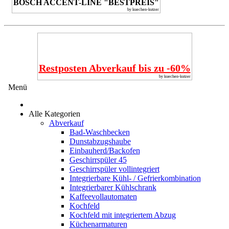
BOSCH ACCENT-LINE "BESTPREIS"
by kuechen-kutzer
Restposten Abverkauf bis zu -60%
by kuechen-kutzer
Menü
Alle Kategorien
Abverkauf
Bad-Waschbecken
Dunstabzugshaube
Einbauherd/Backofen
Geschirrspüler 45
Geschirrspüler vollintegriert
Integrierbare Kühl- / Gefrierkombination
Integrierbarer Kühlschrank
Kaffeevollautomaten
Kochfeld
Kochfeld mit integriertem Abzug
Küchenarmaturen