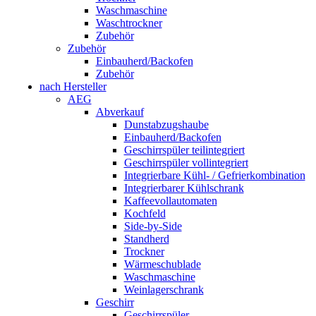
Waschmaschine
Waschtrockner
Zubehör
Zubehör
Einbauherd/Backofen
Zubehör
nach Hersteller
AEG
Abverkauf
Dunstabzugshaube
Einbauherd/Backofen
Geschirrspüler teilintegriert
Geschirrspüler vollintegriert
Integrierbare Kühl- / Gefrierkombination
Integrierbarer Kühlschrank
Kaffeevollautomaten
Kochfeld
Side-by-Side
Standherd
Trockner
Wärmeschublade
Waschmaschine
Weinlagerschrank
Geschirr
Geschirrspüler