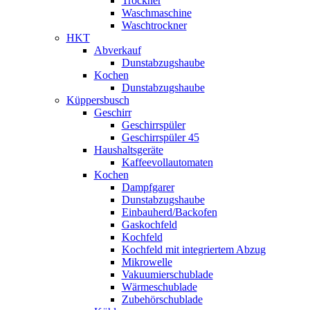
Trockner
Waschmaschine
Waschtrockner
HKT
Abverkauf
Dunstabzugshaube
Kochen
Dunstabzugshaube
Küppersbusch
Geschirr
Geschirrspüler
Geschirrspüler 45
Haushaltsgeräte
Kaffeevollautomaten
Kochen
Dampfgarer
Dunstabzugshaube
Einbauherd/Backofen
Gaskochfeld
Kochfeld
Kochfeld mit integriertem Abzug
Mikrowelle
Vakuumierschublade
Wärmeschublade
Zubehörschublade