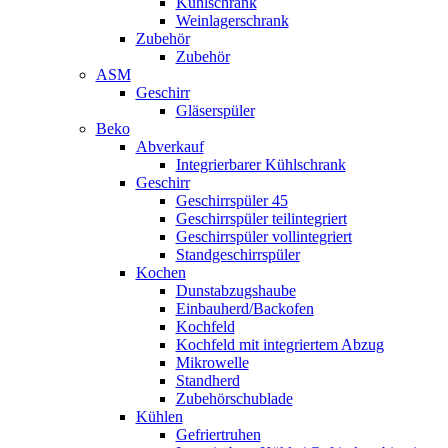
Kühlschrank
Weinlagerschrank
Zubehör
Zubehör
ASM
Geschirr
Gläserspüler
Beko
Abverkauf
Integrierbarer Kühlschrank
Geschirr
Geschirrspüler 45
Geschirrspüler teilintegriert
Geschirrspüler vollintegriert
Standgeschirrspüler
Kochen
Dunstabzugshaube
Einbauherd/Backofen
Kochfeld
Kochfeld mit integriertem Abzug
Mikrowelle
Standherd
Zubehörschublade
Kühlen
Gefriertruhen