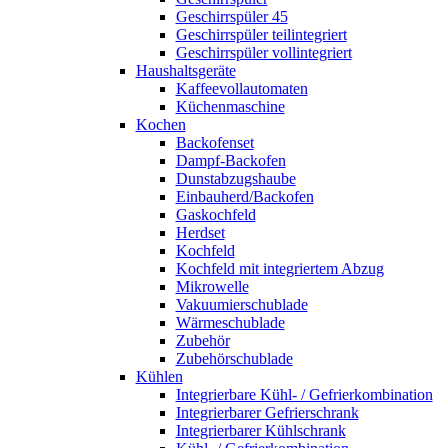
Geschirrspüler 45
Geschirrspüler teilintegriert
Geschirrspüler vollintegriert
Haushaltsgeräte
Kaffeevollautomaten
Küchenmaschine
Kochen
Backofenset
Dampf-Backofen
Dunstabzugshaube
Einbauherd/Backofen
Gaskochfeld
Herdset
Kochfeld
Kochfeld mit integriertem Abzug
Mikrowelle
Vakuumierschublade
Wärmeschublade
Zubehör
Zubehörschublade
Kühlen
Integrierbare Kühl- / Gefrierkombination
Integrierbarer Gefrierschrank
Integrierbarer Kühlschrank