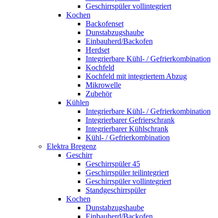
Geschirrspüler vollintegriert
Kochen
Backofenset
Dunstabzugshaube
Einbauherd/Backofen
Herdset
Integrierbare Kühl- / Gefrierkombination
Kochfeld
Kochfeld mit integriertem Abzug
Mikrowelle
Zubehör
Kühlen
Integrierbare Kühl- / Gefrierkombination
Integrierbarer Gefrierschrank
Integrierbarer Kühlschrank
Kühl- / Gefrierkombination
Elektra Bregenz
Geschirr
Geschirrspüler 45
Geschirrspüler teilintegriert
Geschirrspüler vollintegriert
Standgeschirrspüler
Kochen
Dunstabzugshaube
Einbauherd/Backofen