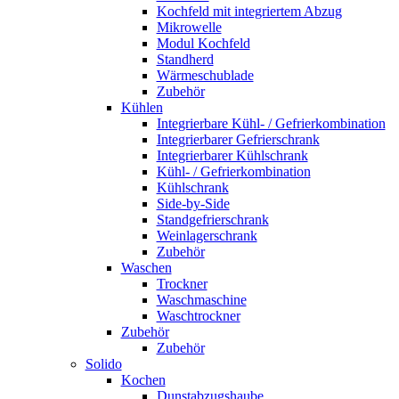
Kochfeld mit integriertem Abzug
Mikrowelle
Modul Kochfeld
Standherd
Wärmeschublade
Zubehör
Kühlen
Integrierbare Kühl- / Gefrierkombination
Integrierbarer Gefrierschrank
Integrierbarer Kühlschrank
Kühl- / Gefrierkombination
Kühlschrank
Side-by-Side
Standgefrierschrank
Weinlagerschrank
Zubehör
Waschen
Trockner
Waschmaschine
Waschtrockner
Zubehör
Zubehör
Solido
Kochen
Dunstabzugshaube