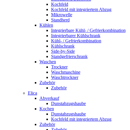
Kochfeld
Kochfeld mit integriertem Abzug
Mikrowelle
Standherd
Kühlen
Integrierbare Kühl- / Gefrierkombination
Integrierbarer Kühlschrank
Kühl- / Gefrierkombination
Kühlschrank
Side-by-Side
Standgefrierschrank
Waschen
Trockner
Waschmaschine
Waschtrockner
Zubehör
Zubehör
Elica
Abverkauf
Dunstabzugshaube
Kochen
Dunstabzugshaube
Kochfeld mit integriertem Abzug
Zubehör
Zubehör