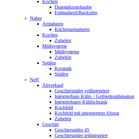
Kochen
Dunstabzugshaube
Einbauherd/Backofen
Naber
Armaturen
Küchenarmaturen
Kochen
Zubehör
Müllsysteme
Müllsysteme
Zubehör
Spülen
Keramik
Spülen
Neff
Abverkauf
Geschirrspüler vollintegriert
Integrierbare Kühl- / Gefrierkombination
Integrierbarer Kühlschrank
Kochfeld
Kochfeld mit integriertem Abzug
Zubehör
Geschirr
Geschirrspüler 45
Geschirrspüler teilintegriert