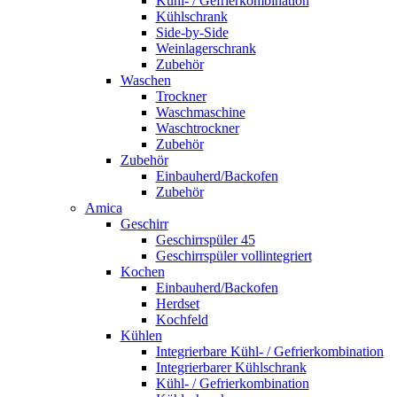
Kühl- / Gefrierkombination
Kühlschrank
Side-by-Side
Weinlagerschrank
Zubehör
Waschen
Trockner
Waschmaschine
Waschtrockner
Zubehör
Zubehör
Einbauherd/Backofen
Zubehör
Amica
Geschirr
Geschirrspüler 45
Geschirrspüler vollintegriert
Kochen
Einbauherd/Backofen
Herdset
Kochfeld
Kühlen
Integrierbare Kühl- / Gefrierkombination
Integrierbarer Kühlschrank
Kühl- / Gefrierkombination