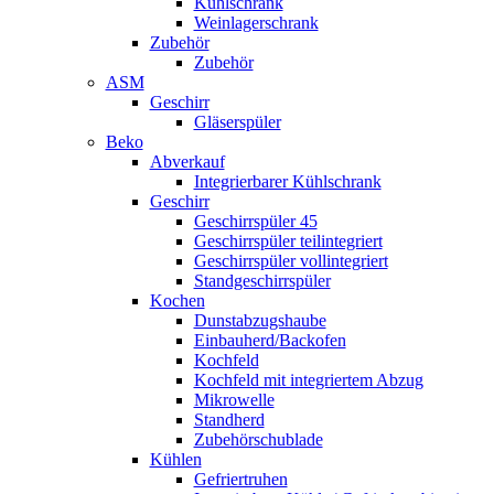
Kühlschrank
Weinlagerschrank
Zubehör
Zubehör
ASM
Geschirr
Gläserspüler
Beko
Abverkauf
Integrierbarer Kühlschrank
Geschirr
Geschirrspüler 45
Geschirrspüler teilintegriert
Geschirrspüler vollintegriert
Standgeschirrspüler
Kochen
Dunstabzugshaube
Einbauherd/Backofen
Kochfeld
Kochfeld mit integriertem Abzug
Mikrowelle
Standherd
Zubehörschublade
Kühlen
Gefriertruhen