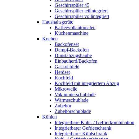
Geschirrspüler 45
Geschirrspüler teilintegriert
Geschirrspüler vollintegriert
Haushaltsgeräte
Kaffeevollautomaten
Küchenmaschine
Kochen
Backofenset
Dampf-Backofen
Dunstabzugshaube
Einbauherd/Backofen
Gaskochfeld
Herdset
Kochfeld
Kochfeld mit integriertem Abzug
Mikrowelle
Vakuumierschublade
Wärmeschublade
Zubehör
Zubehörschublade
Kühlen
Integrierbare Kühl- / Gefrierkombination
Integrierbarer Gefrierschrank
Integrierbarer Kühlschrank