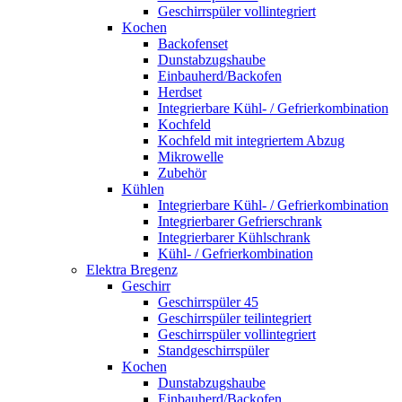
Geschirrspüler vollintegriert
Kochen
Backofenset
Dunstabzugshaube
Einbauherd/Backofen
Herdset
Integrierbare Kühl- / Gefrierkombination
Kochfeld
Kochfeld mit integriertem Abzug
Mikrowelle
Zubehör
Kühlen
Integrierbare Kühl- / Gefrierkombination
Integrierbarer Gefrierschrank
Integrierbarer Kühlschrank
Kühl- / Gefrierkombination
Elektra Bregenz
Geschirr
Geschirrspüler 45
Geschirrspüler teilintegriert
Geschirrspüler vollintegriert
Standgeschirrspüler
Kochen
Dunstabzugshaube
Einbauherd/Backofen