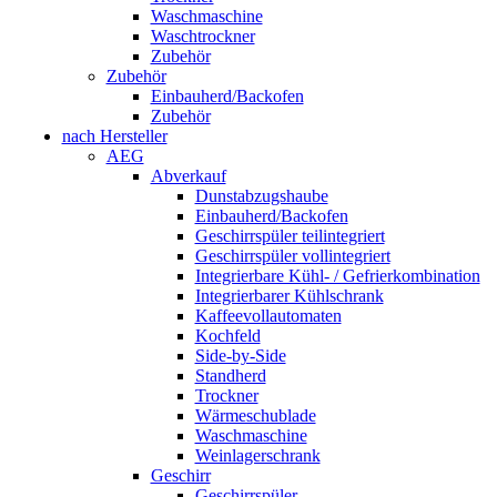
Waschmaschine
Waschtrockner
Zubehör
Zubehör
Einbauherd/Backofen
Zubehör
nach Hersteller
AEG
Abverkauf
Dunstabzugshaube
Einbauherd/Backofen
Geschirrspüler teilintegriert
Geschirrspüler vollintegriert
Integrierbare Kühl- / Gefrierkombination
Integrierbarer Kühlschrank
Kaffeevollautomaten
Kochfeld
Side-by-Side
Standherd
Trockner
Wärmeschublade
Waschmaschine
Weinlagerschrank
Geschirr
Geschirrspüler