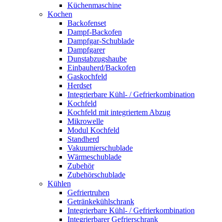
Küchenmaschine
Kochen
Backofenset
Dampf-Backofen
Dampfgar-Schublade
Dampfgarer
Dunstabzugshaube
Einbauherd/Backofen
Gaskochfeld
Herdset
Integrierbare Kühl- / Gefrierkombination
Kochfeld
Kochfeld mit integriertem Abzug
Mikrowelle
Modul Kochfeld
Standherd
Vakuumierschublade
Wärmeschublade
Zubehör
Zubehörschublade
Kühlen
Gefriertruhen
Getränkekühlschrank
Integrierbare Kühl- / Gefrierkombination
Integrierbarer Gefrierschrank