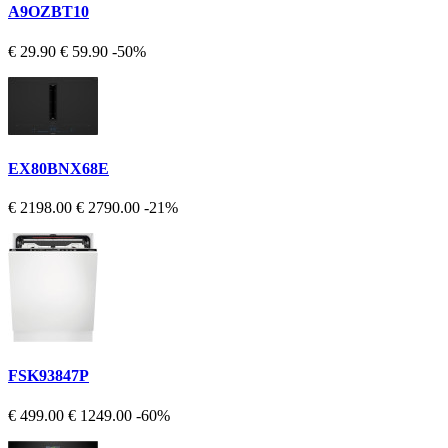
A9OZBT10
€ 29.90
€ 59.90
-50%
EX80BNX68E
€ 2198.00
€ 2790.00
-21%
FSK93847P
€ 499.00
€ 1249.00
-60%