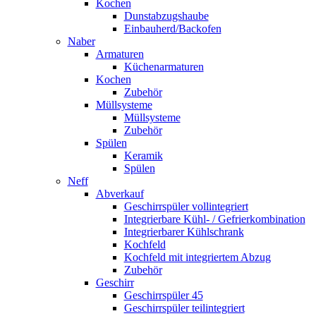
Kochen
Dunstabzugshaube
Einbauherd/Backofen
Naber
Armaturen
Küchenarmaturen
Kochen
Zubehör
Müllsysteme
Müllsysteme
Zubehör
Spülen
Keramik
Spülen
Neff
Abverkauf
Geschirrspüler vollintegriert
Integrierbare Kühl- / Gefrierkombination
Integrierbarer Kühlschrank
Kochfeld
Kochfeld mit integriertem Abzug
Zubehör
Geschirr
Geschirrspüler 45
Geschirrspüler teilintegriert