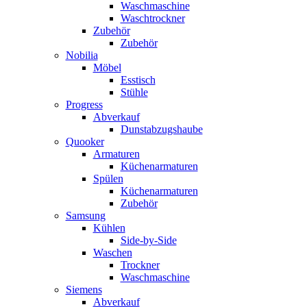
Waschmaschine
Waschtrockner
Zubehör
Zubehör
Nobilia
Möbel
Esstisch
Stühle
Progress
Abverkauf
Dunstabzugshaube
Quooker
Armaturen
Küchenarmaturen
Spülen
Küchenarmaturen
Zubehör
Samsung
Kühlen
Side-by-Side
Waschen
Trockner
Waschmaschine
Siemens
Abverkauf