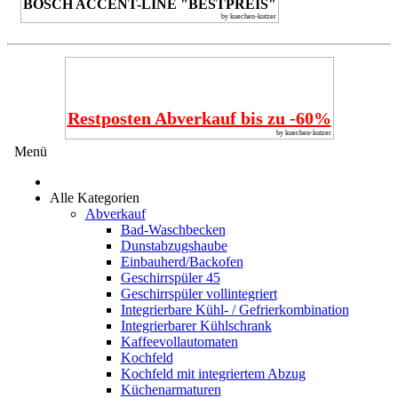
BOSCH ACCENT-LINE "BESTPREIS"
by kuechen-kutzer
Restposten Abverkauf bis zu -60%
by kuechen-kutzer
Menü
Alle Kategorien
Abverkauf
Bad-Waschbecken
Dunstabzugshaube
Einbauherd/Backofen
Geschirrspüler 45
Geschirrspüler vollintegriert
Integrierbare Kühl- / Gefrierkombination
Integrierbarer Kühlschrank
Kaffeevollautomaten
Kochfeld
Kochfeld mit integriertem Abzug
Küchenarmaturen