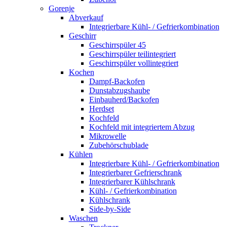
Gorenje
Abverkauf
Integrierbare Kühl- / Gefrierkombination
Geschirr
Geschirrspüler 45
Geschirrspüler teilintegriert
Geschirrspüler vollintegriert
Kochen
Dampf-Backofen
Dunstabzugshaube
Einbauherd/Backofen
Herdset
Kochfeld
Kochfeld mit integriertem Abzug
Mikrowelle
Zubehörschublade
Kühlen
Integrierbare Kühl- / Gefrierkombination
Integrierbarer Gefrierschrank
Integrierbarer Kühlschrank
Kühl- / Gefrierkombination
Kühlschrank
Side-by-Side
Waschen