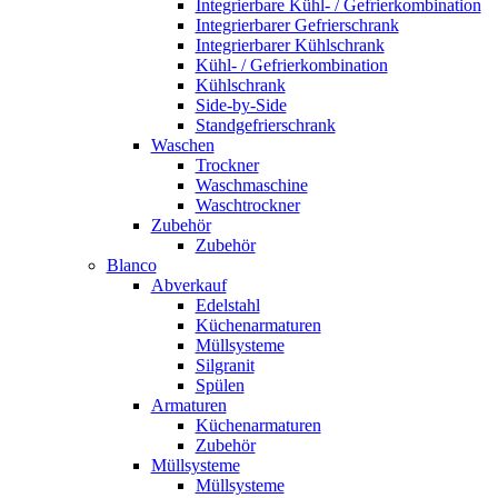
Integrierbare Kühl- / Gefrierkombination
Integrierbarer Gefrierschrank
Integrierbarer Kühlschrank
Kühl- / Gefrierkombination
Kühlschrank
Side-by-Side
Standgefrierschrank
Waschen
Trockner
Waschmaschine
Waschtrockner
Zubehör
Zubehör
Blanco
Abverkauf
Edelstahl
Küchenarmaturen
Müllsysteme
Silgranit
Spülen
Armaturen
Küchenarmaturen
Zubehör
Müllsysteme
Müllsysteme