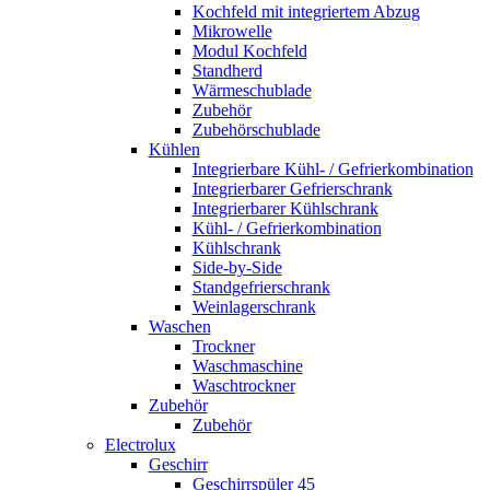
Kochfeld mit integriertem Abzug
Mikrowelle
Modul Kochfeld
Standherd
Wärmeschublade
Zubehör
Zubehörschublade
Kühlen
Integrierbare Kühl- / Gefrierkombination
Integrierbarer Gefrierschrank
Integrierbarer Kühlschrank
Kühl- / Gefrierkombination
Kühlschrank
Side-by-Side
Standgefrierschrank
Weinlagerschrank
Waschen
Trockner
Waschmaschine
Waschtrockner
Zubehör
Zubehör
Electrolux
Geschirr
Geschirrspüler 45