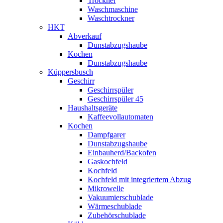
Trockner
Waschmaschine
Waschtrockner
HKT
Abverkauf
Dunstabzugshaube
Kochen
Dunstabzugshaube
Küppersbusch
Geschirr
Geschirrspüler
Geschirrspüler 45
Haushaltsgeräte
Kaffeevollautomaten
Kochen
Dampfgarer
Dunstabzugshaube
Einbauherd/Backofen
Gaskochfeld
Kochfeld
Kochfeld mit integriertem Abzug
Mikrowelle
Vakuumierschublade
Wärmeschublade
Zubehörschublade