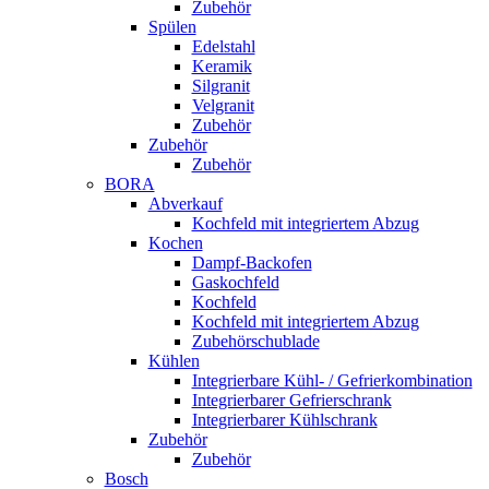
Zubehör
Spülen
Edelstahl
Keramik
Silgranit
Velgranit
Zubehör
Zubehör
Zubehör
BORA
Abverkauf
Kochfeld mit integriertem Abzug
Kochen
Dampf-Backofen
Gaskochfeld
Kochfeld
Kochfeld mit integriertem Abzug
Zubehörschublade
Kühlen
Integrierbare Kühl- / Gefrierkombination
Integrierbarer Gefrierschrank
Integrierbarer Kühlschrank
Zubehör
Zubehör
Bosch