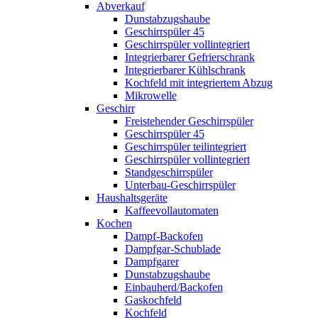
Abverkauf
Dunstabzugshaube
Geschirrspüler 45
Geschirrspüler vollintegriert
Integrierbarer Gefrierschrank
Integrierbarer Kühlschrank
Kochfeld mit integriertem Abzug
Mikrowelle
Geschirr
Freistehender Geschirrspüler
Geschirrspüler 45
Geschirrspüler teilintegriert
Geschirrspüler vollintegriert
Standgeschirrspüler
Unterbau-Geschirrspüler
Haushaltsgeräte
Kaffeevollautomaten
Kochen
Dampf-Backofen
Dampfgar-Schublade
Dampfgarer
Dunstabzugshaube
Einbauherd/Backofen
Gaskochfeld
Kochfeld