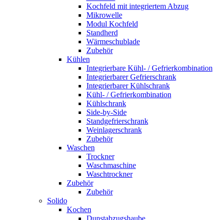
Kochfeld mit integriertem Abzug
Mikrowelle
Modul Kochfeld
Standherd
Wärmeschublade
Zubehör
Kühlen
Integrierbare Kühl- / Gefrierkombination
Integrierbarer Gefrierschrank
Integrierbarer Kühlschrank
Kühl- / Gefrierkombination
Kühlschrank
Side-by-Side
Standgefrierschrank
Weinlagerschrank
Zubehör
Waschen
Trockner
Waschmaschine
Waschtrockner
Zubehör
Zubehör
Solido
Kochen
Dunstabzugshaube