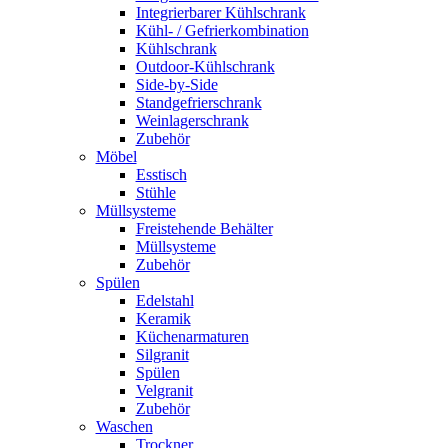
Integrierbarer Kühlschrank
Kühl- / Gefrierkombination
Kühlschrank
Outdoor-Kühlschrank
Side-by-Side
Standgefrierschrank
Weinlagerschrank
Zubehör
Möbel
Esstisch
Stühle
Müllsysteme
Freistehende Behälter
Müllsysteme
Zubehör
Spülen
Edelstahl
Keramik
Küchenarmaturen
Silgranit
Spülen
Velgranit
Zubehör
Waschen
Trockner