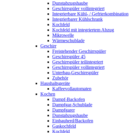
Dunstabzugshaube
Geschirrspüler vollintegriert
Integrierbare Kühl- / Gefrierkombination
Integrierbarer Kühlschrank
Kochfeld
Kochfeld mit integriertem Abzug
Mikrowelle
Wärmeschublade
Geschirr
Freistehender Geschirrspüler
Geschirrspüler 45
Geschirrspüler teilintegriert
Geschirrspüler vollintegriert
Unterbau-Geschirrspüler
Zubehör
Haushaltsgeräte
Kaffeevollautomaten
Kochen
Dampf-Backofen
Dampfgar-Schublade
Dampfgarer
Dunstabzugshaube
Einbauherd/Backofen
Gaskochfeld
Kochfeld