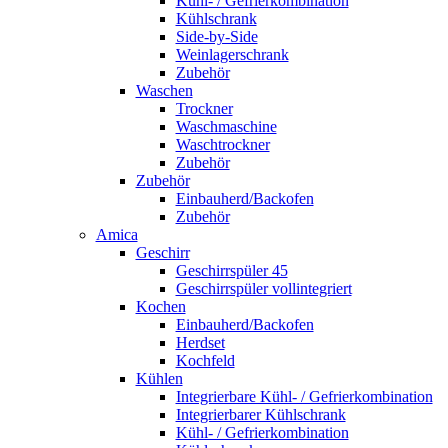
Kühl- / Gefrierkombination
Kühlschrank
Side-by-Side
Weinlagerschrank
Zubehör
Waschen
Trockner
Waschmaschine
Waschtrockner
Zubehör
Zubehör
Einbauherd/Backofen
Zubehör
Amica
Geschirr
Geschirrspüler 45
Geschirrspüler vollintegriert
Kochen
Einbauherd/Backofen
Herdset
Kochfeld
Kühlen
Integrierbare Kühl- / Gefrierkombination
Integrierbarer Kühlschrank
Kühl- / Gefrierkombination