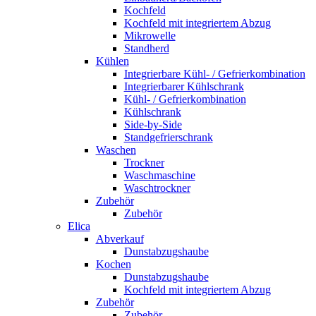
Kochfeld
Kochfeld mit integriertem Abzug
Mikrowelle
Standherd
Kühlen
Integrierbare Kühl- / Gefrierkombination
Integrierbarer Kühlschrank
Kühl- / Gefrierkombination
Kühlschrank
Side-by-Side
Standgefrierschrank
Waschen
Trockner
Waschmaschine
Waschtrockner
Zubehör
Zubehör
Elica
Abverkauf
Dunstabzugshaube
Kochen
Dunstabzugshaube
Kochfeld mit integriertem Abzug
Zubehör
Zubehör