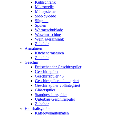
Kühlschrank
Mikrowelle
Müllsysteme
Side-by-Side
Silgranit
Spülen
Wärmeschublade
Waschmaschine
Weinlagerschrank
Zubehör
Armaturen
Küchenarmaturen
Zubehör
Geschirr
Freistehender Geschirrspüler
Geschirrspüler
Geschirrspüler 45
Geschirrspüler teilintegriert
Geschirrspüler vollintegriert
Gläserspüler
Standgeschirrspüler
Unterbau-Geschirrspüler
Zubehör
Haushaltsgeräte
Kaffeevollautomaten