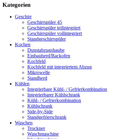
Kategorien
Geschirr
Geschirrspüler 45
Geschirrspüler teilintegriert
Geschirrspüler vollintegriert
Standgeschirrspüler
Kochen
Dunstabzugshaube
Einbauherd/Backofen
Kochfeld
Kochfeld mit integriertem Abzug
Mikrowelle
Standherd
Kühlen
Integrierbare Kühl- / Gefrierkombination
Integrierbarer Kühlschrank
Kühl- / Gefrierkombination
Kühlschrank
Side-by-Side
Standgefrierschrank
Waschen
Trockner
Waschmaschine