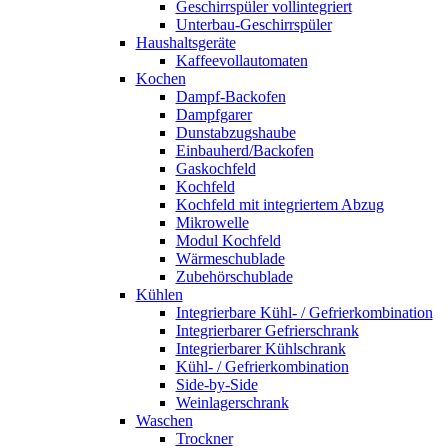
Geschirrspüler vollintegriert
Unterbau-Geschirrspüler
Haushaltsgeräte
Kaffeevollautomaten
Kochen
Dampf-Backofen
Dampfgarer
Dunstabzugshaube
Einbauherd/Backofen
Gaskochfeld
Kochfeld
Kochfeld mit integriertem Abzug
Mikrowelle
Modul Kochfeld
Wärmeschublade
Zubehörschublade
Kühlen
Integrierbare Kühl- / Gefrierkombination
Integrierbarer Gefrierschrank
Integrierbarer Kühlschrank
Kühl- / Gefrierkombination
Side-by-Side
Weinlagerschrank
Waschen
Trockner