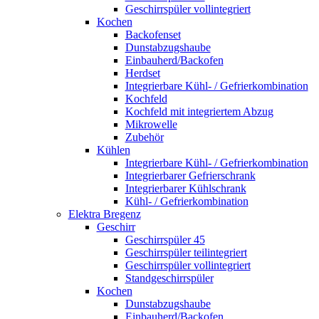
Geschirrspüler vollintegriert
Kochen
Backofenset
Dunstabzugshaube
Einbauherd/Backofen
Herdset
Integrierbare Kühl- / Gefrierkombination
Kochfeld
Kochfeld mit integriertem Abzug
Mikrowelle
Zubehör
Kühlen
Integrierbare Kühl- / Gefrierkombination
Integrierbarer Gefrierschrank
Integrierbarer Kühlschrank
Kühl- / Gefrierkombination
Elektra Bregenz
Geschirr
Geschirrspüler 45
Geschirrspüler teilintegriert
Geschirrspüler vollintegriert
Standgeschirrspüler
Kochen
Dunstabzugshaube
Einbauherd/Backofen