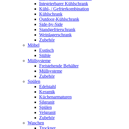
Integrierbarer Kühlschrank
Kühl- / Gefrierkombination
Kühlschrank
Outdoor-Kühlschrank
Side-by-Side
Standgefrierschrank
Weinlagerschrank
Zubehör
Möbel
Esstisch
Stühle
Müllsysteme
Freistehende Behälter
Müllsysteme
Zubehör
Spülen
Edelstahl
Keramik
Küchenarmaturen
Silgranit
Spülen
Velgranit
Zubehör
Waschen
Trockner