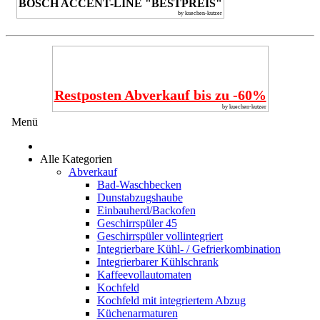
BOSCH ACCENT-LINE "BESTPREIS"
by kuechen-kutzer
Restposten Abverkauf bis zu -60%
by kuechen-kutzer
Menü
Alle Kategorien
Abverkauf
Bad-Waschbecken
Dunstabzugshaube
Einbauherd/Backofen
Geschirrspüler 45
Geschirrspüler vollintegriert
Integrierbare Kühl- / Gefrierkombination
Integrierbarer Kühlschrank
Kaffeevollautomaten
Kochfeld
Kochfeld mit integriertem Abzug
Küchenarmaturen