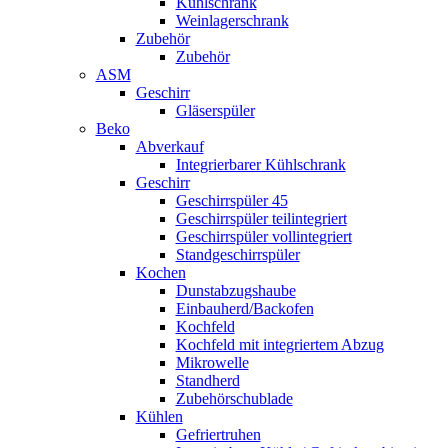
Kühlschrank
Weinlagerschrank
Zubehör
Zubehör
ASM
Geschirr
Gläserspüler
Beko
Abverkauf
Integrierbarer Kühlschrank
Geschirr
Geschirrspüler 45
Geschirrspüler teilintegriert
Geschirrspüler vollintegriert
Standgeschirrspüler
Kochen
Dunstabzugshaube
Einbauherd/Backofen
Kochfeld
Kochfeld mit integriertem Abzug
Mikrowelle
Standherd
Zubehörschublade
Kühlen
Gefriertruhen