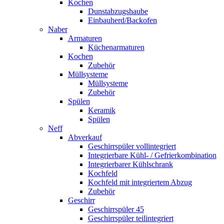
Kochen
Dunstabzugshaube
Einbauherd/Backofen
Naber
Armaturen
Küchenarmaturen
Kochen
Zubehör
Müllsysteme
Müllsysteme
Zubehör
Spülen
Keramik
Spülen
Neff
Abverkauf
Geschirrspüler vollintegriert
Integrierbare Kühl- / Gefrierkombination
Integrierbarer Kühlschrank
Kochfeld
Kochfeld mit integriertem Abzug
Zubehör
Geschirr
Geschirrspüler 45
Geschirrspüler teilintegriert