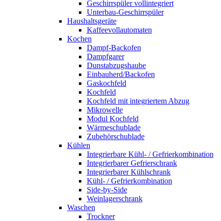
Geschirrspüler vollintegriert
Unterbau-Geschirrspüler
Haushaltsgeräte
Kaffeevollautomaten
Kochen
Dampf-Backofen
Dampfgarer
Dunstabzugshaube
Einbauherd/Backofen
Gaskochfeld
Kochfeld
Kochfeld mit integriertem Abzug
Mikrowelle
Modul Kochfeld
Wärmeschublade
Zubehörschublade
Kühlen
Integrierbare Kühl- / Gefrierkombination
Integrierbarer Gefrierschrank
Integrierbarer Kühlschrank
Kühl- / Gefrierkombination
Side-by-Side
Weinlagerschrank
Waschen
Trockner