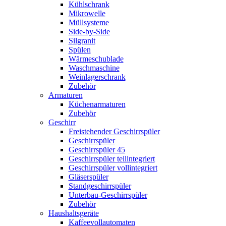
Kühlschrank
Mikrowelle
Müllsysteme
Side-by-Side
Silgranit
Spülen
Wärmeschublade
Waschmaschine
Weinlagerschrank
Zubehör
Armaturen
Küchenarmaturen
Zubehör
Geschirr
Freistehender Geschirrspüler
Geschirrspüler
Geschirrspüler 45
Geschirrspüler teilintegriert
Geschirrspüler vollintegriert
Gläserspüler
Standgeschirrspüler
Unterbau-Geschirrspüler
Zubehör
Haushaltsgeräte
Kaffeevollautomaten