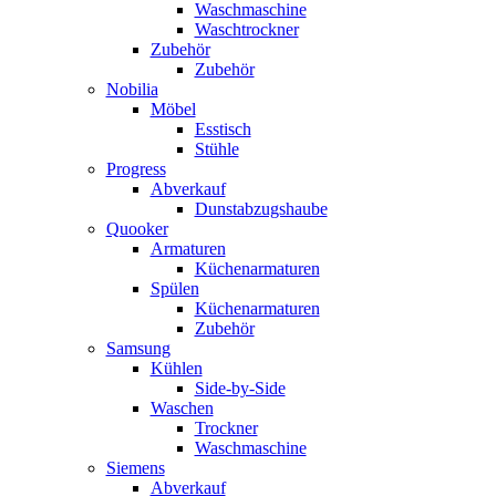
Waschmaschine
Waschtrockner
Zubehör
Zubehör
Nobilia
Möbel
Esstisch
Stühle
Progress
Abverkauf
Dunstabzugshaube
Quooker
Armaturen
Küchenarmaturen
Spülen
Küchenarmaturen
Zubehör
Samsung
Kühlen
Side-by-Side
Waschen
Trockner
Waschmaschine
Siemens
Abverkauf