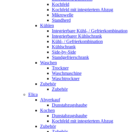
Kochfeld
Kochfeld mit integriertem Abzug
Mikrowelle
Standherd
Kühlen
Integrierbare Kühl- / Gefrierkombination
Integrierbarer Kühlschrank
Kühl- / Gefrierkombination
Kühlschrank
Side-by-Side
Standgefrierschrank
Waschen
Trockner
Waschmaschine
Waschtrockner
Zubehör
Zubehör
Elica
Abverkauf
Dunstabzugshaube
Kochen
Dunstabzugshaube
Kochfeld mit integriertem Abzug
Zubehör
Zubehör