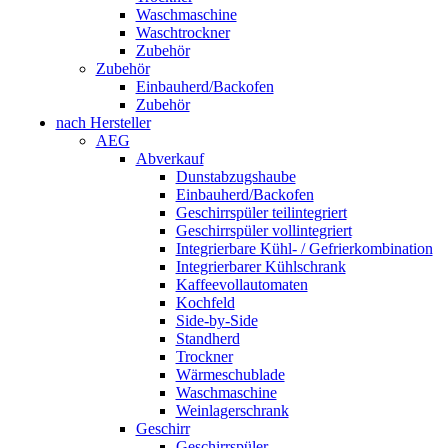
Waschmaschine
Waschtrockner
Zubehör
Zubehör
Einbauherd/Backofen
Zubehör
nach Hersteller
AEG
Abverkauf
Dunstabzugshaube
Einbauherd/Backofen
Geschirrspüler teilintegriert
Geschirrspüler vollintegriert
Integrierbare Kühl- / Gefrierkombination
Integrierbarer Kühlschrank
Kaffeevollautomaten
Kochfeld
Side-by-Side
Standherd
Trockner
Wärmeschublade
Waschmaschine
Weinlagerschrank
Geschirr
Geschirrspüler