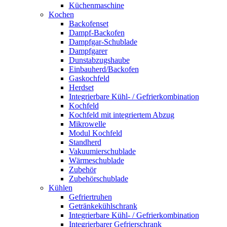
Küchenmaschine
Kochen
Backofenset
Dampf-Backofen
Dampfgar-Schublade
Dampfgarer
Dunstabzugshaube
Einbauherd/Backofen
Gaskochfeld
Herdset
Integrierbare Kühl- / Gefrierkombination
Kochfeld
Kochfeld mit integriertem Abzug
Mikrowelle
Modul Kochfeld
Standherd
Vakuumierschublade
Wärmeschublade
Zubehör
Zubehörschublade
Kühlen
Gefriertruhen
Getränkekühlschrank
Integrierbare Kühl- / Gefrierkombination
Integrierbarer Gefrierschrank