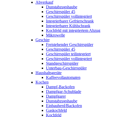
Abverkauf
Dunstabzugshaube
Geschirrspüler 45
Geschirrspüler vollintegriert
Integrierbarer Gefrierschrank
Integrierbarer Kühlschrank
Kochfeld mit integriertem Abzug
Mikrowelle
Geschirr
Freistehender Geschirrspüler
Geschirrspüler 45
Geschirrspüler teilintegriert
Geschirrspüler vollintegriert
Standgeschirrspüler
Unterbau-Geschirrspüler
Haushaltsgeräte
Kaffeevollautomaten
Kochen
Dampf-Backofen
Dampfgar-Schublade
Dampfgarer
Dunstabzugshaube
Einbauherd/Backofen
Gaskochfeld
Kochfeld