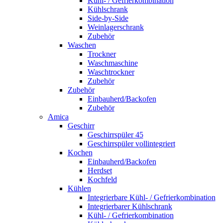
Kühl- / Gefrierkombination
Kühlschrank
Side-by-Side
Weinlagerschrank
Zubehör
Waschen
Trockner
Waschmaschine
Waschtrockner
Zubehör
Zubehör
Einbauherd/Backofen
Zubehör
Amica
Geschirr
Geschirrspüler 45
Geschirrspüler vollintegriert
Kochen
Einbauherd/Backofen
Herdset
Kochfeld
Kühlen
Integrierbare Kühl- / Gefrierkombination
Integrierbarer Kühlschrank
Kühl- / Gefrierkombination