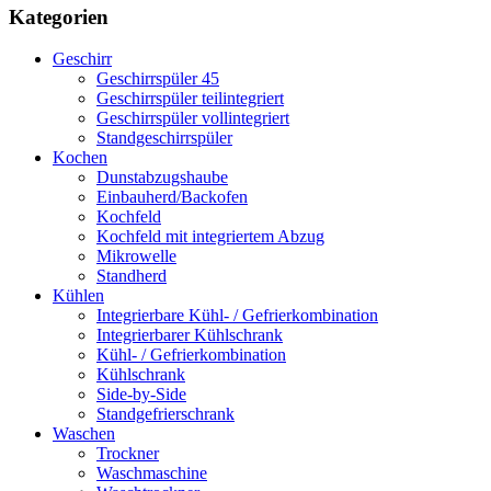
Kategorien
Geschirr
Geschirrspüler 45
Geschirrspüler teilintegriert
Geschirrspüler vollintegriert
Standgeschirrspüler
Kochen
Dunstabzugshaube
Einbauherd/Backofen
Kochfeld
Kochfeld mit integriertem Abzug
Mikrowelle
Standherd
Kühlen
Integrierbare Kühl- / Gefrierkombination
Integrierbarer Kühlschrank
Kühl- / Gefrierkombination
Kühlschrank
Side-by-Side
Standgefrierschrank
Waschen
Trockner
Waschmaschine