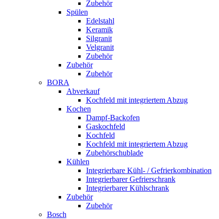
Zubehör
Spülen
Edelstahl
Keramik
Silgranit
Velgranit
Zubehör
Zubehör
Zubehör
BORA
Abverkauf
Kochfeld mit integriertem Abzug
Kochen
Dampf-Backofen
Gaskochfeld
Kochfeld
Kochfeld mit integriertem Abzug
Zubehörschublade
Kühlen
Integrierbare Kühl- / Gefrierkombination
Integrierbarer Gefrierschrank
Integrierbarer Kühlschrank
Zubehör
Zubehör
Bosch