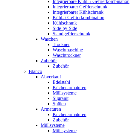
Integrierbare Kühl- / Gefrierkombination
Integrierbarer Gefrierschrank
Integrierbarer Kühlschrank
Kühl- / Gefrierkombination
Kühlschrank
Side-by-Side
Standgefrierschrank
Waschen
Trockner
Waschmaschine
Waschtrockner
Zubehör
Zubehör
Blanco
Abverkauf
Edelstahl
Küchenarmaturen
Müllsysteme
Silgranit
Spülen
Armaturen
Küchenarmaturen
Zubehör
Müllsysteme
Müllsysteme