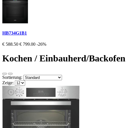
HB734G1B1
€ 588.50
€ 799.00
-26%
Kochen / Einbauherd/Backofen
Sortierung:
Zeige: