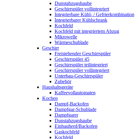
Dunstabzugshaube
Geschirrspüler vollintegriert
Integrierbare Kühl- / Gefrierkombination
Integrierbarer Kühlschrank
Kochfeld
Kochfeld mit integriertem Abzug
Mikrowelle
Wärmeschublade
Geschirr
Freistehender Geschirrspüler
Geschirrspüler 45
Geschirrspüler teilintegriert
Geschirrspüler vollintegriert
Unterbau-Geschirrspüler
Zubehör
Haushaltsgeräte
Kaffeevollautomaten
Kochen
Dampf-Backofen
Dampfgar-Schublade
Dampfgarer
Dunstabzugshaube
Einbauherd/Backofen
Gaskochfeld
Kochfeld