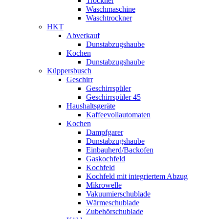
Trockner
Waschmaschine
Waschtrockner
HKT
Abverkauf
Dunstabzugshaube
Kochen
Dunstabzugshaube
Küppersbusch
Geschirr
Geschirrspüler
Geschirrspüler 45
Haushaltsgeräte
Kaffeevollautomaten
Kochen
Dampfgarer
Dunstabzugshaube
Einbauherd/Backofen
Gaskochfeld
Kochfeld
Kochfeld mit integriertem Abzug
Mikrowelle
Vakuumierschublade
Wärmeschublade
Zubehörschublade