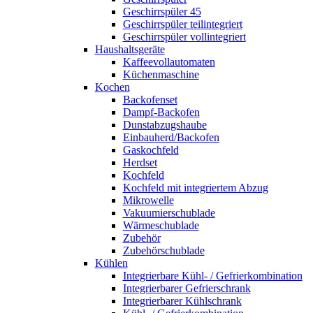
Geschirrspüler 45
Geschirrspüler teilintegriert
Geschirrspüler vollintegriert
Haushaltsgeräte
Kaffeevollautomaten
Küchenmaschine
Kochen
Backofenset
Dampf-Backofen
Dunstabzugshaube
Einbauherd/Backofen
Gaskochfeld
Herdset
Kochfeld
Kochfeld mit integriertem Abzug
Mikrowelle
Vakuumierschublade
Wärmeschublade
Zubehör
Zubehörschublade
Kühlen
Integrierbare Kühl- / Gefrierkombination
Integrierbarer Gefrierschrank
Integrierbarer Kühlschrank