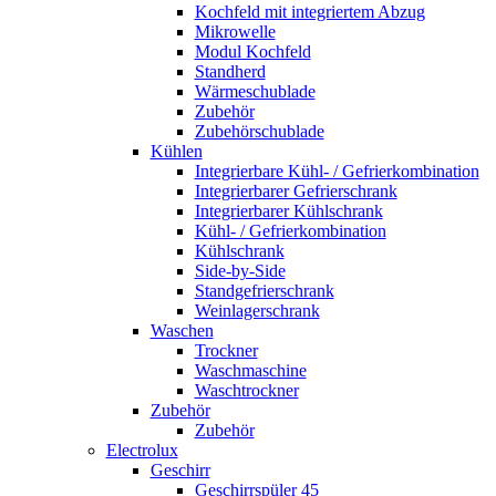
Kochfeld mit integriertem Abzug
Mikrowelle
Modul Kochfeld
Standherd
Wärmeschublade
Zubehör
Zubehörschublade
Kühlen
Integrierbare Kühl- / Gefrierkombination
Integrierbarer Gefrierschrank
Integrierbarer Kühlschrank
Kühl- / Gefrierkombination
Kühlschrank
Side-by-Side
Standgefrierschrank
Weinlagerschrank
Waschen
Trockner
Waschmaschine
Waschtrockner
Zubehör
Zubehör
Electrolux
Geschirr
Geschirrspüler 45