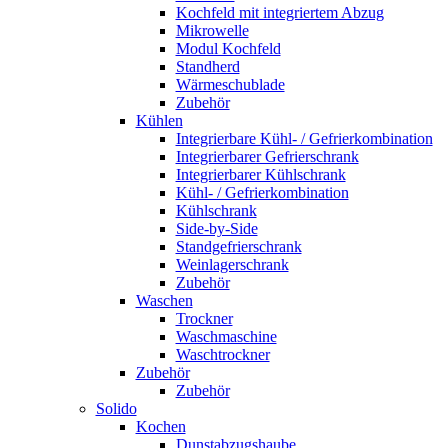
Kochfeld mit integriertem Abzug
Mikrowelle
Modul Kochfeld
Standherd
Wärmeschublade
Zubehör
Kühlen
Integrierbare Kühl- / Gefrierkombination
Integrierbarer Gefrierschrank
Integrierbarer Kühlschrank
Kühl- / Gefrierkombination
Kühlschrank
Side-by-Side
Standgefrierschrank
Weinlagerschrank
Zubehör
Waschen
Trockner
Waschmaschine
Waschtrockner
Zubehör
Zubehör
Solido
Kochen
Dunstabzugshaube