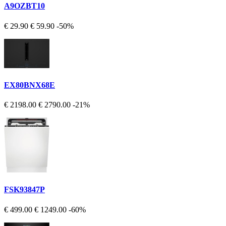
A9OZBT10
€ 29.90
€ 59.90
-50%
EX80BNX68E
€ 2198.00
€ 2790.00
-21%
FSK93847P
€ 499.00
€ 1249.00
-60%