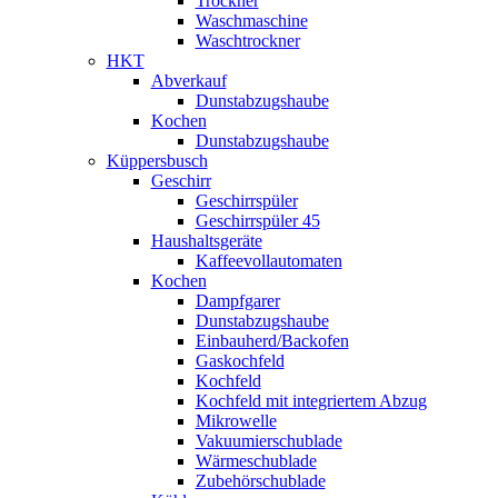
Trockner
Waschmaschine
Waschtrockner
HKT
Abverkauf
Dunstabzugshaube
Kochen
Dunstabzugshaube
Küppersbusch
Geschirr
Geschirrspüler
Geschirrspüler 45
Haushaltsgeräte
Kaffeevollautomaten
Kochen
Dampfgarer
Dunstabzugshaube
Einbauherd/Backofen
Gaskochfeld
Kochfeld
Kochfeld mit integriertem Abzug
Mikrowelle
Vakuumierschublade
Wärmeschublade
Zubehörschublade