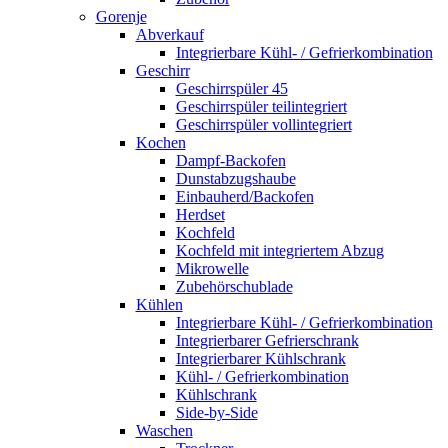
Gorenje
Abverkauf
Integrierbare Kühl- / Gefrierkombination
Geschirr
Geschirrspüler 45
Geschirrspüler teilintegriert
Geschirrspüler vollintegriert
Kochen
Dampf-Backofen
Dunstabzugshaube
Einbauherd/Backofen
Herdset
Kochfeld
Kochfeld mit integriertem Abzug
Mikrowelle
Zubehörschublade
Kühlen
Integrierbare Kühl- / Gefrierkombination
Integrierbarer Gefrierschrank
Integrierbarer Kühlschrank
Kühl- / Gefrierkombination
Kühlschrank
Side-by-Side
Waschen