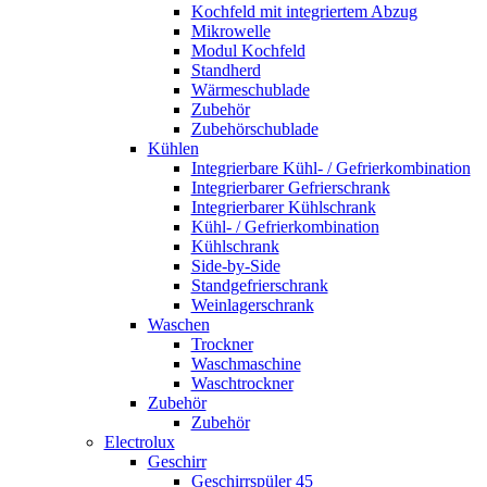
Kochfeld mit integriertem Abzug
Mikrowelle
Modul Kochfeld
Standherd
Wärmeschublade
Zubehör
Zubehörschublade
Kühlen
Integrierbare Kühl- / Gefrierkombination
Integrierbarer Gefrierschrank
Integrierbarer Kühlschrank
Kühl- / Gefrierkombination
Kühlschrank
Side-by-Side
Standgefrierschrank
Weinlagerschrank
Waschen
Trockner
Waschmaschine
Waschtrockner
Zubehör
Zubehör
Electrolux
Geschirr
Geschirrspüler 45