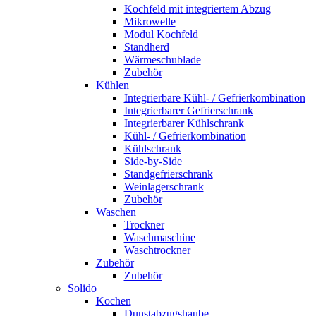
Kochfeld mit integriertem Abzug
Mikrowelle
Modul Kochfeld
Standherd
Wärmeschublade
Zubehör
Kühlen
Integrierbare Kühl- / Gefrierkombination
Integrierbarer Gefrierschrank
Integrierbarer Kühlschrank
Kühl- / Gefrierkombination
Kühlschrank
Side-by-Side
Standgefrierschrank
Weinlagerschrank
Zubehör
Waschen
Trockner
Waschmaschine
Waschtrockner
Zubehör
Zubehör
Solido
Kochen
Dunstabzugshaube