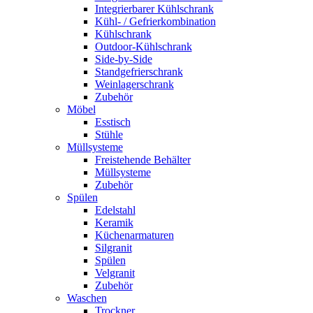
Integrierbarer Kühlschrank
Kühl- / Gefrierkombination
Kühlschrank
Outdoor-Kühlschrank
Side-by-Side
Standgefrierschrank
Weinlagerschrank
Zubehör
Möbel
Esstisch
Stühle
Müllsysteme
Freistehende Behälter
Müllsysteme
Zubehör
Spülen
Edelstahl
Keramik
Küchenarmaturen
Silgranit
Spülen
Velgranit
Zubehör
Waschen
Trockner