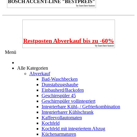
BOSCH ACCENT-LINE "BESTPREIS"
by kuechen-kutzer
Restposten Abverkauf bis zu -60%
by kuechen-kutzer
Menü
Alle Kategorien
Abverkauf
Bad-Waschbecken
Dunstabzugshaube
Einbauherd/Backofen
Geschirrspüler 45
Geschirrspüler vollintegriert
Integrierbare Kühl- / Gefrierkombination
Integrierbarer Kühlschrank
Kaffeevollautomaten
Kochfeld
Kochfeld mit integriertem Abzug
Küchenarmaturen