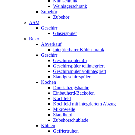
Kühlschrank
Weinlagerschrank
Zubehör
Zubehör
ASM
Geschirr
Gläserspüler
Beko
Abverkauf
Integrierbarer Kühlschrank
Geschirr
Geschirrspüler 45
Geschirrspüler teilintegriert
Geschirrspüler vollintegriert
Standgeschirrspüler
Kochen
Dunstabzugshaube
Einbauherd/Backofen
Kochfeld
Kochfeld mit integriertem Abzug
Mikrowelle
Standherd
Zubehörschublade
Kühlen
Gefriertruhen