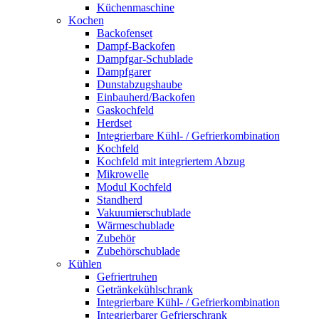
Küchenmaschine
Kochen
Backofenset
Dampf-Backofen
Dampfgar-Schublade
Dampfgarer
Dunstabzugshaube
Einbauherd/Backofen
Gaskochfeld
Herdset
Integrierbare Kühl- / Gefrierkombination
Kochfeld
Kochfeld mit integriertem Abzug
Mikrowelle
Modul Kochfeld
Standherd
Vakuumierschublade
Wärmeschublade
Zubehör
Zubehörschublade
Kühlen
Gefriertruhen
Getränkekühlschrank
Integrierbare Kühl- / Gefrierkombination
Integrierbarer Gefrierschrank