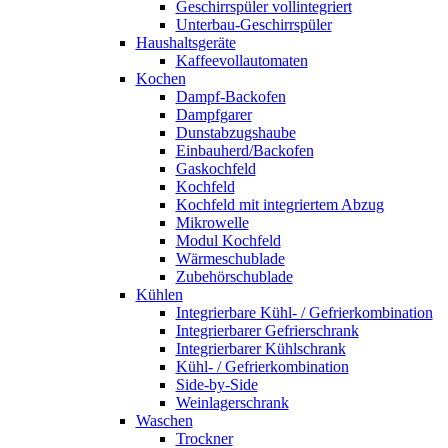
Geschirrspüler vollintegriert
Unterbau-Geschirrspüler
Haushaltsgeräte
Kaffeevollautomaten
Kochen
Dampf-Backofen
Dampfgarer
Dunstabzugshaube
Einbauherd/Backofen
Gaskochfeld
Kochfeld
Kochfeld mit integriertem Abzug
Mikrowelle
Modul Kochfeld
Wärmeschublade
Zubehörschublade
Kühlen
Integrierbare Kühl- / Gefrierkombination
Integrierbarer Gefrierschrank
Integrierbarer Kühlschrank
Kühl- / Gefrierkombination
Side-by-Side
Weinlagerschrank
Waschen
Trockner