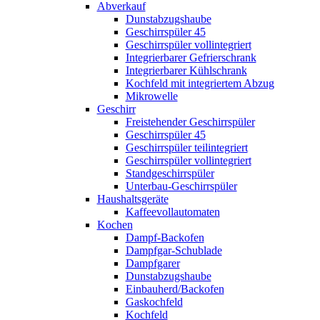
Abverkauf
Dunstabzugshaube
Geschirrspüler 45
Geschirrspüler vollintegriert
Integrierbarer Gefrierschrank
Integrierbarer Kühlschrank
Kochfeld mit integriertem Abzug
Mikrowelle
Geschirr
Freistehender Geschirrspüler
Geschirrspüler 45
Geschirrspüler teilintegriert
Geschirrspüler vollintegriert
Standgeschirrspüler
Unterbau-Geschirrspüler
Haushaltsgeräte
Kaffeevollautomaten
Kochen
Dampf-Backofen
Dampfgar-Schublade
Dampfgarer
Dunstabzugshaube
Einbauherd/Backofen
Gaskochfeld
Kochfeld