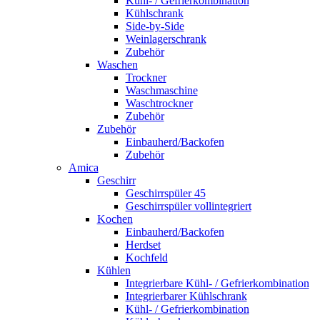
Kühl- / Gefrierkombination
Kühlschrank
Side-by-Side
Weinlagerschrank
Zubehör
Waschen
Trockner
Waschmaschine
Waschtrockner
Zubehör
Zubehör
Einbauherd/Backofen
Zubehör
Amica
Geschirr
Geschirrspüler 45
Geschirrspüler vollintegriert
Kochen
Einbauherd/Backofen
Herdset
Kochfeld
Kühlen
Integrierbare Kühl- / Gefrierkombination
Integrierbarer Kühlschrank
Kühl- / Gefrierkombination