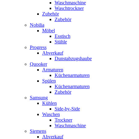
Waschmaschine
Waschtrockner
Zubehör
Zubehör
Nobilia
Möbel
Esstisch
Stühle
Progress
Abverkauf
Dunstabzugshaube
Quooker
Armaturen
Küchenarmaturen
Spülen
Küchenarmaturen
Zubehör
Samsung
Kühlen
Side-by-Side
Waschen
Trockner
Waschmaschine
Siemens
Abverkauf