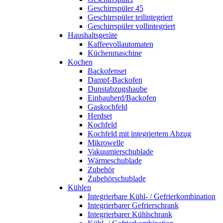
Geschirrspüler 45
Geschirrspüler teilintegriert
Geschirrspüler vollintegriert
Haushaltsgeräte
Kaffeevollautomaten
Küchenmaschine
Kochen
Backofenset
Dampf-Backofen
Dunstabzugshaube
Einbauherd/Backofen
Gaskochfeld
Herdset
Kochfeld
Kochfeld mit integriertem Abzug
Mikrowelle
Vakuumierschublade
Wärmeschublade
Zubehör
Zubehörschublade
Kühlen
Integrierbare Kühl- / Gefrierkombination
Integrierbarer Gefrierschrank
Integrierbarer Kühlschrank