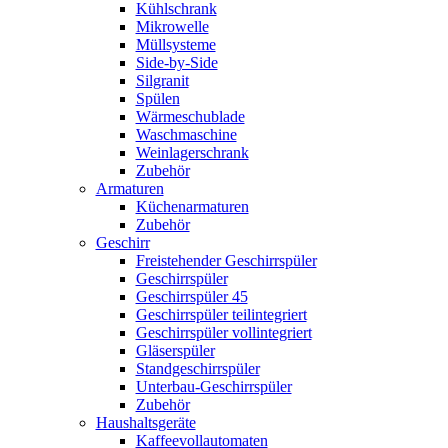
Kühlschrank
Mikrowelle
Müllsysteme
Side-by-Side
Silgranit
Spülen
Wärmeschublade
Waschmaschine
Weinlagerschrank
Zubehör
Armaturen
Küchenarmaturen
Zubehör
Geschirr
Freistehender Geschirrspüler
Geschirrspüler
Geschirrspüler 45
Geschirrspüler teilintegriert
Geschirrspüler vollintegriert
Gläserspüler
Standgeschirrspüler
Unterbau-Geschirrspüler
Zubehör
Haushaltsgeräte
Kaffeevollautomaten