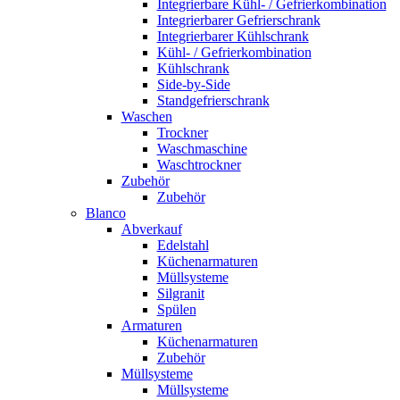
Integrierbare Kühl- / Gefrierkombination
Integrierbarer Gefrierschrank
Integrierbarer Kühlschrank
Kühl- / Gefrierkombination
Kühlschrank
Side-by-Side
Standgefrierschrank
Waschen
Trockner
Waschmaschine
Waschtrockner
Zubehör
Zubehör
Blanco
Abverkauf
Edelstahl
Küchenarmaturen
Müllsysteme
Silgranit
Spülen
Armaturen
Küchenarmaturen
Zubehör
Müllsysteme
Müllsysteme