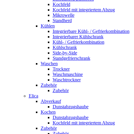
Kochfeld
Kochfeld mit integriertem Abzug
Mikrowelle
Standherd
Kühlen
Integrierbare Kühl- / Gefrierkombination
Integrierbarer Kühlschrank
Kühl- / Gefrierkombination
Kühlschrank
Side-by-Side
Standgefrierschrank
Waschen
Trockner
Waschmaschine
Waschtrockner
Zubehör
Zubehör
Elica
Abverkauf
Dunstabzugshaube
Kochen
Dunstabzugshaube
Kochfeld mit integriertem Abzug
Zubehör
Zubehör