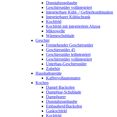
Dunstabzugshaube
Geschirrspüler vollintegriert
Integrierbare Kühl- / Gefrierkombination
Integrierbarer Kühlschrank
Kochfeld
Kochfeld mit integriertem Abzug
Mikrowelle
Wärmeschublade
Geschirr
Freistehender Geschirrspüler
Geschirrspüler 45
Geschirrspüler teilintegriert
Geschirrspüler vollintegriert
Unterbau-Geschirrspüler
Zubehör
Haushaltsgeräte
Kaffeevollautomaten
Kochen
Dampf-Backofen
Dampfgar-Schublade
Dampfgarer
Dunstabzugshaube
Einbauherd/Backofen
Gaskochfeld
Kochfeld