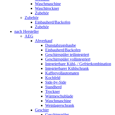
Waschmaschine
Waschtrockner
Zubehör
Zubehör
Einbauherd/Backofen
Zubehör
nach Hersteller
AEG
Abverkauf
Dunstabzugshaube
Einbauherd/Backofen
Geschirrspüler teilintegriert
Geschirrspüler vollintegriert
Integrierbare Kühl- / Gefrierkombination
Integrierbarer Kühlschrank
Kaffeevollautomaten
Kochfeld
Side-by-Side
Standherd
Trockner
Wärmeschublade
Waschmaschine
Weinlagerschrank
Geschirr
Geschirrspüler