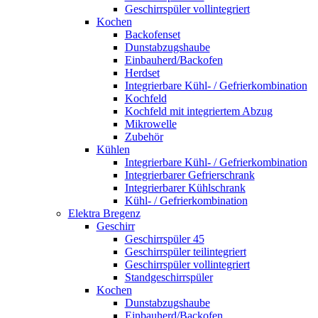
Geschirrspüler vollintegriert
Kochen
Backofenset
Dunstabzugshaube
Einbauherd/Backofen
Herdset
Integrierbare Kühl- / Gefrierkombination
Kochfeld
Kochfeld mit integriertem Abzug
Mikrowelle
Zubehör
Kühlen
Integrierbare Kühl- / Gefrierkombination
Integrierbarer Gefrierschrank
Integrierbarer Kühlschrank
Kühl- / Gefrierkombination
Elektra Bregenz
Geschirr
Geschirrspüler 45
Geschirrspüler teilintegriert
Geschirrspüler vollintegriert
Standgeschirrspüler
Kochen
Dunstabzugshaube
Einbauherd/Backofen