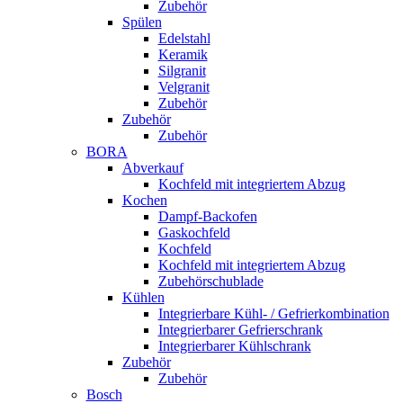
Zubehör
Spülen
Edelstahl
Keramik
Silgranit
Velgranit
Zubehör
Zubehör
Zubehör
BORA
Abverkauf
Kochfeld mit integriertem Abzug
Kochen
Dampf-Backofen
Gaskochfeld
Kochfeld
Kochfeld mit integriertem Abzug
Zubehörschublade
Kühlen
Integrierbare Kühl- / Gefrierkombination
Integrierbarer Gefrierschrank
Integrierbarer Kühlschrank
Zubehör
Zubehör
Bosch