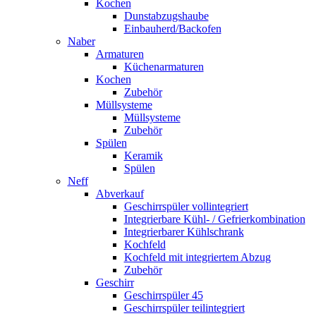
Kochen
Dunstabzugshaube
Einbauherd/Backofen
Naber
Armaturen
Küchenarmaturen
Kochen
Zubehör
Müllsysteme
Müllsysteme
Zubehör
Spülen
Keramik
Spülen
Neff
Abverkauf
Geschirrspüler vollintegriert
Integrierbare Kühl- / Gefrierkombination
Integrierbarer Kühlschrank
Kochfeld
Kochfeld mit integriertem Abzug
Zubehör
Geschirr
Geschirrspüler 45
Geschirrspüler teilintegriert