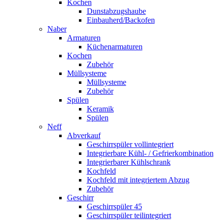
Kochen
Dunstabzugshaube
Einbauherd/Backofen
Naber
Armaturen
Küchenarmaturen
Kochen
Zubehör
Müllsysteme
Müllsysteme
Zubehör
Spülen
Keramik
Spülen
Neff
Abverkauf
Geschirrspüler vollintegriert
Integrierbare Kühl- / Gefrierkombination
Integrierbarer Kühlschrank
Kochfeld
Kochfeld mit integriertem Abzug
Zubehör
Geschirr
Geschirrspüler 45
Geschirrspüler teilintegriert