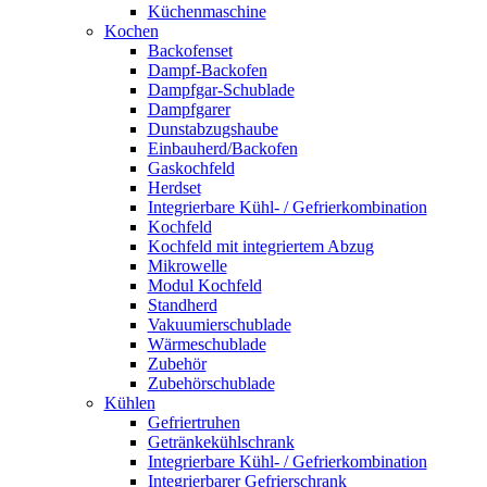
Küchenmaschine
Kochen
Backofenset
Dampf-Backofen
Dampfgar-Schublade
Dampfgarer
Dunstabzugshaube
Einbauherd/Backofen
Gaskochfeld
Herdset
Integrierbare Kühl- / Gefrierkombination
Kochfeld
Kochfeld mit integriertem Abzug
Mikrowelle
Modul Kochfeld
Standherd
Vakuumierschublade
Wärmeschublade
Zubehör
Zubehörschublade
Kühlen
Gefriertruhen
Getränkekühlschrank
Integrierbare Kühl- / Gefrierkombination
Integrierbarer Gefrierschrank