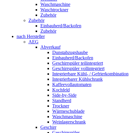
Waschmaschine
Waschtrockner
Zubehör
Zubehör
Einbauherd/Backofen
Zubehör
nach Hersteller
AEG
Abverkauf
Dunstabzugshaube
Einbauherd/Backofen
Geschirrspüler teilintegriert
Geschirrspüler vollintegriert
Integrierbare Kühl- / Gefrierkombination
Integrierbarer Kühlschrank
Kaffeevollautomaten
Kochfeld
Side-by-Side
Standherd
Trockner
Wärmeschublade
Waschmaschine
Weinlagerschrank
Geschirr
Geschirrspüler