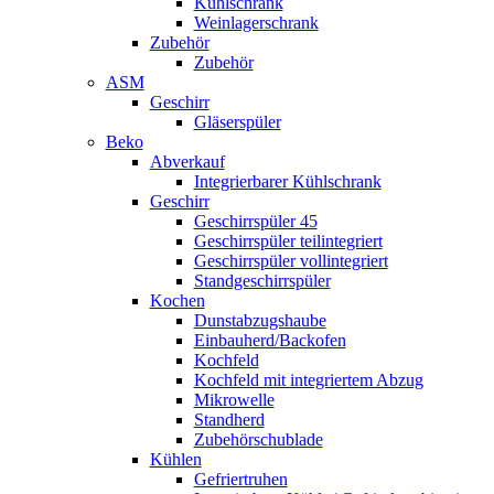
Kühlschrank
Weinlagerschrank
Zubehör
Zubehör
ASM
Geschirr
Gläserspüler
Beko
Abverkauf
Integrierbarer Kühlschrank
Geschirr
Geschirrspüler 45
Geschirrspüler teilintegriert
Geschirrspüler vollintegriert
Standgeschirrspüler
Kochen
Dunstabzugshaube
Einbauherd/Backofen
Kochfeld
Kochfeld mit integriertem Abzug
Mikrowelle
Standherd
Zubehörschublade
Kühlen
Gefriertruhen