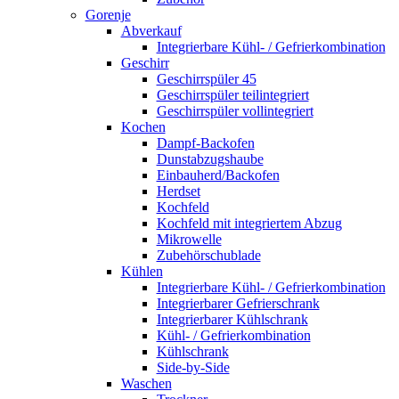
Gorenje
Abverkauf
Integrierbare Kühl- / Gefrierkombination
Geschirr
Geschirrspüler 45
Geschirrspüler teilintegriert
Geschirrspüler vollintegriert
Kochen
Dampf-Backofen
Dunstabzugshaube
Einbauherd/Backofen
Herdset
Kochfeld
Kochfeld mit integriertem Abzug
Mikrowelle
Zubehörschublade
Kühlen
Integrierbare Kühl- / Gefrierkombination
Integrierbarer Gefrierschrank
Integrierbarer Kühlschrank
Kühl- / Gefrierkombination
Kühlschrank
Side-by-Side
Waschen