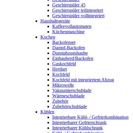
Geschirrspüler 45
Geschirrspüler teilintegriert
Geschirrspüler vollintegriert
Haushaltsgeräte
Kaffeevollautomaten
Küchenmaschine
Kochen
Backofenset
Dampf-Backofen
Dunstabzugshaube
Einbauherd/Backofen
Gaskochfeld
Herdset
Kochfeld
Kochfeld mit integriertem Abzug
Mikrowelle
Vakuumierschublade
Wärmeschublade
Zubehör
Zubehörschublade
Kühlen
Integrierbare Kühl- / Gefrierkombination
Integrierbarer Gefrierschrank
Integrierbarer Kühlschrank