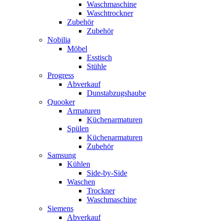
Waschmaschine
Waschtrockner
Zubehör
Zubehör
Nobilia
Möbel
Esstisch
Stühle
Progress
Abverkauf
Dunstabzugshaube
Quooker
Armaturen
Küchenarmaturen
Spülen
Küchenarmaturen
Zubehör
Samsung
Kühlen
Side-by-Side
Waschen
Trockner
Waschmaschine
Siemens
Abverkauf