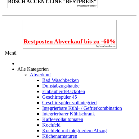
BOSCH ACCENT-LINE "BESTPREIS"
by kuechen-kutzer
Restposten Abverkauf bis zu -60%
by kuechen-kutzer
Menü
Alle Kategorien
Abverkauf
Bad-Waschbecken
Dunstabzugshaube
Einbauherd/Backofen
Geschirrspüler 45
Geschirrspüler vollintegriert
Integrierbare Kühl- / Gefrierkombination
Integrierbarer Kühlschrank
Kaffeevollautomaten
Kochfeld
Kochfeld mit integriertem Abzug
Küchenarmaturen