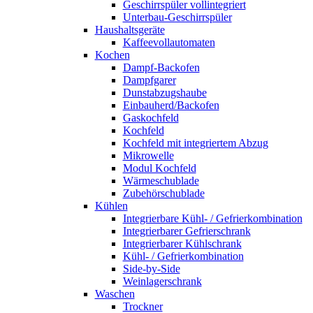
Geschirrspüler vollintegriert
Unterbau-Geschirrspüler
Haushaltsgeräte
Kaffeevollautomaten
Kochen
Dampf-Backofen
Dampfgarer
Dunstabzugshaube
Einbauherd/Backofen
Gaskochfeld
Kochfeld
Kochfeld mit integriertem Abzug
Mikrowelle
Modul Kochfeld
Wärmeschublade
Zubehörschublade
Kühlen
Integrierbare Kühl- / Gefrierkombination
Integrierbarer Gefrierschrank
Integrierbarer Kühlschrank
Kühl- / Gefrierkombination
Side-by-Side
Weinlagerschrank
Waschen
Trockner