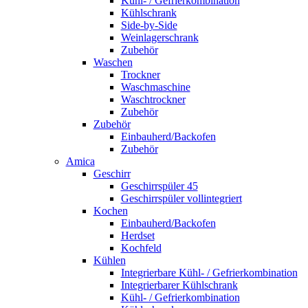
Kühl- / Gefrierkombination
Kühlschrank
Side-by-Side
Weinlagerschrank
Zubehör
Waschen
Trockner
Waschmaschine
Waschtrockner
Zubehör
Zubehör
Einbauherd/Backofen
Zubehör
Amica
Geschirr
Geschirrspüler 45
Geschirrspüler vollintegriert
Kochen
Einbauherd/Backofen
Herdset
Kochfeld
Kühlen
Integrierbare Kühl- / Gefrierkombination
Integrierbarer Kühlschrank
Kühl- / Gefrierkombination