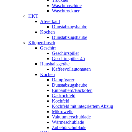
Trockner
Waschmaschine
Waschtrockner
HKT
Abverkauf
Dunstabzugshaube
Kochen
Dunstabzugshaube
Küppersbusch
Geschirr
Geschirrspüler
Geschirrspüler 45
Haushaltsgeräte
Kaffeevollautomaten
Kochen
Dampfgarer
Dunstabzugshaube
Einbauherd/Backofen
Gaskochfeld
Kochfeld
Kochfeld mit integriertem Abzug
Mikrowelle
Vakuumierschublade
Wärmeschublade
Zubehörschublade