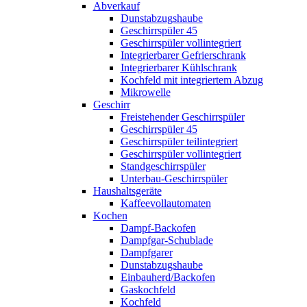
Abverkauf
Dunstabzugshaube
Geschirrspüler 45
Geschirrspüler vollintegriert
Integrierbarer Gefrierschrank
Integrierbarer Kühlschrank
Kochfeld mit integriertem Abzug
Mikrowelle
Geschirr
Freistehender Geschirrspüler
Geschirrspüler 45
Geschirrspüler teilintegriert
Geschirrspüler vollintegriert
Standgeschirrspüler
Unterbau-Geschirrspüler
Haushaltsgeräte
Kaffeevollautomaten
Kochen
Dampf-Backofen
Dampfgar-Schublade
Dampfgarer
Dunstabzugshaube
Einbauherd/Backofen
Gaskochfeld
Kochfeld