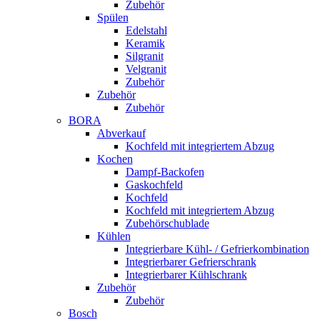
Zubehör
Spülen
Edelstahl
Keramik
Silgranit
Velgranit
Zubehör
Zubehör
Zubehör
BORA
Abverkauf
Kochfeld mit integriertem Abzug
Kochen
Dampf-Backofen
Gaskochfeld
Kochfeld
Kochfeld mit integriertem Abzug
Zubehörschublade
Kühlen
Integrierbare Kühl- / Gefrierkombination
Integrierbarer Gefrierschrank
Integrierbarer Kühlschrank
Zubehör
Zubehör
Bosch