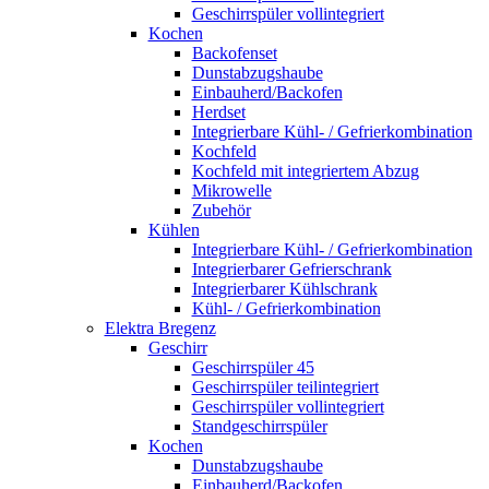
Geschirrspüler vollintegriert
Kochen
Backofenset
Dunstabzugshaube
Einbauherd/Backofen
Herdset
Integrierbare Kühl- / Gefrierkombination
Kochfeld
Kochfeld mit integriertem Abzug
Mikrowelle
Zubehör
Kühlen
Integrierbare Kühl- / Gefrierkombination
Integrierbarer Gefrierschrank
Integrierbarer Kühlschrank
Kühl- / Gefrierkombination
Elektra Bregenz
Geschirr
Geschirrspüler 45
Geschirrspüler teilintegriert
Geschirrspüler vollintegriert
Standgeschirrspüler
Kochen
Dunstabzugshaube
Einbauherd/Backofen