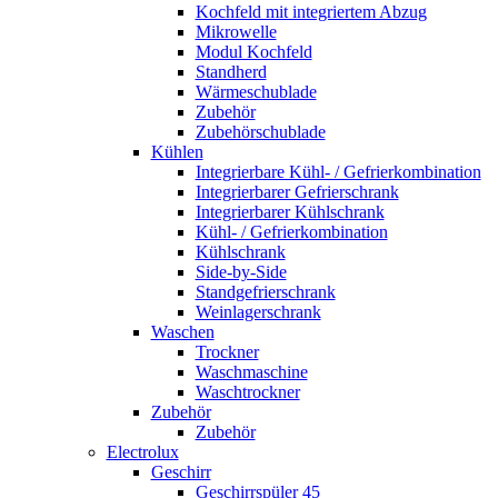
Kochfeld mit integriertem Abzug
Mikrowelle
Modul Kochfeld
Standherd
Wärmeschublade
Zubehör
Zubehörschublade
Kühlen
Integrierbare Kühl- / Gefrierkombination
Integrierbarer Gefrierschrank
Integrierbarer Kühlschrank
Kühl- / Gefrierkombination
Kühlschrank
Side-by-Side
Standgefrierschrank
Weinlagerschrank
Waschen
Trockner
Waschmaschine
Waschtrockner
Zubehör
Zubehör
Electrolux
Geschirr
Geschirrspüler 45