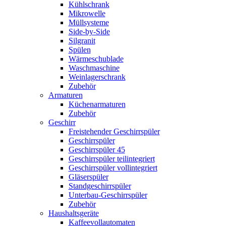
Kühlschrank
Mikrowelle
Müllsysteme
Side-by-Side
Silgranit
Spülen
Wärmeschublade
Waschmaschine
Weinlagerschrank
Zubehör
Armaturen
Küchenarmaturen
Zubehör
Geschirr
Freistehender Geschirrspüler
Geschirrspüler
Geschirrspüler 45
Geschirrspüler teilintegriert
Geschirrspüler vollintegriert
Gläserspüler
Standgeschirrspüler
Unterbau-Geschirrspüler
Zubehör
Haushaltsgeräte
Kaffeevollautomaten