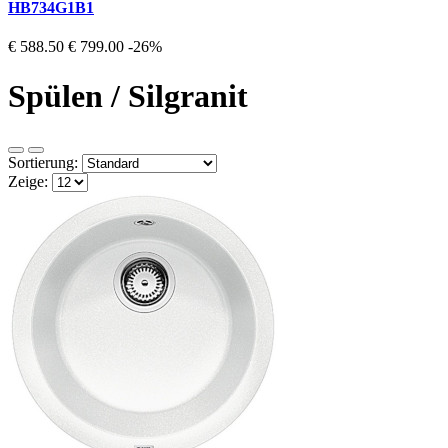
HB734G1B1
€ 588.50
€ 799.00
-26%
Spülen / Silgranit
Sortierung:
Zeige: