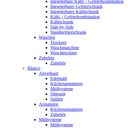
Integrierbare Kühl- / Gefrierkombination
Integrierbarer Gefrierschrank
Integrierbarer Kühlschrank
Kühl- / Gefrierkombination
Kühlschrank
Side-by-Side
Standgefrierschrank
Waschen
Trockner
Waschmaschine
Waschtrockner
Zubehör
Zubehör
Blanco
Abverkauf
Edelstahl
Küchenarmaturen
Müllsysteme
Silgranit
Spülen
Armaturen
Küchenarmaturen
Zubehör
Müllsysteme
Müllsysteme