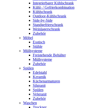
Integrierbarer Kühlschrank
Kühl- / Gefrierkombination
Kühlschrank
Outdoor-Kühlschrank
Side-by-Side
Standgefrierschrank
Weinlagerschrank
Zubehör
Möbel
Esstisch
Stühle
Müllsysteme
Freistehende Behälter
Müllsysteme
Zubehör
Spülen
Edelstahl
Keramik
Küchenarmaturen
Silgranit
Spülen
Velgranit
Zubehör
Waschen
Trockner