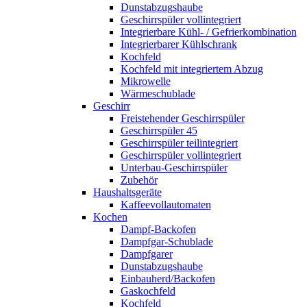
Dunstabzugshaube
Geschirrspüler vollintegriert
Integrierbare Kühl- / Gefrierkombination
Integrierbarer Kühlschrank
Kochfeld
Kochfeld mit integriertem Abzug
Mikrowelle
Wärmeschublade
Geschirr
Freistehender Geschirrspüler
Geschirrspüler 45
Geschirrspüler teilintegriert
Geschirrspüler vollintegriert
Unterbau-Geschirrspüler
Zubehör
Haushaltsgeräte
Kaffeevollautomaten
Kochen
Dampf-Backofen
Dampfgar-Schublade
Dampfgarer
Dunstabzugshaube
Einbauherd/Backofen
Gaskochfeld
Kochfeld