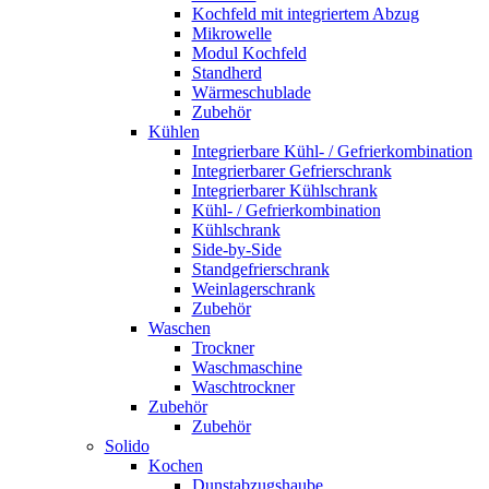
Kochfeld mit integriertem Abzug
Mikrowelle
Modul Kochfeld
Standherd
Wärmeschublade
Zubehör
Kühlen
Integrierbare Kühl- / Gefrierkombination
Integrierbarer Gefrierschrank
Integrierbarer Kühlschrank
Kühl- / Gefrierkombination
Kühlschrank
Side-by-Side
Standgefrierschrank
Weinlagerschrank
Zubehör
Waschen
Trockner
Waschmaschine
Waschtrockner
Zubehör
Zubehör
Solido
Kochen
Dunstabzugshaube