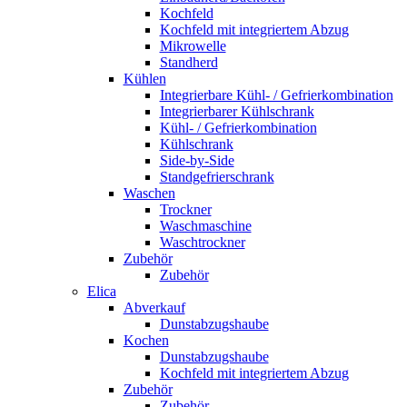
Kochfeld
Kochfeld mit integriertem Abzug
Mikrowelle
Standherd
Kühlen
Integrierbare Kühl- / Gefrierkombination
Integrierbarer Kühlschrank
Kühl- / Gefrierkombination
Kühlschrank
Side-by-Side
Standgefrierschrank
Waschen
Trockner
Waschmaschine
Waschtrockner
Zubehör
Zubehör
Elica
Abverkauf
Dunstabzugshaube
Kochen
Dunstabzugshaube
Kochfeld mit integriertem Abzug
Zubehör
Zubehör