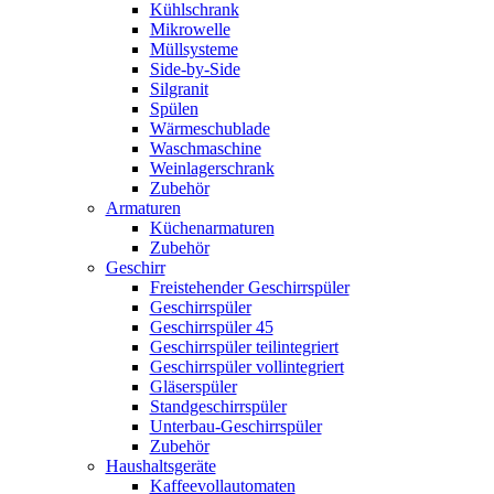
Kühlschrank
Mikrowelle
Müllsysteme
Side-by-Side
Silgranit
Spülen
Wärmeschublade
Waschmaschine
Weinlagerschrank
Zubehör
Armaturen
Küchenarmaturen
Zubehör
Geschirr
Freistehender Geschirrspüler
Geschirrspüler
Geschirrspüler 45
Geschirrspüler teilintegriert
Geschirrspüler vollintegriert
Gläserspüler
Standgeschirrspüler
Unterbau-Geschirrspüler
Zubehör
Haushaltsgeräte
Kaffeevollautomaten