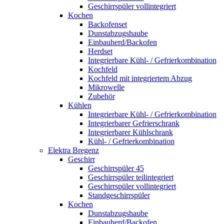
Geschirrspüler vollintegriert
Kochen
Backofenset
Dunstabzugshaube
Einbauherd/Backofen
Herdset
Integrierbare Kühl- / Gefrierkombination
Kochfeld
Kochfeld mit integriertem Abzug
Mikrowelle
Zubehör
Kühlen
Integrierbare Kühl- / Gefrierkombination
Integrierbarer Gefrierschrank
Integrierbarer Kühlschrank
Kühl- / Gefrierkombination
Elektra Bregenz
Geschirr
Geschirrspüler 45
Geschirrspüler teilintegriert
Geschirrspüler vollintegriert
Standgeschirrspüler
Kochen
Dunstabzugshaube
Einbauherd/Backofen