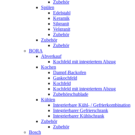
Zubehör
Spülen
Edelstahl
Keramik
Silgranit
Velgranit
Zubehör
Zubehör
Zubehör
BORA
Abverkauf
Kochfeld mit integriertem Abzug
Kochen
Dampf-Backofen
Gaskochfeld
Kochfeld
Kochfeld mit integriertem Abzug
Zubehörschublade
Kühlen
Integrierbare Kühl- / Gefrierkombination
Integrierbarer Gefrierschrank
Integrierbarer Kühlschrank
Zubehör
Zubehör
Bosch