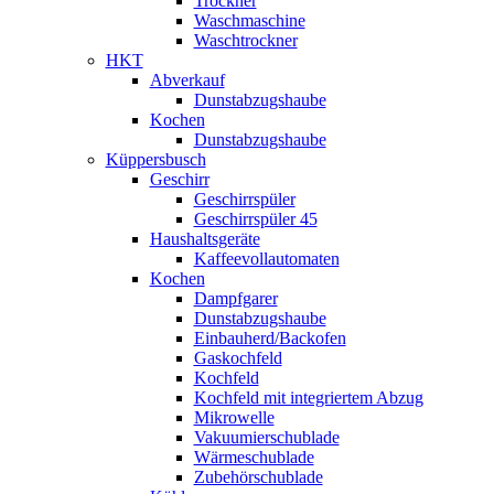
Trockner
Waschmaschine
Waschtrockner
HKT
Abverkauf
Dunstabzugshaube
Kochen
Dunstabzugshaube
Küppersbusch
Geschirr
Geschirrspüler
Geschirrspüler 45
Haushaltsgeräte
Kaffeevollautomaten
Kochen
Dampfgarer
Dunstabzugshaube
Einbauherd/Backofen
Gaskochfeld
Kochfeld
Kochfeld mit integriertem Abzug
Mikrowelle
Vakuumierschublade
Wärmeschublade
Zubehörschublade