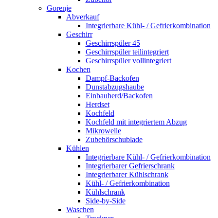
Gorenje
Abverkauf
Integrierbare Kühl- / Gefrierkombination
Geschirr
Geschirrspüler 45
Geschirrspüler teilintegriert
Geschirrspüler vollintegriert
Kochen
Dampf-Backofen
Dunstabzugshaube
Einbauherd/Backofen
Herdset
Kochfeld
Kochfeld mit integriertem Abzug
Mikrowelle
Zubehörschublade
Kühlen
Integrierbare Kühl- / Gefrierkombination
Integrierbarer Gefrierschrank
Integrierbarer Kühlschrank
Kühl- / Gefrierkombination
Kühlschrank
Side-by-Side
Waschen