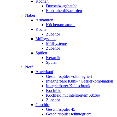
Kochen
Dunstabzugshaube
Einbauherd/Backofen
Naber
Armaturen
Küchenarmaturen
Kochen
Zubehör
Müllsysteme
Müllsysteme
Zubehör
Spülen
Keramik
Spülen
Neff
Abverkauf
Geschirrspüler vollintegriert
Integrierbare Kühl- / Gefrierkombination
Integrierbarer Kühlschrank
Kochfeld
Kochfeld mit integriertem Abzug
Zubehör
Geschirr
Geschirrspüler 45
Geschirrspüler teilintegriert