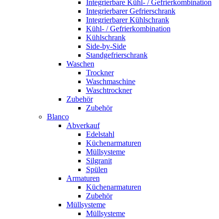
Integrierbare Kühl- / Gefrierkombination
Integrierbarer Gefrierschrank
Integrierbarer Kühlschrank
Kühl- / Gefrierkombination
Kühlschrank
Side-by-Side
Standgefrierschrank
Waschen
Trockner
Waschmaschine
Waschtrockner
Zubehör
Zubehör
Blanco
Abverkauf
Edelstahl
Küchenarmaturen
Müllsysteme
Silgranit
Spülen
Armaturen
Küchenarmaturen
Zubehör
Müllsysteme
Müllsysteme