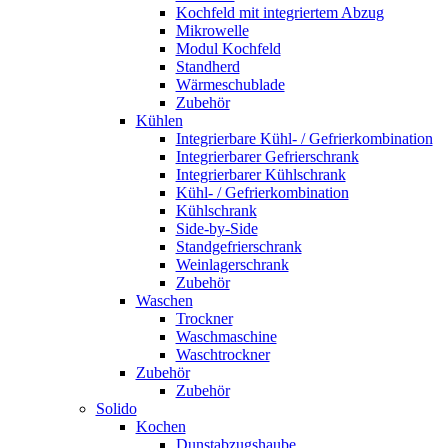
Kochfeld mit integriertem Abzug
Mikrowelle
Modul Kochfeld
Standherd
Wärmeschublade
Zubehör
Kühlen
Integrierbare Kühl- / Gefrierkombination
Integrierbarer Gefrierschrank
Integrierbarer Kühlschrank
Kühl- / Gefrierkombination
Kühlschrank
Side-by-Side
Standgefrierschrank
Weinlagerschrank
Zubehör
Waschen
Trockner
Waschmaschine
Waschtrockner
Zubehör
Zubehör
Solido
Kochen
Dunstabzugshaube