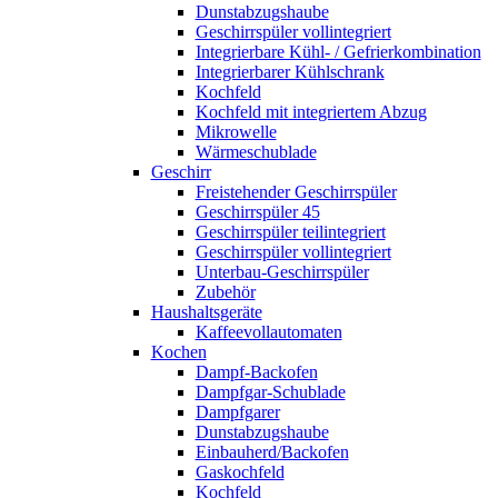
Dunstabzugshaube
Geschirrspüler vollintegriert
Integrierbare Kühl- / Gefrierkombination
Integrierbarer Kühlschrank
Kochfeld
Kochfeld mit integriertem Abzug
Mikrowelle
Wärmeschublade
Geschirr
Freistehender Geschirrspüler
Geschirrspüler 45
Geschirrspüler teilintegriert
Geschirrspüler vollintegriert
Unterbau-Geschirrspüler
Zubehör
Haushaltsgeräte
Kaffeevollautomaten
Kochen
Dampf-Backofen
Dampfgar-Schublade
Dampfgarer
Dunstabzugshaube
Einbauherd/Backofen
Gaskochfeld
Kochfeld