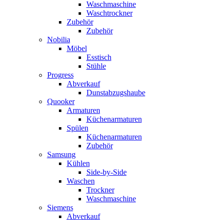
Waschmaschine
Waschtrockner
Zubehör
Zubehör
Nobilia
Möbel
Esstisch
Stühle
Progress
Abverkauf
Dunstabzugshaube
Quooker
Armaturen
Küchenarmaturen
Spülen
Küchenarmaturen
Zubehör
Samsung
Kühlen
Side-by-Side
Waschen
Trockner
Waschmaschine
Siemens
Abverkauf