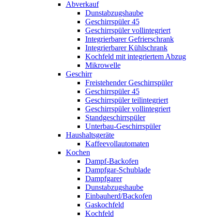
Abverkauf
Dunstabzugshaube
Geschirrspüler 45
Geschirrspüler vollintegriert
Integrierbarer Gefrierschrank
Integrierbarer Kühlschrank
Kochfeld mit integriertem Abzug
Mikrowelle
Geschirr
Freistehender Geschirrspüler
Geschirrspüler 45
Geschirrspüler teilintegriert
Geschirrspüler vollintegriert
Standgeschirrspüler
Unterbau-Geschirrspüler
Haushaltsgeräte
Kaffeevollautomaten
Kochen
Dampf-Backofen
Dampfgar-Schublade
Dampfgarer
Dunstabzugshaube
Einbauherd/Backofen
Gaskochfeld
Kochfeld