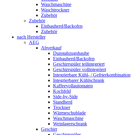
Waschmaschine
Waschtrockner
Zubehör
Zubehör
Einbauherd/Backofen
Zubehör
nach Hersteller
AEG
Abverkauf
Dunstabzugshaube
Einbauherd/Backofen
Geschirrspüler teilintegriert
Geschirrspüler vollintegriert
Integrierbare Kühl- / Gefrierkombination
Integrierbarer Kühlschrank
Kaffeevollautomaten
Kochfeld
Side-by-Side
Standherd
Trockner
Wärmeschublade
Waschmaschine
Weinlagerschrank
Geschirr
Geschirrspüler