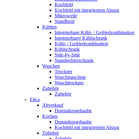
Kochfeld
Kochfeld mit integriertem Abzug
Mikrowelle
Standherd
Kühlen
Integrierbare Kühl- / Gefrierkombination
Integrierbarer Kühlschrank
Kühl- / Gefrierkombination
Kühlschrank
Side-by-Side
Standgefrierschrank
Waschen
Trockner
Waschmaschine
Waschtrockner
Zubehör
Zubehör
Elica
Abverkauf
Dunstabzugshaube
Kochen
Dunstabzugshaube
Kochfeld mit integriertem Abzug
Zubehör
Zubehör