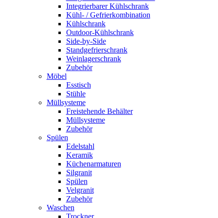
Integrierbarer Kühlschrank
Kühl- / Gefrierkombination
Kühlschrank
Outdoor-Kühlschrank
Side-by-Side
Standgefrierschrank
Weinlagerschrank
Zubehör
Möbel
Esstisch
Stühle
Müllsysteme
Freistehende Behälter
Müllsysteme
Zubehör
Spülen
Edelstahl
Keramik
Küchenarmaturen
Silgranit
Spülen
Velgranit
Zubehör
Waschen
Trockner