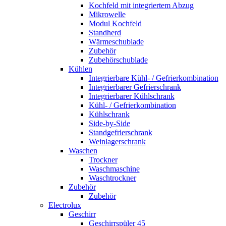
Kochfeld mit integriertem Abzug
Mikrowelle
Modul Kochfeld
Standherd
Wärmeschublade
Zubehör
Zubehörschublade
Kühlen
Integrierbare Kühl- / Gefrierkombination
Integrierbarer Gefrierschrank
Integrierbarer Kühlschrank
Kühl- / Gefrierkombination
Kühlschrank
Side-by-Side
Standgefrierschrank
Weinlagerschrank
Waschen
Trockner
Waschmaschine
Waschtrockner
Zubehör
Zubehör
Electrolux
Geschirr
Geschirrspüler 45