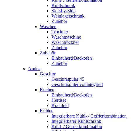
Kühl- / Gefrierkombination
Kühlschrank
Side-by-Side
Weinlagerschrank
Zubehör
Waschen
Trockner
Waschmaschine
Waschtrockner
Zubehör
Zubehör
Einbauherd/Backofen
Zubehör
Amica
Geschirr
Geschirrspüler 45
Geschirrspüler vollintegriert
Kochen
Einbauherd/Backofen
Herdset
Kochfeld
Kühlen
Integrierbare Kühl- / Gefrierkombination
Integrierbarer Kühlschrank
Kühl- / Gefrierkombination