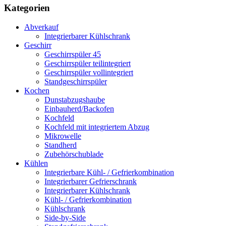
Kategorien
Abverkauf
Integrierbarer Kühlschrank
Geschirr
Geschirrspüler 45
Geschirrspüler teilintegriert
Geschirrspüler vollintegriert
Standgeschirrspüler
Kochen
Dunstabzugshaube
Einbauherd/Backofen
Kochfeld
Kochfeld mit integriertem Abzug
Mikrowelle
Standherd
Zubehörschublade
Kühlen
Integrierbare Kühl- / Gefrierkombination
Integrierbarer Gefrierschrank
Integrierbarer Kühlschrank
Kühl- / Gefrierkombination
Kühlschrank
Side-by-Side