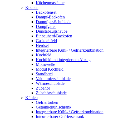
Küchenmaschine
Kochen
Backofenset
Dampf-Backofen
Dampfgar-Schublade
Dampfgarer
Dunstabzugshaube
Einbauherd/Backofen
Gaskochfeld
Herdset
Integrierbare Kühl- / Gefrierkombination
Kochfeld
Kochfeld mit integriertem Abzug
Mikrowelle
Modul Kochfeld
Standherd
Vakuumierschublade
Wärmeschublade
Zubehör
Zubehörschublade
Kühlen
Gefriertruhen
Getränkekühlschrank
Integrierbare Kühl- / Gefrierkombination
Integrierbarer Gefrierschrank