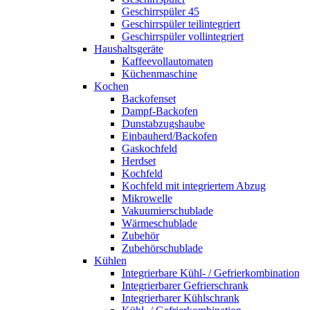
Geschirrspüler 45
Geschirrspüler teilintegriert
Geschirrspüler vollintegriert
Haushaltsgeräte
Kaffeevollautomaten
Küchenmaschine
Kochen
Backofenset
Dampf-Backofen
Dunstabzugshaube
Einbauherd/Backofen
Gaskochfeld
Herdset
Kochfeld
Kochfeld mit integriertem Abzug
Mikrowelle
Vakuumierschublade
Wärmeschublade
Zubehör
Zubehörschublade
Kühlen
Integrierbare Kühl- / Gefrierkombination
Integrierbarer Gefrierschrank
Integrierbarer Kühlschrank