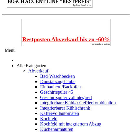
BOSCH ACCENT-LINE "BESTPREIS"
by kuechen-kutzer
Restposten Abverkauf bis zu -60%
by kuechen-kutzer
Menü
Alle Kategorien
Abverkauf
Bad-Waschbecken
Dunstabzugshaube
Einbauherd/Backofen
Geschirrspüler 45
Geschirrspüler vollintegriert
Integrierbare Kühl- / Gefrierkombination
Integrierbarer Kühlschrank
Kaffeevollautomaten
Kochfeld
Kochfeld mit integriertem Abzug
Küchenarmaturen