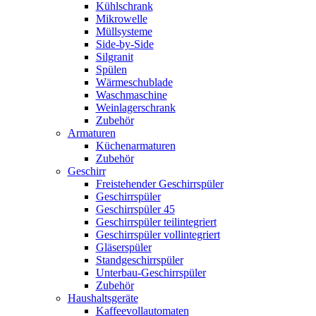
Kühlschrank
Mikrowelle
Müllsysteme
Side-by-Side
Silgranit
Spülen
Wärmeschublade
Waschmaschine
Weinlagerschrank
Zubehör
Armaturen
Küchenarmaturen
Zubehör
Geschirr
Freistehender Geschirrspüler
Geschirrspüler
Geschirrspüler 45
Geschirrspüler teilintegriert
Geschirrspüler vollintegriert
Gläserspüler
Standgeschirrspüler
Unterbau-Geschirrspüler
Zubehör
Haushaltsgeräte
Kaffeevollautomaten