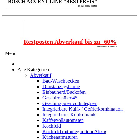
BOSCH ACCENT-LINE "BESTPREIS"
by kuechen-kutzer
Restposten Abverkauf bis zu -60%
by kuechen-kutzer
Menü
Alle Kategorien
Abverkauf
Bad-Waschbecken
Dunstabzugshaube
Einbauherd/Backofen
Geschirrspüler 45
Geschirrspüler vollintegriert
Integrierbare Kühl- / Gefrierkombination
Integrierbarer Kühlschrank
Kaffeevollautomaten
Kochfeld
Kochfeld mit integriertem Abzug
Küchenarmaturen