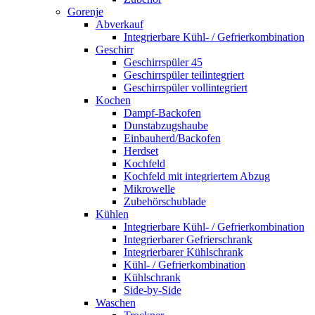
Gorenje
Abverkauf
Integrierbare Kühl- / Gefrierkombination
Geschirr
Geschirrspüler 45
Geschirrspüler teilintegriert
Geschirrspüler vollintegriert
Kochen
Dampf-Backofen
Dunstabzugshaube
Einbauherd/Backofen
Herdset
Kochfeld
Kochfeld mit integriertem Abzug
Mikrowelle
Zubehörschublade
Kühlen
Integrierbare Kühl- / Gefrierkombination
Integrierbarer Gefrierschrank
Integrierbarer Kühlschrank
Kühl- / Gefrierkombination
Kühlschrank
Side-by-Side
Waschen