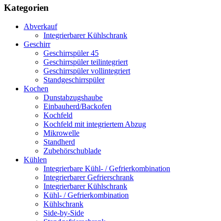
Kategorien
Abverkauf
Integrierbarer Kühlschrank
Geschirr
Geschirrspüler 45
Geschirrspüler teilintegriert
Geschirrspüler vollintegriert
Standgeschirrspüler
Kochen
Dunstabzugshaube
Einbauherd/Backofen
Kochfeld
Kochfeld mit integriertem Abzug
Mikrowelle
Standherd
Zubehörschublade
Kühlen
Integrierbare Kühl- / Gefrierkombination
Integrierbarer Gefrierschrank
Integrierbarer Kühlschrank
Kühl- / Gefrierkombination
Kühlschrank
Side-by-Side