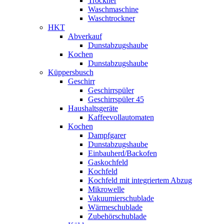
Trockner
Waschmaschine
Waschtrockner
HKT
Abverkauf
Dunstabzugshaube
Kochen
Dunstabzugshaube
Küppersbusch
Geschirr
Geschirrspüler
Geschirrspüler 45
Haushaltsgeräte
Kaffeevollautomaten
Kochen
Dampfgarer
Dunstabzugshaube
Einbauherd/Backofen
Gaskochfeld
Kochfeld
Kochfeld mit integriertem Abzug
Mikrowelle
Vakuumierschublade
Wärmeschublade
Zubehörschublade