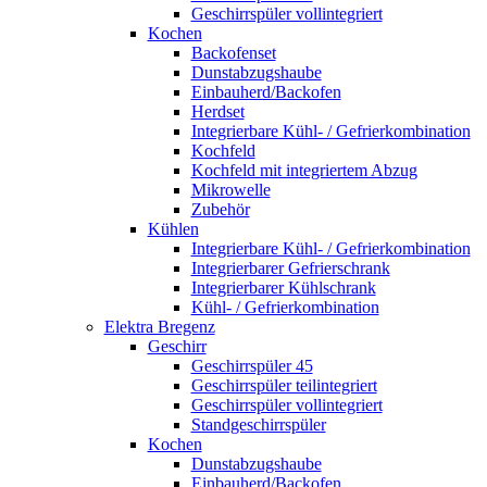
Geschirrspüler vollintegriert
Kochen
Backofenset
Dunstabzugshaube
Einbauherd/Backofen
Herdset
Integrierbare Kühl- / Gefrierkombination
Kochfeld
Kochfeld mit integriertem Abzug
Mikrowelle
Zubehör
Kühlen
Integrierbare Kühl- / Gefrierkombination
Integrierbarer Gefrierschrank
Integrierbarer Kühlschrank
Kühl- / Gefrierkombination
Elektra Bregenz
Geschirr
Geschirrspüler 45
Geschirrspüler teilintegriert
Geschirrspüler vollintegriert
Standgeschirrspüler
Kochen
Dunstabzugshaube
Einbauherd/Backofen