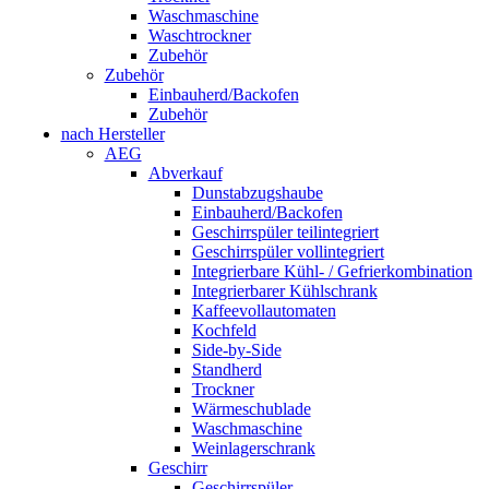
Waschmaschine
Waschtrockner
Zubehör
Zubehör
Einbauherd/Backofen
Zubehör
nach Hersteller
AEG
Abverkauf
Dunstabzugshaube
Einbauherd/Backofen
Geschirrspüler teilintegriert
Geschirrspüler vollintegriert
Integrierbare Kühl- / Gefrierkombination
Integrierbarer Kühlschrank
Kaffeevollautomaten
Kochfeld
Side-by-Side
Standherd
Trockner
Wärmeschublade
Waschmaschine
Weinlagerschrank
Geschirr
Geschirrspüler