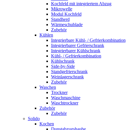
Kochfeld mit integriertem Abzug
Mikrowelle
Modul Kochfeld
Standherd
Wärmeschublade
Zubehör
Kühlen
Integrierbare Kühl- / Gefrierkombination
Integrierbarer Gefrierschrank
Integrierbarer Kühlschrank
Kühl- / Gefrierkombination
Kühlschrank
Side-by-Side
Standgefrierschrank
Weinlagerschrank
Zubehör
Waschen
Trockner
Waschmaschine
Waschtrockner
Zubehör
Zubehör
Solido
Kochen
Dunstabzugshaube