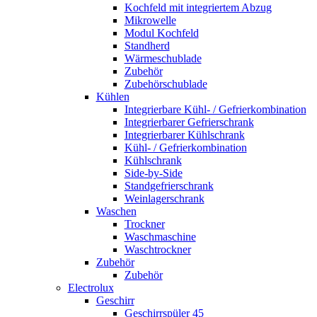
Kochfeld mit integriertem Abzug
Mikrowelle
Modul Kochfeld
Standherd
Wärmeschublade
Zubehör
Zubehörschublade
Kühlen
Integrierbare Kühl- / Gefrierkombination
Integrierbarer Gefrierschrank
Integrierbarer Kühlschrank
Kühl- / Gefrierkombination
Kühlschrank
Side-by-Side
Standgefrierschrank
Weinlagerschrank
Waschen
Trockner
Waschmaschine
Waschtrockner
Zubehör
Zubehör
Electrolux
Geschirr
Geschirrspüler 45