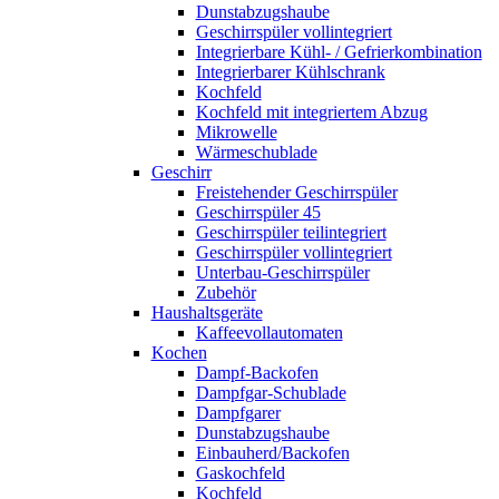
Dunstabzugshaube
Geschirrspüler vollintegriert
Integrierbare Kühl- / Gefrierkombination
Integrierbarer Kühlschrank
Kochfeld
Kochfeld mit integriertem Abzug
Mikrowelle
Wärmeschublade
Geschirr
Freistehender Geschirrspüler
Geschirrspüler 45
Geschirrspüler teilintegriert
Geschirrspüler vollintegriert
Unterbau-Geschirrspüler
Zubehör
Haushaltsgeräte
Kaffeevollautomaten
Kochen
Dampf-Backofen
Dampfgar-Schublade
Dampfgarer
Dunstabzugshaube
Einbauherd/Backofen
Gaskochfeld
Kochfeld