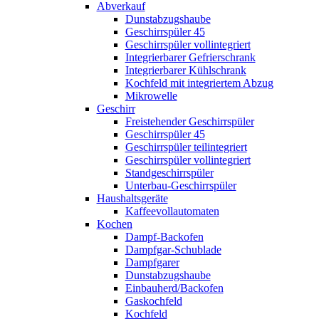
Abverkauf
Dunstabzugshaube
Geschirrspüler 45
Geschirrspüler vollintegriert
Integrierbarer Gefrierschrank
Integrierbarer Kühlschrank
Kochfeld mit integriertem Abzug
Mikrowelle
Geschirr
Freistehender Geschirrspüler
Geschirrspüler 45
Geschirrspüler teilintegriert
Geschirrspüler vollintegriert
Standgeschirrspüler
Unterbau-Geschirrspüler
Haushaltsgeräte
Kaffeevollautomaten
Kochen
Dampf-Backofen
Dampfgar-Schublade
Dampfgarer
Dunstabzugshaube
Einbauherd/Backofen
Gaskochfeld
Kochfeld