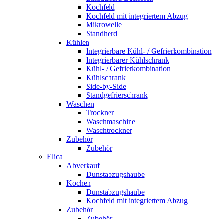
Kochfeld
Kochfeld mit integriertem Abzug
Mikrowelle
Standherd
Kühlen
Integrierbare Kühl- / Gefrierkombination
Integrierbarer Kühlschrank
Kühl- / Gefrierkombination
Kühlschrank
Side-by-Side
Standgefrierschrank
Waschen
Trockner
Waschmaschine
Waschtrockner
Zubehör
Zubehör
Elica
Abverkauf
Dunstabzugshaube
Kochen
Dunstabzugshaube
Kochfeld mit integriertem Abzug
Zubehör
Zubehör