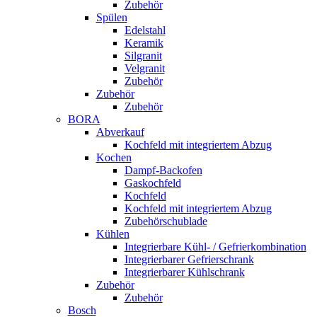
Zubehör
Spülen
Edelstahl
Keramik
Silgranit
Velgranit
Zubehör
Zubehör
Zubehör
BORA
Abverkauf
Kochfeld mit integriertem Abzug
Kochen
Dampf-Backofen
Gaskochfeld
Kochfeld
Kochfeld mit integriertem Abzug
Zubehörschublade
Kühlen
Integrierbare Kühl- / Gefrierkombination
Integrierbarer Gefrierschrank
Integrierbarer Kühlschrank
Zubehör
Zubehör
Bosch