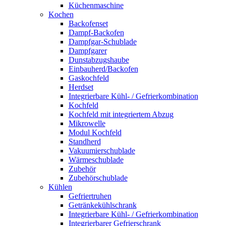
Küchenmaschine
Kochen
Backofenset
Dampf-Backofen
Dampfgar-Schublade
Dampfgarer
Dunstabzugshaube
Einbauherd/Backofen
Gaskochfeld
Herdset
Integrierbare Kühl- / Gefrierkombination
Kochfeld
Kochfeld mit integriertem Abzug
Mikrowelle
Modul Kochfeld
Standherd
Vakuumierschublade
Wärmeschublade
Zubehör
Zubehörschublade
Kühlen
Gefriertruhen
Getränkekühlschrank
Integrierbare Kühl- / Gefrierkombination
Integrierbarer Gefrierschrank