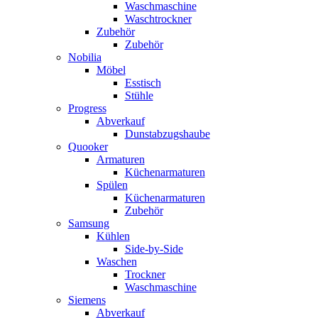
Waschmaschine
Waschtrockner
Zubehör
Zubehör
Nobilia
Möbel
Esstisch
Stühle
Progress
Abverkauf
Dunstabzugshaube
Quooker
Armaturen
Küchenarmaturen
Spülen
Küchenarmaturen
Zubehör
Samsung
Kühlen
Side-by-Side
Waschen
Trockner
Waschmaschine
Siemens
Abverkauf