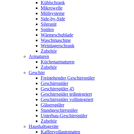
Kühlschrank
Mikrowelle
Müllsysteme
Side-by-Side
Silgranit
Spülen
Wärmeschublade
Waschmaschine
Weinlagerschrank
Zubehör
Armaturen
Küchenarmaturen
Zubehör
Geschirr
Freistehender Geschirrspüler
Geschirrspüler
Geschirrspüler 45
Geschirrspüler teilintegriert
Geschirrspüler vollintegriert
Gläserspüler
Standgeschirrspüler
Unterbau-Geschirrspüler
Zubehör
Haushaltsgeräte
Kaffeevollautomaten