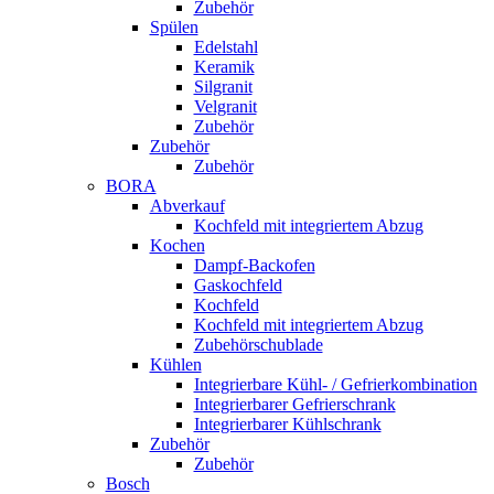
Zubehör
Spülen
Edelstahl
Keramik
Silgranit
Velgranit
Zubehör
Zubehör
Zubehör
BORA
Abverkauf
Kochfeld mit integriertem Abzug
Kochen
Dampf-Backofen
Gaskochfeld
Kochfeld
Kochfeld mit integriertem Abzug
Zubehörschublade
Kühlen
Integrierbare Kühl- / Gefrierkombination
Integrierbarer Gefrierschrank
Integrierbarer Kühlschrank
Zubehör
Zubehör
Bosch