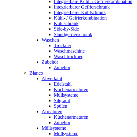
Integrierbare Kühl- / Gefrierkombination
Integrierbarer Gefrierschrank
Integrierbarer Kühlschrank
Kühl- / Gefrierkombination
Kühlschrank
Side-by-Side
Standgefrierschrank
Waschen
Trockner
Waschmaschine
Waschtrockner
Zubehör
Zubehör
Blanco
Abverkauf
Edelstahl
Küchenarmaturen
Müllsysteme
Silgranit
Spülen
Armaturen
Küchenarmaturen
Zubehör
Müllsysteme
Müllsysteme