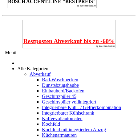
BOSCH ACCENT-LINE "BESTPREIS"
by kuechen-kutzer
Restposten Abverkauf bis zu -60%
by kuechen-kutzer
Menü
Alle Kategorien
Abverkauf
Bad-Waschbecken
Dunstabzugshaube
Einbauherd/Backofen
Geschirrspüler 45
Geschirrspüler vollintegriert
Integrierbare Kühl- / Gefrierkombination
Integrierbarer Kühlschrank
Kaffeevollautomaten
Kochfeld
Kochfeld mit integriertem Abzug
Küchenarmaturen