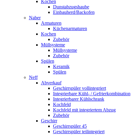
Kochen
Dunstabzugshaube
Einbauherd/Backofen
Naber
Armaturen
Küchenarmaturen
Kochen
Zubehör
Müllsysteme
Müllsysteme
Zubehör
Spülen
Keramik
Spülen
Neff
Abverkauf
Geschirrspüler vollintegriert
Integrierbare Kühl- / Gefrierkombination
Integrierbarer Kühlschrank
Kochfeld
Kochfeld mit integriertem Abzug
Zubehör
Geschirr
Geschirrspüler 45
Geschirrspüler teilintegriert