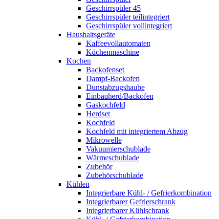
Geschirrspüler 45
Geschirrspüler teilintegriert
Geschirrspüler vollintegriert
Haushaltsgeräte
Kaffeevollautomaten
Küchenmaschine
Kochen
Backofenset
Dampf-Backofen
Dunstabzugshaube
Einbauherd/Backofen
Gaskochfeld
Herdset
Kochfeld
Kochfeld mit integriertem Abzug
Mikrowelle
Vakuumierschublade
Wärmeschublade
Zubehör
Zubehörschublade
Kühlen
Integrierbare Kühl- / Gefrierkombination
Integrierbarer Gefrierschrank
Integrierbarer Kühlschrank