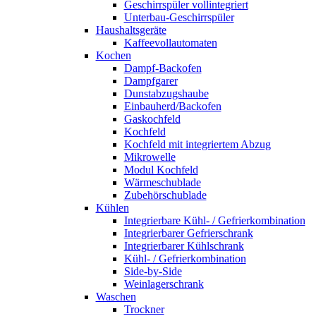
Geschirrspüler vollintegriert
Unterbau-Geschirrspüler
Haushaltsgeräte
Kaffeevollautomaten
Kochen
Dampf-Backofen
Dampfgarer
Dunstabzugshaube
Einbauherd/Backofen
Gaskochfeld
Kochfeld
Kochfeld mit integriertem Abzug
Mikrowelle
Modul Kochfeld
Wärmeschublade
Zubehörschublade
Kühlen
Integrierbare Kühl- / Gefrierkombination
Integrierbarer Gefrierschrank
Integrierbarer Kühlschrank
Kühl- / Gefrierkombination
Side-by-Side
Weinlagerschrank
Waschen
Trockner