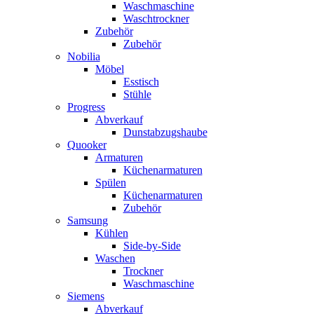
Waschmaschine
Waschtrockner
Zubehör
Zubehör
Nobilia
Möbel
Esstisch
Stühle
Progress
Abverkauf
Dunstabzugshaube
Quooker
Armaturen
Küchenarmaturen
Spülen
Küchenarmaturen
Zubehör
Samsung
Kühlen
Side-by-Side
Waschen
Trockner
Waschmaschine
Siemens
Abverkauf