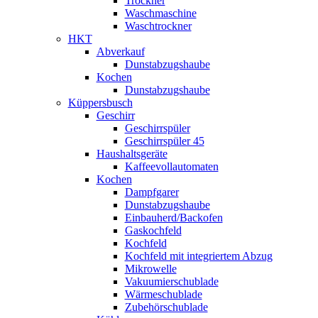
Trockner
Waschmaschine
Waschtrockner
HKT
Abverkauf
Dunstabzugshaube
Kochen
Dunstabzugshaube
Küppersbusch
Geschirr
Geschirrspüler
Geschirrspüler 45
Haushaltsgeräte
Kaffeevollautomaten
Kochen
Dampfgarer
Dunstabzugshaube
Einbauherd/Backofen
Gaskochfeld
Kochfeld
Kochfeld mit integriertem Abzug
Mikrowelle
Vakuumierschublade
Wärmeschublade
Zubehörschublade