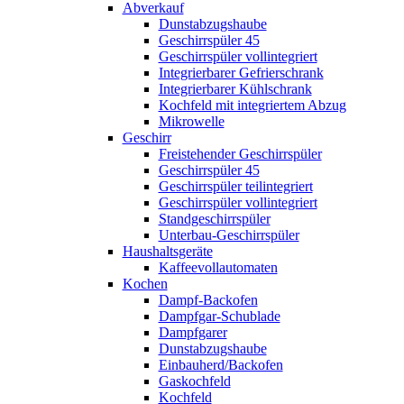
Abverkauf
Dunstabzugshaube
Geschirrspüler 45
Geschirrspüler vollintegriert
Integrierbarer Gefrierschrank
Integrierbarer Kühlschrank
Kochfeld mit integriertem Abzug
Mikrowelle
Geschirr
Freistehender Geschirrspüler
Geschirrspüler 45
Geschirrspüler teilintegriert
Geschirrspüler vollintegriert
Standgeschirrspüler
Unterbau-Geschirrspüler
Haushaltsgeräte
Kaffeevollautomaten
Kochen
Dampf-Backofen
Dampfgar-Schublade
Dampfgarer
Dunstabzugshaube
Einbauherd/Backofen
Gaskochfeld
Kochfeld