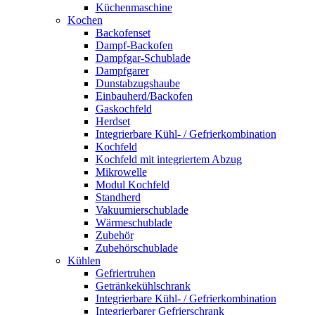
Küchenmaschine
Kochen
Backofenset
Dampf-Backofen
Dampfgar-Schublade
Dampfgarer
Dunstabzugshaube
Einbauherd/Backofen
Gaskochfeld
Herdset
Integrierbare Kühl- / Gefrierkombination
Kochfeld
Kochfeld mit integriertem Abzug
Mikrowelle
Modul Kochfeld
Standherd
Vakuumierschublade
Wärmeschublade
Zubehör
Zubehörschublade
Kühlen
Gefriertruhen
Getränkekühlschrank
Integrierbare Kühl- / Gefrierkombination
Integrierbarer Gefrierschrank