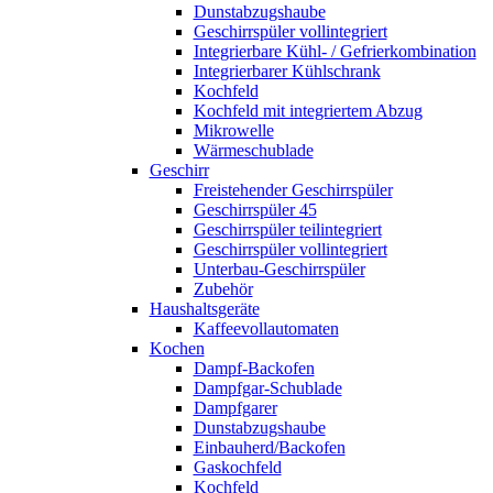
Dunstabzugshaube
Geschirrspüler vollintegriert
Integrierbare Kühl- / Gefrierkombination
Integrierbarer Kühlschrank
Kochfeld
Kochfeld mit integriertem Abzug
Mikrowelle
Wärmeschublade
Geschirr
Freistehender Geschirrspüler
Geschirrspüler 45
Geschirrspüler teilintegriert
Geschirrspüler vollintegriert
Unterbau-Geschirrspüler
Zubehör
Haushaltsgeräte
Kaffeevollautomaten
Kochen
Dampf-Backofen
Dampfgar-Schublade
Dampfgarer
Dunstabzugshaube
Einbauherd/Backofen
Gaskochfeld
Kochfeld