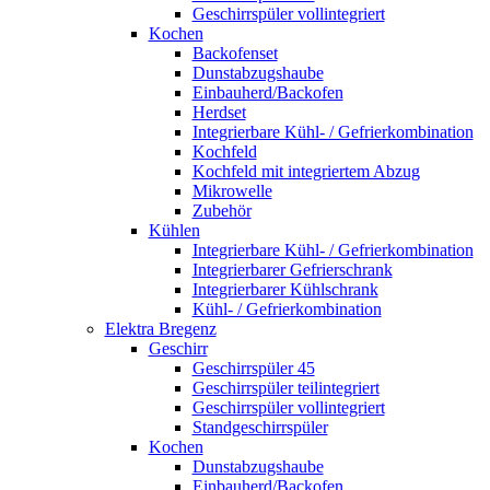
Geschirrspüler vollintegriert
Kochen
Backofenset
Dunstabzugshaube
Einbauherd/Backofen
Herdset
Integrierbare Kühl- / Gefrierkombination
Kochfeld
Kochfeld mit integriertem Abzug
Mikrowelle
Zubehör
Kühlen
Integrierbare Kühl- / Gefrierkombination
Integrierbarer Gefrierschrank
Integrierbarer Kühlschrank
Kühl- / Gefrierkombination
Elektra Bregenz
Geschirr
Geschirrspüler 45
Geschirrspüler teilintegriert
Geschirrspüler vollintegriert
Standgeschirrspüler
Kochen
Dunstabzugshaube
Einbauherd/Backofen