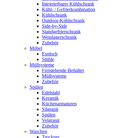
Integrierbarer Kühlschrank
Kühl- / Gefrierkombination
Kühlschrank
Outdoor-Kühlschrank
Side-by-Side
Standgefrierschrank
Weinlagerschrank
Zubehör
Möbel
Esstisch
Stühle
Müllsysteme
Freistehende Behälter
Müllsysteme
Zubehör
Spülen
Edelstahl
Keramik
Küchenarmaturen
Silgranit
Spülen
Velgranit
Zubehör
Waschen
Trockner