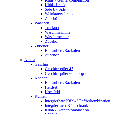
Kühl- / Gefrierkombination
Kühlschrank
Side-by-Side
Weinlagerschrank
Zubehör
Waschen
Trockner
Waschmaschine
Waschtrockner
Zubehör
Zubehör
Einbauherd/Backofen
Zubehör
Amica
Geschirr
Geschirrspüler 45
Geschirrspüler vollintegriert
Kochen
Einbauherd/Backofen
Herdset
Kochfeld
Kühlen
Integrierbare Kühl- / Gefrierkombination
Integrierbarer Kühlschrank
Kühl- / Gefrierkombination