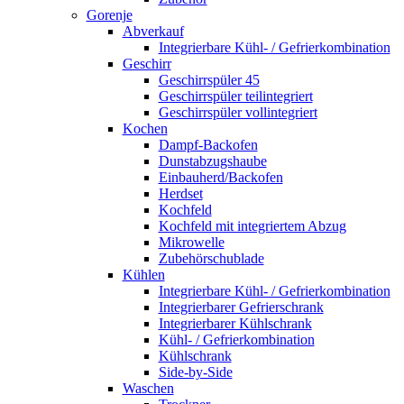
Gorenje
Abverkauf
Integrierbare Kühl- / Gefrierkombination
Geschirr
Geschirrspüler 45
Geschirrspüler teilintegriert
Geschirrspüler vollintegriert
Kochen
Dampf-Backofen
Dunstabzugshaube
Einbauherd/Backofen
Herdset
Kochfeld
Kochfeld mit integriertem Abzug
Mikrowelle
Zubehörschublade
Kühlen
Integrierbare Kühl- / Gefrierkombination
Integrierbarer Gefrierschrank
Integrierbarer Kühlschrank
Kühl- / Gefrierkombination
Kühlschrank
Side-by-Side
Waschen