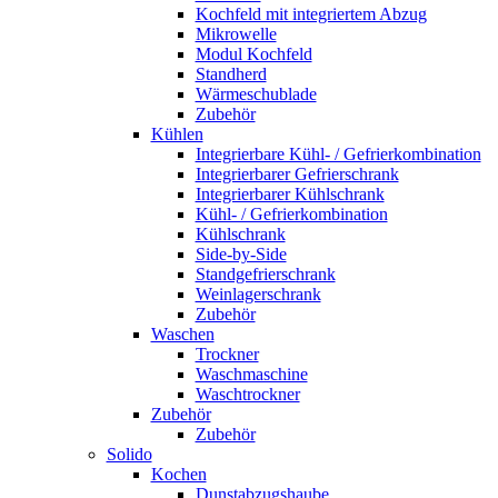
Kochfeld mit integriertem Abzug
Mikrowelle
Modul Kochfeld
Standherd
Wärmeschublade
Zubehör
Kühlen
Integrierbare Kühl- / Gefrierkombination
Integrierbarer Gefrierschrank
Integrierbarer Kühlschrank
Kühl- / Gefrierkombination
Kühlschrank
Side-by-Side
Standgefrierschrank
Weinlagerschrank
Zubehör
Waschen
Trockner
Waschmaschine
Waschtrockner
Zubehör
Zubehör
Solido
Kochen
Dunstabzugshaube