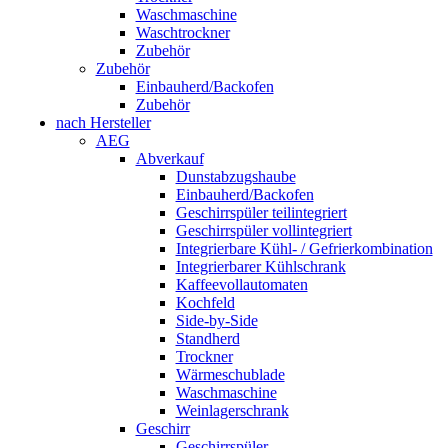
Waschmaschine
Waschtrockner
Zubehör
Zubehör
Einbauherd/Backofen
Zubehör
nach Hersteller
AEG
Abverkauf
Dunstabzugshaube
Einbauherd/Backofen
Geschirrspüler teilintegriert
Geschirrspüler vollintegriert
Integrierbare Kühl- / Gefrierkombination
Integrierbarer Kühlschrank
Kaffeevollautomaten
Kochfeld
Side-by-Side
Standherd
Trockner
Wärmeschublade
Waschmaschine
Weinlagerschrank
Geschirr
Geschirrspüler