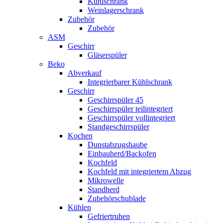
Kühlschrank
Weinlagerschrank
Zubehör
Zubehör
ASM
Geschirr
Gläserspüler
Beko
Abverkauf
Integrierbarer Kühlschrank
Geschirr
Geschirrspüler 45
Geschirrspüler teilintegriert
Geschirrspüler vollintegriert
Standgeschirrspüler
Kochen
Dunstabzugshaube
Einbauherd/Backofen
Kochfeld
Kochfeld mit integriertem Abzug
Mikrowelle
Standherd
Zubehörschublade
Kühlen
Gefriertruhen