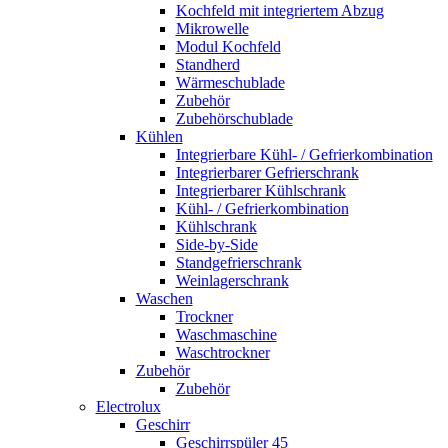
Kochfeld mit integriertem Abzug
Mikrowelle
Modul Kochfeld
Standherd
Wärmeschublade
Zubehör
Zubehörschublade
Kühlen
Integrierbare Kühl- / Gefrierkombination
Integrierbarer Gefrierschrank
Integrierbarer Kühlschrank
Kühl- / Gefrierkombination
Kühlschrank
Side-by-Side
Standgefrierschrank
Weinlagerschrank
Waschen
Trockner
Waschmaschine
Waschtrockner
Zubehör
Zubehör
Electrolux
Geschirr
Geschirrspüler 45