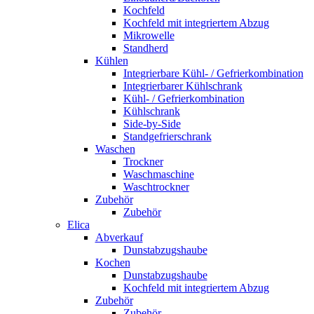
Kochfeld
Kochfeld mit integriertem Abzug
Mikrowelle
Standherd
Kühlen
Integrierbare Kühl- / Gefrierkombination
Integrierbarer Kühlschrank
Kühl- / Gefrierkombination
Kühlschrank
Side-by-Side
Standgefrierschrank
Waschen
Trockner
Waschmaschine
Waschtrockner
Zubehör
Zubehör
Elica
Abverkauf
Dunstabzugshaube
Kochen
Dunstabzugshaube
Kochfeld mit integriertem Abzug
Zubehör
Zubehör