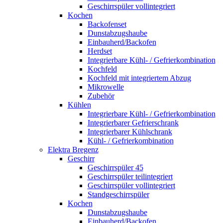
Geschirrspüler vollintegriert
Kochen
Backofenset
Dunstabzugshaube
Einbauherd/Backofen
Herdset
Integrierbare Kühl- / Gefrierkombination
Kochfeld
Kochfeld mit integriertem Abzug
Mikrowelle
Zubehör
Kühlen
Integrierbare Kühl- / Gefrierkombination
Integrierbarer Gefrierschrank
Integrierbarer Kühlschrank
Kühl- / Gefrierkombination
Elektra Bregenz
Geschirr
Geschirrspüler 45
Geschirrspüler teilintegriert
Geschirrspüler vollintegriert
Standgeschirrspüler
Kochen
Dunstabzugshaube
Einbauherd/Backofen