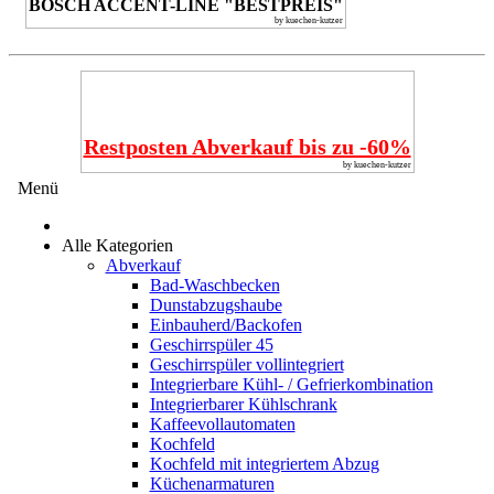
BOSCH ACCENT-LINE "BESTPREIS"
by kuechen-kutzer
Restposten Abverkauf bis zu -60%
by kuechen-kutzer
Menü
Alle Kategorien
Abverkauf
Bad-Waschbecken
Dunstabzugshaube
Einbauherd/Backofen
Geschirrspüler 45
Geschirrspüler vollintegriert
Integrierbare Kühl- / Gefrierkombination
Integrierbarer Kühlschrank
Kaffeevollautomaten
Kochfeld
Kochfeld mit integriertem Abzug
Küchenarmaturen