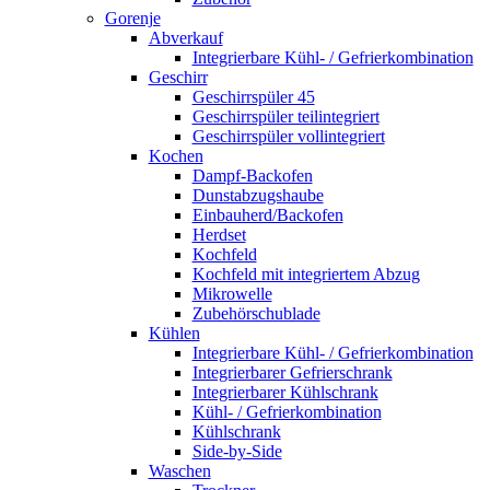
Gorenje
Abverkauf
Integrierbare Kühl- / Gefrierkombination
Geschirr
Geschirrspüler 45
Geschirrspüler teilintegriert
Geschirrspüler vollintegriert
Kochen
Dampf-Backofen
Dunstabzugshaube
Einbauherd/Backofen
Herdset
Kochfeld
Kochfeld mit integriertem Abzug
Mikrowelle
Zubehörschublade
Kühlen
Integrierbare Kühl- / Gefrierkombination
Integrierbarer Gefrierschrank
Integrierbarer Kühlschrank
Kühl- / Gefrierkombination
Kühlschrank
Side-by-Side
Waschen