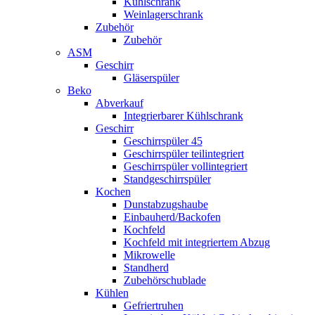
Kühlschrank
Weinlagerschrank
Zubehör
Zubehör
ASM
Geschirr
Gläserspüler
Beko
Abverkauf
Integrierbarer Kühlschrank
Geschirr
Geschirrspüler 45
Geschirrspüler teilintegriert
Geschirrspüler vollintegriert
Standgeschirrspüler
Kochen
Dunstabzugshaube
Einbauherd/Backofen
Kochfeld
Kochfeld mit integriertem Abzug
Mikrowelle
Standherd
Zubehörschublade
Kühlen
Gefriertruhen