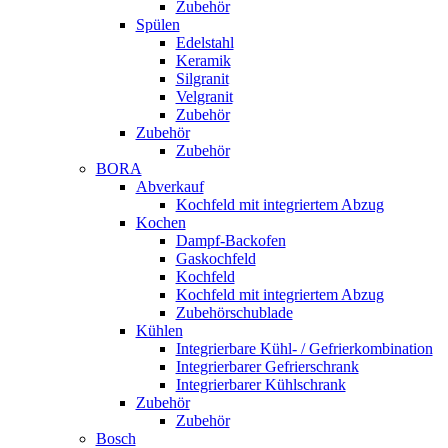
Zubehör
Spülen
Edelstahl
Keramik
Silgranit
Velgranit
Zubehör
Zubehör
Zubehör
BORA
Abverkauf
Kochfeld mit integriertem Abzug
Kochen
Dampf-Backofen
Gaskochfeld
Kochfeld
Kochfeld mit integriertem Abzug
Zubehörschublade
Kühlen
Integrierbare Kühl- / Gefrierkombination
Integrierbarer Gefrierschrank
Integrierbarer Kühlschrank
Zubehör
Zubehör
Bosch