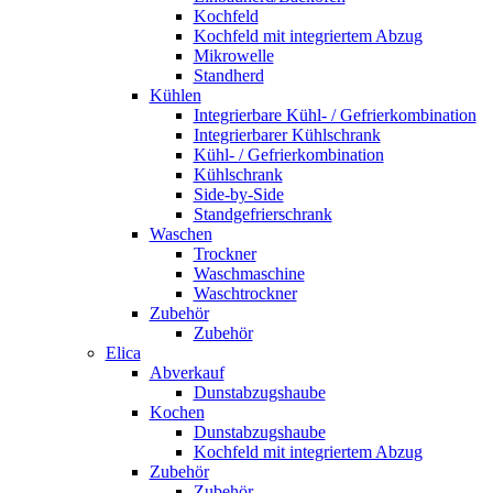
Kochfeld
Kochfeld mit integriertem Abzug
Mikrowelle
Standherd
Kühlen
Integrierbare Kühl- / Gefrierkombination
Integrierbarer Kühlschrank
Kühl- / Gefrierkombination
Kühlschrank
Side-by-Side
Standgefrierschrank
Waschen
Trockner
Waschmaschine
Waschtrockner
Zubehör
Zubehör
Elica
Abverkauf
Dunstabzugshaube
Kochen
Dunstabzugshaube
Kochfeld mit integriertem Abzug
Zubehör
Zubehör