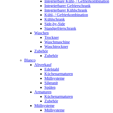
Integrierbare Kühl- / Gefrierkombination
Integrierbarer Gefrierschrank
Integrierbarer Kühlschrank
Kühl- / Gefrierkombination
Kühlschrank
Side-by-Side
Standgefrierschrank
Waschen
Trockner
Waschmaschine
Waschtrockner
Zubehör
Zubehör
Blanco
Abverkauf
Edelstahl
Küchenarmaturen
Müllsysteme
Silgranit
Spülen
Armaturen
Küchenarmaturen
Zubehör
Müllsysteme
Müllsysteme