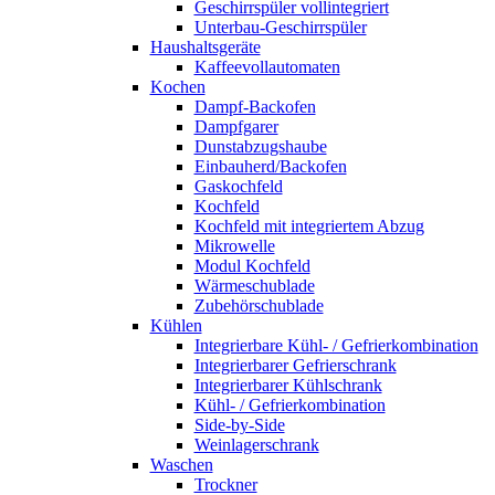
Geschirrspüler vollintegriert
Unterbau-Geschirrspüler
Haushaltsgeräte
Kaffeevollautomaten
Kochen
Dampf-Backofen
Dampfgarer
Dunstabzugshaube
Einbauherd/Backofen
Gaskochfeld
Kochfeld
Kochfeld mit integriertem Abzug
Mikrowelle
Modul Kochfeld
Wärmeschublade
Zubehörschublade
Kühlen
Integrierbare Kühl- / Gefrierkombination
Integrierbarer Gefrierschrank
Integrierbarer Kühlschrank
Kühl- / Gefrierkombination
Side-by-Side
Weinlagerschrank
Waschen
Trockner