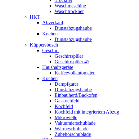
Trockner
Waschmaschine
Waschtrockner
HKT
Abverkauf
Dunstabzugshaube
Kochen
Dunstabzugshaube
Küppersbusch
Geschirr
Geschirrspüler
Geschirrspüler 45
Haushaltsgeräte
Kaffeevollautomaten
Kochen
Dampfgarer
Dunstabzugshaube
Einbauherd/Backofen
Gaskochfeld
Kochfeld
Kochfeld mit integriertem Abzug
Mikrowelle
Vakuumierschublade
Wärmeschublade
Zubehörschublade