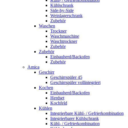
Kühl- / Gefrierkombination
Kühlschrank
Side-by-Side
Weinlagerschrank
Zubehör
Waschen
Trockner
Waschmaschine
Waschtrockner
Zubehör
Zubehör
Einbauherd/Backofen
Zubehör
Amica
Geschirr
Geschirrspüler 45
Geschirrspüler vollintegriert
Kochen
Einbauherd/Backofen
Herdset
Kochfeld
Kühlen
Integrierbare Kühl- / Gefrierkombination
Integrierbarer Kühlschrank
Kühl- / Gefrierkombination