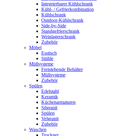
Integrierbarer Kühlschrank
Kühl- / Gefrierkombination
Kühlschrank
Outdoor-Kühlschrank
Side-by-Side
Standgefrierschrank
Weinlagerschrank
Zubehör
Möbel
Esstisch
Stühle
Müllsysteme
Freistehende Behälter
Müllsysteme
Zubehör
Spülen
Edelstahl
Keramik
Küchenarmaturen
Silgranit
Spülen
Velgranit
Zubehör
Waschen
Trockner