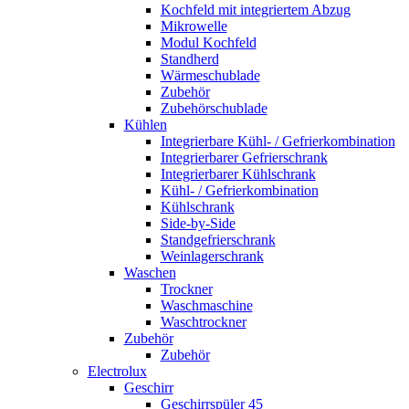
Kochfeld mit integriertem Abzug
Mikrowelle
Modul Kochfeld
Standherd
Wärmeschublade
Zubehör
Zubehörschublade
Kühlen
Integrierbare Kühl- / Gefrierkombination
Integrierbarer Gefrierschrank
Integrierbarer Kühlschrank
Kühl- / Gefrierkombination
Kühlschrank
Side-by-Side
Standgefrierschrank
Weinlagerschrank
Waschen
Trockner
Waschmaschine
Waschtrockner
Zubehör
Zubehör
Electrolux
Geschirr
Geschirrspüler 45