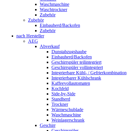
Waschmaschine
Waschtrockner
Zubehör
Zubehör
Einbauherd/Backofen
Zubehör
nach Hersteller
AEG
Abverkauf
Dunstabzugshaube
Einbauherd/Backofen
Geschirrspüler teilintegriert
Geschirrspüler vollintegriert
Integrierbare Kühl- / Gefrierkombination
Integrierbarer Kühlschrank
Kaffeevollautomaten
Kochfeld
Side-by-Side
Standherd
Trockner
Wärmeschublade
Waschmaschine
Weinlagerschrank
Geschirr
Geschirrspüler