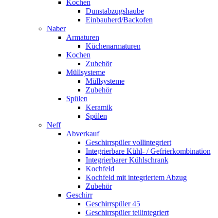
Kochen
Dunstabzugshaube
Einbauherd/Backofen
Naber
Armaturen
Küchenarmaturen
Kochen
Zubehör
Müllsysteme
Müllsysteme
Zubehör
Spülen
Keramik
Spülen
Neff
Abverkauf
Geschirrspüler vollintegriert
Integrierbare Kühl- / Gefrierkombination
Integrierbarer Kühlschrank
Kochfeld
Kochfeld mit integriertem Abzug
Zubehör
Geschirr
Geschirrspüler 45
Geschirrspüler teilintegriert