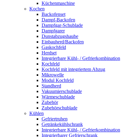
Küchenmaschine
Kochen
Backofenset
Dampf-Backofen
Dampfgar-Schublade
Dampfgarer
Dunstabzugshaube
Einbauherd/Backofen
Gaskochfeld
Herdset
Integrierbare Kühl- / Gefrierkombination
Kochfeld
Kochfeld mit integriertem Abzug
Mikrowelle
Modul Kochfeld
Standherd
Vakuumierschublade
Wärmeschublade
Zubehör
Zubehörschublade
Kühlen
Gefriertruhen
Getränkekühlschrank
Integrierbare Kühl- / Gefrierkombination
Integrierbarer Gefrierschrank