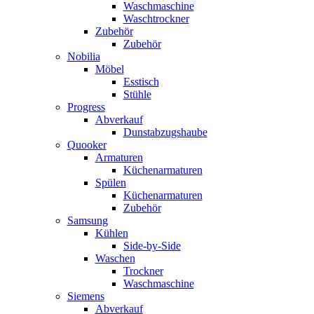
Waschmaschine
Waschtrockner
Zubehör
Zubehör
Nobilia
Möbel
Esstisch
Stühle
Progress
Abverkauf
Dunstabzugshaube
Quooker
Armaturen
Küchenarmaturen
Spülen
Küchenarmaturen
Zubehör
Samsung
Kühlen
Side-by-Side
Waschen
Trockner
Waschmaschine
Siemens
Abverkauf