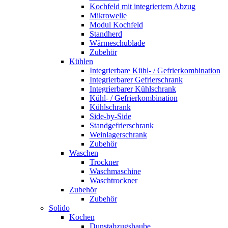
Kochfeld mit integriertem Abzug
Mikrowelle
Modul Kochfeld
Standherd
Wärmeschublade
Zubehör
Kühlen
Integrierbare Kühl- / Gefrierkombination
Integrierbarer Gefrierschrank
Integrierbarer Kühlschrank
Kühl- / Gefrierkombination
Kühlschrank
Side-by-Side
Standgefrierschrank
Weinlagerschrank
Zubehör
Waschen
Trockner
Waschmaschine
Waschtrockner
Zubehör
Zubehör
Solido
Kochen
Dunstabzugshaube