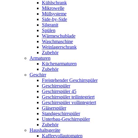
Kühlschrank
Mikrowelle
Müllsysteme
Side-by-Side
Silgranit
Spülen
Wärmeschublade
Waschmaschine
Weinlagerschrank
Zubehör
Armaturen
Küchenarmaturen
Zubehör
Geschirr
Freistehender Geschirrspüler
Geschirrspüler
Geschirrspüler 45
Geschirrspüler teilintegriert
Geschirrspüler vollintegriert
Gläserspüler
Standgeschirrspüler
Unterbau-Geschirrspüler
Zubehör
Haushaltsgeräte
Kaffeevollautomaten