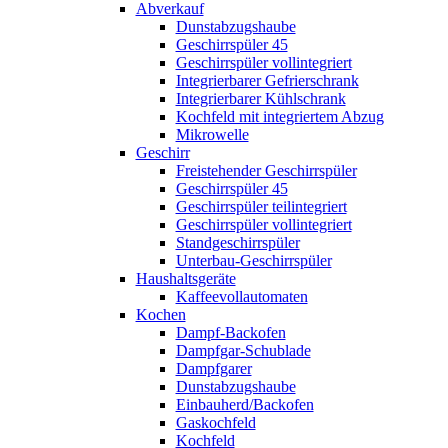
Abverkauf
Dunstabzugshaube
Geschirrspüler 45
Geschirrspüler vollintegriert
Integrierbarer Gefrierschrank
Integrierbarer Kühlschrank
Kochfeld mit integriertem Abzug
Mikrowelle
Geschirr
Freistehender Geschirrspüler
Geschirrspüler 45
Geschirrspüler teilintegriert
Geschirrspüler vollintegriert
Standgeschirrspüler
Unterbau-Geschirrspüler
Haushaltsgeräte
Kaffeevollautomaten
Kochen
Dampf-Backofen
Dampfgar-Schublade
Dampfgarer
Dunstabzugshaube
Einbauherd/Backofen
Gaskochfeld
Kochfeld