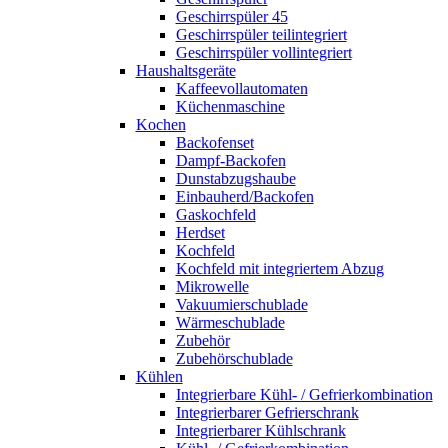
Geschirrspüler 45
Geschirrspüler teilintegriert
Geschirrspüler vollintegriert
Haushaltsgeräte
Kaffeevollautomaten
Küchenmaschine
Kochen
Backofenset
Dampf-Backofen
Dunstabzugshaube
Einbauherd/Backofen
Gaskochfeld
Herdset
Kochfeld
Kochfeld mit integriertem Abzug
Mikrowelle
Vakuumierschublade
Wärmeschublade
Zubehör
Zubehörschublade
Kühlen
Integrierbare Kühl- / Gefrierkombination
Integrierbarer Gefrierschrank
Integrierbarer Kühlschrank