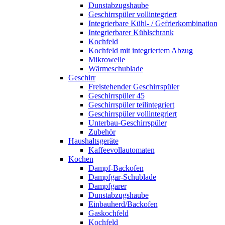
Dunstabzugshaube
Geschirrspüler vollintegriert
Integrierbare Kühl- / Gefrierkombination
Integrierbarer Kühlschrank
Kochfeld
Kochfeld mit integriertem Abzug
Mikrowelle
Wärmeschublade
Geschirr
Freistehender Geschirrspüler
Geschirrspüler 45
Geschirrspüler teilintegriert
Geschirrspüler vollintegriert
Unterbau-Geschirrspüler
Zubehör
Haushaltsgeräte
Kaffeevollautomaten
Kochen
Dampf-Backofen
Dampfgar-Schublade
Dampfgarer
Dunstabzugshaube
Einbauherd/Backofen
Gaskochfeld
Kochfeld