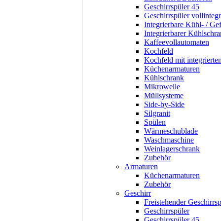
Geschirrspüler 45
Geschirrspüler vollintegr
Integrierbare Kühl- / Ge
Integrierbarer Kühlschr
Kaffeevollautomaten
Kochfeld
Kochfeld mit integriert
Küchenarmaturen
Kühlschrank
Mikrowelle
Müllsysteme
Side-by-Side
Silgranit
Spülen
Wärmeschublade
Waschmaschine
Weinlagerschrank
Zubehör
Armaturen
Küchenarmaturen
Zubehör
Geschirr
Freistehender Geschirrsp
Geschirrspüler
Geschirrspüler 45