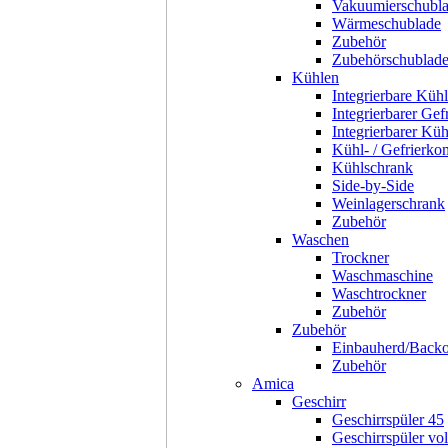
Vakuumierschubl
Wärmeschublade
Zubehör
Zubehörschublad
Kühlen
Integrierbare Kühl
Integrierbarer Gef
Integrierbarer Kü
Kühl- / Gefrierko
Kühlschrank
Side-by-Side
Weinlagerschrank
Zubehör
Waschen
Trockner
Waschmaschine
Waschtrockner
Zubehör
Zubehör
Einbauherd/Back
Zubehör
Amica
Geschirr
Geschirrspüler 45
Geschirrspüler voll