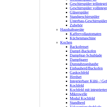
Geschirrspüler teilintegri
Geschirrspüler vollintegr
Gläserspüler
Standgeschirrspüler
Unterbau-Geschirrspüler
Zubehör
Haushaltsgeräte
Kaffeevollautomaten
Küchenmaschine
Kochen
Backofenset
Dampf-Backofen
Dampfgar-Schublade
Dampfgarer
Dunstabzugshaube
Einbauherd/Backofen
Gaskochfeld
Herdset
Integrierbare Kühl- / Ge
Kochfeld
Kochfeld mit integriert
Mikrowelle
Modul Kochfeld
Standherd
Vakuumierschublade