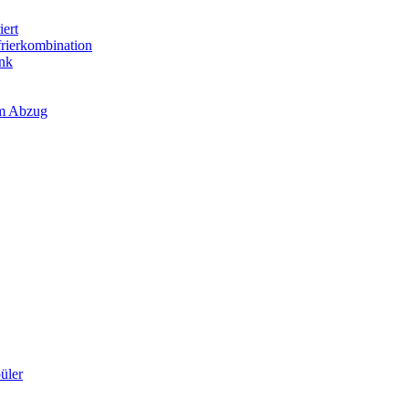
iert
frierkombination
ank
em Abzug
üler