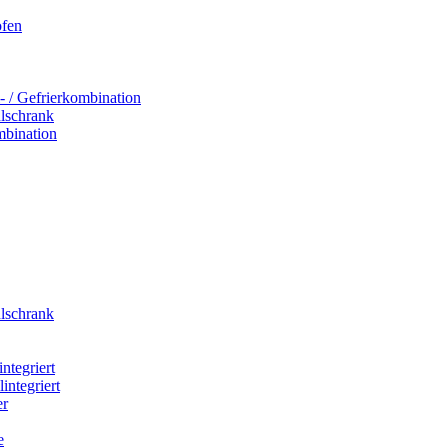
ofen
- / Gefrierkombination
hlschrank
mbination
hlschrank
integriert
integriert
er
e