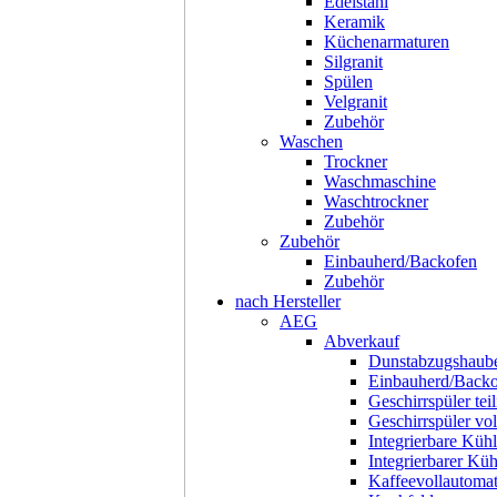
Edelstahl
Keramik
Küchenarmaturen
Silgranit
Spülen
Velgranit
Zubehör
Waschen
Trockner
Waschmaschine
Waschtrockner
Zubehör
Zubehör
Einbauherd/Backofen
Zubehör
nach Hersteller
AEG
Abverkauf
Dunstabzugshaub
Einbauherd/Back
Geschirrspüler teil
Geschirrspüler voll
Integrierbare Kühl
Integrierbarer Kü
Kaffeevollautoma