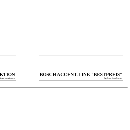
KTION
BOSCH ACCENT-LINE "BESTPREIS"
 kuechen-kutzer
by kuechen-kutzer