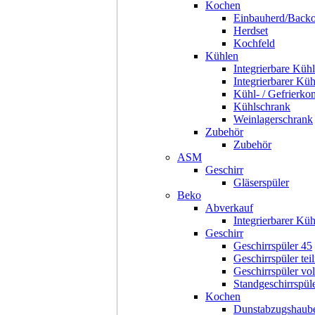
Kochen
Einbauherd/Back
Herdset
Kochfeld
Kühlen
Integrierbare Kühl
Integrierbarer Kü
Kühl- / Gefrierko
Kühlschrank
Weinlagerschrank
Zubehör
Zubehör
ASM
Geschirr
Gläserspüler
Beko
Abverkauf
Integrierbarer Kü
Geschirr
Geschirrspüler 45
Geschirrspüler teil
Geschirrspüler voll
Standgeschirrspül
Kochen
Dunstabzugshaub