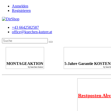
Anmelden
Registrieren
+43 6642582587
office@kuechen-kutzer.at
MONTAGEAKTION
5-Jahre Garantie KOSTE
by kuechen-kutzer
by kuech
Restposten Abv