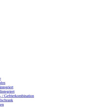
e
ofen
integriert
integriert
- / Gefrierkombination
hlschrank
ten