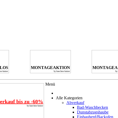
NLOS
MONTAGEAKTION
MONTAGEA
en-kutzer
by kuechen-kutzer
by
Menü
Alle Kategorien
erkauf bis zu -60%
Abverkauf
by kuechen-kutzer
Bad-Waschbecken
Dunstabzugshaube
Einbauherd/Backofen