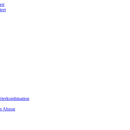
ert
iert
frierkombination
em Abzug