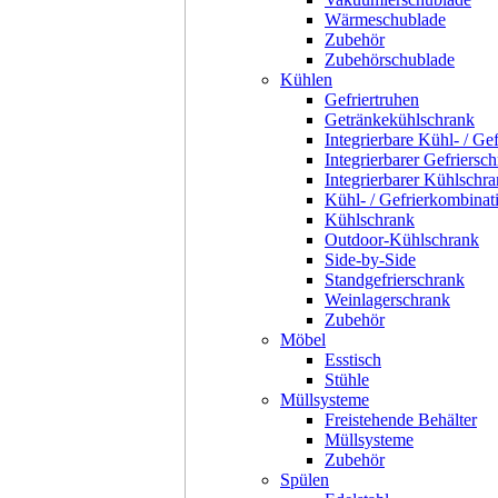
Wärmeschublade
Zubehör
Zubehörschublade
Kühlen
Gefriertruhen
Getränkekühlschrank
Integrierbare Kühl- / Ge
Integrierbarer Gefriersc
Integrierbarer Kühlschr
Kühl- / Gefrierkombinat
Kühlschrank
Outdoor-Kühlschrank
Side-by-Side
Standgefrierschrank
Weinlagerschrank
Zubehör
Möbel
Esstisch
Stühle
Müllsysteme
Freistehende Behälter
Müllsysteme
Zubehör
Spülen