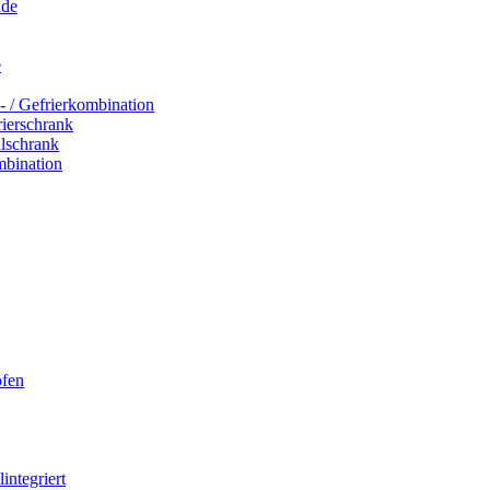
ade
e
- / Gefrierkombination
rierschrank
hlschrank
mbination
ofen
integriert