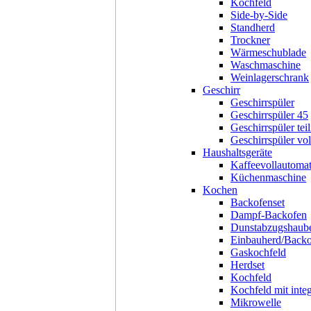
Kochfeld
Side-by-Side
Standherd
Trockner
Wärmeschublade
Waschmaschine
Weinlagerschrank
Geschirr
Geschirrspüler
Geschirrspüler 45
Geschirrspüler teil
Geschirrspüler voll
Haushaltsgeräte
Kaffeevollautoma
Küchenmaschine
Kochen
Backofenset
Dampf-Backofen
Dunstabzugshaub
Einbauherd/Back
Gaskochfeld
Herdset
Kochfeld
Kochfeld mit inte
Mikrowelle