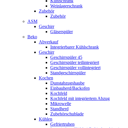
Kühlschrank
Weinlagerschrank
Zubehör
Zubehör
ASM
Geschirr
Gläserspüler
Beko
Abverkauf
Integrierbarer Kühlschrank
Geschirr
Geschirrspüler 45
Geschirrspüler teilintegriert
Geschirrspüler vollintegriert
Standgeschirrspüler
Kochen
Dunstabzugshaube
Einbauherd/Backofen
Kochfeld
Kochfeld mit integriertem Abzug
Mikrowelle
Standherd
Zubehörschublade
Kühlen
Gefriertruhen