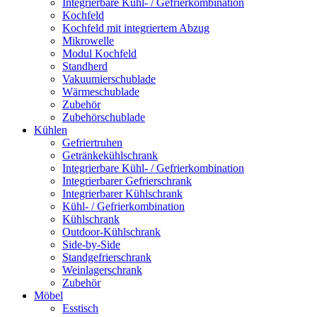
Integrierbare Kühl- / Gefrierkombination
Kochfeld
Kochfeld mit integriertem Abzug
Mikrowelle
Modul Kochfeld
Standherd
Vakuumierschublade
Wärmeschublade
Zubehör
Zubehörschublade
Kühlen
Gefriertruhen
Getränkekühlschrank
Integrierbare Kühl- / Gefrierkombination
Integrierbarer Gefrierschrank
Integrierbarer Kühlschrank
Kühl- / Gefrierkombination
Kühlschrank
Outdoor-Kühlschrank
Side-by-Side
Standgefrierschrank
Weinlagerschrank
Zubehör
Möbel
Esstisch