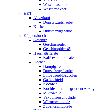
Trockner
Waschmaschine
Waschtrockner
HKT
Abverkauf
Dunstabzugshaube
Kochen
Dunstabzugshaube
Küppersbusch
Geschirr
Geschirrspüler
Geschirrspüler 45
Haushaltsgeräte
Kaffeevollautomaten
Kochen
Dampfgarer
Dunstabzugshaube
Einbauherd/Backofen
Gaskochfeld
Kochfeld
Kochfeld mit integriertem Abzug
Mikrowelle
Vakuumierschublade
Wärmeschublade
Zubehörschublade