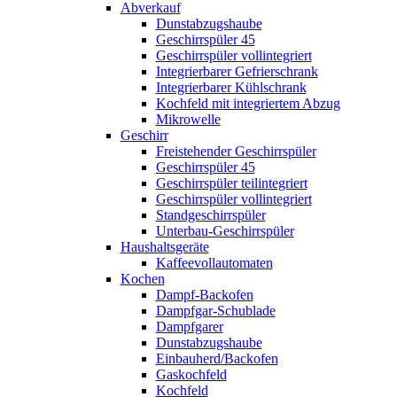
Abverkauf
Dunstabzugshaube
Geschirrspüler 45
Geschirrspüler vollintegriert
Integrierbarer Gefrierschrank
Integrierbarer Kühlschrank
Kochfeld mit integriertem Abzug
Mikrowelle
Geschirr
Freistehender Geschirrspüler
Geschirrspüler 45
Geschirrspüler teilintegriert
Geschirrspüler vollintegriert
Standgeschirrspüler
Unterbau-Geschirrspüler
Haushaltsgeräte
Kaffeevollautomaten
Kochen
Dampf-Backofen
Dampfgar-Schublade
Dampfgarer
Dunstabzugshaube
Einbauherd/Backofen
Gaskochfeld
Kochfeld