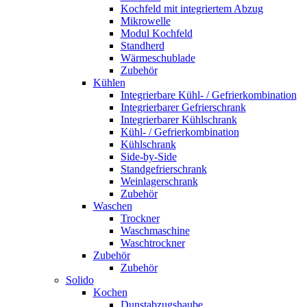
Kochfeld mit integriertem Abzug
Mikrowelle
Modul Kochfeld
Standherd
Wärmeschublade
Zubehör
Kühlen
Integrierbare Kühl- / Gefrierkombination
Integrierbarer Gefrierschrank
Integrierbarer Kühlschrank
Kühl- / Gefrierkombination
Kühlschrank
Side-by-Side
Standgefrierschrank
Weinlagerschrank
Zubehör
Waschen
Trockner
Waschmaschine
Waschtrockner
Zubehör
Zubehör
Solido
Kochen
Dunstabzugshaube