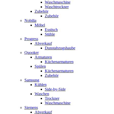
Waschmaschine
Waschtrockner
Zubehör
Zubehör
Nobilia
Möbel
Esstisch
Stühle
Progress
Abverkauf
Dunstabzugshaube
Quooker
Armaturen
Küchenarmaturen
Spülen
Küchenarmaturen
Zubehör
Samsung
Kühlen
Side-by-Side
Waschen
Trockner
Waschmaschine
Siemens
Abverkauf