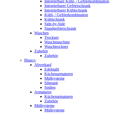
Integrierbare Kühl- / Gefrierkombination
Integrierbarer Gefrierschrank
Integrierbarer Kühlschrank
Kühl- / Gefrierkombination
Kühlschrank
Side-by-Side
Standgefrierschrank
Waschen
Trockner
Waschmaschine
Waschtrockner
Zubehör
Zubehör
Blanco
Abverkauf
Edelstahl
Küchenarmaturen
Müllsysteme
Silgranit
Spülen
Armaturen
Küchenarmaturen
Zubehör
Müllsysteme
Müllsysteme