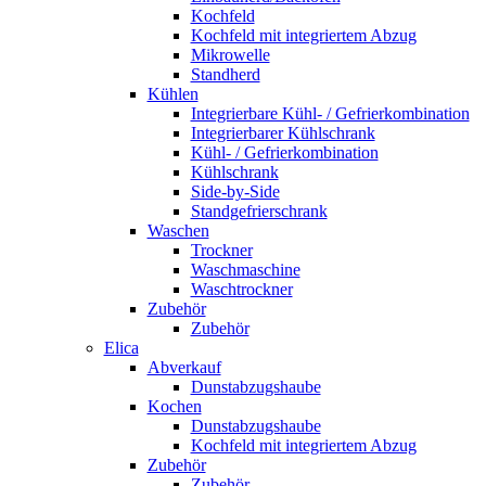
Kochfeld
Kochfeld mit integriertem Abzug
Mikrowelle
Standherd
Kühlen
Integrierbare Kühl- / Gefrierkombination
Integrierbarer Kühlschrank
Kühl- / Gefrierkombination
Kühlschrank
Side-by-Side
Standgefrierschrank
Waschen
Trockner
Waschmaschine
Waschtrockner
Zubehör
Zubehör
Elica
Abverkauf
Dunstabzugshaube
Kochen
Dunstabzugshaube
Kochfeld mit integriertem Abzug
Zubehör
Zubehör