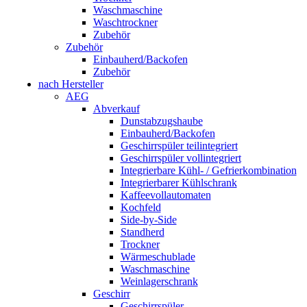
Waschmaschine
Waschtrockner
Zubehör
Zubehör
Einbauherd/Backofen
Zubehör
nach Hersteller
AEG
Abverkauf
Dunstabzugshaube
Einbauherd/Backofen
Geschirrspüler teilintegriert
Geschirrspüler vollintegriert
Integrierbare Kühl- / Gefrierkombination
Integrierbarer Kühlschrank
Kaffeevollautomaten
Kochfeld
Side-by-Side
Standherd
Trockner
Wärmeschublade
Waschmaschine
Weinlagerschrank
Geschirr
Geschirrspüler