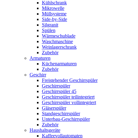
Kühlschrank
Mikrowelle
Müllsysteme
Side-by-Side
Silgranit
Spülen
Wärmeschublade
Waschmaschine
Weinlagerschrank
Zubehör
Armaturen
Küchenarmaturen
Zubehör
Geschirr
Freistehender Geschirrspüler
Geschirrspüler
Geschirrspüler 45
Geschirrspüler teilintegriert
Geschirrspüler vollintegriert
Gläserspüler
Standgeschirrspüler
Unterbau-Geschirrspüler
Zubehör
Haushaltsgeräte
Kaffeevollautomaten