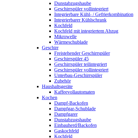
Dunstabzugshaube
Geschirrspüler vollintegriert
Integrierbare Kühl- / Gefrierkombination
Integrierbarer Kühlschrank
Kochfeld
Kochfeld mit integriertem Abzug
Mikrowelle
Wärmeschublade
Geschirr
Freistehender Geschirrspüler
Geschirrspüler 45
Geschirrspüler teilintegriert
Geschirrspüler vollintegriert
Unterbau-Geschirrspüler
Zubehör
Haushaltsgeräte
Kaffeevollautomaten
Kochen
Dampf-Backofen
Dampfgar-Schublade
Dampfgarer
Dunstabzugshaube
Einbauherd/Backofen
Gaskochfeld
Kochfeld