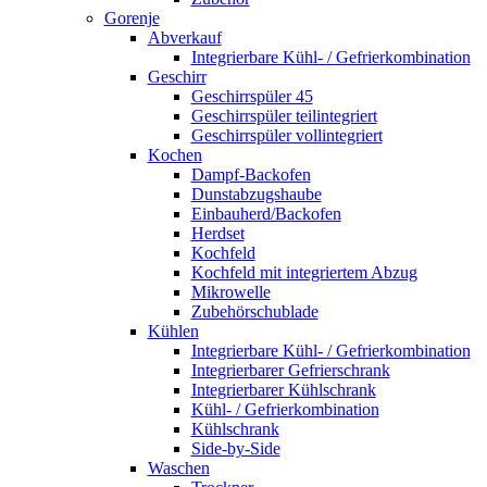
Gorenje
Abverkauf
Integrierbare Kühl- / Gefrierkombination
Geschirr
Geschirrspüler 45
Geschirrspüler teilintegriert
Geschirrspüler vollintegriert
Kochen
Dampf-Backofen
Dunstabzugshaube
Einbauherd/Backofen
Herdset
Kochfeld
Kochfeld mit integriertem Abzug
Mikrowelle
Zubehörschublade
Kühlen
Integrierbare Kühl- / Gefrierkombination
Integrierbarer Gefrierschrank
Integrierbarer Kühlschrank
Kühl- / Gefrierkombination
Kühlschrank
Side-by-Side
Waschen