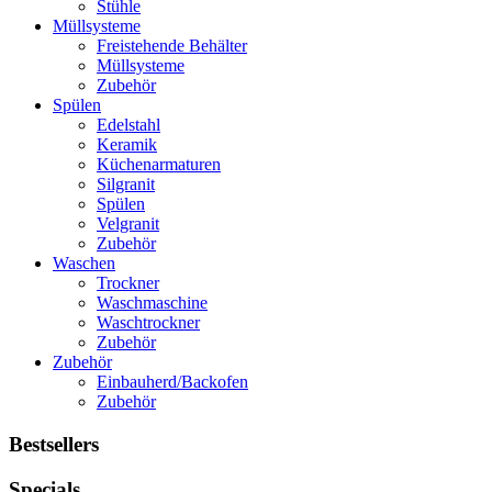
Stühle
Müllsysteme
Freistehende Behälter
Müllsysteme
Zubehör
Spülen
Edelstahl
Keramik
Küchenarmaturen
Silgranit
Spülen
Velgranit
Zubehör
Waschen
Trockner
Waschmaschine
Waschtrockner
Zubehör
Zubehör
Einbauherd/Backofen
Zubehör
Bestsellers
Specials