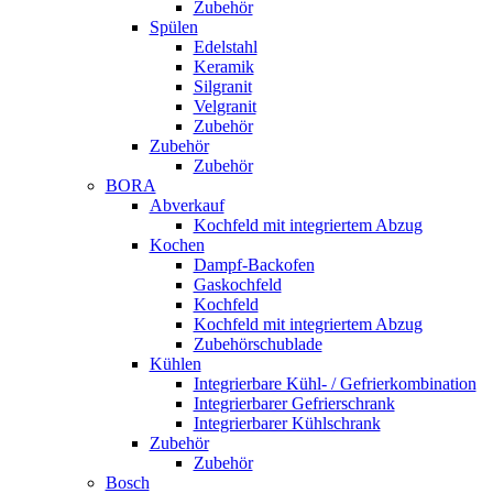
Zubehör
Spülen
Edelstahl
Keramik
Silgranit
Velgranit
Zubehör
Zubehör
Zubehör
BORA
Abverkauf
Kochfeld mit integriertem Abzug
Kochen
Dampf-Backofen
Gaskochfeld
Kochfeld
Kochfeld mit integriertem Abzug
Zubehörschublade
Kühlen
Integrierbare Kühl- / Gefrierkombination
Integrierbarer Gefrierschrank
Integrierbarer Kühlschrank
Zubehör
Zubehör
Bosch