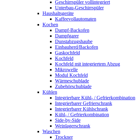
Geschirrspüler vollintegriert
Unterbau-Geschirrspüler
Haushaltsgeräte
Kaffeevollautomaten
Kochen
Dampf-Backofen
Dampfgarer
Dunstabzugshaube
Einbauherd/Backofen
Gaskochfeld
Kochfeld
Kochfeld mit integriertem Abzug
Mikrowelle
Modul Kochfeld
Wärmeschublade
Zubehörschublade
Kühlen
Integrierbare Kühl- / Gefrierkombination
Integrierbarer Gefrierschrank
Integrierbarer Kühlschrank
Kühl- / Gefrierkombination
Side-by-Side
Weinlagerschrank
Waschen
Trockner