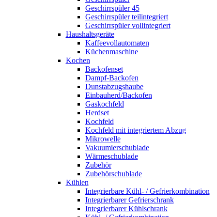
Geschirrspüler 45
Geschirrspüler teilintegriert
Geschirrspüler vollintegriert
Haushaltsgeräte
Kaffeevollautomaten
Küchenmaschine
Kochen
Backofenset
Dampf-Backofen
Dunstabzugshaube
Einbauherd/Backofen
Gaskochfeld
Herdset
Kochfeld
Kochfeld mit integriertem Abzug
Mikrowelle
Vakuumierschublade
Wärmeschublade
Zubehör
Zubehörschublade
Kühlen
Integrierbare Kühl- / Gefrierkombination
Integrierbarer Gefrierschrank
Integrierbarer Kühlschrank