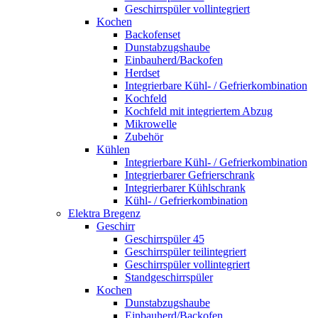
Geschirrspüler vollintegriert
Kochen
Backofenset
Dunstabzugshaube
Einbauherd/Backofen
Herdset
Integrierbare Kühl- / Gefrierkombination
Kochfeld
Kochfeld mit integriertem Abzug
Mikrowelle
Zubehör
Kühlen
Integrierbare Kühl- / Gefrierkombination
Integrierbarer Gefrierschrank
Integrierbarer Kühlschrank
Kühl- / Gefrierkombination
Elektra Bregenz
Geschirr
Geschirrspüler 45
Geschirrspüler teilintegriert
Geschirrspüler vollintegriert
Standgeschirrspüler
Kochen
Dunstabzugshaube
Einbauherd/Backofen