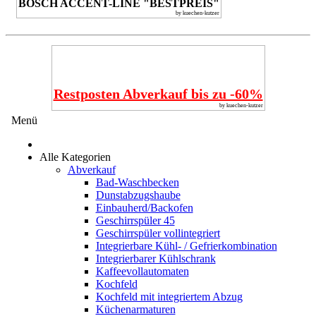
BOSCH ACCENT-LINE "BESTPREIS"
by kuechen-kutzer
Restposten Abverkauf bis zu -60%
by kuechen-kutzer
Menü
Alle Kategorien
Abverkauf
Bad-Waschbecken
Dunstabzugshaube
Einbauherd/Backofen
Geschirrspüler 45
Geschirrspüler vollintegriert
Integrierbare Kühl- / Gefrierkombination
Integrierbarer Kühlschrank
Kaffeevollautomaten
Kochfeld
Kochfeld mit integriertem Abzug
Küchenarmaturen