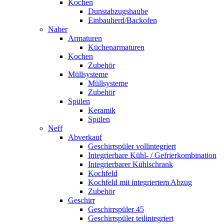
Kochen
Dunstabzugshaube
Einbauherd/Backofen
Naber
Armaturen
Küchenarmaturen
Kochen
Zubehör
Müllsysteme
Müllsysteme
Zubehör
Spülen
Keramik
Spülen
Neff
Abverkauf
Geschirrspüler vollintegriert
Integrierbare Kühl- / Gefrierkombination
Integrierbarer Kühlschrank
Kochfeld
Kochfeld mit integriertem Abzug
Zubehör
Geschirr
Geschirrspüler 45
Geschirrspüler teilintegriert