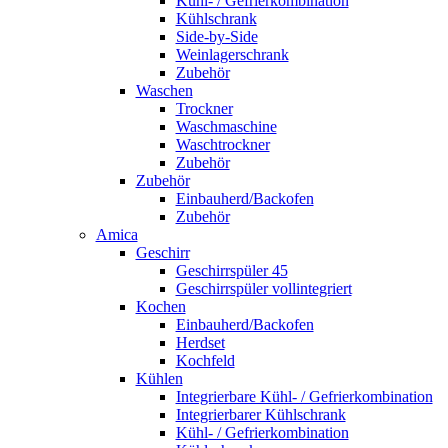
Kühl- / Gefrierkombination
Kühlschrank
Side-by-Side
Weinlagerschrank
Zubehör
Waschen
Trockner
Waschmaschine
Waschtrockner
Zubehör
Zubehör
Einbauherd/Backofen
Zubehör
Amica
Geschirr
Geschirrspüler 45
Geschirrspüler vollintegriert
Kochen
Einbauherd/Backofen
Herdset
Kochfeld
Kühlen
Integrierbare Kühl- / Gefrierkombination
Integrierbarer Kühlschrank
Kühl- / Gefrierkombination