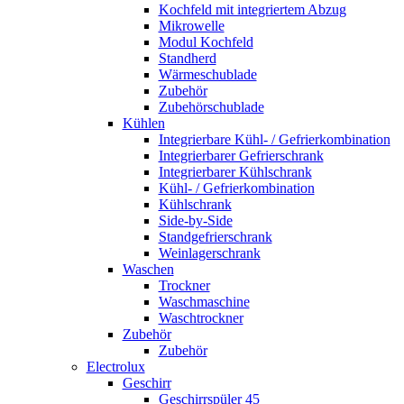
Kochfeld mit integriertem Abzug
Mikrowelle
Modul Kochfeld
Standherd
Wärmeschublade
Zubehör
Zubehörschublade
Kühlen
Integrierbare Kühl- / Gefrierkombination
Integrierbarer Gefrierschrank
Integrierbarer Kühlschrank
Kühl- / Gefrierkombination
Kühlschrank
Side-by-Side
Standgefrierschrank
Weinlagerschrank
Waschen
Trockner
Waschmaschine
Waschtrockner
Zubehör
Zubehör
Electrolux
Geschirr
Geschirrspüler 45