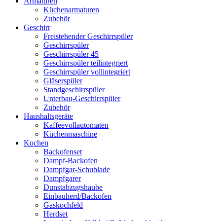
Armaturen
Küchenarmaturen
Zubehör
Geschirr
Freistehender Geschirrspüler
Geschirrspüler
Geschirrspüler 45
Geschirrspüler teilintegriert
Geschirrspüler vollintegriert
Gläserspüler
Standgeschirrspüler
Unterbau-Geschirrspüler
Zubehör
Haushaltsgeräte
Kaffeevollautomaten
Küchenmaschine
Kochen
Backofenset
Dampf-Backofen
Dampfgar-Schublade
Dampfgarer
Dunstabzugshaube
Einbauherd/Backofen
Gaskochfeld
Herdset