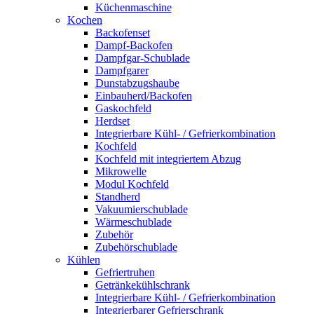
Küchenmaschine
Kochen
Backofenset
Dampf-Backofen
Dampfgar-Schublade
Dampfgarer
Dunstabzugshaube
Einbauherd/Backofen
Gaskochfeld
Herdset
Integrierbare Kühl- / Gefrierkombination
Kochfeld
Kochfeld mit integriertem Abzug
Mikrowelle
Modul Kochfeld
Standherd
Vakuumierschublade
Wärmeschublade
Zubehör
Zubehörschublade
Kühlen
Gefriertruhen
Getränkekühlschrank
Integrierbare Kühl- / Gefrierkombination
Integrierbarer Gefrierschrank