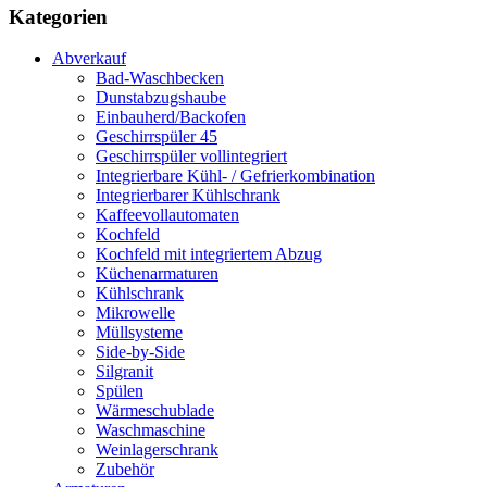
Kategorien
Abverkauf
Bad-Waschbecken
Dunstabzugshaube
Einbauherd/Backofen
Geschirrspüler 45
Geschirrspüler vollintegriert
Integrierbare Kühl- / Gefrierkombination
Integrierbarer Kühlschrank
Kaffeevollautomaten
Kochfeld
Kochfeld mit integriertem Abzug
Küchenarmaturen
Kühlschrank
Mikrowelle
Müllsysteme
Side-by-Side
Silgranit
Spülen
Wärmeschublade
Waschmaschine
Weinlagerschrank
Zubehör