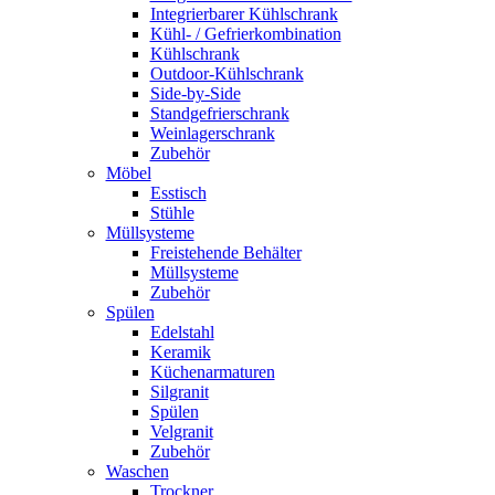
Integrierbarer Kühlschrank
Kühl- / Gefrierkombination
Kühlschrank
Outdoor-Kühlschrank
Side-by-Side
Standgefrierschrank
Weinlagerschrank
Zubehör
Möbel
Esstisch
Stühle
Müllsysteme
Freistehende Behälter
Müllsysteme
Zubehör
Spülen
Edelstahl
Keramik
Küchenarmaturen
Silgranit
Spülen
Velgranit
Zubehör
Waschen
Trockner