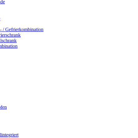
ade
e
- / Gefrierkombination
rierschrank
hlschrank
mbination
ofen
integriert