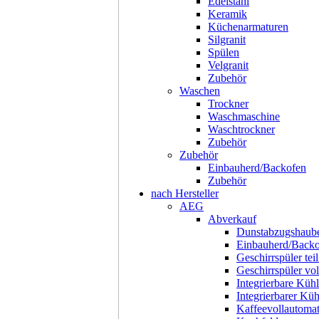
Edelstahl
Keramik
Küchenarmaturen
Silgranit
Spülen
Velgranit
Zubehör
Waschen
Trockner
Waschmaschine
Waschtrockner
Zubehör
Zubehör
Einbauherd/Backofen
Zubehör
nach Hersteller
AEG
Abverkauf
Dunstabzugshaub
Einbauherd/Back
Geschirrspüler teil
Geschirrspüler voll
Integrierbare Kühl
Integrierbarer Kü
Kaffeevollautoma