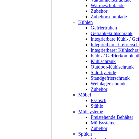
Wärmeschublade
Zubehör
Zubehörschublade
Kühlen
Gefriertruhen
Getränkekühlschrank
Integrierbare Kühl- / Ge
Integrierbarer Gefriersc
Integrierbarer Kühlschr
Kühl- / Gefrierkombinat
Kühlschrank
Outdoor-Kühlschrank
Side-by-Side
Standgefrierschrank
Weinlagerschrank
Zubehör
Möbel
Esstisch
Stühle
Müllsysteme
Freistehende Behälter
Müllsysteme
Zubehör
Spülen