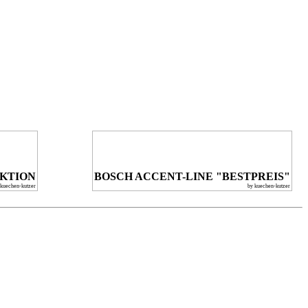
KTION
BOSCH ACCENT-LINE "BESTPREIS"
 kuechen-kutzer
by kuechen-kutzer