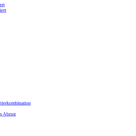
ert
iert
frierkombination
em Abzug