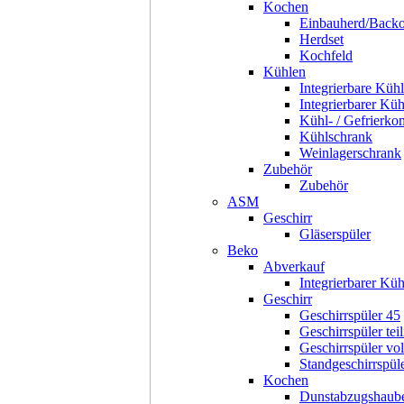
Kochen
Einbauherd/Back
Herdset
Kochfeld
Kühlen
Integrierbare Kühl
Integrierbarer Kü
Kühl- / Gefrierko
Kühlschrank
Weinlagerschrank
Zubehör
Zubehör
ASM
Geschirr
Gläserspüler
Beko
Abverkauf
Integrierbarer Kü
Geschirr
Geschirrspüler 45
Geschirrspüler teil
Geschirrspüler voll
Standgeschirrspül
Kochen
Dunstabzugshaub