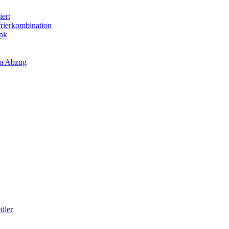
iert
frierkombination
ank
em Abzug
üler