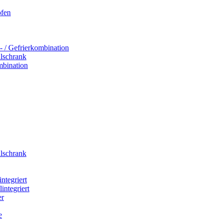
ofen
- / Gefrierkombination
hlschrank
mbination
hlschrank
integriert
integriert
er
e