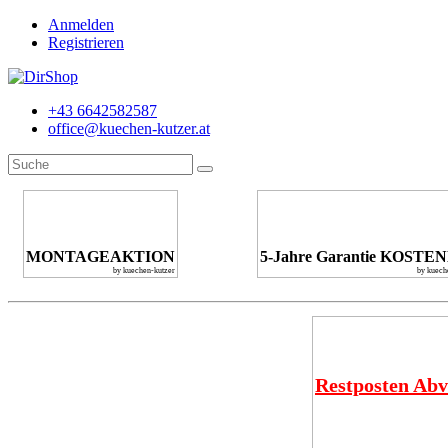
Anmelden
Registrieren
+43 6642582587
office@kuechen-kutzer.at
MONTAGEAKTION
5-Jahre Garantie KOSTE
by kuechen-kutzer
by kuech
Restposten Abv