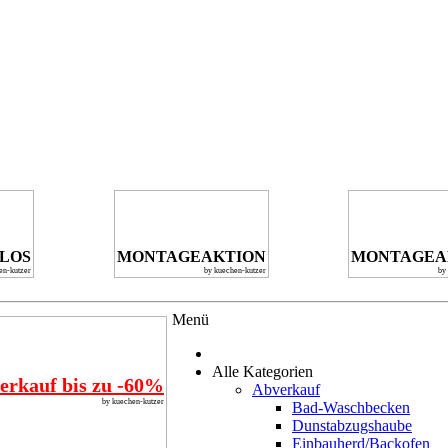
NLOS
MONTAGEAKTION
MONTAGEA
en-kutzer
by kuechen-kutzer
by
Menü
Alle Kategorien
erkauf bis zu -60%
Abverkauf
by kuechen-kutzer
Bad-Waschbecken
Dunstabzugshaube
Einbauherd/Backofen