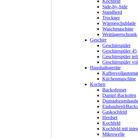
Kochfeld
Side-by-Side
Standherd
Trockner
Wärmeschublade
Waschmaschine
Weinlagerschrank
Geschirr
Geschirrspüler
Geschirrspüler 45
Geschirrspüler teil
Geschirrspüler voll
Haushaltsgeräte
Kaffeevollautoma
Küchenmaschine
Kochen
Backofenset
Dampf-Backofen
Dunstabzugshaub
Einbauherd/Back
Gaskochfeld
Herdset
Kochfeld
Kochfeld mit inte
Mikrowelle