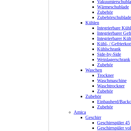
Vakuumierschubl
Wärmeschublade
Zubehör
Zubehörschublad
Kühlen
Integrierbare Kühl
Integrierbarer Gef
Integrierbarer Kü
Kühl- / Gefrierko
Kühlschrank
Side-by-Side
Weinlagerschrank
Zubehör
Waschen
Trockner
Waschmaschine
Waschtrockner
Zubehör
Zubehör
Einbauherd/Back
Zubehör
Amica
Geschirr
Geschirrspüler 45
Geschirrspüler voll