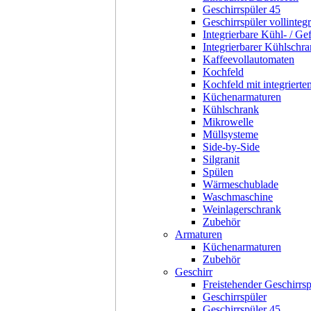
Geschirrspüler 45
Geschirrspüler vollintegr
Integrierbare Kühl- / Ge
Integrierbarer Kühlschr
Kaffeevollautomaten
Kochfeld
Kochfeld mit integriert
Küchenarmaturen
Kühlschrank
Mikrowelle
Müllsysteme
Side-by-Side
Silgranit
Spülen
Wärmeschublade
Waschmaschine
Weinlagerschrank
Zubehör
Armaturen
Küchenarmaturen
Zubehör
Geschirr
Freistehender Geschirrsp
Geschirrspüler
Geschirrspüler 45