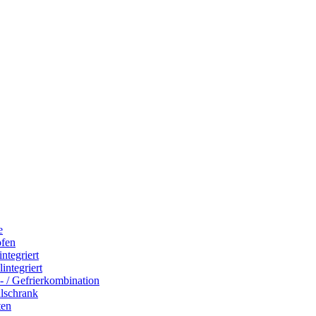
e
ofen
integriert
integriert
- / Gefrierkombination
hlschrank
ten