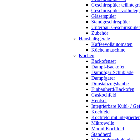
Geschirrspüler teilintegri
Geschirrspüler vollintegr
Gläserspüler
Standgeschirrspüler
Unterbau-Geschirrspüler
Zubehör
Haushaltsgeräte
Kaffeevollautomaten
Küchenmaschine
Kochen
Backofenset
Dampf-Backofen
Dampfgar-Schublade
Dampfgarer
Dunstabzugshaube
Einbauherd/Backofen
Gaskochfeld
Herdset
Integrierbare Kühl- / Ge
Kochfeld
Kochfeld mit integriert
Mikrowelle
Modul Kochfeld
Standherd
Vakuumierschublade