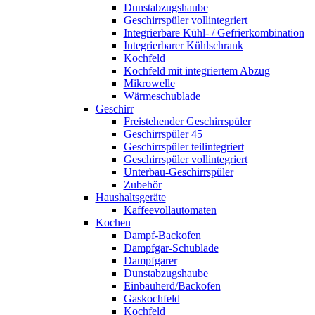
Dunstabzugshaube
Geschirrspüler vollintegriert
Integrierbare Kühl- / Gefrierkombination
Integrierbarer Kühlschrank
Kochfeld
Kochfeld mit integriertem Abzug
Mikrowelle
Wärmeschublade
Geschirr
Freistehender Geschirrspüler
Geschirrspüler 45
Geschirrspüler teilintegriert
Geschirrspüler vollintegriert
Unterbau-Geschirrspüler
Zubehör
Haushaltsgeräte
Kaffeevollautomaten
Kochen
Dampf-Backofen
Dampfgar-Schublade
Dampfgarer
Dunstabzugshaube
Einbauherd/Backofen
Gaskochfeld
Kochfeld