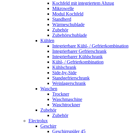
Kochfeld mit integriertem Abzug
Mikrowelle
Modul Kochfeld
Standherd
Wärmeschublade
Zubehör
Zubehörschublade
Kühlen
Integrierbare Kühl- / Gefrierkombination
Integrierbarer Gefrierschrank
Integrierbarer Kühlschrank
Kühl- / Gefrierkombination
Kühlschrank
Side-by-Side
Standgefrierschrank
Weinlagerschrank
Waschen
Trockner
Waschmaschine
Waschtrockner
Zubehör
Zubehör
Electrolux
Geschirr
Geschirrspüler 45