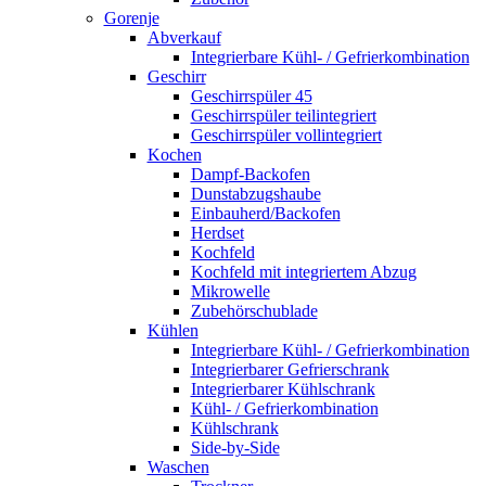
Gorenje
Abverkauf
Integrierbare Kühl- / Gefrierkombination
Geschirr
Geschirrspüler 45
Geschirrspüler teilintegriert
Geschirrspüler vollintegriert
Kochen
Dampf-Backofen
Dunstabzugshaube
Einbauherd/Backofen
Herdset
Kochfeld
Kochfeld mit integriertem Abzug
Mikrowelle
Zubehörschublade
Kühlen
Integrierbare Kühl- / Gefrierkombination
Integrierbarer Gefrierschrank
Integrierbarer Kühlschrank
Kühl- / Gefrierkombination
Kühlschrank
Side-by-Side
Waschen