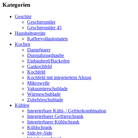
Kategorien
Geschirr
Geschirrspüler
Geschirrspüler 45
Haushaltsgeräte
Kaffeevollautomaten
Kochen
Dampfgarer
Dunstabzugshaube
Einbauherd/Backofen
Gaskochfeld
Kochfeld
Kochfeld mit integriertem Abzug
Mikrowelle
Vakuumierschublade
Wärmeschublade
Zubehörschublade
Kühlen
Integrierbare Kühl- / Gefrierkombination
Integrierbarer Gefrierschrank
Integrierbarer Kühlschrank
Kühlschrank
Side-by-Side