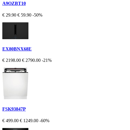
A9OZBT10
€ 29.90
€ 59.90
-50%
EX80BNX68E
€ 2198.00
€ 2790.00
-21%
FSK93847P
€ 499.00
€ 1249.00
-60%