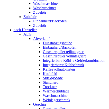
Waschmaschine
Waschtrockner
Zubehör
Zubehör
Einbauherd/Backofen
Zubehör
nach Hersteller
AEG
Abverkauf
Dunstabzugshaube
Einbauherd/Backofen
Geschirrspüler teilintegriert
Geschirrspüler vollintegriert
Integrierbare Kühl- / Gefrierkombination
Integrierbarer Kühlschrank
Kaffeevollautomaten
Kochfeld
Side-by-Side
Standherd
Trockner
Wärmeschublade
Waschmaschine
Weinlagerschrank
Geschirr
Geschirrspüler