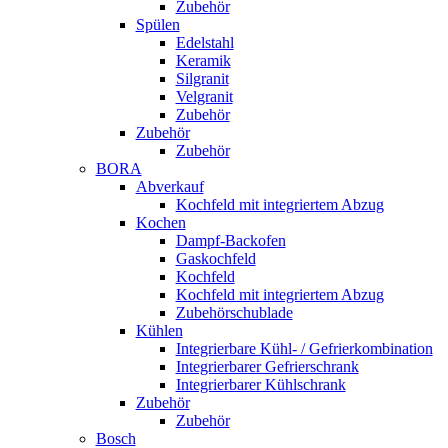
Zubehör
Spülen
Edelstahl
Keramik
Silgranit
Velgranit
Zubehör
Zubehör
Zubehör
BORA
Abverkauf
Kochfeld mit integriertem Abzug
Kochen
Dampf-Backofen
Gaskochfeld
Kochfeld
Kochfeld mit integriertem Abzug
Zubehörschublade
Kühlen
Integrierbare Kühl- / Gefrierkombination
Integrierbarer Gefrierschrank
Integrierbarer Kühlschrank
Zubehör
Zubehör
Bosch