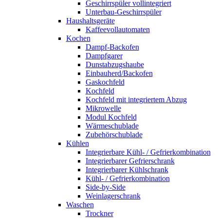
Geschirrspüler vollintegriert
Unterbau-Geschirrspüler
Haushaltsgeräte
Kaffeevollautomaten
Kochen
Dampf-Backofen
Dampfgarer
Dunstabzugshaube
Einbauherd/Backofen
Gaskochfeld
Kochfeld
Kochfeld mit integriertem Abzug
Mikrowelle
Modul Kochfeld
Wärmeschublade
Zubehörschublade
Kühlen
Integrierbare Kühl- / Gefrierkombination
Integrierbarer Gefrierschrank
Integrierbarer Kühlschrank
Kühl- / Gefrierkombination
Side-by-Side
Weinlagerschrank
Waschen
Trockner