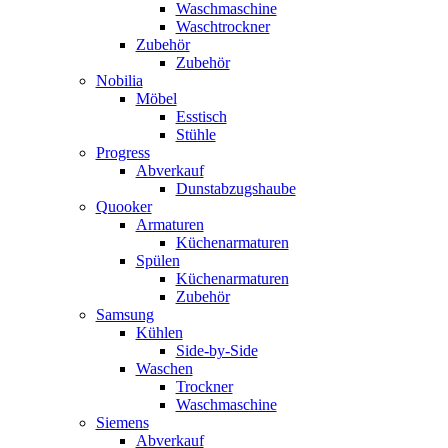
Waschmaschine
Waschtrockner
Zubehör
Zubehör
Nobilia
Möbel
Esstisch
Stühle
Progress
Abverkauf
Dunstabzugshaube
Quooker
Armaturen
Küchenarmaturen
Spülen
Küchenarmaturen
Zubehör
Samsung
Kühlen
Side-by-Side
Waschen
Trockner
Waschmaschine
Siemens
Abverkauf