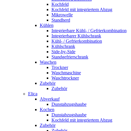
Kochfeld
Kochfeld mit integriertem Abzug
Mikrowelle
Standherd
Kühlen
Integrierbare Kühl- / Gefrierkombination
Integrierbarer Kühlschrank
Kühl- / Gefrierkombination
Kühlschrank
Side-by-Side
Standgefrierschrank
Waschen
Trockner
Waschmaschine
Waschtrockner
Zubehör
Zubehör
Elica
Abverkauf
Dunstabzugshaube
Kochen
Dunstabzugshaube
Kochfeld mit integriertem Abzug
Zubehör
Zubehör