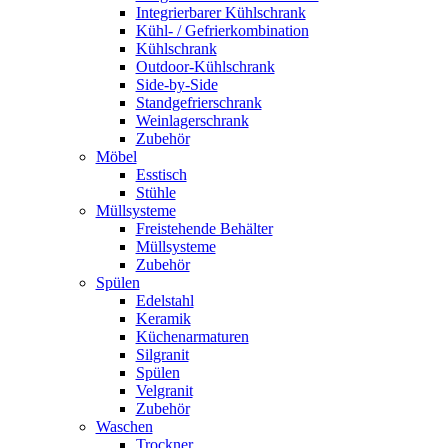
Integrierbarer Kühlschrank
Kühl- / Gefrierkombination
Kühlschrank
Outdoor-Kühlschrank
Side-by-Side
Standgefrierschrank
Weinlagerschrank
Zubehör
Möbel
Esstisch
Stühle
Müllsysteme
Freistehende Behälter
Müllsysteme
Zubehör
Spülen
Edelstahl
Keramik
Küchenarmaturen
Silgranit
Spülen
Velgranit
Zubehör
Waschen
Trockner