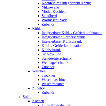
Kochfeld mit integriertem Abzug
Mikrowelle
Modul Kochfeld
Standherd
Wärmeschublade
Zubehör
Kühlen
Integrierbare Kühl- / Gefrierkombination
Integrierbarer Gefrierschrank
Integrierbarer Kühlschrank
Kühl- / Gefrierkombination
Kühlschrank
Side-by-Side
Standgefrierschrank
Weinlagerschrank
Zubehör
Waschen
Trockner
Waschmaschine
Waschtrockner
Zubehör
Zubehör
Solido
Kochen
Dunstabzugshaube