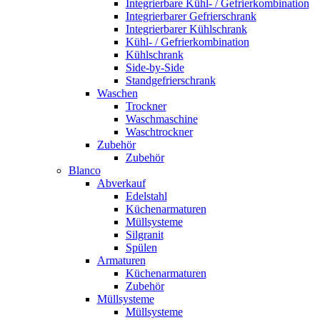
Integrierbare Kühl- / Gefrierkombination
Integrierbarer Gefrierschrank
Integrierbarer Kühlschrank
Kühl- / Gefrierkombination
Kühlschrank
Side-by-Side
Standgefrierschrank
Waschen
Trockner
Waschmaschine
Waschtrockner
Zubehör
Zubehör
Blanco
Abverkauf
Edelstahl
Küchenarmaturen
Müllsysteme
Silgranit
Spülen
Armaturen
Küchenarmaturen
Zubehör
Müllsysteme
Müllsysteme