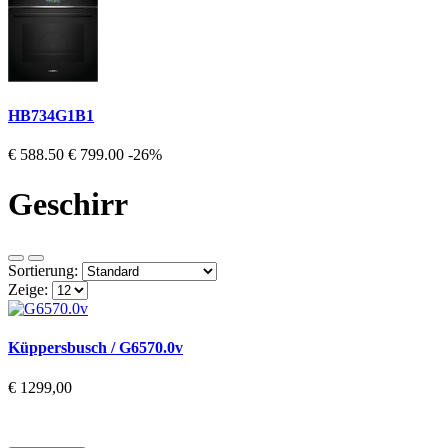
HB734G1B1
€ 588.50
€ 799.00
-26%
Geschirr
Sortierung:
Zeige:
Küppersbusch / G6570.0v
€ 1299,00