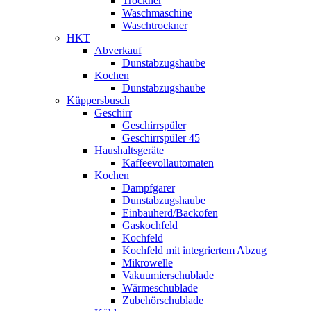
Trockner
Waschmaschine
Waschtrockner
HKT
Abverkauf
Dunstabzugshaube
Kochen
Dunstabzugshaube
Küppersbusch
Geschirr
Geschirrspüler
Geschirrspüler 45
Haushaltsgeräte
Kaffeevollautomaten
Kochen
Dampfgarer
Dunstabzugshaube
Einbauherd/Backofen
Gaskochfeld
Kochfeld
Kochfeld mit integriertem Abzug
Mikrowelle
Vakuumierschublade
Wärmeschublade
Zubehörschublade