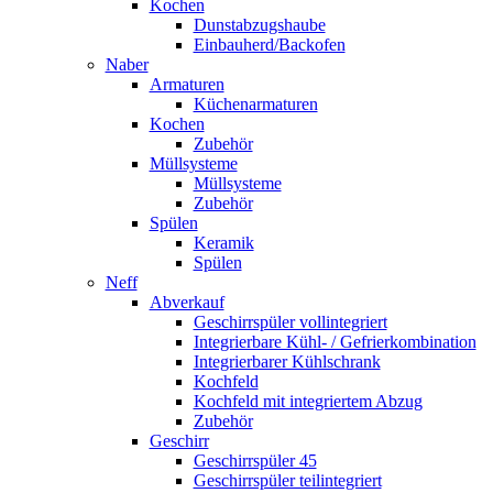
Kochen
Dunstabzugshaube
Einbauherd/Backofen
Naber
Armaturen
Küchenarmaturen
Kochen
Zubehör
Müllsysteme
Müllsysteme
Zubehör
Spülen
Keramik
Spülen
Neff
Abverkauf
Geschirrspüler vollintegriert
Integrierbare Kühl- / Gefrierkombination
Integrierbarer Kühlschrank
Kochfeld
Kochfeld mit integriertem Abzug
Zubehör
Geschirr
Geschirrspüler 45
Geschirrspüler teilintegriert