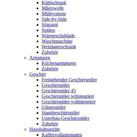
Kühlschrank
Mikrowelle
Müllsysteme
Side-by-Side
Silgranit
Spülen
Wärmeschublade
Waschmaschine
Weinlagerschrank
Zubehör
Armaturen
Küchenarmaturen
Zubehör
Geschirr
Freistehender Geschirrspüler
Geschirrspüler
Geschirrspüler 45
Geschirrspüler teilintegriert
Geschirrspüler vollintegriert
Gläserspüler
Standgeschirrspüler
Unterbau-Geschirrspüler
Zubehör
Haushaltsgeräte
Kaffeevollautomaten