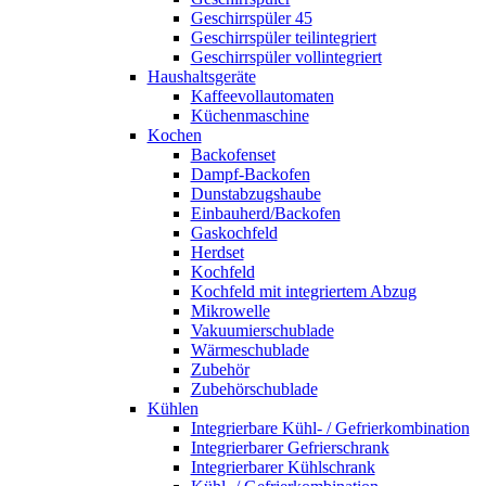
Geschirrspüler 45
Geschirrspüler teilintegriert
Geschirrspüler vollintegriert
Haushaltsgeräte
Kaffeevollautomaten
Küchenmaschine
Kochen
Backofenset
Dampf-Backofen
Dunstabzugshaube
Einbauherd/Backofen
Gaskochfeld
Herdset
Kochfeld
Kochfeld mit integriertem Abzug
Mikrowelle
Vakuumierschublade
Wärmeschublade
Zubehör
Zubehörschublade
Kühlen
Integrierbare Kühl- / Gefrierkombination
Integrierbarer Gefrierschrank
Integrierbarer Kühlschrank