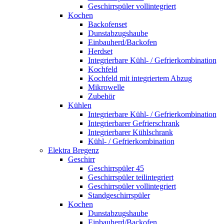
Geschirrspüler vollintegriert
Kochen
Backofenset
Dunstabzugshaube
Einbauherd/Backofen
Herdset
Integrierbare Kühl- / Gefrierkombination
Kochfeld
Kochfeld mit integriertem Abzug
Mikrowelle
Zubehör
Kühlen
Integrierbare Kühl- / Gefrierkombination
Integrierbarer Gefrierschrank
Integrierbarer Kühlschrank
Kühl- / Gefrierkombination
Elektra Bregenz
Geschirr
Geschirrspüler 45
Geschirrspüler teilintegriert
Geschirrspüler vollintegriert
Standgeschirrspüler
Kochen
Dunstabzugshaube
Einbauherd/Backofen