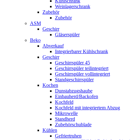
Kühlschrank
Weinlagerschrank
Zubehör
Zubehör
ASM
Geschirr
Gläserspüler
Beko
Abverkauf
Integrierbarer Kühlschrank
Geschirr
Geschirrspüler 45
Geschirrspüler teilintegriert
Geschirrspüler vollintegriert
Standgeschirrspüler
Kochen
Dunstabzugshaube
Einbauherd/Backofen
Kochfeld
Kochfeld mit integriertem Abzug
Mikrowelle
Standherd
Zubehörschublade
Kühlen
Gefriertruhen