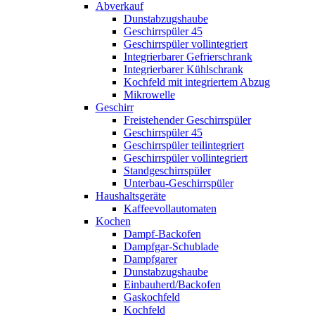
Abverkauf
Dunstabzugshaube
Geschirrspüler 45
Geschirrspüler vollintegriert
Integrierbarer Gefrierschrank
Integrierbarer Kühlschrank
Kochfeld mit integriertem Abzug
Mikrowelle
Geschirr
Freistehender Geschirrspüler
Geschirrspüler 45
Geschirrspüler teilintegriert
Geschirrspüler vollintegriert
Standgeschirrspüler
Unterbau-Geschirrspüler
Haushaltsgeräte
Kaffeevollautomaten
Kochen
Dampf-Backofen
Dampfgar-Schublade
Dampfgarer
Dunstabzugshaube
Einbauherd/Backofen
Gaskochfeld
Kochfeld