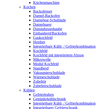
Küchenmaschine
Kochen
Backofenset
Dampf-Backofen
Dampfgar-Schublade
Dampfgarer
Dunstabzugshaube
Einbauherd/Backofen
Gaskochfeld
Herdset
Integrierbare Kühl- / Gefrierkombination
Kochfeld
Kochfeld mit integriertem Abzug
Mikrowelle
Modul Kochfeld
Standherd
Vakuumierschublade
Wärmeschublade
Zubehör
Zubehörschublade
Kühlen
Gefriertruhen
Getränkekühlschrank
Integrierbare Kühl- / Gefrierkombination
Integrierbarer Gefrierschrank