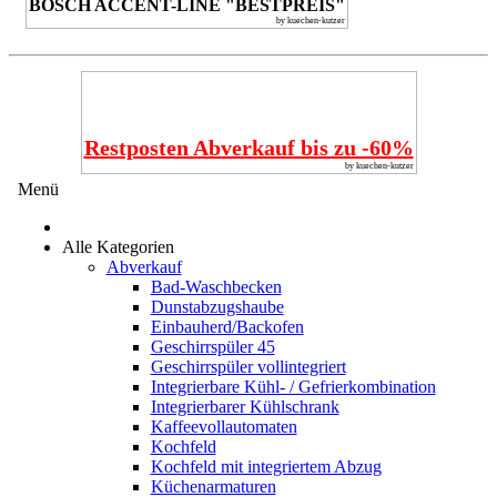
BOSCH ACCENT-LINE "BESTPREIS"
by kuechen-kutzer
Restposten Abverkauf bis zu -60%
by kuechen-kutzer
Menü
Alle Kategorien
Abverkauf
Bad-Waschbecken
Dunstabzugshaube
Einbauherd/Backofen
Geschirrspüler 45
Geschirrspüler vollintegriert
Integrierbare Kühl- / Gefrierkombination
Integrierbarer Kühlschrank
Kaffeevollautomaten
Kochfeld
Kochfeld mit integriertem Abzug
Küchenarmaturen