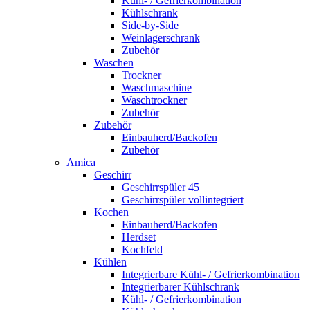
Kühl- / Gefrierkombination
Kühlschrank
Side-by-Side
Weinlagerschrank
Zubehör
Waschen
Trockner
Waschmaschine
Waschtrockner
Zubehör
Zubehör
Einbauherd/Backofen
Zubehör
Amica
Geschirr
Geschirrspüler 45
Geschirrspüler vollintegriert
Kochen
Einbauherd/Backofen
Herdset
Kochfeld
Kühlen
Integrierbare Kühl- / Gefrierkombination
Integrierbarer Kühlschrank
Kühl- / Gefrierkombination