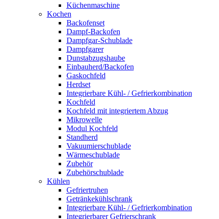
Küchenmaschine
Kochen
Backofenset
Dampf-Backofen
Dampfgar-Schublade
Dampfgarer
Dunstabzugshaube
Einbauherd/Backofen
Gaskochfeld
Herdset
Integrierbare Kühl- / Gefrierkombination
Kochfeld
Kochfeld mit integriertem Abzug
Mikrowelle
Modul Kochfeld
Standherd
Vakuumierschublade
Wärmeschublade
Zubehör
Zubehörschublade
Kühlen
Gefriertruhen
Getränkekühlschrank
Integrierbare Kühl- / Gefrierkombination
Integrierbarer Gefrierschrank