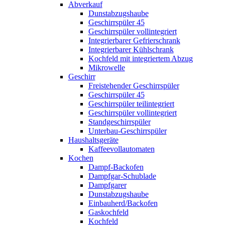
Abverkauf
Dunstabzugshaube
Geschirrspüler 45
Geschirrspüler vollintegriert
Integrierbarer Gefrierschrank
Integrierbarer Kühlschrank
Kochfeld mit integriertem Abzug
Mikrowelle
Geschirr
Freistehender Geschirrspüler
Geschirrspüler 45
Geschirrspüler teilintegriert
Geschirrspüler vollintegriert
Standgeschirrspüler
Unterbau-Geschirrspüler
Haushaltsgeräte
Kaffeevollautomaten
Kochen
Dampf-Backofen
Dampfgar-Schublade
Dampfgarer
Dunstabzugshaube
Einbauherd/Backofen
Gaskochfeld
Kochfeld