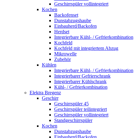
Geschirrspüler vollintegriert
Kochen
Backofenset
Dunstabzugshaube
Einbauherd/Backofen
Herdset
Integrierbare Kühl- / Gefrierkombination
Kochfeld
Kochfeld mit integriertem Abzug
Mikrowelle
Zubehör
Kühlen
Integrierbare Kühl- / Gefrierkombination
Integrierbarer Gefrierschrank
Integrierbarer Kühlschrank
Kühl- / Gefrierkombination
Elektra Bregenz
Geschirr
Geschirrspüler 45
Geschirrspüler teilintegriert
Geschirrspüler vollintegriert
Standgeschirrspüler
Kochen
Dunstabzugshaube
Einbauherd/Backofen