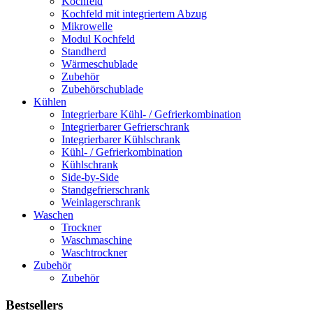
Kochfeld
Kochfeld mit integriertem Abzug
Mikrowelle
Modul Kochfeld
Standherd
Wärmeschublade
Zubehör
Zubehörschublade
Kühlen
Integrierbare Kühl- / Gefrierkombination
Integrierbarer Gefrierschrank
Integrierbarer Kühlschrank
Kühl- / Gefrierkombination
Kühlschrank
Side-by-Side
Standgefrierschrank
Weinlagerschrank
Waschen
Trockner
Waschmaschine
Waschtrockner
Zubehör
Zubehör
Bestsellers