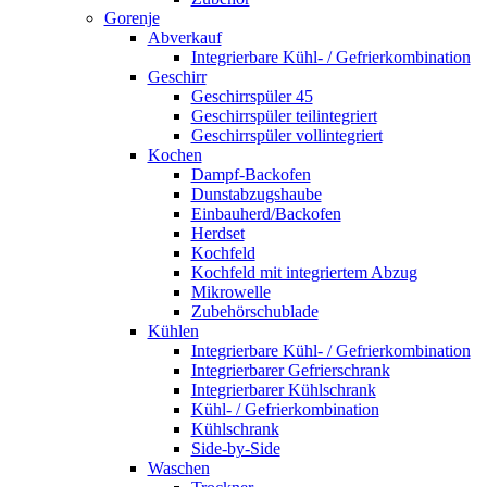
Gorenje
Abverkauf
Integrierbare Kühl- / Gefrierkombination
Geschirr
Geschirrspüler 45
Geschirrspüler teilintegriert
Geschirrspüler vollintegriert
Kochen
Dampf-Backofen
Dunstabzugshaube
Einbauherd/Backofen
Herdset
Kochfeld
Kochfeld mit integriertem Abzug
Mikrowelle
Zubehörschublade
Kühlen
Integrierbare Kühl- / Gefrierkombination
Integrierbarer Gefrierschrank
Integrierbarer Kühlschrank
Kühl- / Gefrierkombination
Kühlschrank
Side-by-Side
Waschen