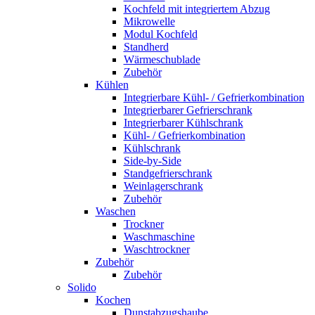
Kochfeld mit integriertem Abzug
Mikrowelle
Modul Kochfeld
Standherd
Wärmeschublade
Zubehör
Kühlen
Integrierbare Kühl- / Gefrierkombination
Integrierbarer Gefrierschrank
Integrierbarer Kühlschrank
Kühl- / Gefrierkombination
Kühlschrank
Side-by-Side
Standgefrierschrank
Weinlagerschrank
Zubehör
Waschen
Trockner
Waschmaschine
Waschtrockner
Zubehör
Zubehör
Solido
Kochen
Dunstabzugshaube