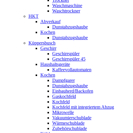
Trockner
Waschmaschine
Waschtrockner
HKT
Abverkauf
Dunstabzugshaube
Kochen
Dunstabzugshaube
Küppersbusch
Geschirr
Geschirrspüler
Geschirrspüler 45
Haushaltsgeräte
Kaffeevollautomaten
Kochen
Dampfgarer
Dunstabzugshaube
Einbauherd/Backofen
Gaskochfeld
Kochfeld
Kochfeld mit integriertem Abzug
Mikrowelle
Vakuumierschublade
Wärmeschublade
Zubehörschublade