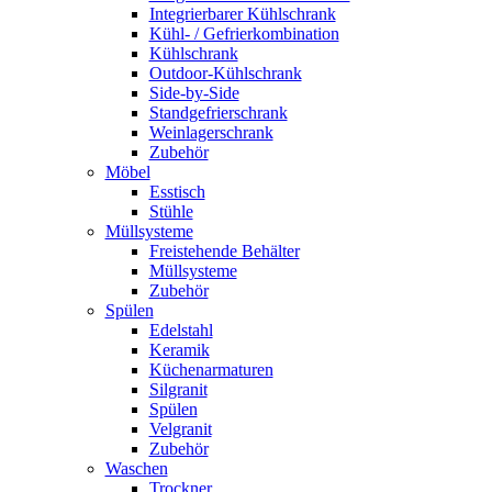
Integrierbarer Kühlschrank
Kühl- / Gefrierkombination
Kühlschrank
Outdoor-Kühlschrank
Side-by-Side
Standgefrierschrank
Weinlagerschrank
Zubehör
Möbel
Esstisch
Stühle
Müllsysteme
Freistehende Behälter
Müllsysteme
Zubehör
Spülen
Edelstahl
Keramik
Küchenarmaturen
Silgranit
Spülen
Velgranit
Zubehör
Waschen
Trockner