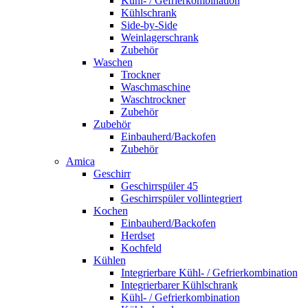
Kühl- / Gefrierkombination
Kühlschrank
Side-by-Side
Weinlagerschrank
Zubehör
Waschen
Trockner
Waschmaschine
Waschtrockner
Zubehör
Zubehör
Einbauherd/Backofen
Zubehör
Amica
Geschirr
Geschirrspüler 45
Geschirrspüler vollintegriert
Kochen
Einbauherd/Backofen
Herdset
Kochfeld
Kühlen
Integrierbare Kühl- / Gefrierkombination
Integrierbarer Kühlschrank
Kühl- / Gefrierkombination