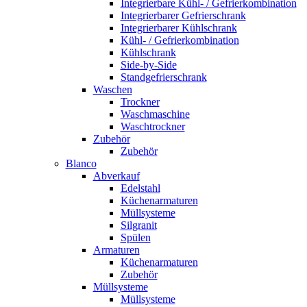
Integrierbare Kühl- / Gefrierkombination
Integrierbarer Gefrierschrank
Integrierbarer Kühlschrank
Kühl- / Gefrierkombination
Kühlschrank
Side-by-Side
Standgefrierschrank
Waschen
Trockner
Waschmaschine
Waschtrockner
Zubehör
Zubehör
Blanco
Abverkauf
Edelstahl
Küchenarmaturen
Müllsysteme
Silgranit
Spülen
Armaturen
Küchenarmaturen
Zubehör
Müllsysteme
Müllsysteme