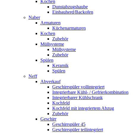
Kochen
Dunstabzugshaube
Einbauherd/Backofen
Naber
Armaturen
Küchenarmaturen
Kochen
Zubehör
Müllsysteme
Müllsysteme
Zubehör
Spülen
Keramik
Spülen
Neff
Abverkauf
Geschirrspüler vollintegriert
Integrierbare Kühl- / Gefrierkombination
Integrierbarer Kühlschrank
Kochfeld
Kochfeld mit integriertem Abzug
Zubehör
Geschirr
Geschirrspüler 45
Geschirrspüler teilintegriert