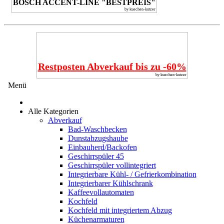
BOSCH ACCENT-LINE "BESTPREIS"
by kuechen-kutzer
Restposten Abverkauf bis zu -60%
by kuechen-kutzer
Menü
Alle Kategorien
Abverkauf
Bad-Waschbecken
Dunstabzugshaube
Einbauherd/Backofen
Geschirrspüler 45
Geschirrspüler vollintegriert
Integrierbare Kühl- / Gefrierkombination
Integrierbarer Kühlschrank
Kaffeevollautomaten
Kochfeld
Kochfeld mit integriertem Abzug
Küchenarmaturen