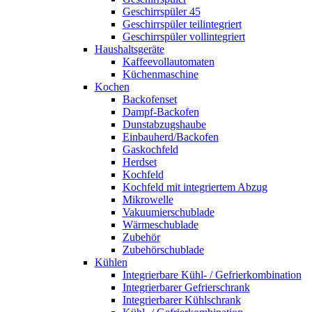
Geschirrspüler 45
Geschirrspüler teilintegriert
Geschirrspüler vollintegriert
Haushaltsgeräte
Kaffeevollautomaten
Küchenmaschine
Kochen
Backofenset
Dampf-Backofen
Dunstabzugshaube
Einbauherd/Backofen
Gaskochfeld
Herdset
Kochfeld
Kochfeld mit integriertem Abzug
Mikrowelle
Vakuumierschublade
Wärmeschublade
Zubehör
Zubehörschublade
Kühlen
Integrierbare Kühl- / Gefrierkombination
Integrierbarer Gefrierschrank
Integrierbarer Kühlschrank