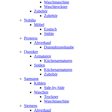
Waschmaschine
Waschtrockner
Zubehör
Zubehör
Nobilia
Möbel
Esstisch
Stühle
Progress
Abverkauf
Dunstabzugshaube
Quooker
Armaturen
Küchenarmaturen
Spülen
Küchenarmaturen
Zubehör
Samsung
Kühlen
Side-by-Side
Waschen
Trockner
Waschmaschine
Siemens
Abverkauf