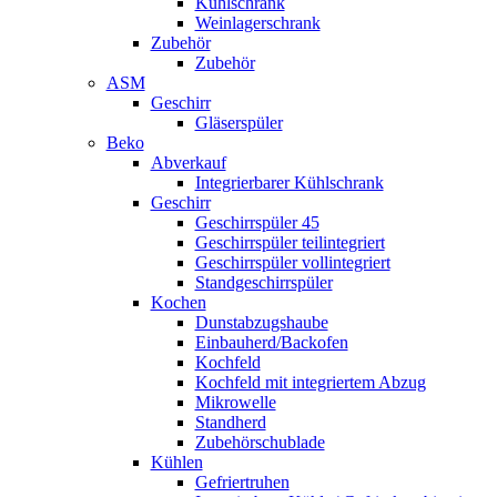
Kühlschrank
Weinlagerschrank
Zubehör
Zubehör
ASM
Geschirr
Gläserspüler
Beko
Abverkauf
Integrierbarer Kühlschrank
Geschirr
Geschirrspüler 45
Geschirrspüler teilintegriert
Geschirrspüler vollintegriert
Standgeschirrspüler
Kochen
Dunstabzugshaube
Einbauherd/Backofen
Kochfeld
Kochfeld mit integriertem Abzug
Mikrowelle
Standherd
Zubehörschublade
Kühlen
Gefriertruhen