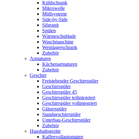
Kühlschrank
Mikrowelle
Müllsysteme
Side-by-Side
Silgranit
Spülen
Wärmeschublade
Waschmaschine
Weinlagerschrank
Zubehör
Armaturen
Küchenarmaturen
Zubehör
Geschirr
Freistehender Geschirrspüler
Geschirrspüler
Geschirrspüler 45
Geschirrspüler teilintegriert
Geschirrspüler vollintegriert
Gläserspüler
Standgeschirrspüler
Unterbau-Geschirrspüler
Zubehör
Haushaltsgeräte
Kaffeevollautomaten