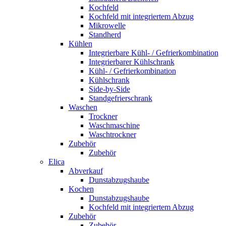
Kochfeld
Kochfeld mit integriertem Abzug
Mikrowelle
Standherd
Kühlen
Integrierbare Kühl- / Gefrierkombination
Integrierbarer Kühlschrank
Kühl- / Gefrierkombination
Kühlschrank
Side-by-Side
Standgefrierschrank
Waschen
Trockner
Waschmaschine
Waschtrockner
Zubehör
Zubehör
Elica
Abverkauf
Dunstabzugshaube
Kochen
Dunstabzugshaube
Kochfeld mit integriertem Abzug
Zubehör
Zubehör