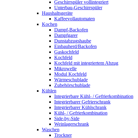
Geschirrspüler vollintegriert
Unterbau-Geschirrspüler
Haushaltsgeräte
Kaffeevollautomaten
Kochen
Dampf-Backofen
Dampfgarer
Dunstabzugshaube
Einbauherd/Backofen
Gaskochfeld
Kochfeld
Kochfeld mit integriertem Abzug
Mikrowelle
Modul Kochfeld
Wärmeschublade
Zubehörschublade
Kühlen
Integrierbare Kühl- / Gefrierkombination
Integrierbarer Gefrierschrank
Integrierbarer Kühlschrank
Kühl- / Gefrierkombination
Side-by-Side
Weinlagerschrank
Waschen
Trockner