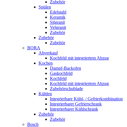
Zubehör
Spülen
Edelstahl
Keramik
Silgranit
Velgranit
Zubehör
Zubehör
Zubehör
BORA
Abverkauf
Kochfeld mit integriertem Abzug
Kochen
Dampf-Backofen
Gaskochfeld
Kochfeld
Kochfeld mit integriertem Abzug
Zubehörschublade
Kühlen
Integrierbare Kühl- / Gefrierkombination
Integrierbarer Gefrierschrank
Integrierbarer Kühlschrank
Zubehör
Zubehör
Bosch