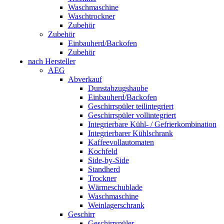
Waschmaschine
Waschtrockner
Zubehör
Zubehör
Einbauherd/Backofen
Zubehör
nach Hersteller
AEG
Abverkauf
Dunstabzugshaube
Einbauherd/Backofen
Geschirrspüler teilintegriert
Geschirrspüler vollintegriert
Integrierbare Kühl- / Gefrierkombination
Integrierbarer Kühlschrank
Kaffeevollautomaten
Kochfeld
Side-by-Side
Standherd
Trockner
Wärmeschublade
Waschmaschine
Weinlagerschrank
Geschirr
Geschirrspüler