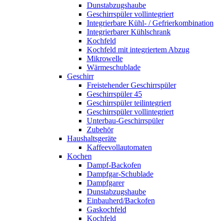
Dunstabzugshaube
Geschirrspüler vollintegriert
Integrierbare Kühl- / Gefrierkombination
Integrierbarer Kühlschrank
Kochfeld
Kochfeld mit integriertem Abzug
Mikrowelle
Wärmeschublade
Geschirr
Freistehender Geschirrspüler
Geschirrspüler 45
Geschirrspüler teilintegriert
Geschirrspüler vollintegriert
Unterbau-Geschirrspüler
Zubehör
Haushaltsgeräte
Kaffeevollautomaten
Kochen
Dampf-Backofen
Dampfgar-Schublade
Dampfgarer
Dunstabzugshaube
Einbauherd/Backofen
Gaskochfeld
Kochfeld