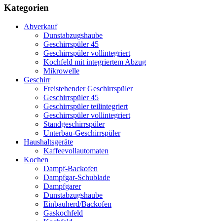
Kategorien
Abverkauf
Dunstabzugshaube
Geschirrspüler 45
Geschirrspüler vollintegriert
Kochfeld mit integriertem Abzug
Mikrowelle
Geschirr
Freistehender Geschirrspüler
Geschirrspüler 45
Geschirrspüler teilintegriert
Geschirrspüler vollintegriert
Standgeschirrspüler
Unterbau-Geschirrspüler
Haushaltsgeräte
Kaffeevollautomaten
Kochen
Dampf-Backofen
Dampfgar-Schublade
Dampfgarer
Dunstabzugshaube
Einbauherd/Backofen
Gaskochfeld