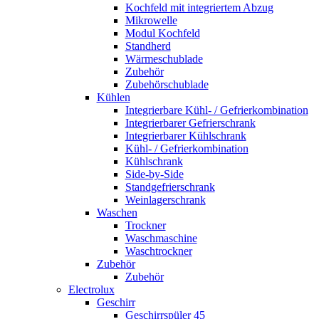
Kochfeld mit integriertem Abzug
Mikrowelle
Modul Kochfeld
Standherd
Wärmeschublade
Zubehör
Zubehörschublade
Kühlen
Integrierbare Kühl- / Gefrierkombination
Integrierbarer Gefrierschrank
Integrierbarer Kühlschrank
Kühl- / Gefrierkombination
Kühlschrank
Side-by-Side
Standgefrierschrank
Weinlagerschrank
Waschen
Trockner
Waschmaschine
Waschtrockner
Zubehör
Zubehör
Electrolux
Geschirr
Geschirrspüler 45