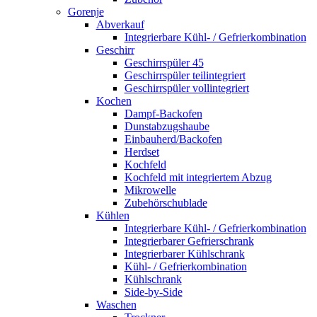
Gorenje
Abverkauf
Integrierbare Kühl- / Gefrierkombination
Geschirr
Geschirrspüler 45
Geschirrspüler teilintegriert
Geschirrspüler vollintegriert
Kochen
Dampf-Backofen
Dunstabzugshaube
Einbauherd/Backofen
Herdset
Kochfeld
Kochfeld mit integriertem Abzug
Mikrowelle
Zubehörschublade
Kühlen
Integrierbare Kühl- / Gefrierkombination
Integrierbarer Gefrierschrank
Integrierbarer Kühlschrank
Kühl- / Gefrierkombination
Kühlschrank
Side-by-Side
Waschen