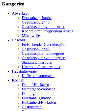
Kategorien
Abverkauf
Dunstabzugshaube
Geschirrspüler 45
Geschirrspüler vollintegriert
Kochfeld mit integriertem Abzug
Mikrowelle
Geschirr
Freistehender Geschirrspüler
Geschirrspüler 45
Geschirrspüler teilintegriert
Geschirrspüler vollintegriert
Standgeschirrspüler
Unterbau-Geschirrspüler
Haushaltsgeräte
Kaffeevollautomaten
Kochen
Dampf-Backofen
Dampfgar-Schublade
Dampfgarer
Dunstabzugshaube
Einbauherd/Backofen
Gaskochfeld