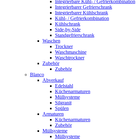
Integrierbare Kühl- / Gefrierkombination
Integrierbarer Gefrierschrank
Integrierbarer Kühlschrank
Kühl- / Gefrierkombination
Kühlschrank
Side-by-Side
Standgefrierschrank
Waschen
Trockner
Waschmaschine
Waschtrockner
Zubehör
Zubehör
Blanco
Abverkauf
Edelstahl
Küchenarmaturen
Müllsysteme
Silgranit
Spülen
Armaturen
Küchenarmaturen
Zubehör
Müllsysteme
Müllsysteme