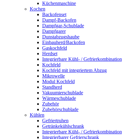
Küchenmaschine
Kochen
Backofenset
Dampf-Backofen
Dampfgar-Schublade
Dampfgarer
Dunstabzugshaube
Einbauherd/Backofen
Gaskochfeld
Herdset
Integrierbare Kühl- / Gefrierkombination
Kochfeld
Kochfeld mit integriertem Abzug
Mikrowelle
Modul Kochfeld
Standherd
Vakuumierschublade
Wärmeschublade
Zubehör
Zubehörschublade
Kühlen
Gefriertruhen
Getränkekühlschrank
Integrierbare Kühl- / Gefrierkombination
Integrierbarer Gefrierschrank