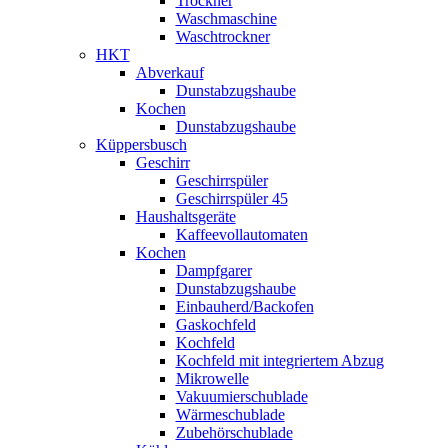
Trockner
Waschmaschine
Waschtrockner
HKT
Abverkauf
Dunstabzugshaube
Kochen
Dunstabzugshaube
Küppersbusch
Geschirr
Geschirrspüler
Geschirrspüler 45
Haushaltsgeräte
Kaffeevollautomaten
Kochen
Dampfgarer
Dunstabzugshaube
Einbauherd/Backofen
Gaskochfeld
Kochfeld
Kochfeld mit integriertem Abzug
Mikrowelle
Vakuumierschublade
Wärmeschublade
Zubehörschublade