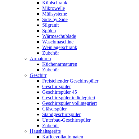
Kühlschrank
Mikrowelle
Müllsysteme
Side-by-Side
Silgranit
Spülen
Wärmeschublade
Waschmaschine
Weinlagerschrank
Zubehör
Armaturen
Küchenarmaturen
Zubehör
Geschirr
Freistehender Geschirrspüler
Geschirrspüler
Geschirrspüler 45
Geschirrspüler teilintegriert
Geschirrspüler vollintegriert
Gläserspüler
Standgeschirrspüler
Unterbau-Geschirrspüler
Zubehör
Haushaltsgeräte
Kaffeevollautomaten