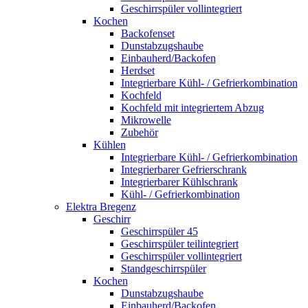
Geschirrspüler vollintegriert
Kochen
Backofenset
Dunstabzugshaube
Einbauherd/Backofen
Herdset
Integrierbare Kühl- / Gefrierkombination
Kochfeld
Kochfeld mit integriertem Abzug
Mikrowelle
Zubehör
Kühlen
Integrierbare Kühl- / Gefrierkombination
Integrierbarer Gefrierschrank
Integrierbarer Kühlschrank
Kühl- / Gefrierkombination
Elektra Bregenz
Geschirr
Geschirrspüler 45
Geschirrspüler teilintegriert
Geschirrspüler vollintegriert
Standgeschirrspüler
Kochen
Dunstabzugshaube
Einbauherd/Backofen