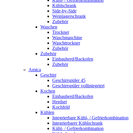
Kühl- / Gefrierkombination
Kühlschrank
Side-by-Side
Weinlagerschrank
Zubehör
Waschen
Trockner
Waschmaschine
Waschtrockner
Zubehör
Zubehör
Einbauherd/Backofen
Zubehör
Amica
Geschirr
Geschirrspüler 45
Geschirrspüler vollintegriert
Kochen
Einbauherd/Backofen
Herdset
Kochfeld
Kühlen
Integrierbare Kühl- / Gefrierkombination
Integrierbarer Kühlschrank
Kühl- / Gefrierkombination