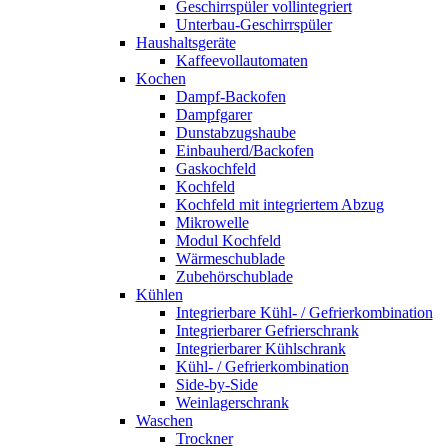
Geschirrspüler vollintegriert
Unterbau-Geschirrspüler
Haushaltsgeräte
Kaffeevollautomaten
Kochen
Dampf-Backofen
Dampfgarer
Dunstabzugshaube
Einbauherd/Backofen
Gaskochfeld
Kochfeld
Kochfeld mit integriertem Abzug
Mikrowelle
Modul Kochfeld
Wärmeschublade
Zubehörschublade
Kühlen
Integrierbare Kühl- / Gefrierkombination
Integrierbarer Gefrierschrank
Integrierbarer Kühlschrank
Kühl- / Gefrierkombination
Side-by-Side
Weinlagerschrank
Waschen
Trockner