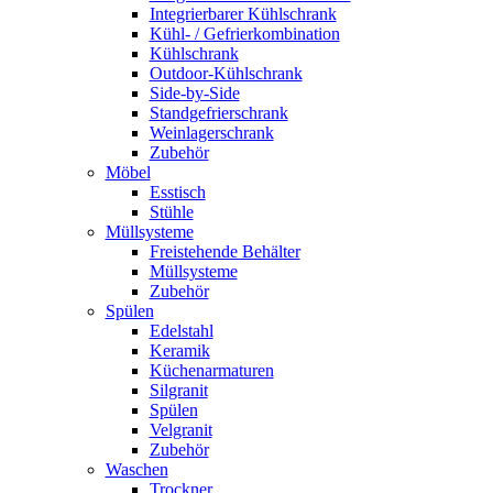
Integrierbarer Kühlschrank
Kühl- / Gefrierkombination
Kühlschrank
Outdoor-Kühlschrank
Side-by-Side
Standgefrierschrank
Weinlagerschrank
Zubehör
Möbel
Esstisch
Stühle
Müllsysteme
Freistehende Behälter
Müllsysteme
Zubehör
Spülen
Edelstahl
Keramik
Küchenarmaturen
Silgranit
Spülen
Velgranit
Zubehör
Waschen
Trockner