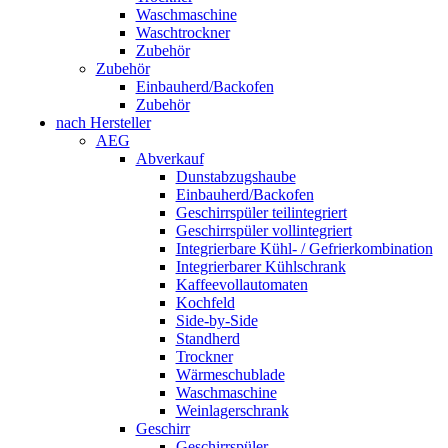
Waschmaschine
Waschtrockner
Zubehör
Zubehör
Einbauherd/Backofen
Zubehör
nach Hersteller
AEG
Abverkauf
Dunstabzugshaube
Einbauherd/Backofen
Geschirrspüler teilintegriert
Geschirrspüler vollintegriert
Integrierbare Kühl- / Gefrierkombination
Integrierbarer Kühlschrank
Kaffeevollautomaten
Kochfeld
Side-by-Side
Standherd
Trockner
Wärmeschublade
Waschmaschine
Weinlagerschrank
Geschirr
Geschirrspüler