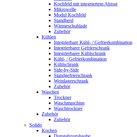
Kochfeld mit integriertem Abzug
Mikrowelle
Modul Kochfeld
Standherd
Wärmeschublade
Zubehör
Kühlen
Integrierbare Kühl- / Gefrierkombination
Integrierbarer Gefrierschrank
Integrierbarer Kühlschrank
Kühl- / Gefrierkombination
Kühlschrank
Side-by-Side
Standgefrierschrank
Weinlagerschrank
Zubehör
Waschen
Trockner
Waschmaschine
Waschtrockner
Zubehör
Zubehör
Solido
Kochen
Dunstabzugshaube