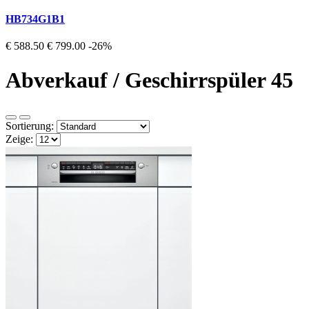
HB734G1B1
€ 588.50
€ 799.00
-26%
Abverkauf / Geschirrspüler 45
Sortierung:
Zeige: