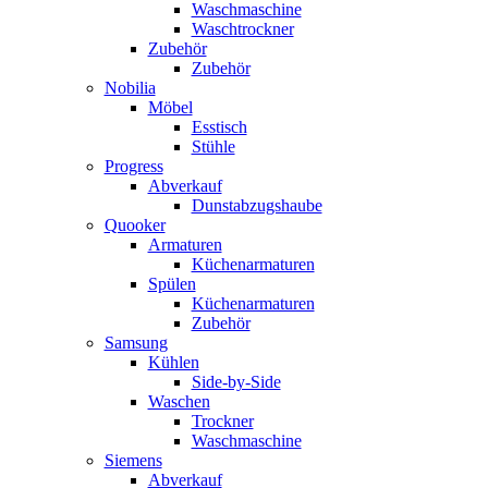
Waschmaschine
Waschtrockner
Zubehör
Zubehör
Nobilia
Möbel
Esstisch
Stühle
Progress
Abverkauf
Dunstabzugshaube
Quooker
Armaturen
Küchenarmaturen
Spülen
Küchenarmaturen
Zubehör
Samsung
Kühlen
Side-by-Side
Waschen
Trockner
Waschmaschine
Siemens
Abverkauf