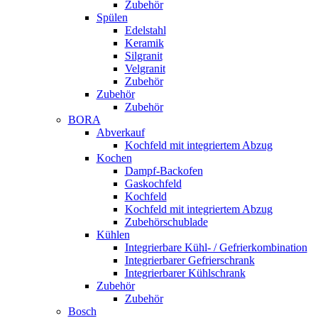
Zubehör
Spülen
Edelstahl
Keramik
Silgranit
Velgranit
Zubehör
Zubehör
Zubehör
BORA
Abverkauf
Kochfeld mit integriertem Abzug
Kochen
Dampf-Backofen
Gaskochfeld
Kochfeld
Kochfeld mit integriertem Abzug
Zubehörschublade
Kühlen
Integrierbare Kühl- / Gefrierkombination
Integrierbarer Gefrierschrank
Integrierbarer Kühlschrank
Zubehör
Zubehör
Bosch