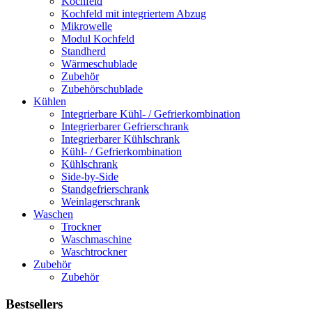
Kochfeld
Kochfeld mit integriertem Abzug
Mikrowelle
Modul Kochfeld
Standherd
Wärmeschublade
Zubehör
Zubehörschublade
Kühlen
Integrierbare Kühl- / Gefrierkombination
Integrierbarer Gefrierschrank
Integrierbarer Kühlschrank
Kühl- / Gefrierkombination
Kühlschrank
Side-by-Side
Standgefrierschrank
Weinlagerschrank
Waschen
Trockner
Waschmaschine
Waschtrockner
Zubehör
Zubehör
Bestsellers