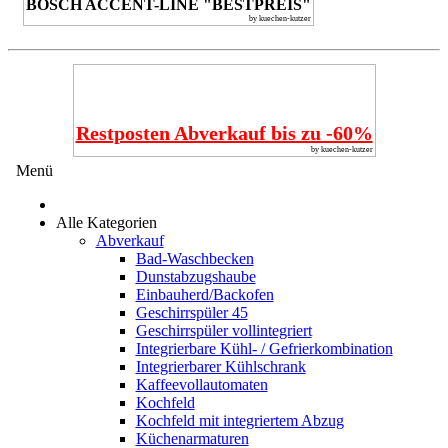
BOSCH ACCENT-LINE "BESTPREIS"
by kuechen-kutzer
Restposten Abverkauf bis zu -60%
by kuechen-kutzer
Menü
Alle Kategorien
Abverkauf
Bad-Waschbecken
Dunstabzugshaube
Einbauherd/Backofen
Geschirrspüler 45
Geschirrspüler vollintegriert
Integrierbare Kühl- / Gefrierkombination
Integrierbarer Kühlschrank
Kaffeevollautomaten
Kochfeld
Kochfeld mit integriertem Abzug
Küchenarmaturen