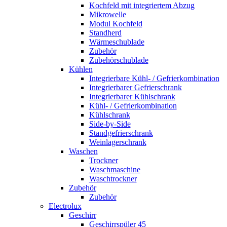
Kochfeld mit integriertem Abzug
Mikrowelle
Modul Kochfeld
Standherd
Wärmeschublade
Zubehör
Zubehörschublade
Kühlen
Integrierbare Kühl- / Gefrierkombination
Integrierbarer Gefrierschrank
Integrierbarer Kühlschrank
Kühl- / Gefrierkombination
Kühlschrank
Side-by-Side
Standgefrierschrank
Weinlagerschrank
Waschen
Trockner
Waschmaschine
Waschtrockner
Zubehör
Zubehör
Electrolux
Geschirr
Geschirrspüler 45