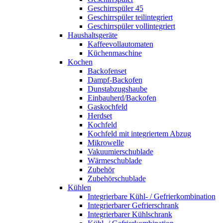
Geschirrspüler 45
Geschirrspüler teilintegriert
Geschirrspüler vollintegriert
Haushaltsgeräte
Kaffeevollautomaten
Küchenmaschine
Kochen
Backofenset
Dampf-Backofen
Dunstabzugshaube
Einbauherd/Backofen
Gaskochfeld
Herdset
Kochfeld
Kochfeld mit integriertem Abzug
Mikrowelle
Vakuumierschublade
Wärmeschublade
Zubehör
Zubehörschublade
Kühlen
Integrierbare Kühl- / Gefrierkombination
Integrierbarer Gefrierschrank
Integrierbarer Kühlschrank