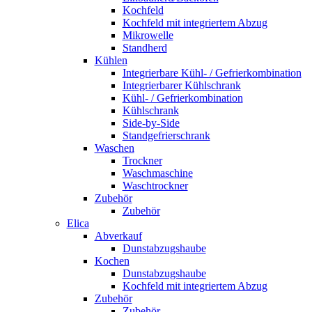
Kochfeld
Kochfeld mit integriertem Abzug
Mikrowelle
Standherd
Kühlen
Integrierbare Kühl- / Gefrierkombination
Integrierbarer Kühlschrank
Kühl- / Gefrierkombination
Kühlschrank
Side-by-Side
Standgefrierschrank
Waschen
Trockner
Waschmaschine
Waschtrockner
Zubehör
Zubehör
Elica
Abverkauf
Dunstabzugshaube
Kochen
Dunstabzugshaube
Kochfeld mit integriertem Abzug
Zubehör
Zubehör