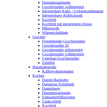
Dunstabzugshaube
Geschirrspüler vollintegriert
Integrierbare Kühl- / Gefrierkombination
Integrierbarer Kühlschrank
Kochfeld
Kochfeld mit integriertem Abzug
Mikrowelle
Wärmeschublade
Geschirr
Freistehender Geschirrspüler
Geschirrspüler 45
Geschirrspüler teilintegriert
Geschirrspüler vollintegriert
Unterbau-Geschirrspüler
Zubehör
Haushaltsgeräte
Kaffeevollautomaten
Kochen
Dampf-Backofen
Dampfgar-Schublade
Dampfgarer
Dunstabzugshaube
Einbauherd/Backofen
Gaskochfeld
Kochfeld