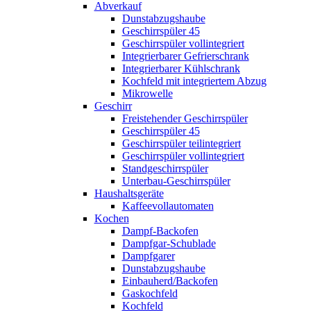
Abverkauf
Dunstabzugshaube
Geschirrspüler 45
Geschirrspüler vollintegriert
Integrierbarer Gefrierschrank
Integrierbarer Kühlschrank
Kochfeld mit integriertem Abzug
Mikrowelle
Geschirr
Freistehender Geschirrspüler
Geschirrspüler 45
Geschirrspüler teilintegriert
Geschirrspüler vollintegriert
Standgeschirrspüler
Unterbau-Geschirrspüler
Haushaltsgeräte
Kaffeevollautomaten
Kochen
Dampf-Backofen
Dampfgar-Schublade
Dampfgarer
Dunstabzugshaube
Einbauherd/Backofen
Gaskochfeld
Kochfeld