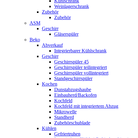
Kühlschrank
Weinlagerschrank
Zubehör
Zubehör
ASM
Geschirr
Gläserspüler
Beko
Abverkauf
Integrierbarer Kühlschrank
Geschirr
Geschirrspüler 45
Geschirrspüler teilintegriert
Geschirrspüler vollintegriert
Standgeschirrspüler
Kochen
Dunstabzugshaube
Einbauherd/Backofen
Kochfeld
Kochfeld mit integriertem Abzug
Mikrowelle
Standherd
Zubehörschublade
Kühlen
Gefriertruhen