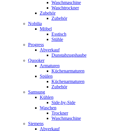
Waschmaschine
Waschtrockner
Zubehör
Zubehör
Nobilia
Möbel
Esstisch
Stühle
Progress
Abverkauf
Dunstabzugshaube
Quooker
Armaturen
Küchenarmaturen
Spülen
Küchenarmaturen
Zubehör
Samsung
Kühlen
Side-by-Side
Waschen
Trockner
Waschmaschine
Siemens
Abverkauf