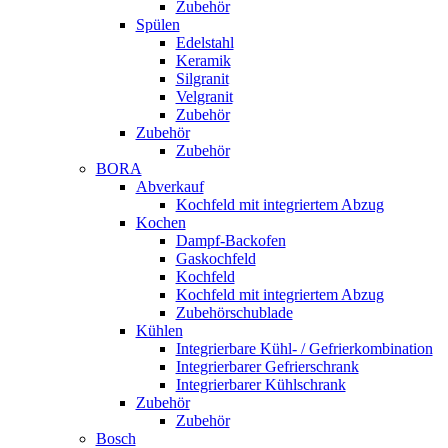
Zubehör
Spülen
Edelstahl
Keramik
Silgranit
Velgranit
Zubehör
Zubehör
Zubehör
BORA
Abverkauf
Kochfeld mit integriertem Abzug
Kochen
Dampf-Backofen
Gaskochfeld
Kochfeld
Kochfeld mit integriertem Abzug
Zubehörschublade
Kühlen
Integrierbare Kühl- / Gefrierkombination
Integrierbarer Gefrierschrank
Integrierbarer Kühlschrank
Zubehör
Zubehör
Bosch