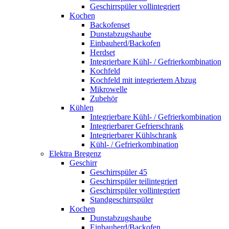
Geschirrspüler vollintegriert
Kochen
Backofenset
Dunstabzugshaube
Einbauherd/Backofen
Herdset
Integrierbare Kühl- / Gefrierkombination
Kochfeld
Kochfeld mit integriertem Abzug
Mikrowelle
Zubehör
Kühlen
Integrierbare Kühl- / Gefrierkombination
Integrierbarer Gefrierschrank
Integrierbarer Kühlschrank
Kühl- / Gefrierkombination
Elektra Bregenz
Geschirr
Geschirrspüler 45
Geschirrspüler teilintegriert
Geschirrspüler vollintegriert
Standgeschirrspüler
Kochen
Dunstabzugshaube
Einbauherd/Backofen