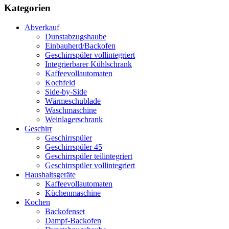
Kategorien
Abverkauf
Dunstabzugshaube
Einbauherd/Backofen
Geschirrspüler vollintegriert
Integrierbarer Kühlschrank
Kaffeevollautomaten
Kochfeld
Side-by-Side
Wärmeschublade
Waschmaschine
Weinlagerschrank
Geschirr
Geschirrspüler
Geschirrspüler 45
Geschirrspüler teilintegriert
Geschirrspüler vollintegriert
Haushaltsgeräte
Kaffeevollautomaten
Küchenmaschine
Kochen
Backofenset
Dampf-Backofen