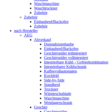
Waschmaschine
Waschtrockner
Zubehör
Zubehör
Einbauherd/Backofen
Zubehör
nach Hersteller
AEG
Abverkauf
Dunstabzugshaube
Einbauherd/Backofen
Geschirrspüler teilintegriert
Geschirrspüler vollintegriert
Integrierbare Kühl- / Gefrierkombination
Integrierbarer Kühlschrank
Kaffeevollautomaten
Kochfeld
Side-by-Side
Standherd
Trockner
Wärmeschublade
Waschmaschine
Weinlagerschrank
Geschirr
Geschirrspüler