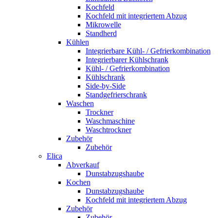
Kochfeld
Kochfeld mit integriertem Abzug
Mikrowelle
Standherd
Kühlen
Integrierbare Kühl- / Gefrierkombination
Integrierbarer Kühlschrank
Kühl- / Gefrierkombination
Kühlschrank
Side-by-Side
Standgefrierschrank
Waschen
Trockner
Waschmaschine
Waschtrockner
Zubehör
Zubehör
Elica
Abverkauf
Dunstabzugshaube
Kochen
Dunstabzugshaube
Kochfeld mit integriertem Abzug
Zubehör
Zubehör