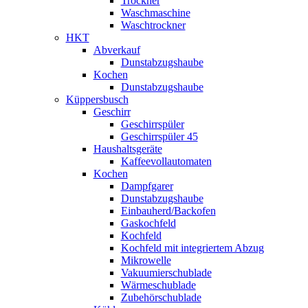
Trockner
Waschmaschine
Waschtrockner
HKT
Abverkauf
Dunstabzugshaube
Kochen
Dunstabzugshaube
Küppersbusch
Geschirr
Geschirrspüler
Geschirrspüler 45
Haushaltsgeräte
Kaffeevollautomaten
Kochen
Dampfgarer
Dunstabzugshaube
Einbauherd/Backofen
Gaskochfeld
Kochfeld
Kochfeld mit integriertem Abzug
Mikrowelle
Vakuumierschublade
Wärmeschublade
Zubehörschublade