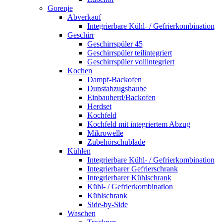
Gorenje
Abverkauf
Integrierbare Kühl- / Gefrierkombination
Geschirr
Geschirrspüler 45
Geschirrspüler teilintegriert
Geschirrspüler vollintegriert
Kochen
Dampf-Backofen
Dunstabzugshaube
Einbauherd/Backofen
Herdset
Kochfeld
Kochfeld mit integriertem Abzug
Mikrowelle
Zubehörschublade
Kühlen
Integrierbare Kühl- / Gefrierkombination
Integrierbarer Gefrierschrank
Integrierbarer Kühlschrank
Kühl- / Gefrierkombination
Kühlschrank
Side-by-Side
Waschen