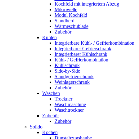
Kochfeld mit integriertem Abzug
Mikrowelle
Modul Kochfeld
Standherd
Wärmeschublade
Zubehör
Kühlen
Integrierbare Kühl- / Gefrierkombination
Integrierbarer Gefrierschrank
Integrierbarer Kühlschrank
Kühl- / Gefrierkombination
Kühlschrank
Side-by-Side
Standgefrierschrank
Weinlagerschrank
Zubehör
Waschen
Trockner
Waschmaschine
Waschtrockner
Zubehör
Zubehör
Solido
Kochen
Dunstabzugshaube