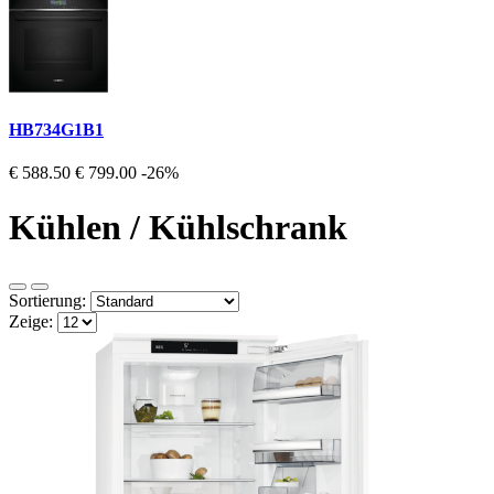
HB734G1B1
€ 588.50
€ 799.00
-26%
Kühlen / Kühlschrank
Sortierung:
Zeige: