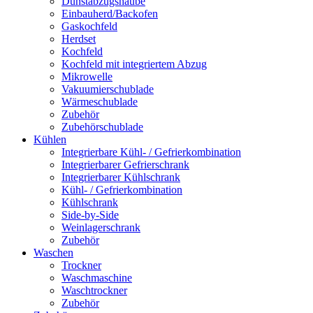
Dunstabzugshaube
Einbauherd/Backofen
Gaskochfeld
Herdset
Kochfeld
Kochfeld mit integriertem Abzug
Mikrowelle
Vakuumierschublade
Wärmeschublade
Zubehör
Zubehörschublade
Kühlen
Integrierbare Kühl- / Gefrierkombination
Integrierbarer Gefrierschrank
Integrierbarer Kühlschrank
Kühl- / Gefrierkombination
Kühlschrank
Side-by-Side
Weinlagerschrank
Zubehör
Waschen
Trockner
Waschmaschine
Waschtrockner
Zubehör