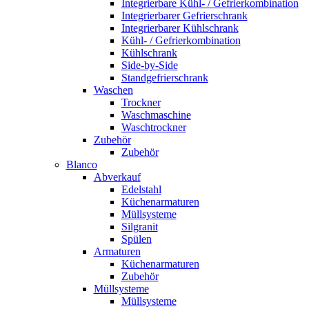
Integrierbare Kühl- / Gefrierkombination
Integrierbarer Gefrierschrank
Integrierbarer Kühlschrank
Kühl- / Gefrierkombination
Kühlschrank
Side-by-Side
Standgefrierschrank
Waschen
Trockner
Waschmaschine
Waschtrockner
Zubehör
Zubehör
Blanco
Abverkauf
Edelstahl
Küchenarmaturen
Müllsysteme
Silgranit
Spülen
Armaturen
Küchenarmaturen
Zubehör
Müllsysteme
Müllsysteme