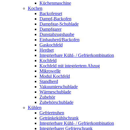
Küchenmaschine
Kochen
Backofenset
Dampf-Backofen
Dampfgar-Schublade
Dampfgarer
Dunstabzugshaube
Einbauherd/Backofen
Gaskochfeld
Herdset
Integrierbare Kühl- / Gefrierkombination
Kochfeld
Kochfeld mit integriertem Abzug
Mikrowelle
Modul Kochfeld
Standherd
Vakuumierschublade
Wärmeschublade
Zubehör
Zubehörschublade
Kühlen
Gefriertruhen
Getränkekühlschrank
Integrierbare Kühl- / Gefrierkombination
Integrierbarer Gefrierschrank