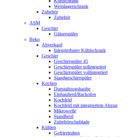
Kühlschrank
Weinlagerschrank
Zubehör
Zubehör
ASM
Geschirr
Gläserspüler
Beko
Abverkauf
Integrierbarer Kühlschrank
Geschirr
Geschirrspüler 45
Geschirrspüler teilintegriert
Geschirrspüler vollintegriert
Standgeschirrspüler
Kochen
Dunstabzugshaube
Einbauherd/Backofen
Kochfeld
Kochfeld mit integriertem Abzug
Mikrowelle
Standherd
Zubehörschublade
Kühlen
Gefriertruhen