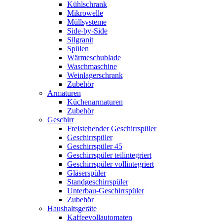
Kühlschrank
Mikrowelle
Müllsysteme
Side-by-Side
Silgranit
Spülen
Wärmeschublade
Waschmaschine
Weinlagerschrank
Zubehör
Armaturen
Küchenarmaturen
Zubehör
Geschirr
Freistehender Geschirrspüler
Geschirrspüler
Geschirrspüler 45
Geschirrspüler teilintegriert
Geschirrspüler vollintegriert
Gläserspüler
Standgeschirrspüler
Unterbau-Geschirrspüler
Zubehör
Haushaltsgeräte
Kaffeevollautomaten