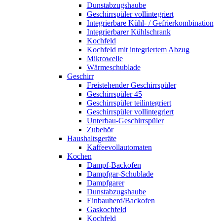
Dunstabzugshaube
Geschirrspüler vollintegriert
Integrierbare Kühl- / Gefrierkombination
Integrierbarer Kühlschrank
Kochfeld
Kochfeld mit integriertem Abzug
Mikrowelle
Wärmeschublade
Geschirr
Freistehender Geschirrspüler
Geschirrspüler 45
Geschirrspüler teilintegriert
Geschirrspüler vollintegriert
Unterbau-Geschirrspüler
Zubehör
Haushaltsgeräte
Kaffeevollautomaten
Kochen
Dampf-Backofen
Dampfgar-Schublade
Dampfgarer
Dunstabzugshaube
Einbauherd/Backofen
Gaskochfeld
Kochfeld