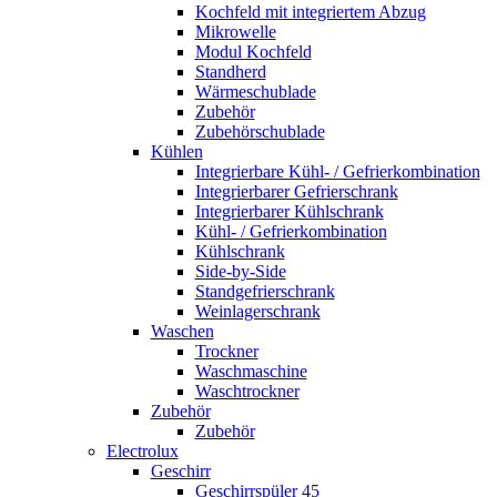
Kochfeld mit integriertem Abzug
Mikrowelle
Modul Kochfeld
Standherd
Wärmeschublade
Zubehör
Zubehörschublade
Kühlen
Integrierbare Kühl- / Gefrierkombination
Integrierbarer Gefrierschrank
Integrierbarer Kühlschrank
Kühl- / Gefrierkombination
Kühlschrank
Side-by-Side
Standgefrierschrank
Weinlagerschrank
Waschen
Trockner
Waschmaschine
Waschtrockner
Zubehör
Zubehör
Electrolux
Geschirr
Geschirrspüler 45