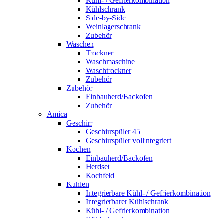
Kühl- / Gefrierkombination
Kühlschrank
Side-by-Side
Weinlagerschrank
Zubehör
Waschen
Trockner
Waschmaschine
Waschtrockner
Zubehör
Zubehör
Einbauherd/Backofen
Zubehör
Amica
Geschirr
Geschirrspüler 45
Geschirrspüler vollintegriert
Kochen
Einbauherd/Backofen
Herdset
Kochfeld
Kühlen
Integrierbare Kühl- / Gefrierkombination
Integrierbarer Kühlschrank
Kühl- / Gefrierkombination