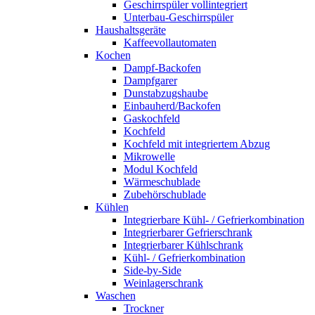
Geschirrspüler vollintegriert
Unterbau-Geschirrspüler
Haushaltsgeräte
Kaffeevollautomaten
Kochen
Dampf-Backofen
Dampfgarer
Dunstabzugshaube
Einbauherd/Backofen
Gaskochfeld
Kochfeld
Kochfeld mit integriertem Abzug
Mikrowelle
Modul Kochfeld
Wärmeschublade
Zubehörschublade
Kühlen
Integrierbare Kühl- / Gefrierkombination
Integrierbarer Gefrierschrank
Integrierbarer Kühlschrank
Kühl- / Gefrierkombination
Side-by-Side
Weinlagerschrank
Waschen
Trockner