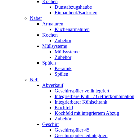
Kochen
Dunstabzugshaube
Einbauherd/Backofen
Naber
Armaturen
Küchenarmaturen
Kochen
Zubehör
Müllsysteme
Müllsysteme
Zubehör
Spülen
Keramik
Spülen
Neff
Abverkauf
Geschirrspüler vollintegriert
Integrierbare Kühl- / Gefrierkombination
Integrierbarer Kühlschrank
Kochfeld
Kochfeld mit integriertem Abzug
Zubehör
Geschirr
Geschirrspüler 45
Geschirrspüler teilintegriert