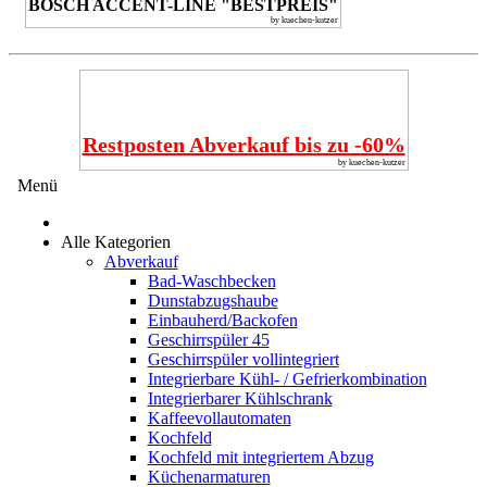
BOSCH ACCENT-LINE "BESTPREIS"
by kuechen-kutzer
Restposten Abverkauf bis zu -60%
by kuechen-kutzer
Menü
Alle Kategorien
Abverkauf
Bad-Waschbecken
Dunstabzugshaube
Einbauherd/Backofen
Geschirrspüler 45
Geschirrspüler vollintegriert
Integrierbare Kühl- / Gefrierkombination
Integrierbarer Kühlschrank
Kaffeevollautomaten
Kochfeld
Kochfeld mit integriertem Abzug
Küchenarmaturen