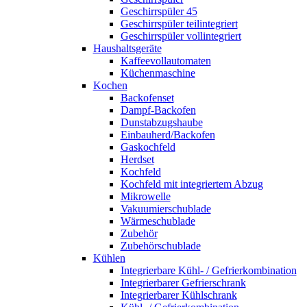
Geschirrspüler 45
Geschirrspüler teilintegriert
Geschirrspüler vollintegriert
Haushaltsgeräte
Kaffeevollautomaten
Küchenmaschine
Kochen
Backofenset
Dampf-Backofen
Dunstabzugshaube
Einbauherd/Backofen
Gaskochfeld
Herdset
Kochfeld
Kochfeld mit integriertem Abzug
Mikrowelle
Vakuumierschublade
Wärmeschublade
Zubehör
Zubehörschublade
Kühlen
Integrierbare Kühl- / Gefrierkombination
Integrierbarer Gefrierschrank
Integrierbarer Kühlschrank