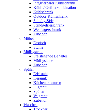
Integrierbarer Kühlschrank
Kühl- / Gefrierkombination
Kühlschrank
Outdoor-Kühlschrank
Side-by-Side
Standgefrierschrank
Weinlagerschrank
Zubehör
Möbel
Esstisch
Stühle
Müllsysteme
Freistehende Behälter
Müllsysteme
Zubehör
Spülen
Edelstahl
Keramik
Küchenarmaturen
Silgranit
Spülen
Velgranit
Zubehör
Waschen
Trockner