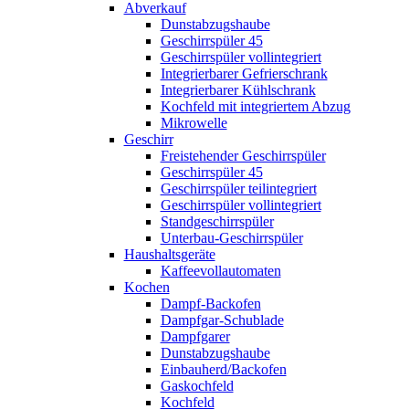
Abverkauf
Dunstabzugshaube
Geschirrspüler 45
Geschirrspüler vollintegriert
Integrierbarer Gefrierschrank
Integrierbarer Kühlschrank
Kochfeld mit integriertem Abzug
Mikrowelle
Geschirr
Freistehender Geschirrspüler
Geschirrspüler 45
Geschirrspüler teilintegriert
Geschirrspüler vollintegriert
Standgeschirrspüler
Unterbau-Geschirrspüler
Haushaltsgeräte
Kaffeevollautomaten
Kochen
Dampf-Backofen
Dampfgar-Schublade
Dampfgarer
Dunstabzugshaube
Einbauherd/Backofen
Gaskochfeld
Kochfeld