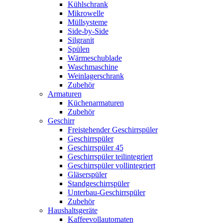
Kühlschrank
Mikrowelle
Müllsysteme
Side-by-Side
Silgranit
Spülen
Wärmeschublade
Waschmaschine
Weinlagerschrank
Zubehör
Armaturen
Küchenarmaturen
Zubehör
Geschirr
Freistehender Geschirrspüler
Geschirrspüler
Geschirrspüler 45
Geschirrspüler teilintegriert
Geschirrspüler vollintegriert
Gläserspüler
Standgeschirrspüler
Unterbau-Geschirrspüler
Zubehör
Haushaltsgeräte
Kaffeevollautomaten