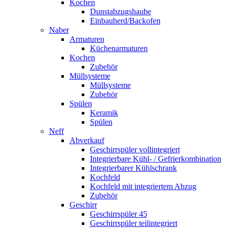
Kochen
Dunstabzugshaube
Einbauherd/Backofen
Naber
Armaturen
Küchenarmaturen
Kochen
Zubehör
Müllsysteme
Müllsysteme
Zubehör
Spülen
Keramik
Spülen
Neff
Abverkauf
Geschirrspüler vollintegriert
Integrierbare Kühl- / Gefrierkombination
Integrierbarer Kühlschrank
Kochfeld
Kochfeld mit integriertem Abzug
Zubehör
Geschirr
Geschirrspüler 45
Geschirrspüler teilintegriert