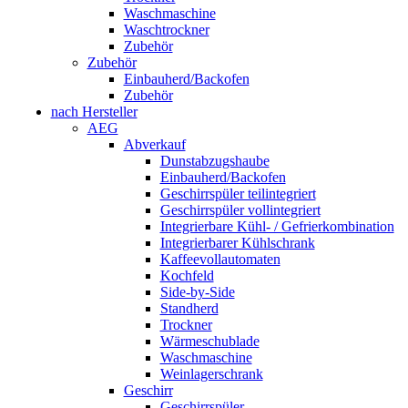
Waschmaschine
Waschtrockner
Zubehör
Zubehör
Einbauherd/Backofen
Zubehör
nach Hersteller
AEG
Abverkauf
Dunstabzugshaube
Einbauherd/Backofen
Geschirrspüler teilintegriert
Geschirrspüler vollintegriert
Integrierbare Kühl- / Gefrierkombination
Integrierbarer Kühlschrank
Kaffeevollautomaten
Kochfeld
Side-by-Side
Standherd
Trockner
Wärmeschublade
Waschmaschine
Weinlagerschrank
Geschirr
Geschirrspüler