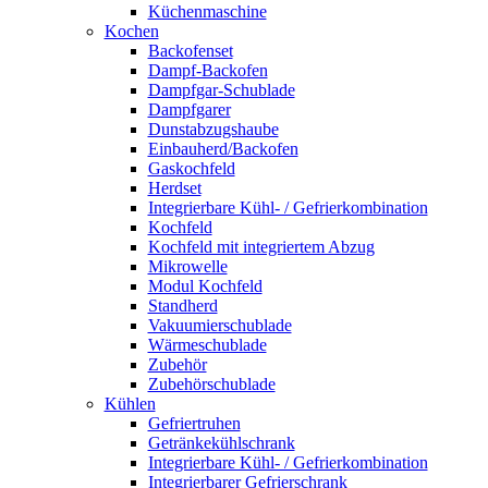
Küchenmaschine
Kochen
Backofenset
Dampf-Backofen
Dampfgar-Schublade
Dampfgarer
Dunstabzugshaube
Einbauherd/Backofen
Gaskochfeld
Herdset
Integrierbare Kühl- / Gefrierkombination
Kochfeld
Kochfeld mit integriertem Abzug
Mikrowelle
Modul Kochfeld
Standherd
Vakuumierschublade
Wärmeschublade
Zubehör
Zubehörschublade
Kühlen
Gefriertruhen
Getränkekühlschrank
Integrierbare Kühl- / Gefrierkombination
Integrierbarer Gefrierschrank