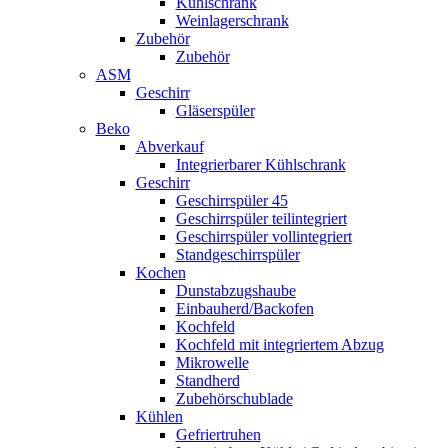
Kühlschrank
Weinlagerschrank
Zubehör
Zubehör
ASM
Geschirr
Gläserspüler
Beko
Abverkauf
Integrierbarer Kühlschrank
Geschirr
Geschirrspüler 45
Geschirrspüler teilintegriert
Geschirrspüler vollintegriert
Standgeschirrspüler
Kochen
Dunstabzugshaube
Einbauherd/Backofen
Kochfeld
Kochfeld mit integriertem Abzug
Mikrowelle
Standherd
Zubehörschublade
Kühlen
Gefriertruhen