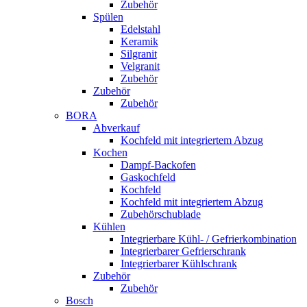
Zubehör
Spülen
Edelstahl
Keramik
Silgranit
Velgranit
Zubehör
Zubehör
Zubehör
BORA
Abverkauf
Kochfeld mit integriertem Abzug
Kochen
Dampf-Backofen
Gaskochfeld
Kochfeld
Kochfeld mit integriertem Abzug
Zubehörschublade
Kühlen
Integrierbare Kühl- / Gefrierkombination
Integrierbarer Gefrierschrank
Integrierbarer Kühlschrank
Zubehör
Zubehör
Bosch