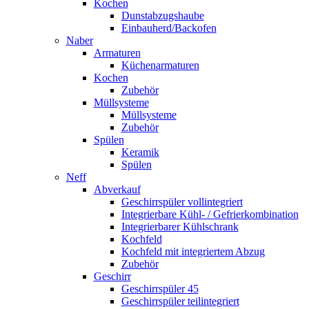
Kochen
Dunstabzugshaube
Einbauherd/Backofen
Naber
Armaturen
Küchenarmaturen
Kochen
Zubehör
Müllsysteme
Müllsysteme
Zubehör
Spülen
Keramik
Spülen
Neff
Abverkauf
Geschirrspüler vollintegriert
Integrierbare Kühl- / Gefrierkombination
Integrierbarer Kühlschrank
Kochfeld
Kochfeld mit integriertem Abzug
Zubehör
Geschirr
Geschirrspüler 45
Geschirrspüler teilintegriert