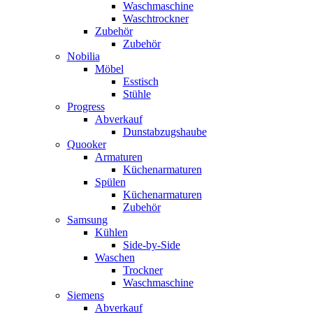
Waschmaschine
Waschtrockner
Zubehör
Zubehör
Nobilia
Möbel
Esstisch
Stühle
Progress
Abverkauf
Dunstabzugshaube
Quooker
Armaturen
Küchenarmaturen
Spülen
Küchenarmaturen
Zubehör
Samsung
Kühlen
Side-by-Side
Waschen
Trockner
Waschmaschine
Siemens
Abverkauf