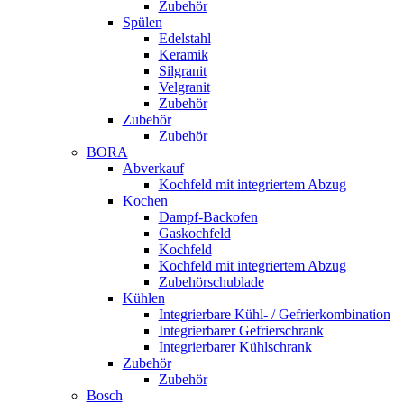
Zubehör
Spülen
Edelstahl
Keramik
Silgranit
Velgranit
Zubehör
Zubehör
Zubehör
BORA
Abverkauf
Kochfeld mit integriertem Abzug
Kochen
Dampf-Backofen
Gaskochfeld
Kochfeld
Kochfeld mit integriertem Abzug
Zubehörschublade
Kühlen
Integrierbare Kühl- / Gefrierkombination
Integrierbarer Gefrierschrank
Integrierbarer Kühlschrank
Zubehör
Zubehör
Bosch