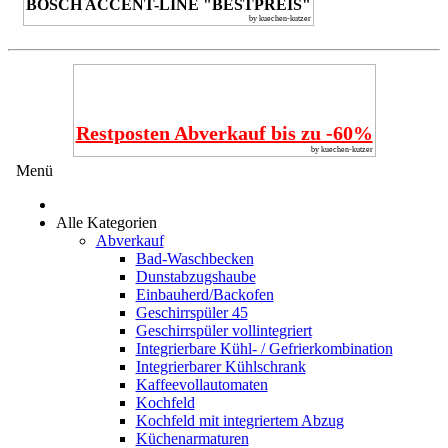
BOSCH ACCENT-LINE "BESTPREIS"
by kuechen-kutzer
Restposten Abverkauf bis zu -60%
by kuechen-kutzer
Menü
Alle Kategorien
Abverkauf
Bad-Waschbecken
Dunstabzugshaube
Einbauherd/Backofen
Geschirrspüler 45
Geschirrspüler vollintegriert
Integrierbare Kühl- / Gefrierkombination
Integrierbarer Kühlschrank
Kaffeevollautomaten
Kochfeld
Kochfeld mit integriertem Abzug
Küchenarmaturen