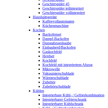
Geschirrspüler 45
Geschirrspüler teilintegriert
Geschirrspüler vollintegriert
Haushaltsgeräte
Kaffeevollautomaten
Küchenmaschine
Kochen
Backofenset
Dampf-Backofen
Dunstabzugshaube
Einbauherd/Backofen
Gaskochfeld
Herdset
Kochfeld
Kochfeld mit integriertem Abzug
Mikrowelle
Vakuumierschublade
Wärmeschublade
Zubehör
Zubehörschublade
Kühlen
Integrierbare Kühl- / Gefrierkombination
Integrierbarer Gefrierschrank
Integrierbarer Kühlschrank