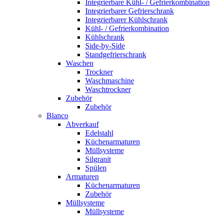
Integrierbare Kühl- / Gefrierkombination
Integrierbarer Gefrierschrank
Integrierbarer Kühlschrank
Kühl- / Gefrierkombination
Kühlschrank
Side-by-Side
Standgefrierschrank
Waschen
Trockner
Waschmaschine
Waschtrockner
Zubehör
Zubehör
Blanco
Abverkauf
Edelstahl
Küchenarmaturen
Müllsysteme
Silgranit
Spülen
Armaturen
Küchenarmaturen
Zubehör
Müllsysteme
Müllsysteme