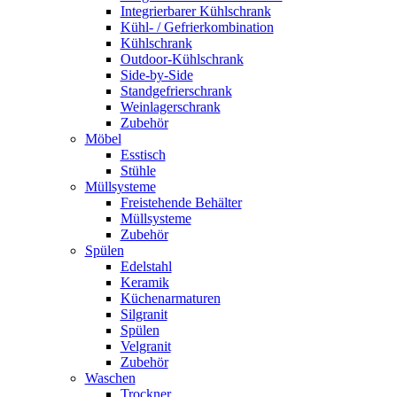
Integrierbarer Kühlschrank
Kühl- / Gefrierkombination
Kühlschrank
Outdoor-Kühlschrank
Side-by-Side
Standgefrierschrank
Weinlagerschrank
Zubehör
Möbel
Esstisch
Stühle
Müllsysteme
Freistehende Behälter
Müllsysteme
Zubehör
Spülen
Edelstahl
Keramik
Küchenarmaturen
Silgranit
Spülen
Velgranit
Zubehör
Waschen
Trockner