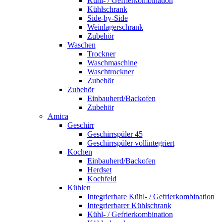
Kühl- / Gefrierkombination
Kühlschrank
Side-by-Side
Weinlagerschrank
Zubehör
Waschen
Trockner
Waschmaschine
Waschtrockner
Zubehör
Zubehör
Einbauherd/Backofen
Zubehör
Amica
Geschirr
Geschirrspüler 45
Geschirrspüler vollintegriert
Kochen
Einbauherd/Backofen
Herdset
Kochfeld
Kühlen
Integrierbare Kühl- / Gefrierkombination
Integrierbarer Kühlschrank
Kühl- / Gefrierkombination