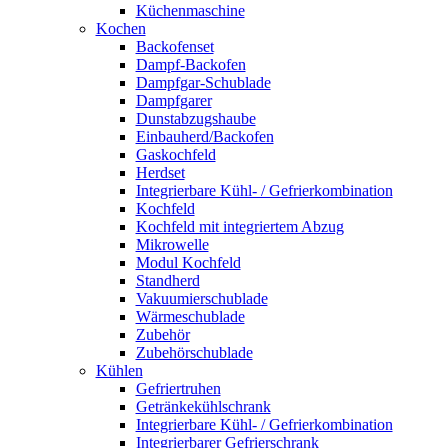
Küchenmaschine
Kochen
Backofenset
Dampf-Backofen
Dampfgar-Schublade
Dampfgarer
Dunstabzugshaube
Einbauherd/Backofen
Gaskochfeld
Herdset
Integrierbare Kühl- / Gefrierkombination
Kochfeld
Kochfeld mit integriertem Abzug
Mikrowelle
Modul Kochfeld
Standherd
Vakuumierschublade
Wärmeschublade
Zubehör
Zubehörschublade
Kühlen
Gefriertruhen
Getränkekühlschrank
Integrierbare Kühl- / Gefrierkombination
Integrierbarer Gefrierschrank