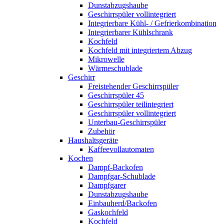
Dunstabzugshaube
Geschirrspüler vollintegriert
Integrierbare Kühl- / Gefrierkombination
Integrierbarer Kühlschrank
Kochfeld
Kochfeld mit integriertem Abzug
Mikrowelle
Wärmeschublade
Geschirr
Freistehender Geschirrspüler
Geschirrspüler 45
Geschirrspüler teilintegriert
Geschirrspüler vollintegriert
Unterbau-Geschirrspüler
Zubehör
Haushaltsgeräte
Kaffeevollautomaten
Kochen
Dampf-Backofen
Dampfgar-Schublade
Dampfgarer
Dunstabzugshaube
Einbauherd/Backofen
Gaskochfeld
Kochfeld