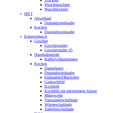
Trockner
Waschmaschine
Waschtrockner
HKT
Abverkauf
Dunstabzugshaube
Kochen
Dunstabzugshaube
Küppersbusch
Geschirr
Geschirrspüler
Geschirrspüler 45
Haushaltsgeräte
Kaffeevollautomaten
Kochen
Dampfgarer
Dunstabzugshaube
Einbauherd/Backofen
Gaskochfeld
Kochfeld
Kochfeld mit integriertem Abzug
Mikrowelle
Vakuumierschublade
Wärmeschublade
Zubehörschublade