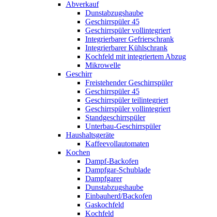
Abverkauf
Dunstabzugshaube
Geschirrspüler 45
Geschirrspüler vollintegriert
Integrierbarer Gefrierschrank
Integrierbarer Kühlschrank
Kochfeld mit integriertem Abzug
Mikrowelle
Geschirr
Freistehender Geschirrspüler
Geschirrspüler 45
Geschirrspüler teilintegriert
Geschirrspüler vollintegriert
Standgeschirrspüler
Unterbau-Geschirrspüler
Haushaltsgeräte
Kaffeevollautomaten
Kochen
Dampf-Backofen
Dampfgar-Schublade
Dampfgarer
Dunstabzugshaube
Einbauherd/Backofen
Gaskochfeld
Kochfeld