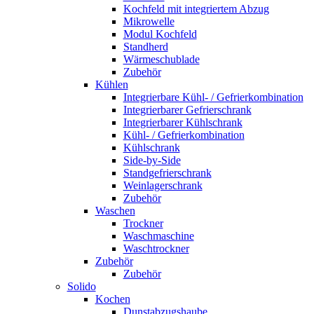
Kochfeld mit integriertem Abzug
Mikrowelle
Modul Kochfeld
Standherd
Wärmeschublade
Zubehör
Kühlen
Integrierbare Kühl- / Gefrierkombination
Integrierbarer Gefrierschrank
Integrierbarer Kühlschrank
Kühl- / Gefrierkombination
Kühlschrank
Side-by-Side
Standgefrierschrank
Weinlagerschrank
Zubehör
Waschen
Trockner
Waschmaschine
Waschtrockner
Zubehör
Zubehör
Solido
Kochen
Dunstabzugshaube