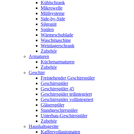
Kühlschrank
Mikrowelle
Müllsysteme
Side-by-Side
Silgranit
Spülen
Wärmeschublade
Waschmaschine
Weinlagerschrank
Zubehör
Armaturen
Küchenarmaturen
Zubehör
Geschirr
Freistehender Geschirrspüler
Geschirrspüler
Geschirrspüler 45
Geschirrspüler teilintegriert
Geschirrspüler vollintegriert
Gläserspüler
Standgeschirrspüler
Unterbau-Geschirrspüler
Zubehör
Haushaltsgeräte
Kaffeevollautomaten