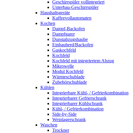
Geschirrspüler vollintegriert
Unterbau-Geschirrspüler
Haushaltsgeräte
Kaffeevollautomaten
Kochen
Dampf-Backofen
Dampfgarer
Dunstabzugshaube
Einbauherd/Backofen
Gaskochfeld
Kochfeld
Kochfeld mit integriertem Abzug
Mikrowelle
Modul Kochfeld
Wärmeschublade
Zubehörschublade
Kühlen
Integrierbare Kühl- / Gefrierkombination
Integrierbarer Gefrierschrank
Integrierbarer Kühlschrank
Kühl- / Gefrierkombination
Side-by-Side
Weinlagerschrank
Waschen
Trockner