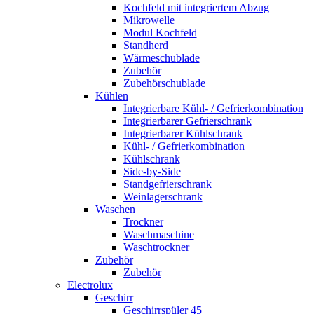
Kochfeld mit integriertem Abzug
Mikrowelle
Modul Kochfeld
Standherd
Wärmeschublade
Zubehör
Zubehörschublade
Kühlen
Integrierbare Kühl- / Gefrierkombination
Integrierbarer Gefrierschrank
Integrierbarer Kühlschrank
Kühl- / Gefrierkombination
Kühlschrank
Side-by-Side
Standgefrierschrank
Weinlagerschrank
Waschen
Trockner
Waschmaschine
Waschtrockner
Zubehör
Zubehör
Electrolux
Geschirr
Geschirrspüler 45