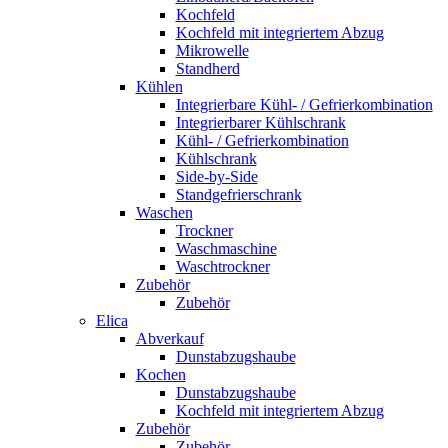
Kochfeld
Kochfeld mit integriertem Abzug
Mikrowelle
Standherd
Kühlen
Integrierbare Kühl- / Gefrierkombination
Integrierbarer Kühlschrank
Kühl- / Gefrierkombination
Kühlschrank
Side-by-Side
Standgefrierschrank
Waschen
Trockner
Waschmaschine
Waschtrockner
Zubehör
Zubehör
Elica
Abverkauf
Dunstabzugshaube
Kochen
Dunstabzugshaube
Kochfeld mit integriertem Abzug
Zubehör
Zubehör