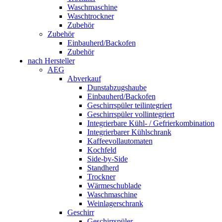
Waschmaschine
Waschtrockner
Zubehör
Zubehör
Einbauherd/Backofen
Zubehör
nach Hersteller
AEG
Abverkauf
Dunstabzugshaube
Einbauherd/Backofen
Geschirrspüler teilintegriert
Geschirrspüler vollintegriert
Integrierbare Kühl- / Gefrierkombination
Integrierbarer Kühlschrank
Kaffeevollautomaten
Kochfeld
Side-by-Side
Standherd
Trockner
Wärmeschublade
Waschmaschine
Weinlagerschrank
Geschirr
Geschirrspüler