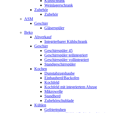
Kühlschrank
Weinlagerschrank
Zubehör
Zubehör
ASM
Geschirr
Gläserspüler
Beko
Abverkauf
Integrierbarer Kühlschrank
Geschirr
Geschirrspüler 45
Geschirrspüler teilintegriert
Geschirrspüler vollintegriert
Standgeschirrspüler
Kochen
Dunstabzugshaube
Einbauherd/Backofen
Kochfeld
Kochfeld mit integriertem Abzug
Mikrowelle
Standherd
Zubehörschublade
Kühlen
Gefriertruhen