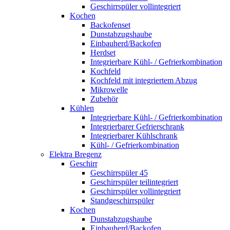
Geschirrspüler vollintegriert
Kochen
Backofenset
Dunstabzugshaube
Einbauherd/Backofen
Herdset
Integrierbare Kühl- / Gefrierkombination
Kochfeld
Kochfeld mit integriertem Abzug
Mikrowelle
Zubehör
Kühlen
Integrierbare Kühl- / Gefrierkombination
Integrierbarer Gefrierschrank
Integrierbarer Kühlschrank
Kühl- / Gefrierkombination
Elektra Bregenz
Geschirr
Geschirrspüler 45
Geschirrspüler teilintegriert
Geschirrspüler vollintegriert
Standgeschirrspüler
Kochen
Dunstabzugshaube
Einbauherd/Backofen