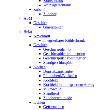
Kühlschrank
Weinlagerschrank
Zubehör
Zubehör
ASM
Geschirr
Gläserspüler
Beko
Abverkauf
Integrierbarer Kühlschrank
Geschirr
Geschirrspüler 45
Geschirrspüler teilintegriert
Geschirrspüler vollintegriert
Standgeschirrspüler
Kochen
Dunstabzugshaube
Einbauherd/Backofen
Kochfeld
Kochfeld mit integriertem Abzug
Mikrowelle
Standherd
Zubehörschublade
Kühlen
Gefriertruhen