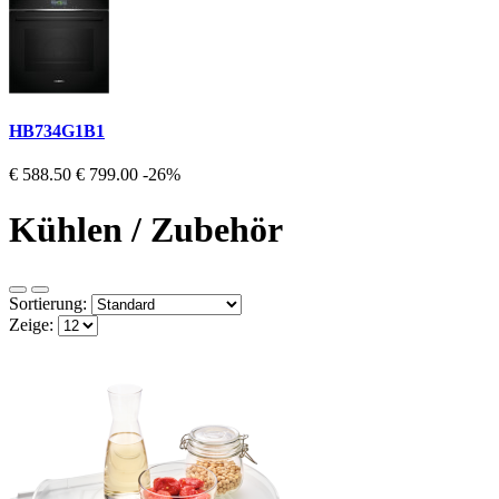
HB734G1B1
€ 588.50
€ 799.00
-26%
Kühlen / Zubehör
Sortierung:
Zeige: