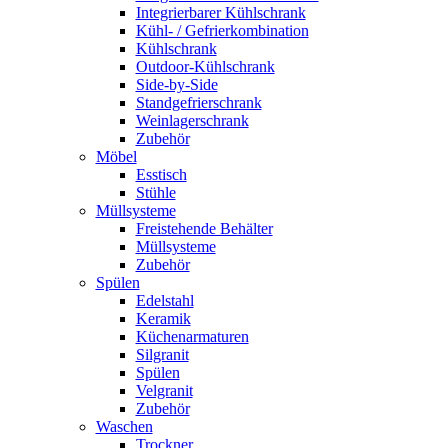
Integrierbarer Kühlschrank
Kühl- / Gefrierkombination
Kühlschrank
Outdoor-Kühlschrank
Side-by-Side
Standgefrierschrank
Weinlagerschrank
Zubehör
Möbel
Esstisch
Stühle
Müllsysteme
Freistehende Behälter
Müllsysteme
Zubehör
Spülen
Edelstahl
Keramik
Küchenarmaturen
Silgranit
Spülen
Velgranit
Zubehör
Waschen
Trockner