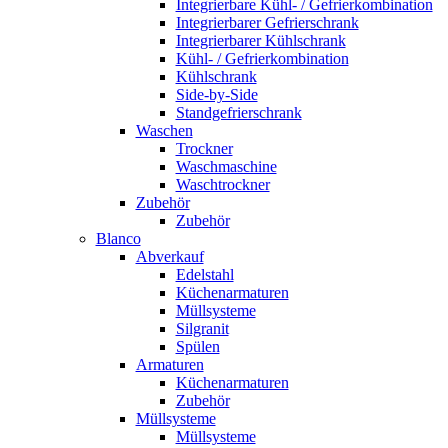
Integrierbare Kühl- / Gefrierkombination
Integrierbarer Gefrierschrank
Integrierbarer Kühlschrank
Kühl- / Gefrierkombination
Kühlschrank
Side-by-Side
Standgefrierschrank
Waschen
Trockner
Waschmaschine
Waschtrockner
Zubehör
Zubehör
Blanco
Abverkauf
Edelstahl
Küchenarmaturen
Müllsysteme
Silgranit
Spülen
Armaturen
Küchenarmaturen
Zubehör
Müllsysteme
Müllsysteme