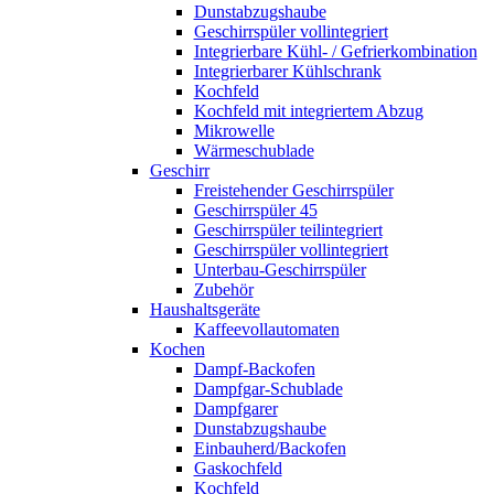
Dunstabzugshaube
Geschirrspüler vollintegriert
Integrierbare Kühl- / Gefrierkombination
Integrierbarer Kühlschrank
Kochfeld
Kochfeld mit integriertem Abzug
Mikrowelle
Wärmeschublade
Geschirr
Freistehender Geschirrspüler
Geschirrspüler 45
Geschirrspüler teilintegriert
Geschirrspüler vollintegriert
Unterbau-Geschirrspüler
Zubehör
Haushaltsgeräte
Kaffeevollautomaten
Kochen
Dampf-Backofen
Dampfgar-Schublade
Dampfgarer
Dunstabzugshaube
Einbauherd/Backofen
Gaskochfeld
Kochfeld