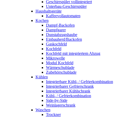
Geschirrspüler vollintegriert
Unterbau-Geschirrspüler
Haushaltsgeräte
Kaffeevollautomaten
Kochen
Dampf-Backofen
Dampfgarer
Dunstabzugshaube
Einbauherd/Backofen
Gaskochfeld
Kochfeld
Kochfeld mit integriertem Abzug
Mikrowelle
Modul Kochfeld
Wärmeschublade
Zubehörschublade
Kühlen
Integrierbare Kühl- / Gefrierkombination
Integrierbarer Gefrierschrank
Integrierbarer Kühlschrank
Kühl- / Gefrierkombination
Side-by-Side
Weinlagerschrank
Waschen
Trockner