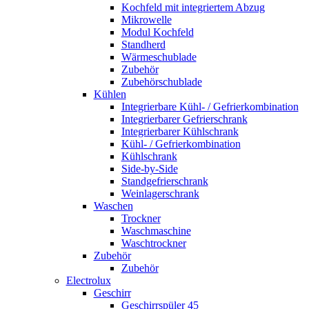
Kochfeld mit integriertem Abzug
Mikrowelle
Modul Kochfeld
Standherd
Wärmeschublade
Zubehör
Zubehörschublade
Kühlen
Integrierbare Kühl- / Gefrierkombination
Integrierbarer Gefrierschrank
Integrierbarer Kühlschrank
Kühl- / Gefrierkombination
Kühlschrank
Side-by-Side
Standgefrierschrank
Weinlagerschrank
Waschen
Trockner
Waschmaschine
Waschtrockner
Zubehör
Zubehör
Electrolux
Geschirr
Geschirrspüler 45