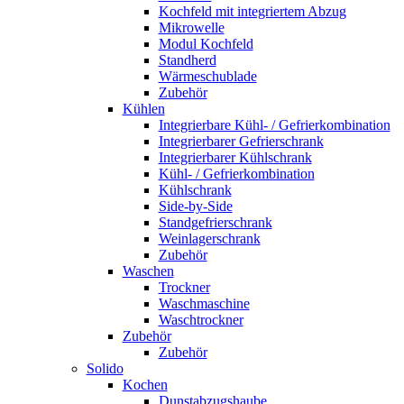
Kochfeld mit integriertem Abzug
Mikrowelle
Modul Kochfeld
Standherd
Wärmeschublade
Zubehör
Kühlen
Integrierbare Kühl- / Gefrierkombination
Integrierbarer Gefrierschrank
Integrierbarer Kühlschrank
Kühl- / Gefrierkombination
Kühlschrank
Side-by-Side
Standgefrierschrank
Weinlagerschrank
Zubehör
Waschen
Trockner
Waschmaschine
Waschtrockner
Zubehör
Zubehör
Solido
Kochen
Dunstabzugshaube