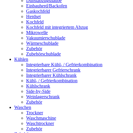
Dunstabzugshaube
Einbauherd/Backofen
Gaskochfeld
Herdset
Kochfeld
Kochfeld mit integriertem Abzug
Mikrowelle
Vakuumierschublade
Wärmeschublade
Zubehör
Zubehörschublade
Kühlen
Integrierbare Kühl- / Gefrierkombination
Integrierbarer Gefrierschrank
Integrierbarer Kühlschrank
Kühl- / Gefrierkombination
Kühlschrank
Side-by-Side
Weinlagerschrank
Zubehör
Waschen
Trockner
Waschmaschine
Waschtrockner
Zubehör