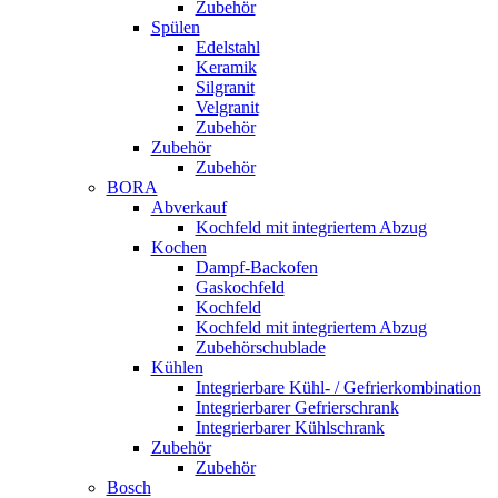
Zubehör
Spülen
Edelstahl
Keramik
Silgranit
Velgranit
Zubehör
Zubehör
Zubehör
BORA
Abverkauf
Kochfeld mit integriertem Abzug
Kochen
Dampf-Backofen
Gaskochfeld
Kochfeld
Kochfeld mit integriertem Abzug
Zubehörschublade
Kühlen
Integrierbare Kühl- / Gefrierkombination
Integrierbarer Gefrierschrank
Integrierbarer Kühlschrank
Zubehör
Zubehör
Bosch