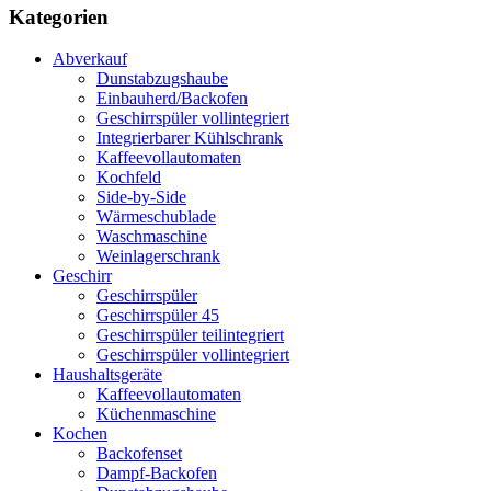
Kategorien
Abverkauf
Dunstabzugshaube
Einbauherd/Backofen
Geschirrspüler vollintegriert
Integrierbarer Kühlschrank
Kaffeevollautomaten
Kochfeld
Side-by-Side
Wärmeschublade
Waschmaschine
Weinlagerschrank
Geschirr
Geschirrspüler
Geschirrspüler 45
Geschirrspüler teilintegriert
Geschirrspüler vollintegriert
Haushaltsgeräte
Kaffeevollautomaten
Küchenmaschine
Kochen
Backofenset
Dampf-Backofen