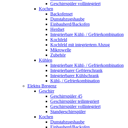
Geschirrspüler vollintegriert
Kochen
Backofenset
Dunstabzugshaube
Einbauherd/Backofen
Herdset
Integrierbare Kühl- / Gefrierkombination
Kochfeld
Kochfeld mit integriertem Abzug
Mikrowelle
Zubehör
Kühlen
Integrierbare Kühl- / Gefrierkombination
Integrierbarer Gefrierschrank
Integrierbarer Kühlschrank
Kühl- / Gefrierkombination
Elektra Bregenz
Geschirr
Geschirrspüler 45
Geschirrspüler teilintegriert
Geschirrspüler vollintegriert
Standgeschirrspüler
Kochen
Dunstabzugshaube
Einbauherd/Backofen