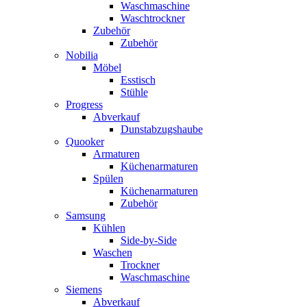
Waschmaschine
Waschtrockner
Zubehör
Zubehör
Nobilia
Möbel
Esstisch
Stühle
Progress
Abverkauf
Dunstabzugshaube
Quooker
Armaturen
Küchenarmaturen
Spülen
Küchenarmaturen
Zubehör
Samsung
Kühlen
Side-by-Side
Waschen
Trockner
Waschmaschine
Siemens
Abverkauf