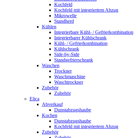
Kochfeld
Kochfeld mit integriertem Abzug
Mikrowelle
Standherd
Kühlen
Integrierbare Kühl- / Gefrierkombination
Integrierbarer Kühlschrank
Kühl- / Gefrierkombination
Kühlschrank
Side-by-Side
Standgefrierschrank
Waschen
Trockner
Waschmaschine
Waschtrockner
Zubehör
Zubehör
Elica
Abverkauf
Dunstabzugshaube
Kochen
Dunstabzugshaube
Kochfeld mit integriertem Abzug
Zubehör
Zubehör