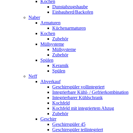
Kochen
Dunstabzugshaube
Einbauherd/Backofen
Naber
Armaturen
Küchenarmaturen
Kochen
Zubehör
Müllsysteme
Müllsysteme
Zubehör
Spülen
Keramik
Spülen
Neff
Abverkauf
Geschirrspüler vollintegriert
Integrierbare Kühl- / Gefrierkombination
Integrierbarer Kühlschrank
Kochfeld
Kochfeld mit integriertem Abzug
Zubehör
Geschirr
Geschirrspüler 45
Geschirrspüler teilintegriert