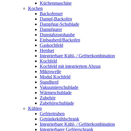
Küchenmaschine
Kochen
Backofenset
Dampf-Backofen
Dampfgar-Schublade
Dampfgarer
Dunstabzugshaube
Einbauherd/Backofen
Gaskochfeld
Herdset
Integrierbare Kühl- / Gefrierkombination
Kochfeld
Kochfeld mit integriertem Abzug
Mikrowelle
Modul Kochfeld
Standherd
Vakuumierschublade
Wärmeschublade
Zubehör
Zubehörschublade
Kühlen
Gefriertruhen
Getränkekühlschrank
Integrierbare Kühl- / Gefrierkombination
Integrierbarer Gefrierschrank