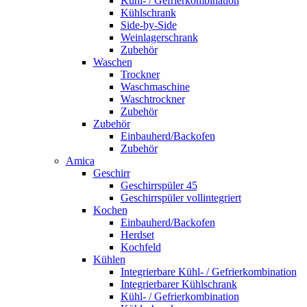
Kühl- / Gefrierkombination
Kühlschrank
Side-by-Side
Weinlagerschrank
Zubehör
Waschen
Trockner
Waschmaschine
Waschtrockner
Zubehör
Zubehör
Einbauherd/Backofen
Zubehör
Amica
Geschirr
Geschirrspüler 45
Geschirrspüler vollintegriert
Kochen
Einbauherd/Backofen
Herdset
Kochfeld
Kühlen
Integrierbare Kühl- / Gefrierkombination
Integrierbarer Kühlschrank
Kühl- / Gefrierkombination