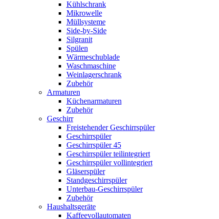
Kühlschrank
Mikrowelle
Müllsysteme
Side-by-Side
Silgranit
Spülen
Wärmeschublade
Waschmaschine
Weinlagerschrank
Zubehör
Armaturen
Küchenarmaturen
Zubehör
Geschirr
Freistehender Geschirrspüler
Geschirrspüler
Geschirrspüler 45
Geschirrspüler teilintegriert
Geschirrspüler vollintegriert
Gläserspüler
Standgeschirrspüler
Unterbau-Geschirrspüler
Zubehör
Haushaltsgeräte
Kaffeevollautomaten