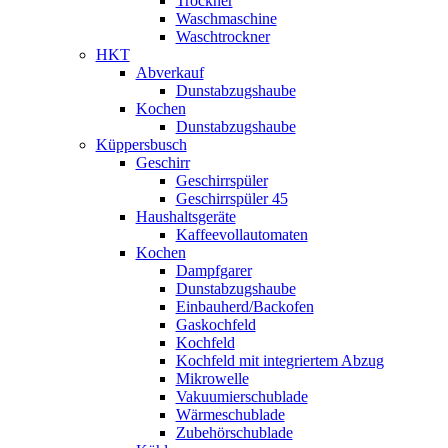
Trockner
Waschmaschine
Waschtrockner
HKT
Abverkauf
Dunstabzugshaube
Kochen
Dunstabzugshaube
Küppersbusch
Geschirr
Geschirrspüler
Geschirrspüler 45
Haushaltsgeräte
Kaffeevollautomaten
Kochen
Dampfgarer
Dunstabzugshaube
Einbauherd/Backofen
Gaskochfeld
Kochfeld
Kochfeld mit integriertem Abzug
Mikrowelle
Vakuumierschublade
Wärmeschublade
Zubehörschublade