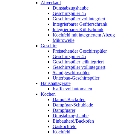
Abverkauf
Dunstabzugshaube
Geschirrspüler 45
Geschirrspüler vollintegriert
Integrierbarer Gefrierschrank
Integrierbarer Kühlschrank
Kochfeld mit integriertem Abzug
Mikrowelle
Geschirr
Freistehender Geschirrspüler
Geschirrspüler 45
Geschirrspüler teilintegriert
Geschirrspüler vollintegriert
Standgeschirrspüler
Unterbau-Geschirrspüler
Haushaltsgeräte
Kaffeevollautomaten
Kochen
Dampf-Backofen
Dampfgar-Schublade
Dampfgarer
Dunstabzugshaube
Einbauherd/Backofen
Gaskochfeld
Kochfeld