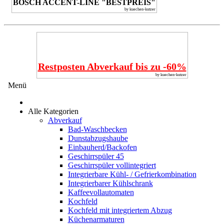
BOSCH ACCENT-LINE "BESTPREIS"
by kuechen-kutzer
Restposten Abverkauf bis zu -60%
by kuechen-kutzer
Menü
Alle Kategorien
Abverkauf
Bad-Waschbecken
Dunstabzugshaube
Einbauherd/Backofen
Geschirrspüler 45
Geschirrspüler vollintegriert
Integrierbare Kühl- / Gefrierkombination
Integrierbarer Kühlschrank
Kaffeevollautomaten
Kochfeld
Kochfeld mit integriertem Abzug
Küchenarmaturen