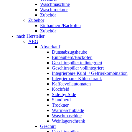
Waschmaschine
Waschtrockner
Zubehör
Zubehör
Einbauherd/Backofen
Zubehör
nach Hersteller
AEG
Abverkauf
Dunstabzugshaube
Einbauherd/Backofen
Geschirrspüler teilintegriert
Geschirrspüler vollintegriert
Integrierbare Kühl- / Gefrierkombination
Integrierbarer Kühlschrank
Kaffeevollautomaten
Kochfeld
Side-by-Side
Standherd
Trockner
Wärmeschublade
Waschmaschine
Weinlagerschrank
Geschirr
Geschirrspüler