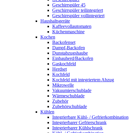
Geschirrspüler 45
Geschirrspüler teilintegriert
Geschirrspüler vollintegriert
Haushaltsgeräte
Kaffeevollautomaten
Küchenmaschine
Kochen
Backofenset
Dampf-Backofen
Dunstabzugshaube
Einbauherd/Backofen
Gaskochfeld
Herdset
Kochfeld
Kochfeld mit integriertem Abzug
Mikrowelle
Vakuumierschublade
Wärmeschublade
Zubehör
Zubehörschublade
Kühlen
Integrierbare Kühl- / Gefrierkombination
Integrierbarer Gefrierschrank
Integrierbarer Kühlschrank